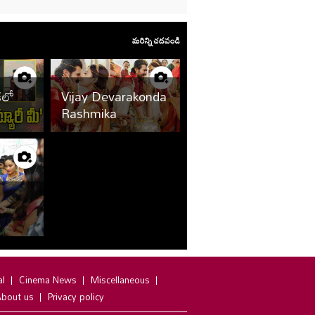
మరిన్ని చదవండి
ుకలో
Vijay Devarakonda
ి
Rashmika
్డి..
Wedding Photos
al
Cinema News
Miscellaneous
bout us
Privacy policy