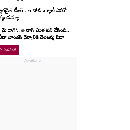
యారడైజ్ టీజర్.. ఆ హాట్ బ్యూటీ ఎవరో
ెప్పండయ్యా
 మై డాగ్’.. ఆ డాగ్ ఎంత పని చేసింది..
ీనా టాండన్ ధైర్యానికి నెటిజన్లు ఫిదా
్ని చదవండి