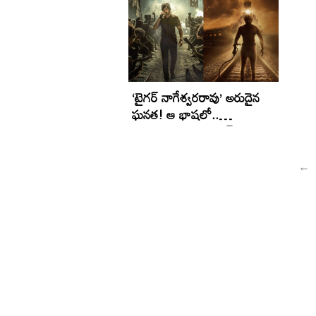
అవార్డు
‘టైగ‌ర్ నాగేశ్వ‌ర‌రావు’ అరుదైన
ఘ‌న‌త‌! ఆ భాష‌లో..
మొట్ట‌మొద‌టి ఇండియ‌న్ సినిమా
←