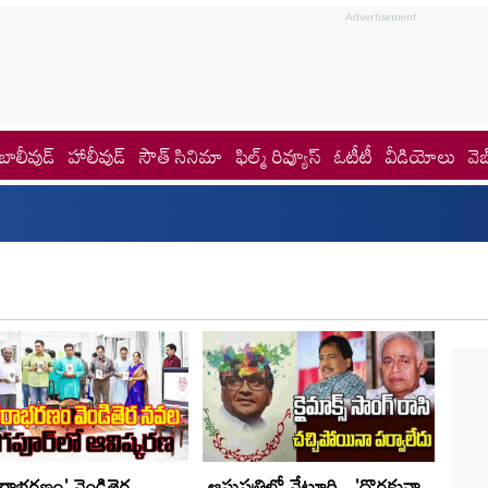
బాలీవుడ్
హాలీవుడ్
సౌత్ సినిమా
ఫిల్మ్ రివ్యూస్
ఓటీటీ
వీడియోలు
వెబ
రాభరణం' వెండితెర
ఆసుపత్రిలో వేటూరి.. 'దొరకునా