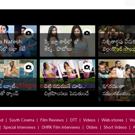
a Natesh:
స్కై బ్లూ శారీలో జో
నిశ్చితార్థపు వేడ
రెస్‌లో నభా నటేష్
శర్మ.. ఫొటోలు
బెల్లంకొండ సాయ
్‌గా.. పిక్స్
చూశారా?
శ్రీనివాస్, కావ్య రెడ
ఫొటోలు వైరల్
ప్ బ్యూటీ..
చిట్టి నడుమునే చూపి..
నగరమంతా
ో ర్యాంప్
చిత్రహింసలు పెడుతుందే
సమంతమయం...
ందిగా
od
South Cinema
Film Reviews
OTT
Videos
Web-stories
Vir
Special Interviews
OHRK Film Interviews
Oldies
Short Videos
A