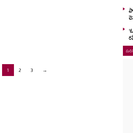
ప్
చ
‘ఓ
రవ
మరిన
1
2
3
→