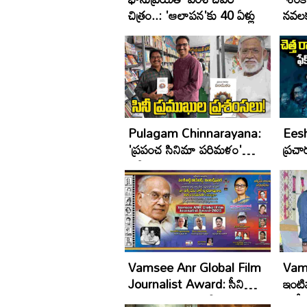
చిత్రం..: 'ఆలాపన'కు 40 ఏళ్లు
నవలక
Pulagam Chinnarayana:
Eesha
'ప్రపంచ సినిమా పరిమళం'
ప్రచా
ఆస్వాదించమంటున్న మల్లాది
వ‌ద‌
Vamsee Anr Global Film
Vam
Journalist Award: సీనియర్
ఇంటివ
జర్నలిస్టులకు.. ప్రతిష్టాత్మక