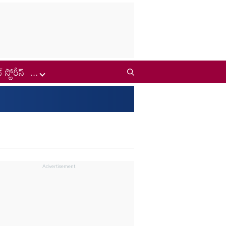
్ స్టోరీస్
...