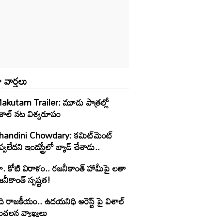
 వార్తలు
akutam Trailer: మూడు పాత్రల్లో
ిశాల్ నట విశ్వరూపం
handini Chowdary: కమిట్‌మెంట్
్వలేదని ఇండస్ట్రీలో బ్యాడ్ చేశాడు..
ూ. కోటి విరాళం.. రజనీకాంత్ హామీపై లతా
నీకాంత్ స్పష్టత!
ి రాజకీయం.. ఉదయనిధి అరెస్ట్ పై విశాల్
ంచలన వ్యాఖ్యలు