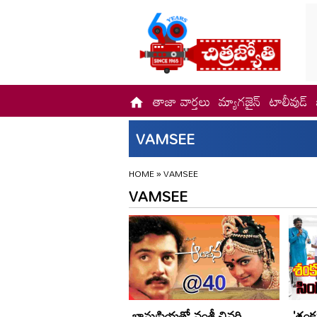
తాజా వార్తలు
మ్యాగజైన్
టాలీవుడ్
VAMSEE
HOME
»
VAMSEE
VAMSEE
భానుప్రియతో వంశీ చివరి
'శంక