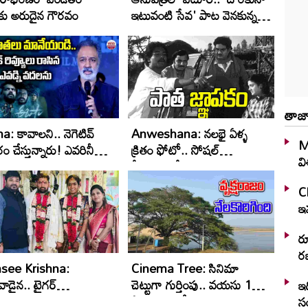
ు అరుదైన గౌరవం
ఇటువంటి సేవ' పాట వెనకున్న
కథ
తాజా
: కావాల‌ని.. నెగెటివ్
Anweshana: నలభై ఏళ్ళ
M
రం చేస్తున్నారు! ఎవ‌రినీ
క్రితం ఫోటో.. సోషల్
వ
లం
మీడియాలో ప్రత్యక్షం
C
ఇవ
ర
రజ
see Krishna:
Cinema Tree: సినిమా
ాడైన.. టైగ‌ర్
చెట్టుగా గుర్తింపు.. వయసు 150
ఇద
నాగేశ్వ‌ర‌రావు ద‌ర్శ‌కుడు
ఏళ్లకు పైగానే!
స