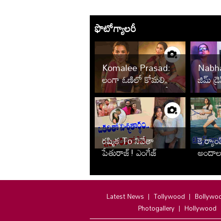
ఫొటోగ్యాలరీ
Komalee Prasad:
Nabh
లంగా ఓణిలో కోమలి..
జిమ్ డ్
ఎంత అందంగా ఉందో!
హాట్ హాట
వైరల్!
రష్మిక To నివేతా
కె ర్యాం
పేతురాజ్! ఎంగేజ్
అందాలత
మెంట్ తరువాత పెళ్లి
ఆడిస్తు
ఆపేసిన స్టార్స్ వీరే
Latest News
Tollywood
Bollywo
Photogallery
Hollywood