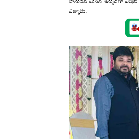
వాసుదేవ్ మీన‌న్ శిస్యుడిగా ఎంట్రీ
ఎక్కాడు.