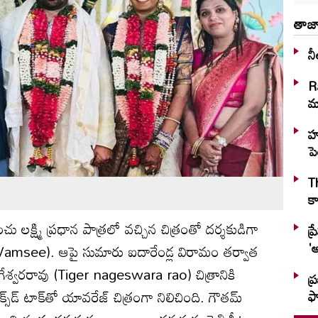
తాజా
నీ
R
మా
హు
పె
T
కా
చు ల‌క్ష్మి ప్రధాన పాత్ర‌లో వ‌చ్చిన చిత్రంతో ద‌ర్శ‌కుడిగా
ప్
'అ
 (Vamsee). ఆపై సుమారు ఐదారేండ్ల విరామం త‌ర్వాత
ాగేశ్వ‌ర‌రావు (Tiger nageswara rao) చిత్రానికి
ప్
స్‌డ్ టాక్‌తో యావ‌రేజ్ చిత్రంగా నిలిచింది. గౌత‌మ్
ఫ్