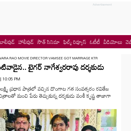
బాలీవుడ్
హాలీవుడ్
సౌత్ సినిమా
ఫిల్మ్ రివ్యూస్
ఓటీటీ
వీడియోలు
వెబ
WARA RAO MOVIE DIRECTOR VAMSEE GOT MARRIAGE KTR
ైన.. టైగ‌ర్ నాగేశ్వ‌ర‌రావు ద‌ర్శ‌కుడు
 | 10:05 PM
 ల‌క్ష్మి ప్రధాన పాత్ర‌లో వ‌చ్చిన దొంగాట గ‌త సంవ‌త్స‌రం ర‌వితేజ
 చిత్రాల‌తో మంచి పేరు తెచ్చుకున్న ద‌ర్శ‌కుడు వంశీ కృష్ణ‌ తాజాగా