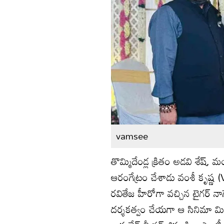
vamsee
తొమ్మిదేండ్ల‌ క్రితం అడ‌వి శేష్, మం
ఆరంగేట్రం చేశాడు వంశీ కృష్ణ‌
ర‌వితేజ హీరోగా వ‌చ్చిన టైగ‌ర్ న
ద‌ర్శ‌కత్వం చేయ‌గా ఆ సినిమా మిక్