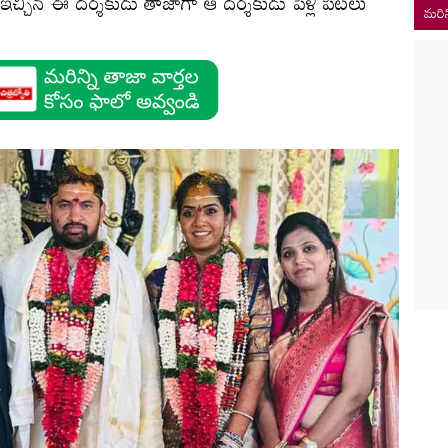
 ఇచ్చిన ఈ ద‌ర్శ‌కుడు తాజాగా ఆ ద‌ర్శ‌కుడు పెళ్లి పీట‌లు
మరిన