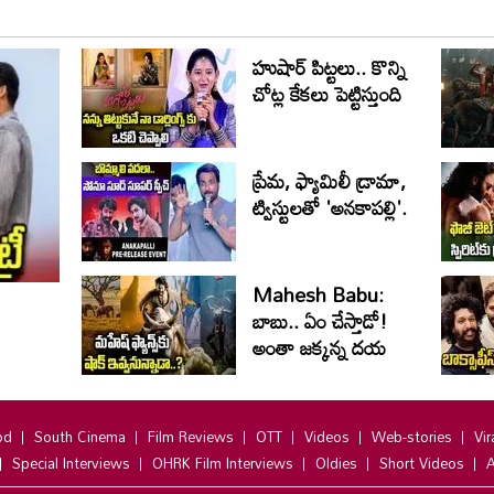
హుషార్‌ పిట్టలు.. కొన్ని
చోట్ల కేకలు పెట్టిస్తుంది
ప్రేమ, ఫ్యామిలీ డ్రామా,
ట్విస్టులతో 'అనకాపల్లి'.
Mahesh Babu:
బాబు.. ఏం చేస్తాడో!
అంతా జ‌క్క‌న్న ద‌య‌
od
South Cinema
Film Reviews
OTT
Videos
Web-stories
Vir
Special Interviews
OHRK Film Interviews
Oldies
Short Videos
A