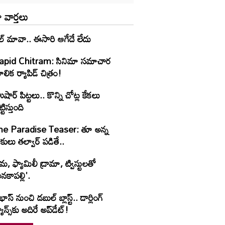
 వార్తలు
ల్ మావా.. ఈసారి ఆగేదే లేదు
apid Chitram: సినిమా సమాచార
లిక ర్యాపిడ్ చిత్రం!
షార్‌ పిట్టలు.. కొన్ని చోట్ల కేకలు
ట్టిస్తుంది
he Paradise Teaser: తూ అన్న
కులు తల్వార్ పడితే..
రేమ, ఫ్యామిలీ డ్రామా, ట్విస్టులతో
నకాపల్లి'.
రభాస్ నుంచి డబుల్ బ్లాస్ట్.. డార్లింగ్
యాన్స్‌కు అదిరే అప్‌డేట్!