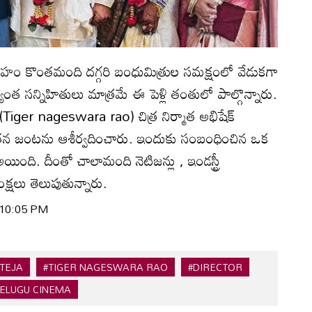
ంత‌మంది ద‌గ్గ‌రి బంధుమిత్రుల స‌మ‌క్షంలో వేడుకగా
యంత సన్నిహితులు మాత్రమే ఈ పెళ్లి తంతులో పాల్గొన్నారు.
వు (Tiger nageswara rao) చిత్ర నిర్మాత అభిషేక్‌
 నూతన జంటను ఆశీర్వదించారు. ఇందుకు సంబంధించిన ఒక
ంది. దీంతో చాలామంది నెటిజ‌న్లు , ఇండస్ట్రీ
క్షలు తెలుపుతున్నారు.
| 10:05 PM
 TEJA
#TIGER NAGESWARA RAO
#DIRECTOR
TELUGU CINEMA