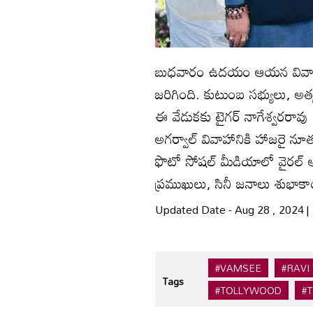
బుధవారం ఉదయం ఆయన వివాహం కొ
జరిగింది. కుటుంబ సభ్యులు, అత్
ఈ వేడుక‌కు టైగ‌ర్ నాగేశ్వ‌ర‌రా
అగర్వాల్‌ వివాహానికి హాజరై
ఫొటో సోష‌ల్ మీడియాలో వైరల్ అయి
ప్రముఖులు, సినీ జనాలు శుభాకాం
Updated Date - Aug 28 , 2024 
#VAMSEE
#RAVI
Tags
#TOLLYWOOD
#