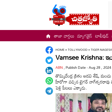
తాజా వార్తలు
మ్యాగజైన్
టాలీవుడ్
HOME
»
TOLLYWOOD
»
TIGER NAGES
Vamsee Krishna: ఇంటివాడ
ABN
, Publish Date - Aug 28 , 2024
తొమ్మిదేండ్ల‌ క్రితం అడ‌వి శేష్, మంచు
హీరోగా వ‌చ్చిన టైగ‌ర్ నాగేశ్వ‌ర‌రావు
పెళ్లి పీట‌లు ఎక్కాడు.