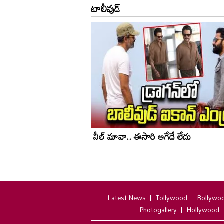
టాలీవుడ్
నీల్ మావా.. ఈసారి ఆగేదే లేదు
Latest News
Tollywood
Bollywo
Photogallery
Hollywood