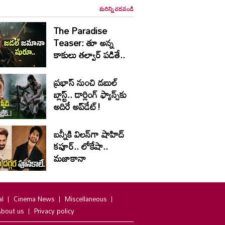
మరిన్ని చదవండి
The Paradise
Teaser: తూ అన్న
కాకులు తల్వార్ పడితే..
ప్రభాస్ నుంచి డబుల్
బ్లాస్ట్.. డార్లింగ్ ఫ్యాన్స్‌కు
అదిరే అప్‌డేట్!
బన్నీకి విలన్‌గా షాహిద్
కపూర్.. లోకేషా..
మజాకానా
al
Cinema News
Miscellaneous
bout us
Privacy policy