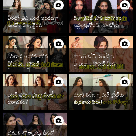
చీరలో త్రిష ఎంత అందంగా
దిశా క్లీవేజ్ షోకి భూగోళం
ఉందో.. పిక్స్ వైరల్
బద్దలవుతోంది.. ఫొటోలు
వైరల్
దీపికా పిల్లి హాట్ హాట్
గ్లామర్ డోస్ పెంచేసిన
పోజులు.. సోషల్
వామికా.. సోషల్ మీడియా
మీడియాలో సెగలు
షేక్!
బటన్ విప్పి.. ప్రగ్యా ఏంటీ
యుక్తి తరేజ గ్లామర్ ట్రీట్‌కు
అరాచకం?
కుర్రకారు ఫిదా!
స్రవంతి చొక్కారపు చీరలో