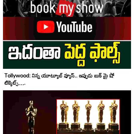
Tollywood: నిన్న యూట్యూబ్ వ్యూస్.. ఇప్పుడు బుక్ మై షో
టిక్కెట్స్….