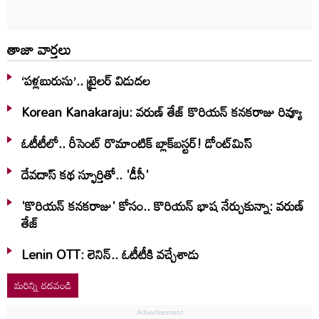
తాజా వార్తలు
‘పళ్లబురుసు’.. ట్రైలర్ విడుదల
Korean Kanakaraju: వరుణ్ తేజ్ కొరియన్‌ కనకరాజు రివ్యూ
ఓటీటీలో.. రీసెంట్ రొమాంటిక్‌ బ్లాక్‌బ‌స్ట‌ర్‌! డోంట్‌మిస్‌
దేవదాస్ కథ స్ఫూర్తితో.. 'డీసీ'
'కొరియన్ కనకరాజు' కోసం.. కొరియన్ భాష నేర్చుకున్నా: వరుణ్
తేజ్
Lenin OTT: లెనిన్.. ఓటీటీకి వ‌చ్చేశాడు
మరిన్ని చదవండి