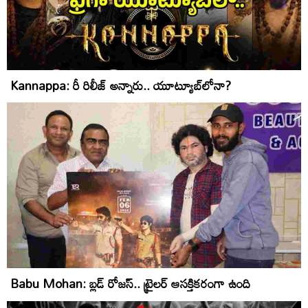
Kannappa: రీ రిలీజ్ అన్నారు.. యూట్యూబ్‌లోనా?
Babu Mohan: బ్లడ్ రోజస్.. ట్రైలర్ ఆసక్తికరంగా ఉంది