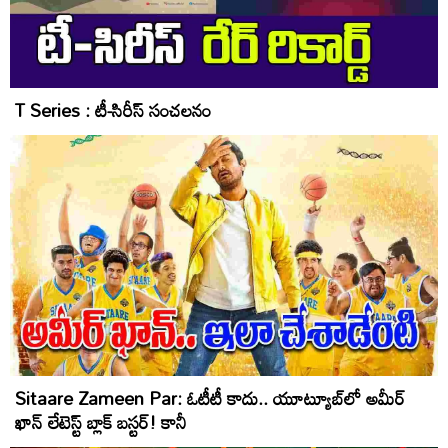
T Series : టీ-సిరీస్ సంచలనం
Sitaare Zameen Par: ఓటీటీ కాదు.. యూట్యూబ్‌లో అమీర్
ఖాన్ లేటెస్ట్ బ్లాక్ బ‌స్ట‌ర్‌! కానీ