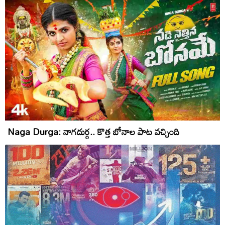
Naga Durga: నాగ‌దుర్గ‌.. కొత్త బోనాల పాట వ‌చ్చింది