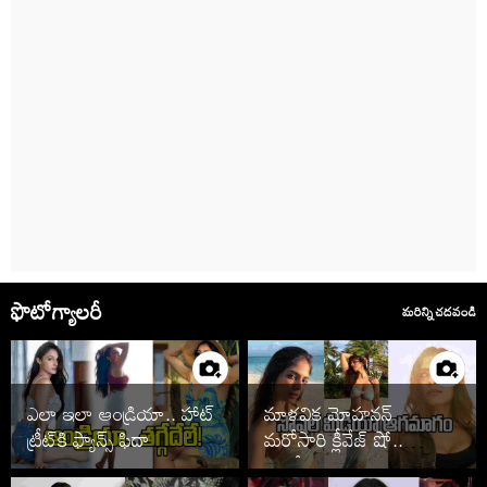
ఫొటోగ్యాలరీ
మరిన్ని చదవండి
ఎలా ఇలా ఆండ్రియా.. హాట్
మాళవిక మోహనన్
ట్రీట్‌కి ఫ్యాన్స్ ఫిదా
మరోసారి క్లీవేజ్ షో..
ఫొటోలు చూశారా