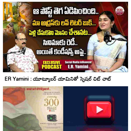
ER Yamini : యూట్యూబర్ యామినితో స్పెషల్ చిట్ చాట్