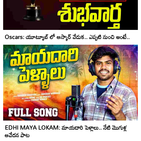
Oscars: యూట్యూబ్ లో ఆస్కార్ వేడుక.. ఎప్పటి నుంచి అంటే..
EDHI MAYA LOKAM: మాయ‌దారి పెళ్లాలు.. నేటి మొగుళ్ల
ఆవేద‌న‌ పాట‌