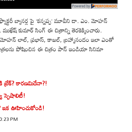
Powered by
్ ఫ్యాక్టరీ బ్యానర్ల పై ‘కన్నప్ప’ మూవీని డా. ఎం. మోహన్
 ముఖేష్ కుమార్ సింగ్ ఈ చిత్రాన్ని తెరకెక్కించారు.
మోహన్ లాల్, ప్రభాస్, కాజల్, బ్రహ్మానందం ఇలా ఎంతో
త్రలను పోషించిన ఈ చిత్రం పాన్ ఇండియా సినిమా
కి బ్రేక్? కారణమిదేనా?!
 స్పెషాలిటీ!
ర్? ఇక ఊహించుకోండి!
 10:23 PM