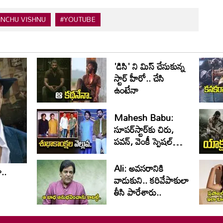
NCHU VISHNU
#YOUTUBE
'డిసి' ని మిస్ చేసుకున్న
స్టార్ హీరో.. చేసి
ఉంటేనా
Mahesh Babu:
సూపర్‌స్టార్‌కు చిరు,
పవన్‌, వెంకీ స్పెషల్‌
విషెస్‌
Ali: అవసరానికి
ా..
వాడుకుని.. కరివేపాకులా
తీసి పారేశారు..