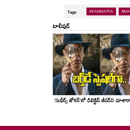
#KANNAPPA
#MA
Tags
టాలీవుడ్
‘సుధీర్స్ జోకర్’లో డిటెక్టివ్ జీవన్‌ని చూశార