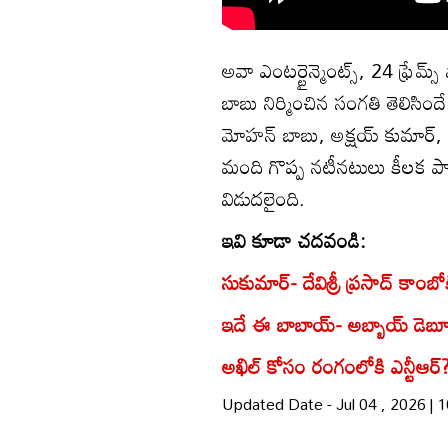
అవా ఎంటర్టైన్మెంట్స్, 24 ఫ్రేమ్స
బాబు నిర్మించిన సంగతి తెలిసిందే.
మోహన్ బాబు, అక్షయ్ కుమార్, 
మంది గొప్ప నటీనటులు కీలక పా
విడుదలైంది.
ఇవి కూడా చదవండి:
సుకుమార్- దేవిశ్రీ ప్రసాద్ కాంబో
ఇదే ఈ బాబాయ్- అబ్బాయ్ డెబ్యూ
అఖిల్ కోసం రంగంలోకి ఎన్టీఆ
Updated Date - Jul 04 , 2026 |