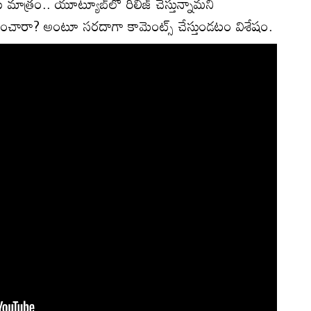
ు మాత్రం.. యూట్యూబ్‌లో రిలీజ్ చేస్తున్నామని
రకటించారా? అంటూ సరదాగా కామెంట్స్ చేస్తుండటం విశేషం.