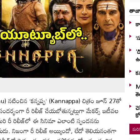
తాజా
కా
‘స
'డ
ఉ
కన
M
తె
) నటించిన ‘కన్నప్ప’ (Kannappa) చిత్రం జూన్ 27తో
చె
సందర్భంగా రీ రిలీజ్ చేయబోతున్నట్లుగా మేకర్స్ ఇటీవల
కో
మరి రీ రిలీజ్‌లో ఈ సినిమా ఎలాంటి స్పందనను
ియదు. నిజంగా రీ రిలీజ్ అయ్యిందో, లేదో తెలియనంతగా
మరిన