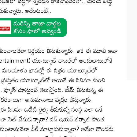
రిలీజ్‌లో పెద్దగా స్పందన రాకపోవడంతో.. మంచు విష్ణు
ుకున్నారు. అదేంటంటే..
పించాలనేలా నిర్ణయం తీసుకున్నారు. ఇక ఈ మూవీ అవా
ertainment) యూట్యూబ్ చానెల్‌లో అందుబాటులోకి
్నడ, మలయాళం భాషల్లో ఈ చిత్రం యూట్యూబ్‌లో
్రస్తుతం యూట్యూబ్‌లో అయితే ఈ సినిమా మంచి
. వ్యూస్ చూస్తుంటే తెలుస్తోంది. టీమ్ తీసుకున్న ఈ
రకరకాలుగా అనుమానాలు వ్యక్తం చేస్తున్నారు.
ఈ సినిమా ఓటీటీ రైట్స్ తీసుకున్న సంస్థ ఎలా ఓకే
నే అలా సెట్ చేసుకున్నారా? వన్ ఇయర్ తర్వాత సొంత
ుకుంటామనేలా డీల్ మాట్లాడుకున్నారా? అనేలా కొందరు