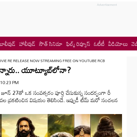
బాలీవుడ్
హాలీవుడ్
సౌత్ సినిమా
ఫిల్మ్ రివ్యూస్
ఓటీటీ
వీడియోలు
వెబ
VIE RE RELEASE NOW STREAMING FREE ON YOUTUBE RCB
న్నారు.. యూట్యూబ్‌లోనా?
| 10:23 PM
్రం జూన్ 27తో ఒక సంవత్సరం పూర్తి చేసుకున్న సందర్భంగా రీ
ఇటీవల ప్రకటించిన విషయం తెలిసిందే. ఇప్పుడీ టీమ్ మరో సంచలన