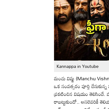
Kannappa in Youtube
మంచు విష్ణు (Manchu Vishnu
ఒక సంవత్సరం పూర్తి చేసుకున్న 
ప్రకటించిన విషయం తెలిసిందే. 
రాబట్టుకుందో.. అసలెవరికీ తెల