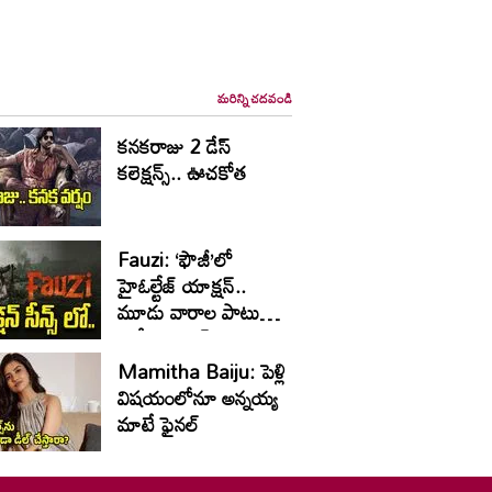
మరిన్ని చదవండి
కనకరాజు 2 డేస్
కలెక్షన్స్.. ఊచకోత
Fauzi: ‘ఫౌజీ’లో
హైఓల్టేజ్‌ యాక్షన్‌..
మూడు వారాల పాటు
భారీ షెడ్యూల్‌
Mamitha Baiju: పెళ్లి
విషయంలోనూ అన్నయ్య
మాటే ఫైనల్‌