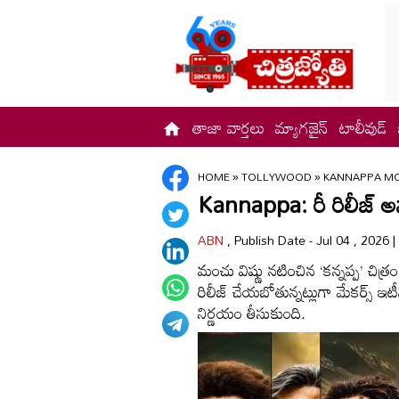
తాజా వార్తలు
మ్యాగజైన్
టాలీవుడ్
HOME
»
TOLLYWOOD
»
KANNAPPA MO
Kannappa: రీ రిలీజ్ అ
ABN
, Publish Date - Jul 04 , 2026 
మంచు విష్ణు నటించిన ‘కన్నప్ప’ చిత
రిలీజ్ చేయబోతున్నట్లుగా మేకర్స్ 
నిర్ణయం తీసుకుంది.