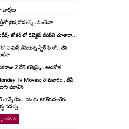
 వార్తలు
ర్తీతో త్రిష రొమాన్స్.. నిజమేనా
ుధీర్స్ జోకర్’లో డిటెక్టివ్ జీవన్‌ని చూశారా..
ిసి' ని మిస్ చేసుకున్న స్టార్ హీరో.. చేసి
ంటేనా
కరాజు 2 డేస్ కలెక్షన్స్.. ఊచకోత
onday Tv Moves: సోమ‌వారం.. టీవీ
లుగు మూవీస్‌
క్ బౌన్స్ కేసు.. నటుడు శరత్‌కుమార్‌కు
ర్టు సమన్లు
్ని చదవండి