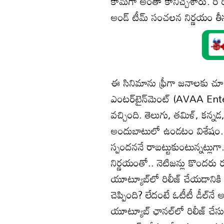
కామ్‌గా అంతా కానిచ్చేశారు. రీ 
అండ్ టీమ్ సంచలన నిర్ణయం తీస
ఈ సినిమాను ఫ్రీగా జనాలకు చూ
ఎంటర్‌టైన్‌మెంట్ (AVAA Ent
వచ్చింది. తెలుగు, తమిళ్, కన
అందుబాటులో ఉండటం విశేషం. ప
స్పందననే రాబట్టుకుంటున్నట్లుగా.
నిర్ణయంతో.. నెటిజన్లు కొందరు 
యూట్యూబ్‌లో రిలీజ్ చేయడానికి 
చెప్పింది? లేదంటే ఓటీటీ డీల్‌
యూట్యూబ్ ఛానల్‌లో రిలీజ్ చేస