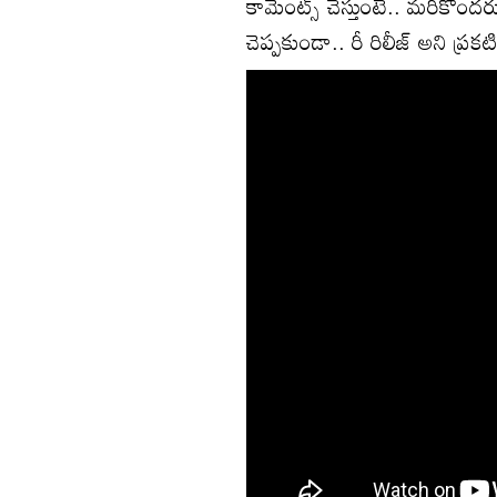
కామెంట్స్ చేస్తుంటే.. మరికొందర
చెప్పకుండా.. రీ రిలీజ్ అని ప్