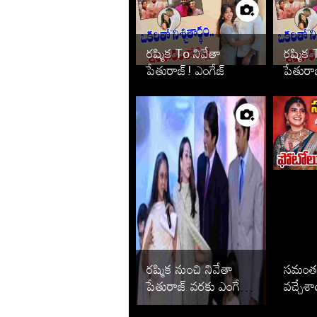
రష్మిక To నివేతా
రష్మిక 
పేతురాజ్! ఎంగేజ్
పేతురా
మెంట్ తరువాత పెళ్లి
మెంట్ త
ఆపేసిన స్టార్స్ వీరే
ఆపేసిన స
రష్మిక నుంచి నివేతా
సమంత ప
పేతురాజ్ వరకు ఎంగేజ్
వచ్చేశ
మెంట్ తరువాత పెళ్లి