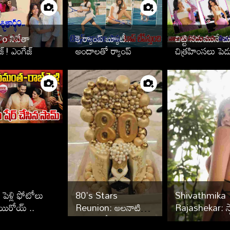
To నివేతా
కె ర్యాంప్ బ్యూటీ..
చిట్టి నడుమునే చ
జ్! ఎంగేజ్
అందాలతో ర్యాంప్
చిత్రహింసలు పెడ
రువాత పెళ్లి
ఆడిస్తుందిగా
్టార్స్ వీరే
ెళ్లి ఫోటోలు
80's Stars
Shivathmika
ాయిరోయ్ ..
Reunion: అలనాటి
Rajashekar: స్ట
తారల ఆత్మీయ
వారసురాలు.. అ