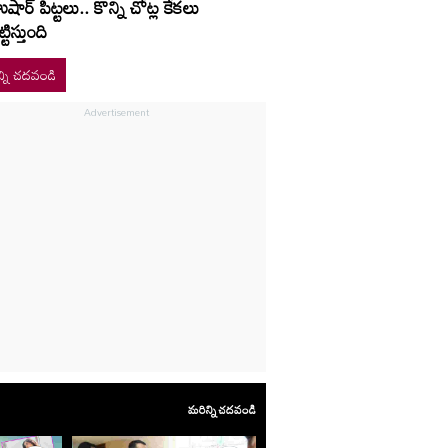
షార్‌ పిట్టలు.. కొన్ని చోట్ల కేకలు
ట్టిస్తుంది
్ని చదవండి
మరిన్ని చదవండి