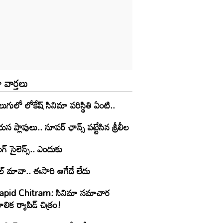
 వార్తలు
లుగులో లోకేష్ సినిమా పరిస్థితి ఏంటి..
ుస ప్లాపులు.. సూపర్ ఛాన్స్ పట్టేసిన శ్రీలీల
ంగ్ సైలెన్స్.. ఎందుకు
ల్ మావా.. ఈసారి ఆగేదే లేదు
apid Chitram: సినిమా సమాచార
లిక ర్యాపిడ్ చిత్రం!