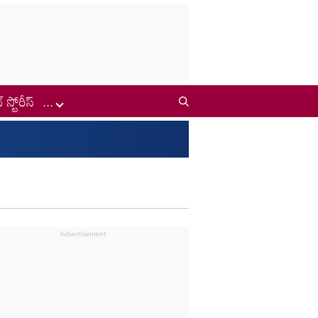
్ స్టోరీస్
...