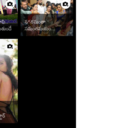
ూపి..
నగరమంతా
ుతుందే
సమంతమయం...
ార్
ందాల