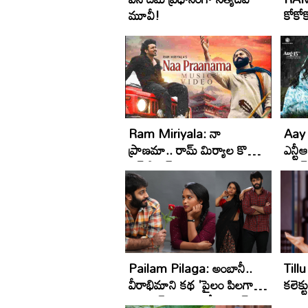
మూవీ!
కోకోకొ
కూయ‌క
ఫోక్ 
Ram Miriyala: నా
Aay
ప్రాణ‌మా.. రామ్ మిర్యాల కొత్త
ఎన్టీ
ల‌వ్ సాంగ్‌
Pailam Pilaga: అంబానీ..
Till
వీరాభిమాని క‌థ 'పైలం పిలగా' !
కలెక్ట
ఫస్ట్ లుక్ విడుద‌ల చేసిన రామ్
అనుకు