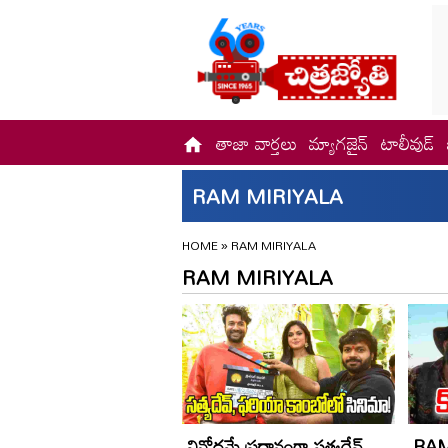
తాజా వార్తలు
మ్యాగజైన్
టాలీవుడ్
RAM MIRIYALA
HOME
»
RAM MIRIYALA
RAM MIRIYALA
వినోదమే ప్రధానంగా సత్యదేవ్
RAM