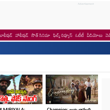
బాలీవుడ్
హాలీవుడ్
సౌత్ సినిమా
ఫిల్మ్ రివ్యూస్
ఓటీటీ
వీడియోలు
వెబ
 MIRIYALA:
Champion: జంట బావుంది..