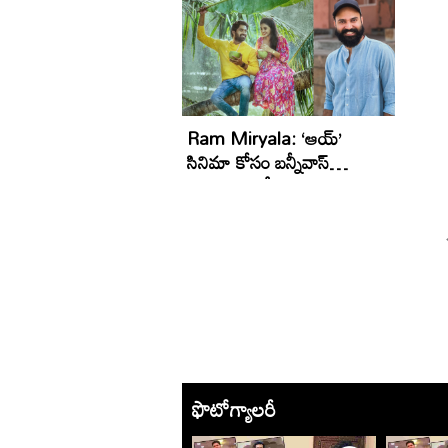
మిర్యాల‌
Ram Miryala: ‘ఆయ్’
సినిమా కోసం బన్నీవాస్
పిలిచారు.. నో చెబుదామనుకున్నా
ఫొటోగ్యాలరీ