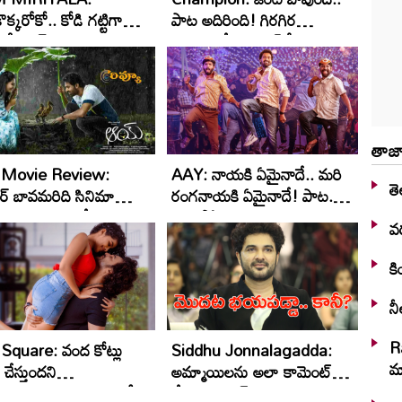
క్క‌రోకో.. కోడి గ‌ట్టిగా
పాట అదిరింది! గిర‌గిర
ే! రామ్ మిర్యాల.. కొత్త
గింగిరాగిరే.. లిరిక‌ల్ వీడియో!
సాంగ్ వ‌చ్చేసింది!
తాజా
 Movie Review:
AAY: నాయ‌కి ఏమైనాదే.. మ‌రి
తె
ఆర్ బావమరిది సినిమా
రంగనాయ‌కి ఏమైనాదే! పాట‌..
'ఆయ్' ఎలా ఉందంటే
అదిరిపోయిందిగా
వర
కి
నీ
R
u Square: వంద కోట్లు
Siddhu Jonnalagadda:
మా
ు చేస్తుందని
అమ్మాయిలను అలా కామెంట్
ంటున్నాం: నిర్మాత వంశీ
చేయడం కరెక్ట్ కాదు..