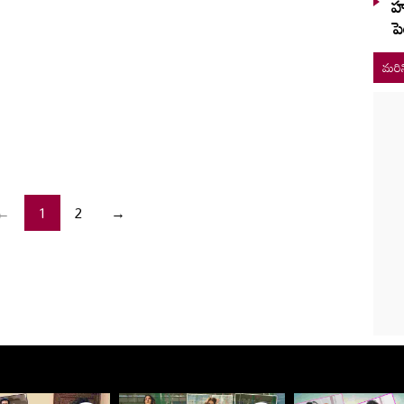
హు
పె
మరిన
←
1
2
→