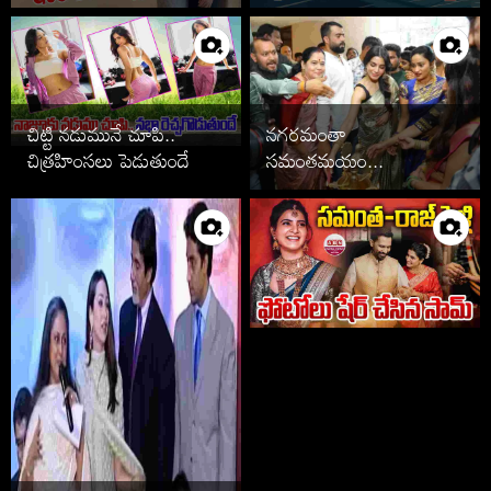
ఆపేసిన స్టార్స్ వీరే
చిట్టి నడుమునే చూపి..
నగరమంతా
చిత్రహింసలు పెడుతుందే
సమంతమయం...