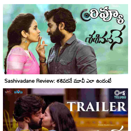
Sashivadane Review: శశివదనే మూవీ ఎలా ఉందంటే