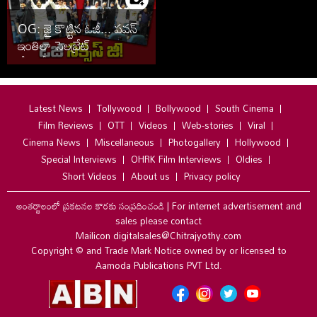
OG: జై కొట్టిన ఓజీ... పవన్
ఇంతిలా సెలబ్రేట్
చేసుకోవడం ఇంతకు ముందు
చూశారా
Latest News
Tollywood
Bollywood
South Cinema
Film Reviews
OTT
Videos
Web-stories
Viral
Cinema News
Miscellaneous
Photogallery
Hollywood
Special Interviews
OHRK Film Interviews
Oldies
Short Videos
About us
Privacy policy
అంతర్జాలంలో ప్రకటనల కొరకు సంప్రదించండి
|
For internet advertisement and
sales please contact
Mailicon digitalsales@Chitrajyothy.com
Copyright © and Trade Mark Notice owned by or licensed to
Aamoda Publications PVT Ltd.