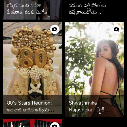
రష్మిక నుంచి నివేతా
సమంత పెళ్లి ఫోటోలు
పేతురాజ్ వరకు ఎంగేజ్
వచ్చేశాయిరోయ్ ..
మెంట్ తరువాత పెళ్లి ఆపేసిన
స్టార్స్ వీరే
80's Stars Reunion:
Shivathmika
అలనాటి తారల ఆత్మీయ
Rajashekar: స్టార్
సమ్మేళనం
వారసురాలు.. అందాల
ఆరబోతతో అదరగొడుతుందే