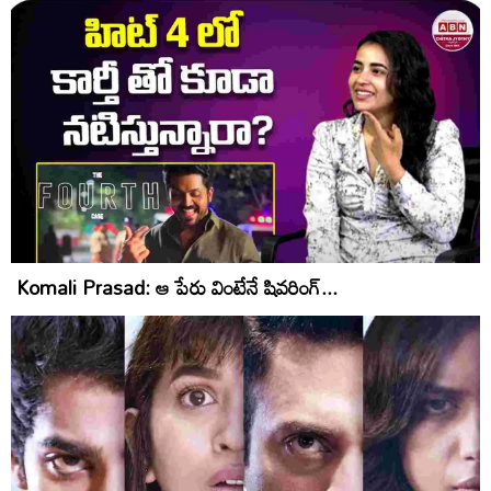
Komali Prasad: ఆ పేరు వింటేనే షివరింగ్‌...