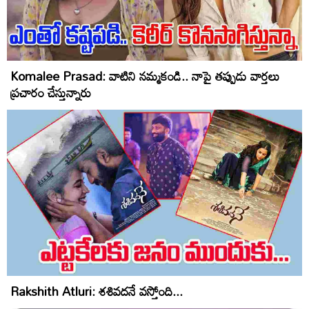
Komalee Prasad: వాటిని న‌మ్మ‌కండి.. నాపై తప్పుడు వార్తలు
ప్ర‌చారం చేస్తున్నారు
Rakshith Atluri: శశివదనే వస్తోంది...