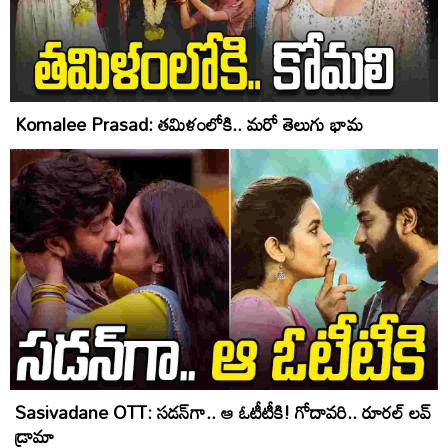
Komalee Prasad: త‌మిళంలోకి.. మ‌రో తెలుగు భామ‌
Sasivadane OTT: స‌డ‌న్‌గా.. ఆ ఓటీటీకి! గోదావ‌రి.. రూర‌ల్ ల‌వ్
డ్రామా