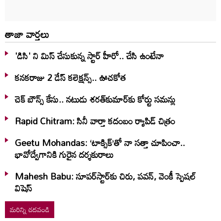
తాజా వార్తలు
'డిసి' ని మిస్ చేసుకున్న స్టార్ హీరో.. చేసి ఉంటేనా
కనకరాజు 2 డేస్ కలెక్షన్స్.. ఊచకోత
చెక్ బౌన్స్ కేసు.. నటుడు శరత్‌కుమార్‌కు కోర్టు సమన్లు
Rapid Chitram: సినీ వార్తా కదంబం ర్యాపిడ్ చిత్రం
Geetu Mohandas: ‘టాక్సిక్‌’తో నా సత్తా చూపించా..
భావోద్వేగానికి గురైన దర్శకురాలు
Mahesh Babu: సూపర్‌స్టార్‌కు చిరు, పవన్‌, వెంకీ స్పెషల్‌
విషెస్‌
మరిన్ని చదవండి