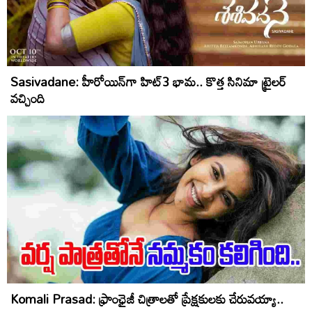
Sasivadane: హీరోయిన్‌గా హిట్‌3 భామ‌.. కొత్త సినిమా ట్రైల‌ర్
వ‌చ్చింది
Komali Prasad: ఫ్రాంఛైజీ చిత్రాలతో ప్రేక్షకులకు చేరువయ్యా..