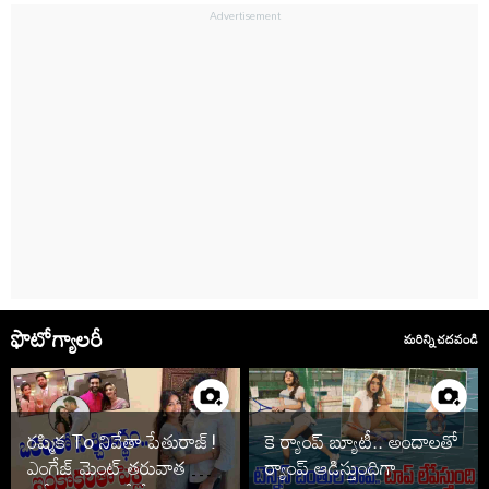
ఫొటోగ్యాలరీ
మరిన్ని చదవండి
రష్మిక To నివేతా పేతురాజ్!
కె ర్యాంప్ బ్యూటీ.. అందాలతో
ఎంగేజ్ మెంట్ తరువాత పెళ్లి
ర్యాంప్ ఆడిస్తుందిగా