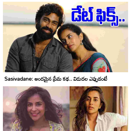
Sasivadane: అందమైన ప్రేమ కథ.. విడుదల ఎప్పుడంటే