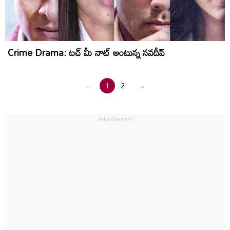
Crime Drama: టచ్ మీ నాట్ అంటున్న నవదీప్
←
1
2
→