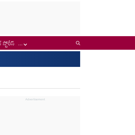
్ స్టోరీస్
...