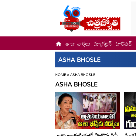
తాజా వార్తలు
మ్యాగజైన్
టాలీవుడ్
ASHA BHOSLE
HOME
»
ASHA BHOSLE
ASHA BHOSLE
ఆశా అంత్యక్రియల్లో పాల్గొన్న సినీ
సింగర్