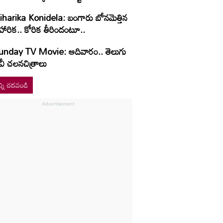
iharika Konidela: బంగారు బోనమెత్తిన
హారిక.. కోరిక తీరిందంటూ..
unday TV Movie: ఆదివారం.. తెలుగు
వీ చ‌ల‌న‌చిత్రాలు
్ని చదవండి