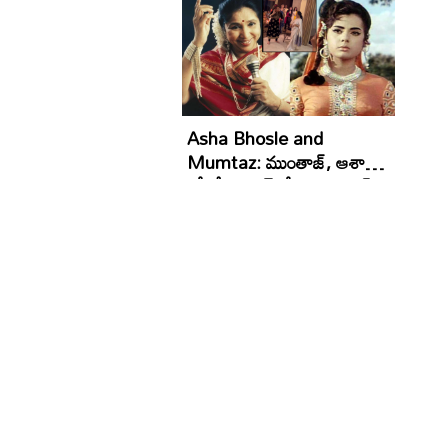
Asha Bhosle and
Mumtaz: ముంతాజ్, ఆశా
భోంస్లేల డ్యాన్స్ వీడియో వైరల్..
రెండు కళ్లు చాలడం లేదంటూ..