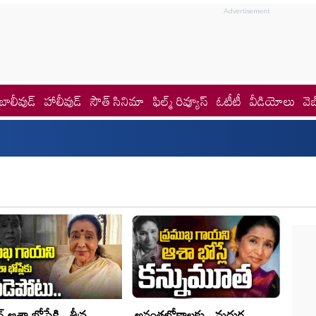
బాలీవుడ్
హాలీవుడ్
సౌత్ సినిమా
ఫిల్మ్ రివ్యూస్
ఓటీటీ
వీడియోలు
వెబ
 ఆశా భోస్లే‌కి.. తీవ్ర
అనంత‌లోకాల‌కు.. మ‌ధుర