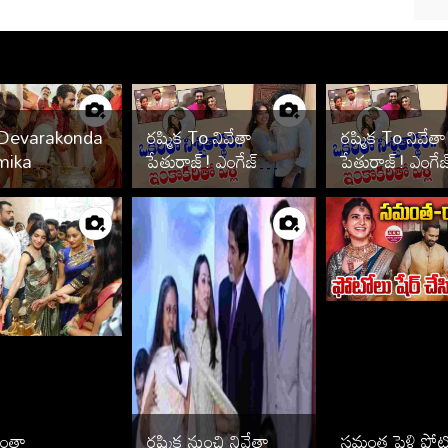
 Devarakonda
రష్మిక To నివేతా
రష్మిక To నివేతా
mika
పేతురాజ్! ఎంగేజ్
పేతురాజ్! ఎంగేజ
ing Photos
మెంట్ తరువాత పెళ్లి
మెంట్ తరువాత పెళ
ఆపేసిన స్టార్స్ వీరే
ఆపేసిన స్టార్స్ వీర
ంతా
రష్మిక నుంచి నివేతా
సమంత పెళ్లి ఫో