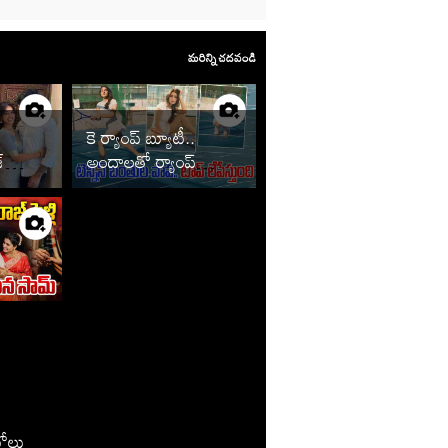
మరిన్ని చదవండి
కె ర్యాంప్ బ్యూటీ..
్
అందాలతో ర్యాంప్
్లి
ఆడిస్తుందిగా
ే
టోలు