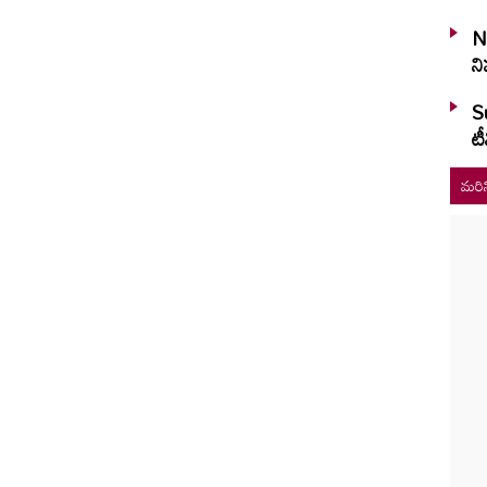
N
ని
S
టీ
మరిన