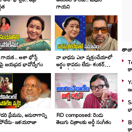
్థత
గాయ‌ని
తాజా
గాయక.. ఆశా భోస్లే
నా బాధను ఎలా వ్యక్తంచేయాలో
To
పై జయప్రద భావోద్వేగం
అర్థం కావడం లేదు- శంకర్
కా
మహదేవన్
Y
ఇ
S
భా
దరి ప్రేమను, అనురాగాన్ని
RD composed: రెండు
ిపోలేను- ఇళయరాజా
తెలుగు చిత్రాలకు ఆర్డీ సంగీతం
Bl
కా