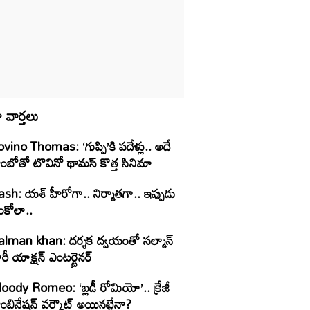
 వార్తలు
vino Thomas: ‘గుప్పి’కి పదేళ్లు.. అదే
ంబోతో టొవినో థామస్‌ కొత్త సినిమా
ash: యశ్ హీరోగా.. నిర్మాతగా.. ఇప్పుడు
ంకోలా..
alman khan: దర్శక ద్వయంతో సల్మాన్
రీ యాక్షన్ ఎంటర్టైనర్
oody Romeo: ‘బ్లడీ రోమియో’.. క్రేజీ
ంబినేషన్ వర్కౌట్ అయినట్టేనా?