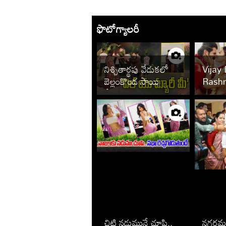
ఫొటోగ్యాలరీ
నిశ్చితార్థపు వేడుకలో
Vijay
బెల్లంకొండ సాయి
Rash
శ్రీనివాస్, కావ్య రెడ్డి..
Wedd
ఫొటోలు వైరల్
చిట్టి నడుమునే చూపి..
నగరమ