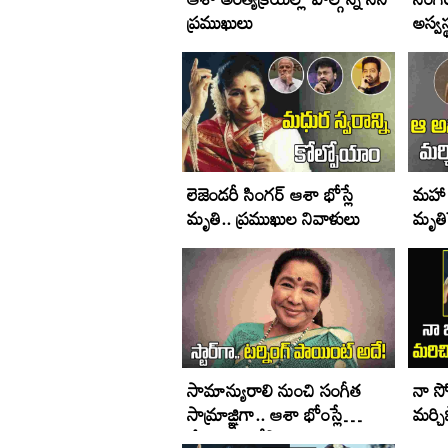
ప్రముఖులు
అస్వస
లెజెండరీ సింగర్ ఆశా భోస్లే
మహా 
మృతి.. ప్రముఖుల నివాళులు
మృతి
సామాన్యురాలి నుంచి సంగీత
నా సో
సామ్రాజ్ఞిగా.. ఆశా భోంస్లే
మర్చ
జీవితం - విశేషాలు