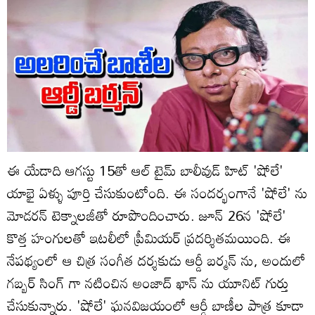
ఈ యేడాది ఆగస్టు 15తో ఆల్ టైమ్ బాలీవుడ్ హిట్ 'షోలే'
యాభై ఏళ్ళు పూర్తి చేసుకుంటోంది. ఈ సందర్భంగానే 'షోలే' ను
మోడరన్ టెక్నాలజీతో రూపొందించారు. జూన్ 26న 'షోలే'
కొత్త హంగులతో ఇటలీలో ప్రీమియర్ ప్రదర్శితమయింది. ఈ
నేపథ్యంలో ఆ చిత్ర సంగీత దర్శకుడు ఆర్డీ బర్మన్ ను, అందులో
గబ్బర్ సింగ్ గా నటించిన అంజాద్ ఖాన్ ను యూనిట్ గుర్తు
చేసుకున్నారు. 'షోలే' ఘనవిజయంలో ఆర్డీ బాణీల పాత్ర కూడా