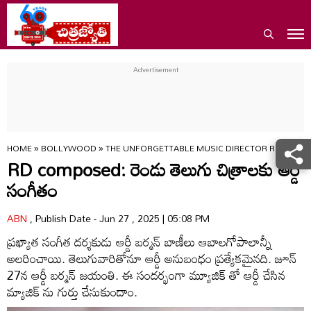
HOME
»
BOLLYWOOD
»
THE UNFORGETTABLE MUSIC DIRECTOR RD BURM
RD composed: రెండు తెలుగు చిత్రాలకు ఆర్డీ
సంగీతం
ABN
, Publish Date - Jun 27 , 2025 | 05:08 PM
ప్రఖ్యాత సంగీత దర్శకుడు ఆర్డీ బర్మన్ బాణీలు ఆబాలగోపాలాన్నీ
అలరించాయి. తెలుగువారితోనూ ఆర్డీ అనుబంధం ప్రత్యేకమైనది. జూన్
27న ఆర్డీ బర్మన్ జయంతి. ఈ సందర్భంగా మ్యూజిక్ తో ఆర్డీ చేసిన
మ్యాజిక్ ను గుర్తు చేసుకుందాం.