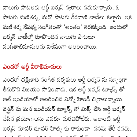
నాలుగు పాటలకు ఆర్డీ బర్మన్ స్వరాలు సమకూర్చారు. ఓ
పాటకు మణిశర్మ, మరో పాటకు కీరవాణి బాణీలు కట్టారు. ఇక
మణిశర్మ నేపథ్య సంగీతంతో 'అంతం' తెరకెక్కింది. ఇందులో
బర్మన్ బాణీల్లో రూపొందిన నాలుగు పాటలూ
సంగీతాభిమానులను విశేషంగా అలరించాయి.
ఎందరో ఆర్డీ వీరాభిమానులు
ఎందరో దక్షిణాది సంగీత దర్శకులు ఆర్డీ బర్మన్ ను స్ఫూర్తిగా
తీసుకొని విజయం సాధించారు. ఇక ఆర్డీ బర్మన్ ట్యూన్స్ తో
ఆల్ ఇండియాలో అలరించిన ఎన్నో హిందీ చిత్రాలున్నాయి.
వెస్ట్రన్ ను మన ఇండియన్ ట్యూన్స్ తో మిక్స్ చేసి ఆర్డీ బర్మన్
చేసిన ప్రయోగాలను ఎవరూ మరచిపోలేరు. అలాంటి ఆర్డీ
బర్మన్ సూపర్ డూపర్ హిట్స్ కు కాకుండా 'సనమ్ తేరీ కసమ్,