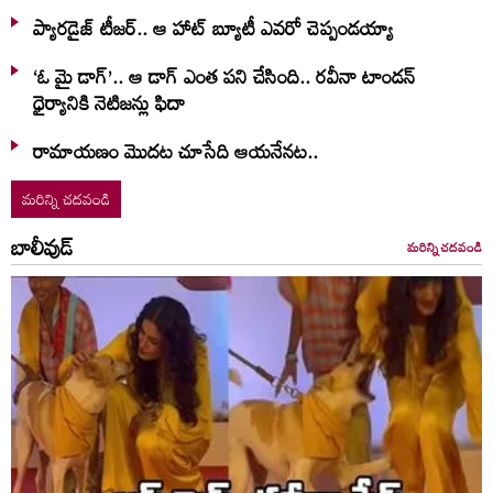
ప్యారడైజ్ టీజర్.. ఆ హాట్ బ్యూటీ ఎవరో చెప్పండయ్యా
‘ఓ మై డాగ్’.. ఆ డాగ్ ఎంత పని చేసింది.. రవీనా టాండన్
ధైర్యానికి నెటిజన్లు ఫిదా
రామాయణం మొదట చూసేది ఆయనేనట..
మరిన్ని చదవండి
బాలీవుడ్
మరిన్ని చదవండి