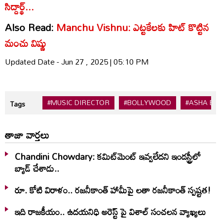
సిద్దార్థ్...
Also Read:
Manchu Vishnu: ఎట్టకేలకు హిట్ కొట్టిన
మంచు విష్ణు
Updated Date - Jun 27 , 2025 | 05:10 PM
#MUSIC DIRECTOR
#BOLLYWOOD
#ASHA BH
Tags
తాజా వార్తలు
Chandini Chowdary: కమిట్‌మెంట్ ఇవ్వలేదని ఇండస్ట్రీలో
బ్యాడ్ చేశాడు..
రూ. కోటి విరాళం.. రజనీకాంత్ హామీపై లతా రజనీకాంత్ స్పష్టత!
ఇది రాజకీయం.. ఉదయనిధి అరెస్ట్ పై విశాల్ సంచలన వ్యాఖ్యలు