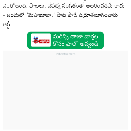
ఎంతోఉంది. పాటలు, నేపథ్య సంగీతంతో అలరించడమే కాదు
- అందులో 'మెహబూబా.' పాట పాడి ఉర్రూతలూగించారు
ఆర్డీ.