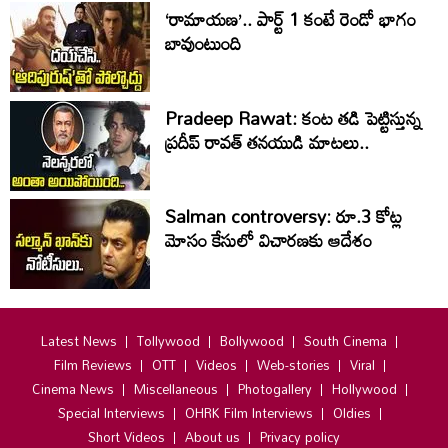
‘రామాయణ’.. పార్ట్‌ 1 కంటే రెండో భాగం
బావుంటుంది
Pradeep Rawat: కంట తడి పెట్టిస్తున్న
ప్రదీప్ రావత్ తనయుడి మాటలు..
Salman controversy: రూ.3 కోట్ల
మోసం కేసులో విచారణకు ఆదేశం
Latest News
Tollywood
Bollywood
South Cinema
Film Reviews
OTT
Videos
Web-stories
Viral
Cinema News
Miscellaneous
Photogallery
Hollywood
Special Interviews
OHRK Film Interviews
Oldies
Short Videos
About us
Privacy policy