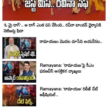
‘ఓ మై డాగ్’.. ఆ డాగ్ ఎంత పని చేసింది.. రవీనా టాండన్ ధైర్యానికి
నెటిజన్లు ఫిదా
రామాయణం మొదట చూసేది ఆయనేనట..
Ramayana: 'రామాయణ'పై సీఎం
ఫడణవీస్ ఆసక్తికర వ్యాఖ్యలు
Ramayana: ‘రామాయణ’ రిలీజ్ డేట్
అఫీషియల్‌..