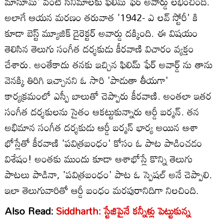
మాసూమ్' వంటి సినిమాలకు ఫిలిమ్ ఫేర్ అవార్డు లభించింది.
అలాగే ఆయన మరణం తరువాత '1942- ఎ లవ్ స్టోరీ' కి
కూడా బెస్ట్ మ్యూజిక్ డైరెక్టర్ అవార్డు దక్కింది. ఈ విషయం
తెలిసిన తెలుగు సంగీత దర్శకుడు కీరవాణి విచారం వ్యక్తం
చేశారు. అంతేకాదు తనకు ఇచ్చిన ఫిలిమ్ ఫేర్ అవార్డ్ ను తాను
వెనక్కి తిరిగి ఇచ్చానని ఓ సారి 'పాడుతా తీయగా'
కార్యక్రమంలో ఎస్పీ బాలుతో చెప్పారు కీరవాణి. అంతలా ఇతర
సంగీత దర్శకులను సైతం ఆకట్టుకున్నారు ఆర్డీ బర్మన్. తన
అభిమాన సంగీత దర్శకుడు ఆర్డీ బర్మన్ భార్య అయిన ఆశా
భోస్లేతో కీరవాణి 'పవిత్రబంధం' కోసం ఓ పాట పాడించడం
విశేషం! అంతకు ముందు కూడా ఆశాభోస్లే కొన్ని తెలుగు
పాటలు పాడినా, 'పవిత్రబంధం' పాట ఓ స్పెషల్ అనే చెప్పాలి.
ఇలా తెలుగువారితో ఆర్డీ బంధం మరపురానిదిగా నిలచింది.
Also Read:
Siddharth: స్టేజిపైనే కన్నీళ్లు పెట్టుకున్న