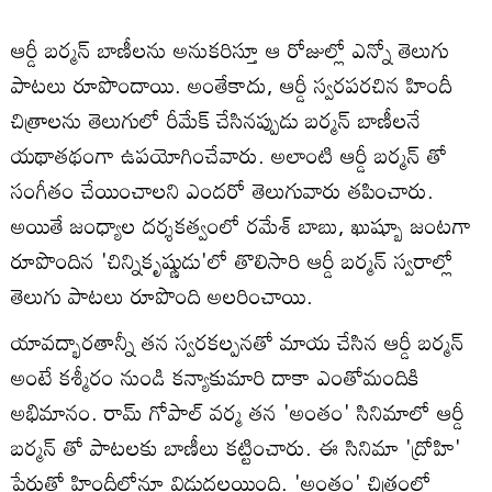
ఆర్డీ బర్మన్ బాణీలను అనుకరిస్తూ ఆ రోజుల్లో ఎన్నో తెలుగు
పాటలు రూపొందాయి. అంతేకాదు, ఆర్డీ స్వరపరచిన హిందీ
చిత్రాలను తెలుగులో రీమేక్ చేసినప్పుడు బర్మన్ బాణీలనే
యథాతథంగా ఉపయోగించేవారు. అలాంటి ఆర్డీ బర్మన్ తో
సంగీతం చేయించాలని ఎందరో తెలుగువారు తపించారు.
అయితే జంధ్యాల దర్శకత్వంలో రమేశ్ బాబు, ఖుష్బూ జంటగా
రూపొందిన 'చిన్నికృష్ణుడు'లో తొలిసారి ఆర్డీ బర్మన్ స్వరాల్లో
తెలుగు పాటలు రూపొంది అలరించాయి.
యావద్భారతాన్నీ తన స్వరకల్పనతో మాయ చేసిన ఆర్డీ బర్మన్
అంటే కశ్మీరం నుండి కన్యాకుమారి దాకా ఎంతోమందికి
అభిమానం. రామ్ గోపాల్ వర్మ తన 'అంతం' సినిమాలో ఆర్డీ
బర్మన్ తో పాటలకు బాణీలు కట్టించారు. ఈ సినిమా 'ద్రోహి'
పేరుతో హిందీలోనూ విడుదలయింది. 'అంతం' చిత్రంలో