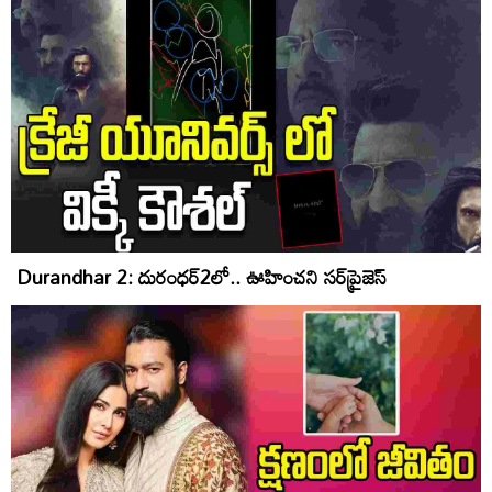
Durandhar 2: దురంధర్2లో.. ఊహించని సర్‌ప్రైజెస్