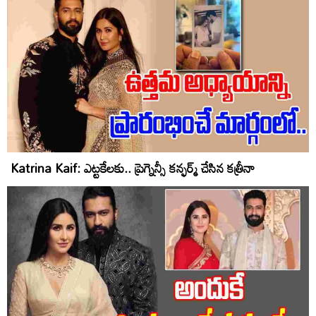
Katrina Kaif: ఎట్టకేలకు.. ప్రెగ్నెన్సీ కన్ఫర్మ్ చేసిన కత్రీనా