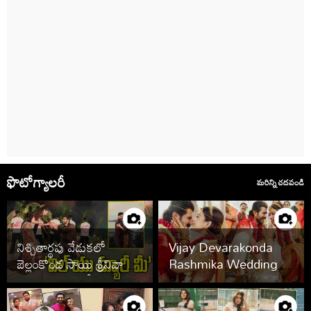
ఫొటోగ్యాలరీ
మరిన్ని చదవండి
నిశ్చితార్థపు వేడుకలో
Vijay Devarakonda
బెల్లంకొండ సాయి శ్రీనివాస్,
Rashmika Wedding
కావ్య రెడ్డి.. ఫొటోలు వైరల్
Photos