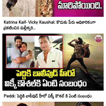
Katrina Kaif- Vicky Kaushal: కొడుకు పేరు అధికారికంగా
ప్రకటించిన మల్లీశ్వరి..
Peddi: పెద్దికి బాలీవుడ్ హీరో విక్కీ కౌశల్ కి ఏంటి సంబంధం