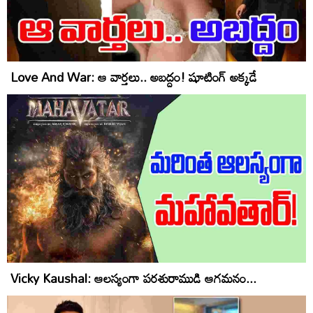
Love And War: ఆ వార్త‌లు.. అబ‌ద్దం! షూటింగ్ అక్క‌డే
Vicky Kaushal: ఆలస్యంగా పరశురాముడి ఆగమనం...