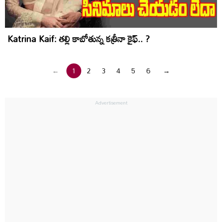
Katrina Kaif: తల్లి కాబోతున్న కత్రీనా కైఫ్.. ?
←
1
2
3
4
5
6
→