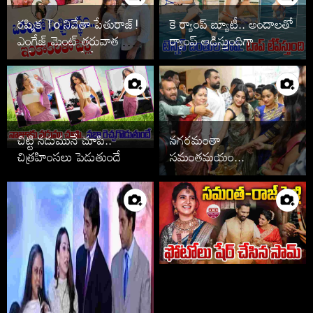
రష్మిక To నివేతా పేతురాజ్!
కె ర్యాంప్ బ్యూటీ.. అందాలతో
ఎంగేజ్ మెంట్ తరువాత పెళ్లి
ర్యాంప్ ఆడిస్తుందిగా
ఆపేసిన స్టార్స్ వీరే
చిట్టి నడుమునే చూపి..
నగరమంతా
చిత్రహింసలు పెడుతుందే
సమంతమయం...