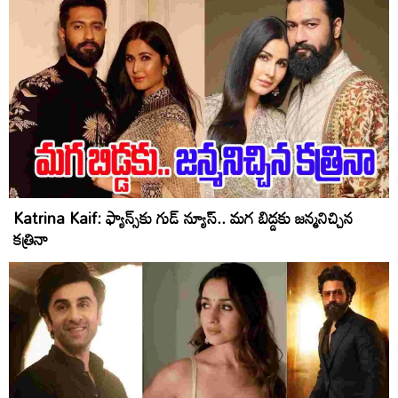
Katrina Kaif: ఫ్యాన్స్‌కు గుడ్ న్యూస్‌.. మ‌గ బిడ్డ‌కు జ‌న్మ‌నిచ్చిన
క‌త్రినా