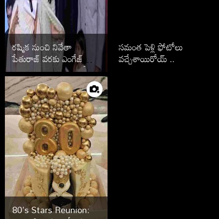
రష్మిక నుంచి నివేతా
సమంత పెళ్లి ఫోటోలు
పేతురాజ్ వరకు ఎంగేజ్
వచ్చేశాయిరోయ్ ..
మెంట్ తరువాత పెళ్లి ఆపేసిన
స్టార్స్ వీరే
80's Stars Reunion: