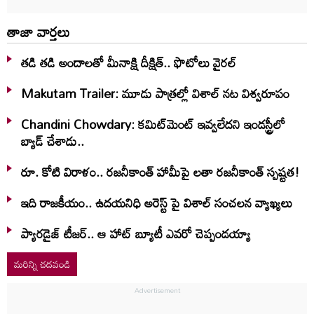
తాజా వార్తలు
తడి తడి అందాలతో మీనాక్షి దీక్షిత్‌.. ఫొటోలు వైరల్
Makutam Trailer: మూడు పాత్రల్లో విశాల్ నట విశ్వరూపం
Chandini Chowdary: కమిట్‌మెంట్ ఇవ్వలేదని ఇండస్ట్రీలో
బ్యాడ్ చేశాడు..
రూ. కోటి విరాళం.. రజనీకాంత్ హామీపై లతా రజనీకాంత్ స్పష్టత!
ఇది రాజకీయం.. ఉదయనిధి అరెస్ట్ పై విశాల్ సంచలన వ్యాఖ్యలు
ప్యారడైజ్ టీజర్.. ఆ హాట్ బ్యూటీ ఎవరో చెప్పండయ్యా
మరిన్ని చదవండి