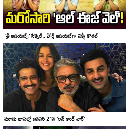
'త్రీ ఇడియట్స్' సీక్వెల్.. ఫోర్త్ ఇడియట్‌గా విక్కీ కౌశల్
మూడు భాషల్లో జనవరి 21న 'లవ్‌ అండ్‌ వార్‌'