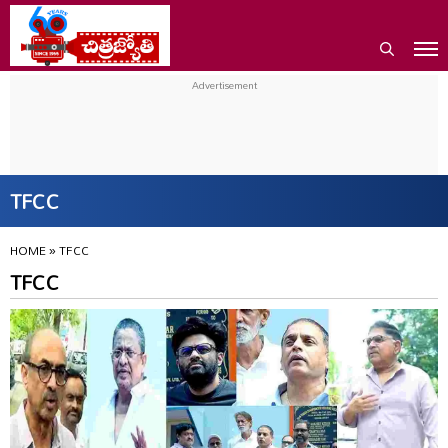
TFCC
HOME
»
TFCC
TFCC