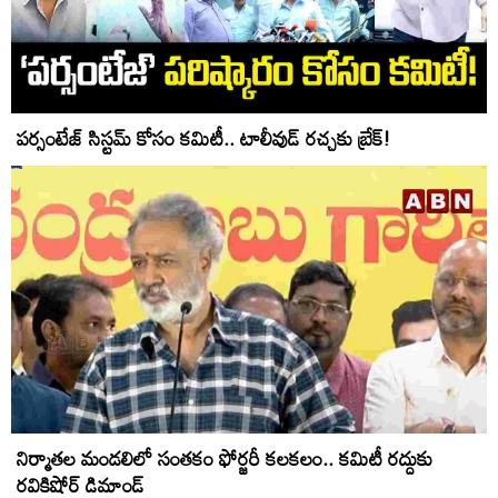
పర్సంటేజ్ సిస్టమ్ కోసం కమిటీ.. టాలీవుడ్ రచ్చకు బ్రేక్!
నిర్మాతల మండలిలో సంతకం ఫోర్జరీ కలకలం.. కమిటీ రద్దుకు
రవికిషోర్ డిమాండ్