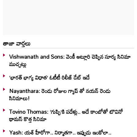
తాజా వార్తలు
Vishwanath and Sons: వెంకీ అట్లూరి చెప్పిన సూర్య సినిమా
ముచ్చట్లు
‘భారత్ భాగ్య విధాత’ ఓటీటీ రిలీజ్‌ డేట్‌ ఇదే
Nayanthara: రెండు రోజుల గ్యాప్ తో నయన్ రెండు
సినిమాలు!
Tovino Thomas: ‘గుప్పి’కి పదేళ్లు.. అదే కాంబోతో టొవినో
థామస్‌ కొత్త సినిమా
Yash: యశ్ హీరోగా.. నిర్మాతగా.. ఇప్పుడు ఇంకోలా..