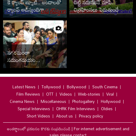
కె ర్యాంప్ బ్యూటీ.. అందాలతో
చిట్టి నడుమునే చూపి..
ర్యాంప్ ఆడిస్తుందిగా
చిత్రహింసలు పెడుతుందే
నగరమంతా
సమంతమయం...
Latest News
Tollywood
Bollywood
South Cinema
Film Reviews
OTT
Videos
Web-stories
Viral
Cinema News
Miscellaneous
Photogallery
Hollywood
Special Interviews
OHRK Film Interviews
Oldies
Short Videos
About us
Privacy policy
అంతర్జాలంలో ప్రకటనల కొరకు సంప్రదించండి
|
For internet advertisement and
sales please contact