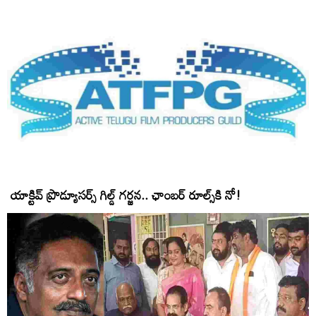
యాక్టివ్ ప్రొడ్యూసర్స్ గిల్డ్ గర్జన.. ఛాంబర్ రూల్స్‌కి నో!