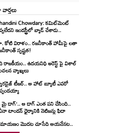
 వార్తలు
handini Chowdary: కమిట్‌మెంట్
్వలేదని ఇండస్ట్రీలో బ్యాడ్ చేశాడు..
ూ. కోటి విరాళం.. రజనీకాంత్ హామీపై లతా
నీకాంత్ స్పష్టత!
ి రాజకీయం.. ఉదయనిధి అరెస్ట్ పై విశాల్
ంచలన వ్యాఖ్యలు
యారడైజ్ టీజర్.. ఆ హాట్ బ్యూటీ ఎవరో
ెప్పండయ్యా
 మై డాగ్’.. ఆ డాగ్ ఎంత పని చేసింది..
ీనా టాండన్ ధైర్యానికి నెటిజన్లు ఫిదా
ామాయణం మొదట చూసేది ఆయనేనట..