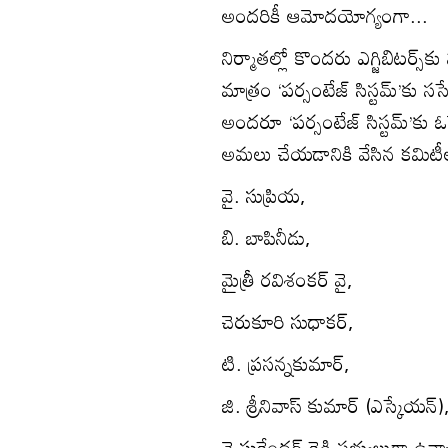
అందరికీ ఆమోదయోగ్యంగా...
నిర్మాతల్లో కొందరు ఎగ్జిబిటర్స్‌కు
మాత్రం ‘పర్సంటేజ్ సిస్టమ్’కు స
అందరూ ‘పర్సంటేజ్ సిస్టమ్’కు 
అమలు చేయడానికి వేసిన కమిటీల
వై. సుప్రియ,
బి. బాపినీడు,
మైత్రీ రవిశంకర్ వై,
చెరుకూరి సుధాకర్,
టి. ప్రసన్నకుమార్,
జి. శ్రీనివాస్ కుమార్ (ఎస్కేయన్)
వై సురేందర్ రెడ్డి సభ్యులుగా ఉన్న