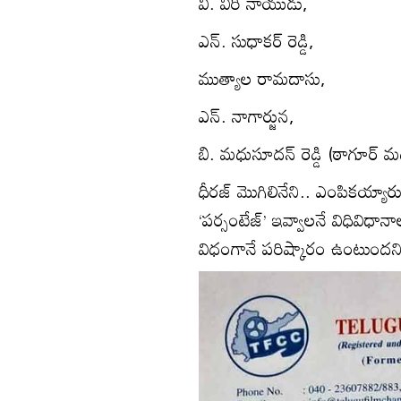
వి. వీరి నాయుడు,
ఎన్. సుధాకర్ రెడ్డి,
ముత్యాల రామదాసు,
ఎన్. నాగార్జున,
బి. మధుసూదన్ రెడ్డి (ఠాగూర్ మ
ధీరజ్ మొగిలినేని.. ఎంపికయ్యార
‘పర్సంటేజ్’ ఇవ్వాలనే విధివిధ
విధంగానే పరిష్కారం ఉంటుందని ఛ