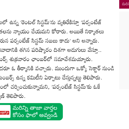
మరిన
ో ఉన్న ‘రెంటల్ సిస్టమ్’ను వ్యతిరేకిస్తూ ‘పర్సంటేజ్
నిర్మాతలను న్యాయం చేయమని కోరారు. అయితే నిర్మాతలు
 తీరున పర్సంటేజ్ సిస్టమ్ సబబు కాదు’ అని అన్నారు.
ివాదానికి తగిన పరిష్కారం దిశగా అడుగులు వేస్తూ..
ట్రిబ్యూటర్స్ శుక్రవారం ఛాంబర్‌లో సమావేశమయ్యారు.
రూ ఓ తీర్మానికి వచ్చారు. ముందుగా ఒక్కో సెక్టార్ నుండి
ర్స్ ఉన్న కమిటీని ఏర్పాటు చేస్తున్నట్టు తెలిపారు.
చర్చించుకున్నామని, ‘పర్సంటేజ్ సిస్టమ్’కు ఓకే
ాణ్ తెలిపారు.