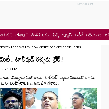
బాలీవుడ్
హాలీవుడ్
సౌత్ సినిమా
ఫిల్మ్ రివ్యూస్
ఓటీటీ
వీడియోలు
వెబ
PERCENTAGE SYSTEM COMMITTEE FORMED PRODUCERS
ిటీ.. టాలీవుడ్ రచ్చకు బ్రేక్!
6 | 07:53 PM
 మాటల యుద్ధాలు ముగిశాయి. టాలీవుడ్ పెద్దలు ముందుకొచ్చారు.
స్య పరిష్కారానికి ఓ కమిటీని వేశారు.