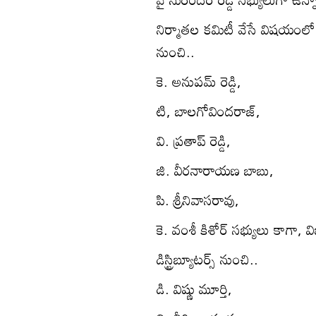
నిర్మాతల కమిటీ వేసే విషయంలో 
నుంచి..
కె. అనుపమ్ రెడ్డి,
టి, బాలగోవిందరాజ్,
వి. ప్రతాప్ రెడ్డి,
జి. వీరనారాయణ బాబు,
పి. శ్రీనివాసరావు,
కె. వంశీ కిశోర్ సభ్యులు కాగా, వి
డిస్ట్రిబ్యూటర్స్ నుంచి..
డి. విష్ణు మూర్తి,