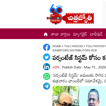
తాజా వార్తలు
మ్యాగజైన్
టాలీవుడ్
HOME
»
TOLLYWOOD
»
TOLLYWOOD 
EXHIBITORS DISTRIBUTORS RCB
పర్సంటేజ్ సిస్టమ్ కోసం కమ
ABN
, Publish Date - May 15 , 202
‘పర్సంటేజ్ సిస్టమ్’ అమలుకు సాగిన
శుక్రవారం ఛాంబర్‌లో సమావేశమై, సమ