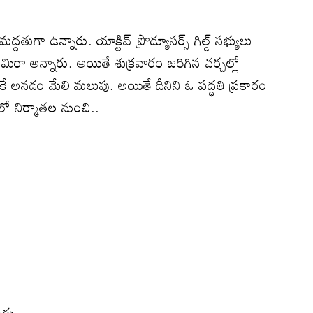
 మద్దతుగా ఉన్నారు. యాక్టివ్ ప్రొడ్యూసర్స్ గిల్డ్ సభ్యులు
సేమిరా అన్నారు. అయితే శుక్రవారం జరిగిన చర్చల్లో
ఓకే అనడం మేలి మలుపు. అయితే దీనిని ఓ పద్ధతి ప్రకారం
ో నిర్మాతల నుంచి..
,
ారు.