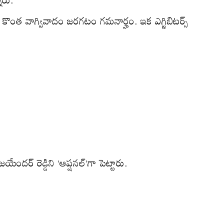
కొంత వాగ్వివాదం జరగటం గమనార్హం. ఇక ఎగ్జిబిటర్స్
జయేందర్ రెడ్డిని ‘ఆప్షనల్’గా పెట్టారు.