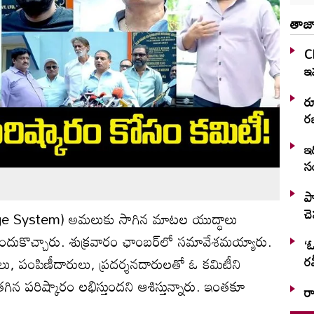
తాజా
C
ఇవ
ర
రజ
ఇద
స
ప్
చ
ntage System) అమలుకు సాగిన మాటల యుద్ధాలు
ముందుకొచ్చారు. శుక్రవారం ఛాంబర్‌లో సమావేశమయ్యారు.
‘ఓ
రవ
లు, పంపిణీదారులు, ప్రదర్శనదారులతో ఓ కమిటీని
తగిన పరిష్కారం లభిస్తుందని ఆశిస్తున్నారు. ఇంతకూ
ర