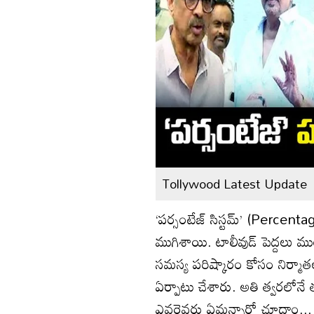
Tollywood Latest Update
‘పర్సంటేజ్ సిస్టమ్’ (Perce
ముగిశాయి. టాలీవుడ్ పెద్దలు 
సమస్య పరిష్కారం కోసం నిర్మాత
ఏర్పాటు చేశారు. అతి త్వరలోనే 
ఎవరెవరు ఏమన్నారో చూద్దాం...