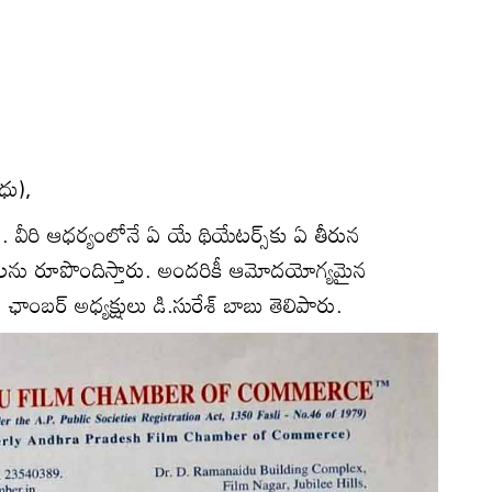
ధు),
ు. వీరి ఆధర్యంలోనే ఏ యే థియేటర్స్‌కు ఏ తీరున
ానాలను రూపొందిస్తారు. అందరికీ ఆమోదయోగ్యమైన
ాంబర్ అధ్యక్షులు డి.సురేశ్ బాబు తెలిపారు.