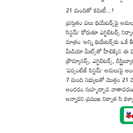
21 మందితో కమిటీ...!
ప్రస్తుతం పలు థియేటర్స్‌పై అమలుల
సిస్టమ్’ కోరుతూ ఎగ్జిబిటర్స్ 
మాత్రం ‘అన్ని థియేటర్స్‌కు ఒకే
మీడియా మీట్స్‌తో హీటెక్కిన ఈ వ
ప్రొడ్యూసర్స్, ఎగ్జిబిటర్స్, డిస్
‘పర్సంటేజ్ సిస్టమ్’ అమలుపై అంద
7 మంది సభ్యులతో మొత్తం 21 మెంబ
అందరం సుహృద్భావ వాతావరణంలో 
అన్నారని ప్రముఖ నిర్మాత సి.కళ్య