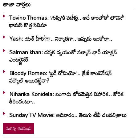
తాజా వార్తలు
Tovino Thomas: ‘గుప్పి’కి పదేళ్లు.. అదే కాంబోతో టొవినో
థామస్‌ కొత్త సినిమా
Yash: యశ్ హీరోగా.. నిర్మాతగా.. ఇప్పుడు ఇంకోలా..
Salman khan: దర్శక ద్వయంతో సల్మాన్ భారీ యాక్షన్
ఎంటర్టైనర్
Bloody Romeo: ‘బ్లడీ రోమియో’.. క్రేజీ కాంబినేషన్
వర్కౌట్ అయినట్టేనా?
Niharika Konidela: బంగారు బోనమెత్తిన నిహారిక.. కోరిక
తీరిందంటూ..
Sunday TV Movie: ఆదివారం.. తెలుగు టీవీ చ‌ల‌న‌చిత్రాలు
మరిన్ని చదవండి