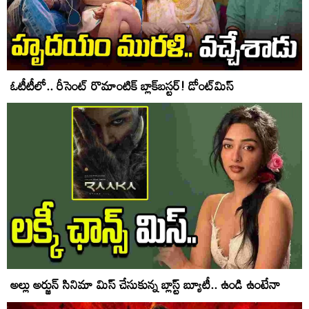
ఓటీటీలో.. రీసెంట్ రొమాంటిక్‌ బ్లాక్‌బ‌స్ట‌ర్‌! డోంట్‌మిస్‌
అల్లు అర్జున్ సినిమా మిస్ చేసుకున్న బ్లాస్ట్ బ్యూటీ.. ఉండి ఉంటేనా