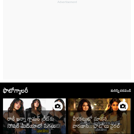
ఫొటోగ్యాలరీ
మరిన్ని చదవండి
రాశీ ఖన్నా గ్లామర్ ట్రీట్‌కు
చీరకట్టులో మానస
సోషల్ మీడియాలో సెగలు
వారణాసి.. ఫొటోలు వైరల్