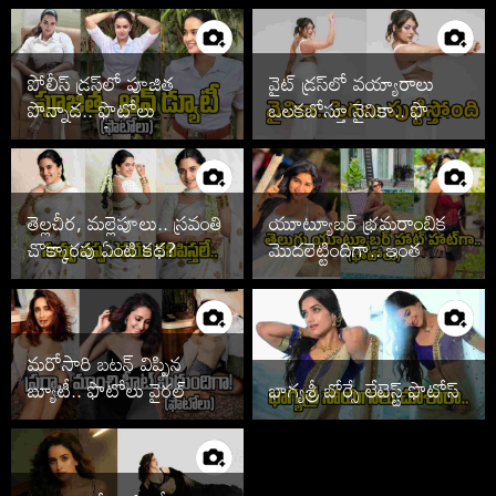
పోలీస్ డ్రస్‌లో పూజిత
వైట్ డ్రస్‌లో వయ్యారాలు
పొన్నాడ.. ఫొటోలు
ఒలకబోస్తూ నైనికా.. ఫొటోలు
చూడాల్సిందే
వైరల్
తెల్లచీర, మల్లెపూలు.. స్రవంతి
యూట్యూబర్ భ్రమరాంబిక
చొక్కారపు ఏంటి కథ?
మొదలెట్టిందిగా.. ఇంత
హాట్‌గానా
మరోసారి బటన్ విప్పిన
బ్యూటీ.. ఫొటోలు వైరల్
భాగ్యశ్రీ బోర్సే లేటెస్ట్ ఫొటోస్