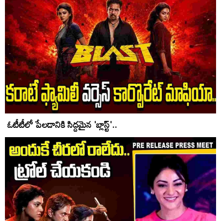
ఓటీటీలో పేలడానికి సిద్దమైన 'బ్లాస్ట్'..