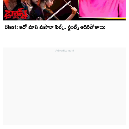
Blast: ఇదో మాస్‌ మసాలా ఫిల్మ్‌.. స్టంట్స్ అదిరిపోతాయి