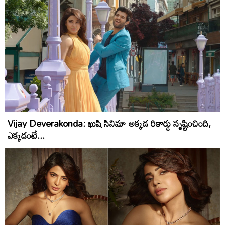
Vijay Deverakonda: ఖుషి సినిమా అక్కడ రికార్డు సృష్టించింది,
ఎక్కడంటే...