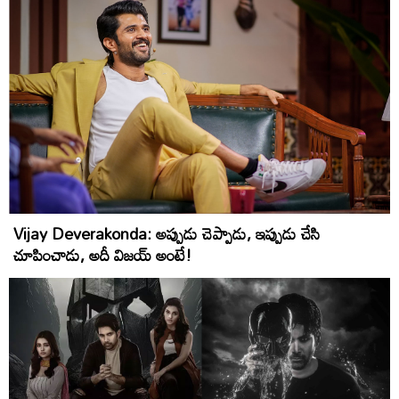
Vijay Deverakonda: అప్పుడు చెప్పాడు, ఇప్పుడు చేసి
చూపించాడు, అదీ విజయ్ అంటే!