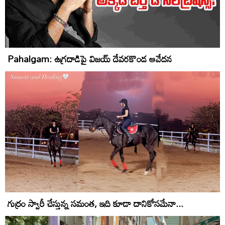
Pahalgam: ఉగ్రదాడిపై విజయ్ దేవరకొండ ఆవేదన
గుర్రం స్వారీ చేస్తున్న సమంత, ఇది కూడా దానికోసమేనా...