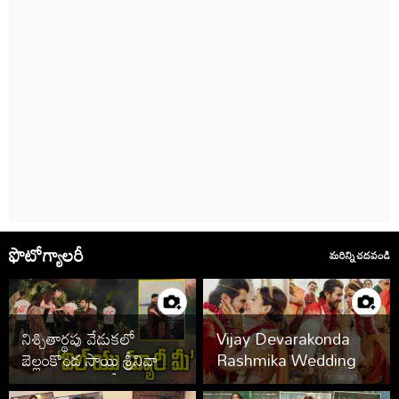
ఫొటోగ్యాలరీ
మరిన్ని చదవండి
నిశ్చితార్థపు వేడుకలో
Vijay Devarakonda
బెల్లంకొండ సాయి శ్రీనివాస్,
Rashmika Wedding
కావ్య రెడ్డి.. ఫొటోలు వైరల్
Photos