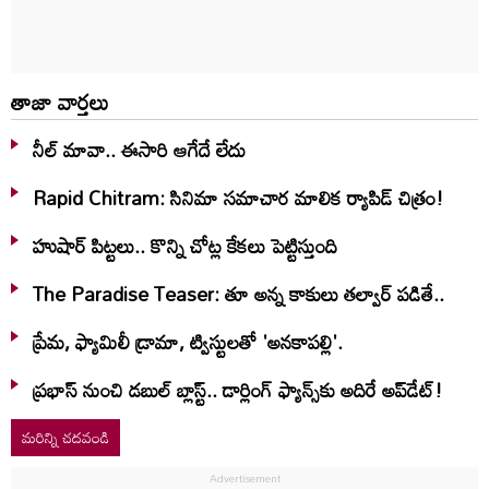
తాజా వార్తలు
నీల్ మావా.. ఈసారి ఆగేదే లేదు
Rapid Chitram: సినిమా సమాచార మాలిక ర్యాపిడ్ చిత్రం!
హుషార్‌ పిట్టలు.. కొన్ని చోట్ల కేకలు పెట్టిస్తుంది
The Paradise Teaser: తూ అన్న కాకులు తల్వార్ పడితే..
ప్రేమ, ఫ్యామిలీ డ్రామా, ట్విస్టులతో 'అనకాపల్లి'.
ప్రభాస్ నుంచి డబుల్ బ్లాస్ట్.. డార్లింగ్ ఫ్యాన్స్‌కు అదిరే అప్‌డేట్!
మరిన్ని చదవండి