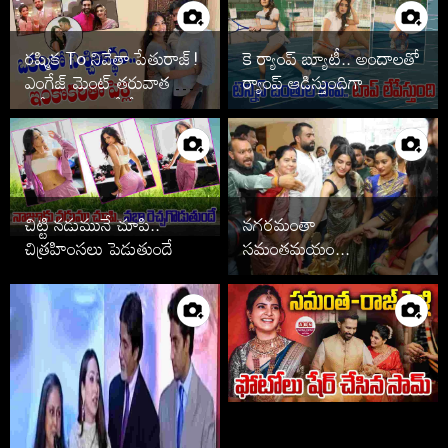
రష్మిక To నివేతా పేతురాజ్!
కె ర్యాంప్ బ్యూటీ.. అందాలతో
ఎంగేజ్ మెంట్ తరువాత పెళ్లి
ర్యాంప్ ఆడిస్తుందిగా
ఆపేసిన స్టార్స్ వీరే
చిట్టి నడుమునే చూపి..
నగరమంతా
చిత్రహింసలు పెడుతుందే
సమంతమయం...