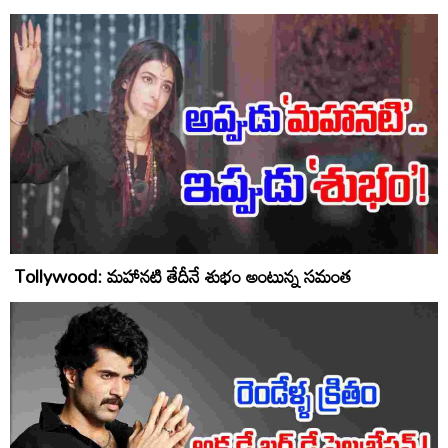
Tollywood: మహానటి తేదీనే శుభం అంటున్న సమంత