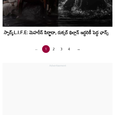
స్పార్క్L.I.F.E: మెహ‌రీన్ పిర్జాదా, రుక్స‌ర్ థిల్లాన్ ఇద్దరికీ పెద్ద ఛాన్స్
←
1
2
3
4
→