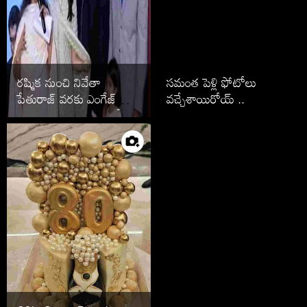
రష్మిక నుంచి నివేతా
సమంత పెళ్లి ఫోటోలు
పేతురాజ్ వరకు ఎంగేజ్
వచ్చేశాయిరోయ్ ..
మెంట్ తరువాత పెళ్లి ఆపేసిన
స్టార్స్ వీరే