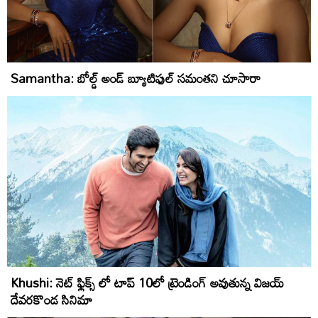
Samantha: బోల్డ్ అండ్ బ్యూటిఫుల్ సమంతని చూసారా
Khushi: నెట్ ఫ్లిక్స్ లో టాప్ 10లో ట్రెండింగ్ అవుతున్న విజయ్
దేవరకొండ సినిమా