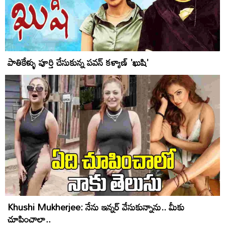
పాతికేళ్ళు పూర్తి చేసుకున్న పవన్ కళ్యాణ్ 'ఖుషి'
Khushi Mukherjee: నేను ఇన్నర్ వేసుకున్నాను.. మీకు
చూపించాలా..