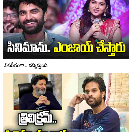
విపరీతంగా.. నవ్విస్తుంది