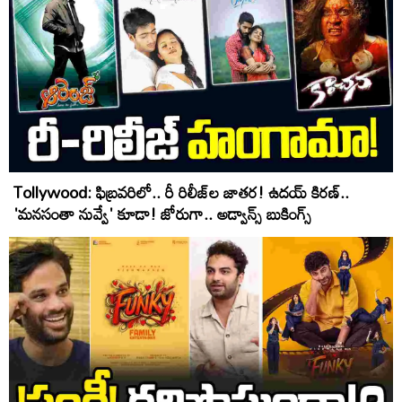
Tollywood: ఫిబ్ర‌వ‌రిలో.. రీ రిలీజ్‌ల జాత‌ర‌! ఉద‌య్ కిర‌ణ్..
'మ‌న‌సంతా నువ్వే' కూడా! జోరుగా.. అడ్వాన్స్ బుకింగ్స్‌