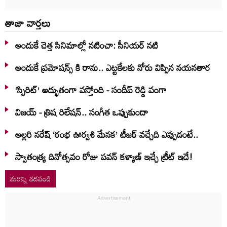
తాజా వార్తలు
అందుకే చెత్త సినిమాల్లో నటించా: సీనియర్ నటి
అందుకే ప్రమోషన్స్ కి రాను.. ఎట్టకేలకు నోరు విప్పిన నయనతార
‘స్పిరిట్’ అద్భుతంగా వస్తోంది - సందీప్ రెడ్డి వంగా
విజయ్ - త్రిష రిలేషన్.. సంగీత ఒప్పుకుందా
అల్లరి నరేష్ ‘రంభ ఊర్వశి మేనక’ టీజర్ వచ్చేది ఎప్పుడంటే..
స్వాతంత్య్ర దినోత్సవం రోజు పవన్ కళ్యాణ్ ఇచ్చే ట్రీట్ ఇదే!
మరిన్ని చదవండి