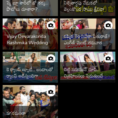
స్కై బ్లూ శారీలో జో శర్మ..
నిశ్చితార్థపు వేడుకలో
ఫొటోలు చూశారా?
బెల్లంకొండ సాయి శ్రీనివాస్,
కావ్య రెడ్డి.. ఫొటోలు వైరల్
Vijay Devarakonda
రష్మిక To నివేతా పేతురాజ్!
Rashmika Wedding
ఎంగేజ్ మెంట్ తరువాత పెళ్లి
Photos
ఆపేసిన స్టార్స్ వీరే
కె ర్యాంప్ బ్యూటీ.. అందాలతో
చిట్టి నడుమునే చూపి..
ర్యాంప్ ఆడిస్తుందిగా
చిత్రహింసలు పెడుతుందే
నగరమంతా