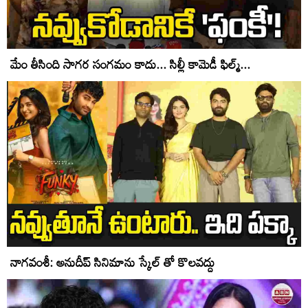
మేం తీసింది సాగర సంగమం కాదు... సిల్లీ కామెడీ ఫిల్మ్...
నాగవంశీ: అనుదీప్ సినిమాను స్కేల్ తో కొలవద్దు