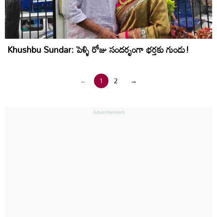
Khushbu Sundar: పెళ్ళి రోజు సందర్భంగా భర్తకు గుండు!
←
1
2
→