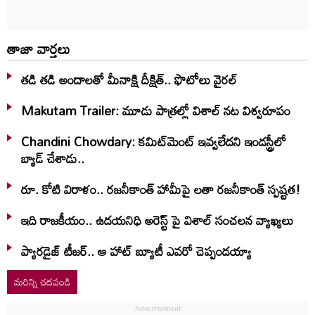
తాజా వార్తలు
తడి తడి అందాలతో మీనాక్షి దీక్షిత్‌.. ఫొటోలు వైరల్
Makutam Trailer: మూడు పాత్రల్లో విశాల్ నట విశ్వరూపం
Chandini Chowdary: కమిట్‌మెంట్ ఇవ్వలేదని ఇండస్ట్రీలో
బ్యాడ్ చేశాడు..
రూ. కోటి విరాళం.. రజనీకాంత్ హామీపై లతా రజనీకాంత్ స్పష్టత!
ఇది రాజకీయం.. ఉదయనిధి అరెస్ట్ పై విశాల్ సంచలన వ్యాఖ్యలు
ప్యారడైజ్ టీజర్.. ఆ హాట్ బ్యూటీ ఎవరో చెప్పండయ్యా
మరిన్ని చదవండి