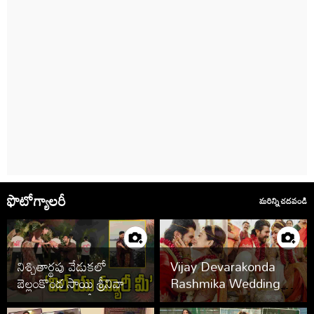
ఫొటోగ్యాలరీ
మరిన్ని చదవండి
నిశ్చితార్థపు వేడుకలో
Vijay Devarakonda
బెల్లంకొండ సాయి శ్రీనివాస్,
Rashmika Wedding
కావ్య రెడ్డి.. ఫొటోలు వైరల్
Photos