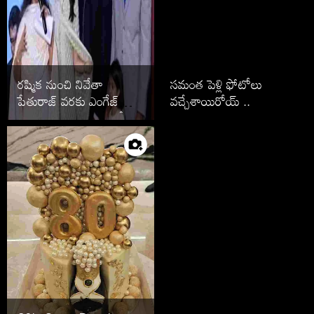
రష్మిక నుంచి నివేతా
సమంత పెళ్లి ఫోటోలు
పేతురాజ్ వరకు ఎంగేజ్
వచ్చేశాయిరోయ్ ..
మెంట్ తరువాత పెళ్లి ఆపేసిన
స్టార్స్ వీరే