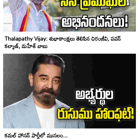
Thalapathy Vijay: శుభాకాంక్ష‌లు తెలిపిన చిరంజీవి, ప‌వ‌న్
క‌ల్యాణ్‌, మ‌హేశ్ బాబు
కమల్ హాసన్‌ పార్టీలో ముసలం...