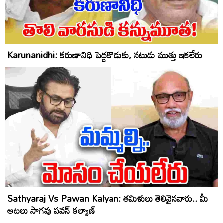
Karunanidhi: కరుణానిధి పెద్దకొడుకు, నటుడు ముత్తు ఇకలేరు
Sathyaraj Vs Pawan Kalyan: తమిళులు తెలివైనవారు.. మీ
ఆటలు సాగ‌వు ప‌వ‌న్ క‌ల్యాణ్‌