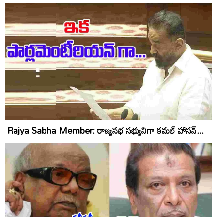
Rajya Sabha Member: రాజ్యసభ సభ్యునిగా కమల్ హాసన్...