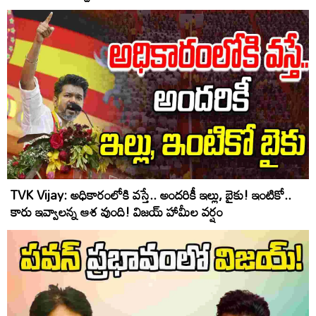
TVK Vijay: అధికారంలోకి వస్తే.. అందరికీ ఇల్లు, బైకు! ఇంటికో..
కారు ఇవ్వాలన్న ఆశ వుంది! విజయ్ హామీల వర్షం