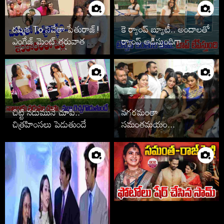
రష్మిక To నివేతా పేతురాజ్!
కె ర్యాంప్ బ్యూటీ.. అందాలతో
ఎంగేజ్ మెంట్ తరువాత పెళ్లి
ర్యాంప్ ఆడిస్తుందిగా
ఆపేసిన స్టార్స్ వీరే
చిట్టి నడుమునే చూపి..
నగరమంతా
చిత్రహింసలు పెడుతుందే
సమంతమయం...