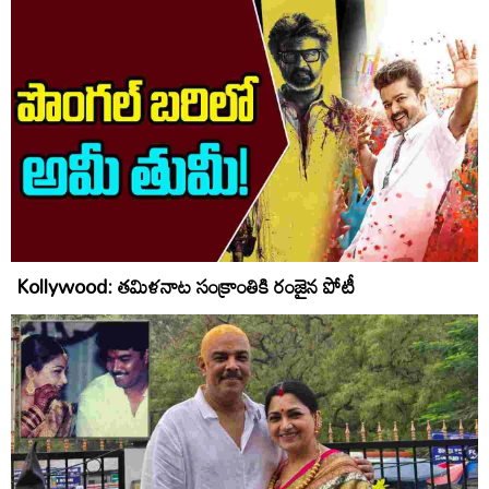
Kollywood: తమిళనాట సంక్రాంతికి రంజైన పోటీ