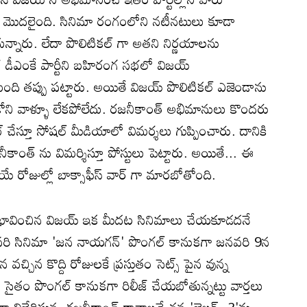
 మొదలైంది. సినిమా రంగంలోని నటీనటులు కూడా
న్నారు. లేదా పొలిటికల్ గా అతని నిర్ణయాలను
ార డీఎంకే పార్టీని బహిరంగ సభలో విజయ్
ామంది తప్పు పట్టారు. అయితే విజయ్ పొలిటికల్ ఎజెండాను
చుకోని వాళ్ళూ లేకపోలేదు. రజనీకాంత్ అభిమానులు కొందరు
ేస్తూ సోషల్ మీడియాలో విమర్శలు గుప్పించారు. దానికి
ాంత్ ను విమర్శిస్తూ పోస్టులు పెట్టారు. అయితే... ఈ
రోజుల్లో బాక్సాఫీస్ వార్ గా మారబోతోంది.
ాలని భావించిన విజయ్ ఇక మీదట సినిమాలు చేయకూడదనే
చివరి సినిమా 'జన నాయగన్' పొంగల్ కానుకగా జనవరి 9న
్చిన కొద్ది రోజులకే ప్రస్తుతం సెట్స్ పైన వున్న
 సైతం పొంగల్ కానుకగా రిలీజ్ చేయబోతున్నట్టు వార్తలు
విభేదిస్తున్న రజనీకాంత్ కావాలనే తన 'జైలర్ -2'ను