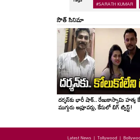
#SARATH KUMAR
సౌత్ సినిమా
దర్శన్‌కు భారీ షాక్.. రేణుకాస్వామి హత్య 
ముగ్గురు అప్రూవర్లు, కేసులో బిగ్ ట్విస్ట్!
Latest News
Tollywood
Bollywo