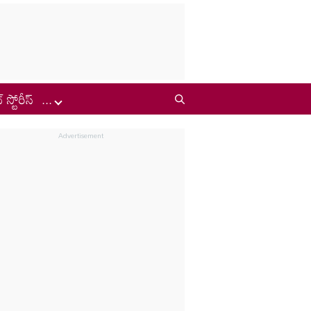
్ స్టోరీస్
...