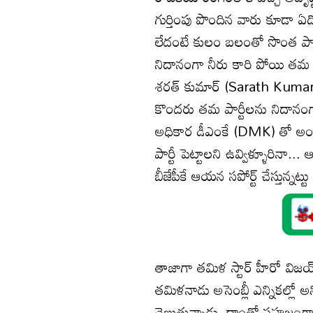
గుర్తింపు పొందిన వారు కూడా ఏద
లేదంటే కులం బలంతో సొంత పార
నిదానంగా నీరు కారి పోయి తమ పా
శరత్ కుమార్ (Sarath Kumar) 
కొందరు తమ పార్టీలను నిదానంగా
అధికార డీఎంకే (DMK) తో అం
పార్టీ పెట్టాలని ఉవ్విళ్ళూరిన
బీజేపీకే ఆయన సపోర్ట్ చేస్తున్నట్ట
తాజాగా తమిళ స్టార్ హీరో విజయ్
తమిళనాడు అసెంబ్లీ ఎన్నికల్లో 
చెబుతున్నాడు. దాంతో సహజంగానే