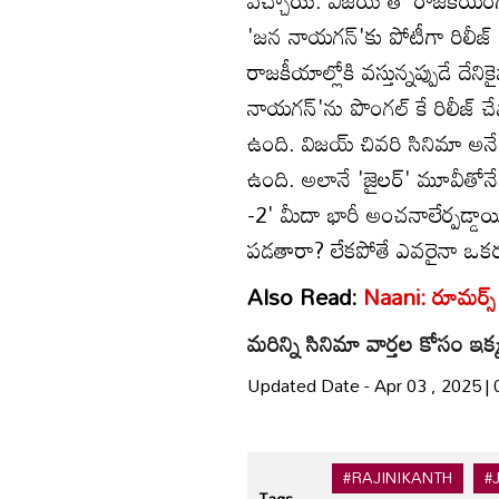
'జన నాయగన్'కు పోటీగా రిలీజ్ 
రాజకీయాల్లోకి వస్తున్నప్పుడే దే
నాయగన్'ను పొంగల్ కే రిలీజ్ చే
ఉంది. విజయ్ చివరి సినిమా అన
ఉంది. అలానే 'జైలర్' మూవీతోనే ర
-2' మీదా భారీ అంచనాలేర్పడ్డ
పడతారా? లేకపోతే ఎవరైనా ఒకరు 
Also Read:
Naani: రూమర్స్ 
మరిన్ని సినిమా వార్తల కోసం ఇక్
Updated Date - Apr 03 , 2025 |
#RAJINIKANTH
#
Tags