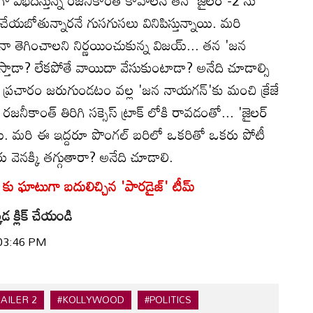
చేయబోతున్నారనే గుసగుసలు వినిపిస్తున్నాయి. మరి
నికైనా తెగించాలని నిర్ణయించుకున్న విజయ్... తన 'జన
స్తాడా? లేకపోతే వాయిదా వేసుకుంటాడా? అనేది చూడాల్సి
ే ప్రచారం జరుగుండటం వల్ల 'జన నాయగన్'కు మంచి క్రేజే
జనీకాంత్ తిరిగి సక్సెస్ ట్రాక్ లోకి రావడంతో... 'జైలర్
ాయి. మరి ఈ ఇద్దరూ పొంగల్ బరిలో ఒకరితో ఒకరు పోటీ
వెనక్కి తగ్గుతారా? అనేది చూడాలి.
కు ఘాటుగా బదులిచ్చిన 'పారడైజ్' టీమ్
కడ క్లిక్ చేయండి
 03:46 PM
JAILER 2
#KOLLYWOOD
#POLITICS