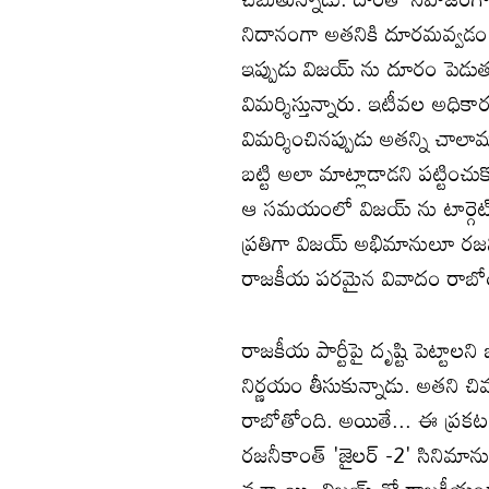
నిదానంగా అతనికి దూరమవ్వడం
ఇప్పుడు విజయ్ ను దూరం పెడుతు
విమర్శిస్తున్నారు. ఇటీవల అధిక
విమర్శించినప్పుడు అతన్ని చాల
బట్టి అలా మాట్లాడాడని పట్టిం
ఆ సమయంలో విజయ్ ను టార్గెట్ చ
ప్రతిగా విజయ్ అభిమానులూ రజనీక
రాజకీయ పరమైన వివాదం రాబోయే 
రాజకీయ పార్టీపై దృష్టి పెట్ట
నిర్ణయం తీసుకున్నాడు. అతని 
రాబోతోంది. అయితే... ఈ ప్రకటన వచ
రజనీకాంత్ 'జైలర్ -2' సినిమాను
వచ్చాయి. విజయ్ తో రాజకీయంగా 