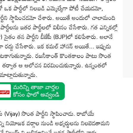
ో ఒక పార్టీలో నిలబడి ఎమ్మెల్యేగా పోటీ చేయడమో,
్టీని స్థాపించడమో చేశారు. అయితే అందులో చాలామంది
ర్టీలను ఇతర పార్టీలలో విలీనం చేసేశారు. గత ఎన్నికల్లో
సైతం తన పార్టీని బీజేపీ (BJP)లో కలిపేశారు. అలానే
 రద్దు చేసేశారు. ఇక కమల్ హాసన్ అయితే... ఇప్పుడు
టకాగుతున్నారు. రజనీకాంత్ కొంతకాలం పాటు సొంత
ా... ఆ తర్వాత ఆ ఆలోచన విరమించుకున్నారు. ఉన్నంతలో
ు మాట్లాడుతున్నారు.
 (Vijay) సొంత పార్టీని స్థాపించాడు. రాబోయే
అన్ని నియోజక వర్గాల నుండి అభ్యర్థులను నిలబెడతామని
 విజయ్ ని అభిమానించే ఇతర పార్టీల్లోని వారు