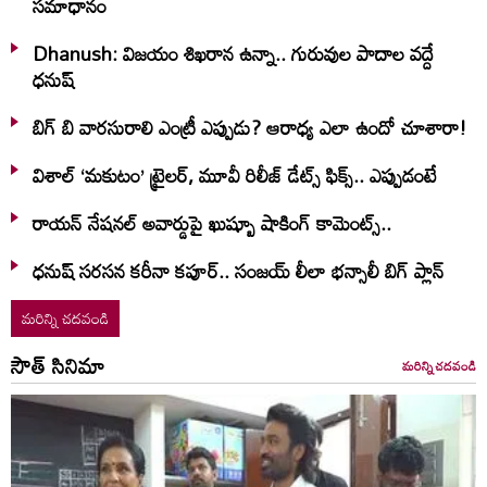
సమాధానం
Dhanush: విజయం శిఖరాన ఉన్నా.. గురువుల పాదాల వద్దే
ధనుష్‌
బిగ్ బి వారసురాలి ఎంట్రీ ఎప్పుడు? ఆరాధ్య ఎలా ఉందో చూశారా!
విశాల్ ‘మకుటం’ ట్రైలర్, మూవీ రిలీజ్ డేట్స్ ఫిక్స్.. ఎప్పుడంటే
రాయన్ నేషనల్ అవార్డుపై ఖుష్బూ షాకింగ్ కామెంట్స్..
ధనుష్ సరసన కరీనా కపూర్.. సంజయ్ లీలా భన్సాలీ బిగ్ ప్లాన్
మరిన్ని చదవండి
సౌత్ సినిమా
మరిన్ని చదవండి