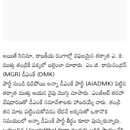
అయితే సినిమా, రాజకీయ రంగాల్లో విఫలమైన తర్వాత ఎ. కె.
ముత్తు తండ్రికే పక్కలో బల్లెంలా మారారు. ఎం.జి. రామచంద్రన్
(MGR) డీఎంకే (DMK)
పార్టీ నుండి విడిపోయి అన్నా డీఎంకే పార్టీ (AIADMK) పెట్టిన
తర్వాత ముత్తు ఆయన వైపు మొగ్గు చూపారు. ఎంజీఆర్ తరహా
వేషధారణతో డీఎంకే సమావేశాలకు హాజరయ్యే వారు. తండ్రి
తన మాట పట్టించుకోవడం లేదనే అక్కసుతో ఒకానొక
సమయంలో అన్నా డీఏంకే పార్టీ తీర్థం కూడా పుచ్చుకున్నారు.
జయలలిత (Jayalalitha) కూడా ముత్తుకు ఆర్థిక సాయంచేసి