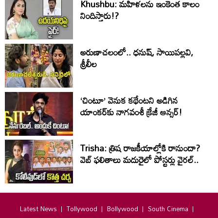
Khushbu: మహిళలను ఇంకెంత కాలం
నిందిస్తారు!?
అరుణాచలంలో.. ధనుష్, సాయిపల్లవి,
శ్రీలీల
‘చింటూ’ వెనుక కథేంటని అడిగిన
యాంకర్‌కు నాగవంశీ క్రేజీ ఆన్సర్!
Trisha: త్రిష రాజకీయాల్లోకి రానుందా?
వెబ్ ఫలితాలు మదురైలో పోస్టర్లు వైరల్..
Latest News
Tollywood
Bollywood
South Cinema