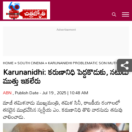
HOME
»
SOUTH CINEMA
»
KARUNANIDHI PROBLEMATIC SON MUTHU NO M
Karunanidhi: కరుణానిధి పెద్దకొడుకు, నటుడు
ముత్తు ఇకలేరు
ABN
, Publish Date - Jul 19 , 2025 | 10:48 AM
మాజీ తమిళనాడు ముఖ్యమంత్రి, తమిళ సినీ, రాజకీయ రంగాలలో
తనదైన ముద్రవేసిన స్వర్గీయ ఎం. కరుణానిధి తొలి వారసుడు తనువు
చాలించాడు.