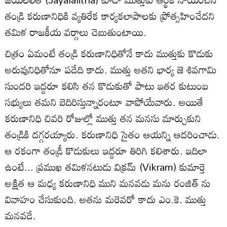
తండ్రి కరుణానిధికి వ్యతిరేక కార్యకలాపాలకు ప్రోత్సహించేదని
తమిళ రాజకీయ వర్గాలు చెబుతుంటాయి.
చిత్రం ఏమంటే తండ్రి కరుణానిధితోనే కాదు ముత్తుకు కొడుకు
అరువునిధితోనూ పడేది కాదు. ముత్తు అతని భార్య జె శివగామి
సుందరి ఇద్దరూ కలిసి తన కొడుకుతో పాటు ఇతర కుటుంబ
సభ్యులు తమని బెదిరిస్తున్నారంటూ వాపోయేవారు. అయితే
కరుణానిధి చివరి రోజుల్లో ముత్తు తన మనసు మార్చుకుని
తండ్రికి దగ్గరయ్యారు. కరుణానిధి సైతం ఆయన్ని ఆదరించాడు.
ఆ రకంగా తండ్రీ కొడుకులు ఇద్దరూ తిరిగి కలిశారు. ఇదిలా
ఉంటే... ప్రముఖ తమిళనటుడు విక్రమ్ (Vikram) కుమార్తె
అక్షిత ఆ మధ్య కరుణానిధి ముని మనవడు మను రంజిత్ ను
వివాహం చేసుకుంది. అతను మరెవరో కాదు ఎం.కె. ముత్తు
మనవడే.