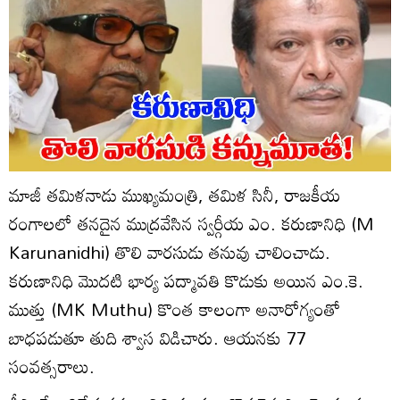
మాజీ తమిళనాడు ముఖ్యమంత్రి, తమిళ సినీ, రాజకీయ
రంగాలలో తనదైన ముద్రవేసిన స్వర్గీయ ఎం. కరుణానిధి (M
Karunanidhi) తొలి వారసుడు తనువు చాలించాడు.
కరుణానిధి మొదటి భార్య పద్మావతి కొడుకు అయిన ఎం.కె.
ముత్తు (MK Muthu) కొంత కాలంగా అనారోగ్యంతో
బాధపడుతూ తుది శ్వాస విడిచారు. ఆయనకు 77
సంవత్సరాలు.