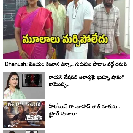
Dhanush: విజయం శిఖరాన ఉన్నా.. గురువుల పాదాల వద్దే ధనుష్‌
రాయన్ నేషనల్ అవార్డుపై ఖుష్బూ షాకింగ్
కామెంట్స్..
హీరోయిన్ గా మోహన్ లాల్ కూతురు..
ట్రైలర్ చూశారా