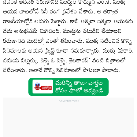
డీఎంకే అధినేత కరుణానిధి ముద్దుల కొడుకైన ఎం.కె. ముత్తు
ఆయన బాటలోనే సినీ రంగ ప్రవేశం చేశారు. ఆ తర్వాత
రాజకీయాల్లోకి అడుగు పెట్టారు. కానీ అక్కడా ఇక్కడా ఆయనకు
చేదు అనుభవమే మిగిలింది. ముత్తును నటుడిని చేయాలని
కరుణానిధి మొదట్లో ఎంతో తపించారు. ముత్తు నటించిన కొన్ని
సినిమాలకు ఆయన స్క్రిప్ట్ కూడా సమకూర్చారు. ముత్తు (పుకారి,
దమయ విల్లుక్కు, పిళ్ళై ఓ పిళ్ళై, శైలకారన్' వంటి చిత్రాలలో
నటించారు. అలానే కొన్ని సినిమాలలో పాటలూ పాడారు.