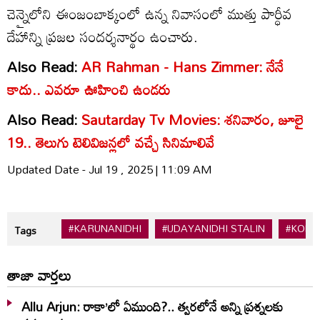
చెన్నైలోని ఈంజంబాక్కంలో ఉన్న నివాసంలో ముత్తు పార్ధీవ
దేహాన్ని ప్రజల సందర్శనార్థం ఉంచారు.
Also Read:
AR Rahman - Hans Zimmer: నేనే
కాదు.. ఎవరూ ఊహించి ఉండరు
Also Read:
Sautarday Tv Movies: శ‌నివారం, జూలై
19.. తెలుగు టెలివిజన్ల‌లో వ‌చ్చే సినిమాలివే
Updated Date - Jul 19 , 2025 | 11:09 AM
#KARUNANIDHI
#UDAYANIDHI STALIN
#KOLL
Tags
తాజా వార్తలు
Allu Arjun: రాకా’లో ఏముంది?.. త్వరలోనే అన్ని ప్రశ్నలకు