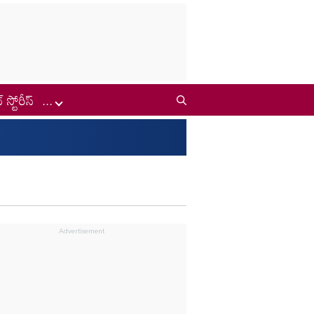
్ స్టోరీస్
...