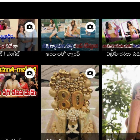
To నివేతా
కె ర్యాంప్ బ్యూటీ..
చిట్టి నడుమునే చ
జ్! ఎంగేజ్
అందాలతో ర్యాంప్
చిత్రహింసలు పెడ
రువాత పెళ్లి
ఆడిస్తుందిగా
్టార్స్ వీరే