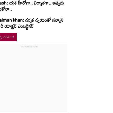
ash: యశ్ హీరోగా.. నిర్మాతగా.. ఇప్పుడు
ంకోలా..
alman khan: దర్శక ద్వయంతో సల్మాన్
రీ యాక్షన్ ఎంటర్టైనర్
్ని చదవండి