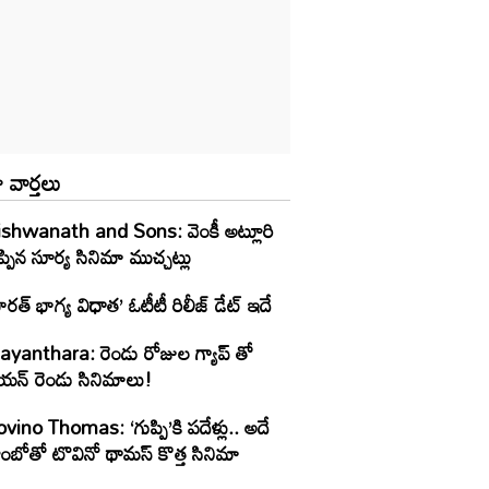
 వార్తలు
ishwanath and Sons: వెంకీ అట్లూరి
ప్పిన సూర్య సినిమా ముచ్చట్లు
ారత్ భాగ్య విధాత’ ఓటీటీ రిలీజ్‌ డేట్‌ ఇదే
ayanthara: రెండు రోజుల గ్యాప్ తో
యన్ రెండు సినిమాలు!
vino Thomas: ‘గుప్పి’కి పదేళ్లు.. అదే
ంబోతో టొవినో థామస్‌ కొత్త సినిమా