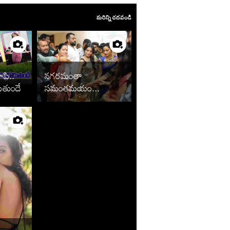
మరిన్ని చదవండి
ూపి..
నగరమంతా
ుతుందే
సమంతమయం...