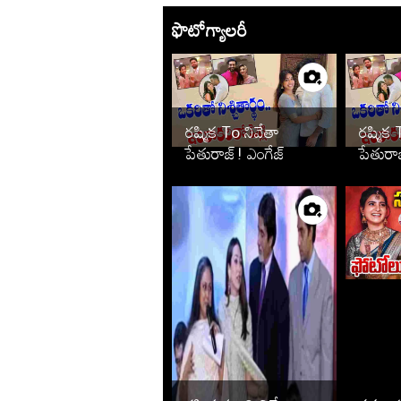
ఫొటోగ్యాలరీ
రష్మిక To నివేతా
రష్మిక 
పేతురాజ్! ఎంగేజ్
పేతురా
మెంట్ తరువాత పెళ్లి
మెంట్ త
ఆపేసిన స్టార్స్ వీరే
ఆపేసిన స