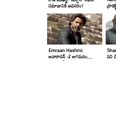
సమాజానికి అవసరం!
ప్రాజె
బ్యూట
Emraan Hashmi:
Shar
ఆవారాపన్ -2 ఆగమనం
పని 
ఎప్పుడంటే...