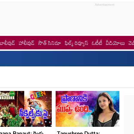
బాలీవుడ్
హాలీవుడ్
సౌత్ సినిమా
ఫిల్మ్ రివ్యూస్
ఓటీటీ
వీడియోలు
వెబ
ana Ranaut: రెండు
Tanushree Dutta: