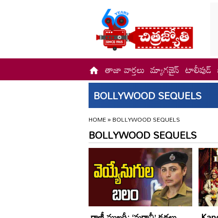
తాజా వార్తలు
మ్యాగజైన్
టాలీవుడ్
BOLLYWOOD SEQUELS
HOME
»
BOLLYWOOD SEQUELS
BOLLYWOOD SEQUELS
రాణీ ముఖర్జీ: ‘మర్దానీ’ కథలు
Kang