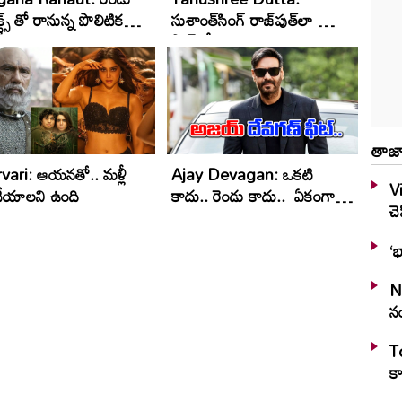
క్ట్స్ తో రానున్న పొలిటికల్
సుశాంత్‌సింగ్‌ రాజ్‌పుత్‌లా చంపే
ీ
ప్లాన్‌లో..
తాజా
vari: ఆయనతో.. మళ్లీ
Ajay Devagan: ఒకటి
V
చేయాలని ఉంది
కాదు.. రెండు కాదు.. ఏకంగా
చె
ఎనిమిది..!
‘భ
N
న
To
కా