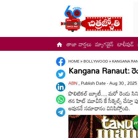
తాజా వార్తలు
మ్యాగజైన్
టాలీవుడ్
HOME
»
BOLLYWOOD
»
KANGANA RAN
Kangana Ranaut: రెండు ప
ABN
, Publish Date - Aug 30 , 2025
పొలిటికల్ బ్యూటీ… మరో రెండు సి
తన హిట్ మూవీస్ కే సీక్వెల్స్ చేస
అవుననే సమాధానం వినిపిస్తోంది.