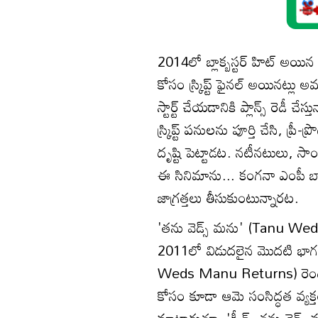
2014లో బ్లాక్బస్టర్ హిట్ అయిన 'క
కోసం స్క్రిప్ట్ ఫైనల్ అయినట్లు
స్టార్ట్ చేయడానికి ప్లాన్స్ రెడీ చ
స్క్రిప్ట్ పనులను పూర్తి చేసి, 
దృష్టి పెట్టాడట. నటీనటులు, 
ఈ సినిమాను... కంగనా ఎంపీ బా
జాగ్రత్తలు తీసుకుంటున్నారట.
'తను వెడ్స్ మను' (Tanu Weds
2011లో విడుదలైన మొదటి భాగం,
Weds Manu Returns) రెండూ ప
కోసం కూడా ఆమె సంసిద్ధత వ్యక్
మాట్లాడుతూ, 'క్వీన్, తను వెడ్స్