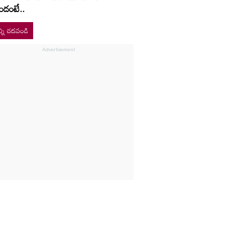
ందంటే..
్ని చదవండి