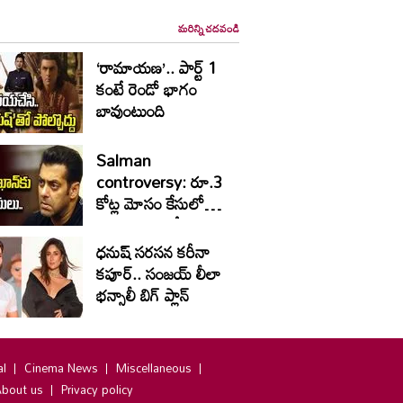
మరిన్ని చదవండి
‘రామాయణ’.. పార్ట్‌ 1
కంటే రెండో భాగం
బావుంటుంది
Salman
controversy: రూ.3
కోట్ల మోసం కేసులో
విచారణకు ఆదేశం
ధనుష్ సరసన కరీనా
కపూర్.. సంజయ్ లీలా
భన్సాలీ బిగ్ ప్లాన్
al
Cinema News
Miscellaneous
bout us
Privacy policy