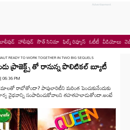
బాలీవుడ్
హాలీవుడ్
సౌత్ సినిమా
ఫిల్మ్ రివ్యూస్
ఓటీటీ
వీడియోలు
వెబ
AUT READY TO WORK TOGETHER IN TWO BIG SEQUELS
్రాజెక్ట్స్ తో రానున్న పొలిటికల్ బ్యూటీ
 | 06:36 PM
నిమాలతో రాబోతోందా? పాపులారిటీని మరింత పెంచుకునేందుకు
్తూ పూర్వ వైభవాన్ని సంపాదించుకోవాలని తహతహలాడుతోందా.అంటే