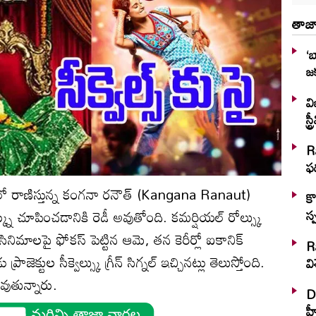
తాజా
‘బ
జక
వి
స్
R
ఫడ
 రాణిస్తున్న కంగనా రనౌత్ (Kangana Ranaut)
కొ
క్ను చూపించడానికి రెడీ అవుతోంది. కమర్షియల్ రోల్స్కు
స్
ిక్ సినిమాలపై ఫోకస్ పెట్టిన ఆమె, తన కెరీర్లో ఐకానిక్
Ra
ాజెక్టుల సీక్వెల్స్కు గ్రీన్ సిగ్నల్ ఇచ్చినట్లు తెలుస్తోంది.
వి
ుతున్నారు.
DC
హ