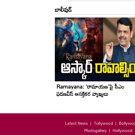
బాలీవుడ్
Ramayana: 'రామాయణ'పై సీఎం
ఫడణవీస్ ఆసక్తికర వ్యాఖ్యలు
Latest News
Tollywood
Bollywo
Photogallery
Hollywood