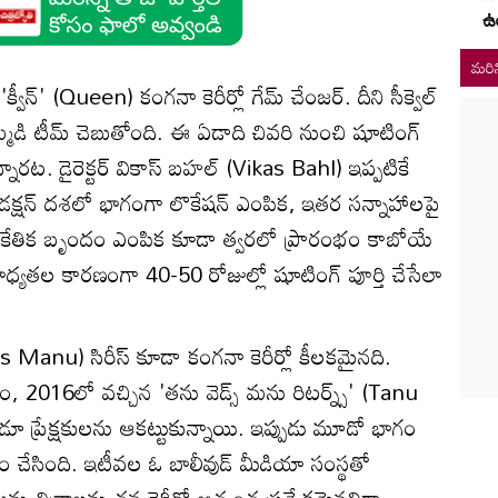
ఉ
మరిన
్వీన్' (Queen) కంగనా కెరీర్లో గేమ్ చేంజర్. దీని సీక్వెల్
 అమ్మడి టీమ్ చెబుతోంది. ఈ ఏడాది చివరి నుంచి షూటింగ్
ేస్తున్నారట. డైరెక్టర్ వికాస్ బహల్ (Vikas Bahl) ఇప్పటికే
ప్రీ-ప్రొడక్షన్ దశలో భాగంగా లొకేషన్ ఎంపిక, ఇతర సన్నాహాలపై
సాంకేతిక బృందం ఎంపిక కూడా త్వరలో ప్రారంభం కాబోయే
ధ్యతల కారణంగా 40-50 రోజుల్లో షూటింగ్ పూర్తి చేసేలా
 Manu) సిరీస్ కూడా కంగనా కెరీర్లో కీలకమైనది.
 2016లో వచ్చిన 'తను వెడ్స్ మను రిటర్న్స్' (Tanu
్రేక్షకులను ఆకట్టుకున్నాయి. ఇప్పుడు మూడో భాగం
తం చేసింది. ఇటీవల ఓ బాలీవుడ్ మీడియా సంస్థతో
 మను చిత్రాలను తన కెరీర్లో అత్యంత ప్రత్యేకమైనవిగా