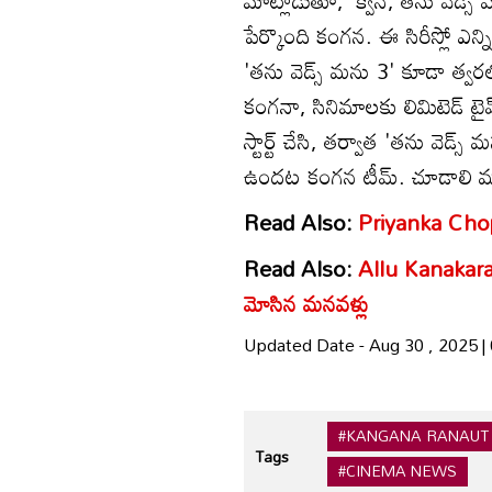
పేర్కొంది కంగన. ఈ సిరీస్లో ఎన్న
'తను వెడ్స్ మను 3' కూడా త్వరలో
కంగనా, సినిమాలకు లిమిటెడ్ టై
స్టార్ట్ చేసి, తర్వాత 'తను వెడ్స్ మన
ఉందట కంగన టీమ్. చూడాలి 
Read Also:
Priyanka Chopra
Read Also:
Allu Kanakarat
మోసిన మనవళ్లు
Updated Date - Aug 30 , 2025 
#KANGANA RANAUT
Tags
#CINEMA NEWS