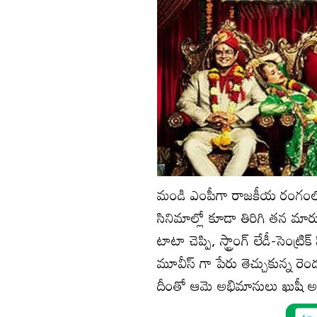
మండి ఎంపీగా రాజకీయ రంగంలో
సినిమాల్లో కూడా తిరిగి తన మార్
టాటా చెప్పి, స్ట్రాంగ్ లేడీ-సెంట్ర
మూవీస్ గా పేరు తెచ్చుకున్న రెండు ప్ర
దీంతో ఆమె అభిమానులు ఖుషీ అవ