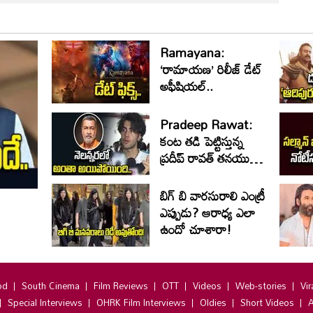
Ramayana:
‘రామాయణ’ రిలీజ్ డేట్
అఫీషియల్‌..
Pradeep Rawat:
కంట తడి పెట్టిస్తున్న
ప్రదీప్ రావత్ తనయుడి
మాటలు..
బిగ్ బి వారసురాలి ఎంట్రీ
ఎప్పుడు? ఆరాధ్య ఎలా
ఉందో చూశారా!
od
South Cinema
Film Reviews
OTT
Videos
Web-stories
Vir
Special Interviews
OHRK Film Interviews
Oldies
Short Videos
A