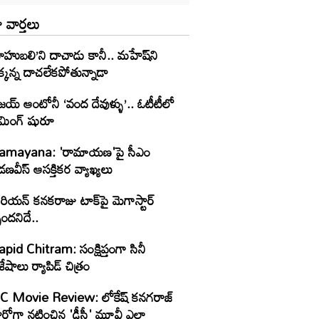
 వార్తలు
ాహుబలి’ని దాచాడు కానీ.. మహేష్‌ని
్కన్న దాచలేకపోతున్నాడా
జయ్ ఆంటోనీ ‘వంద దేవుళ్ళు’.. ఓటీటీలో
ట్రీమింగ్ షురూ
amayana: 'రామాయణ'పై సీఎం
ణవీస్ ఆసక్తికర వ్యాఖ్యలు
రియన్ కనకరాజు టాక్‌పై మెగాస్టార్
పందనిదే..
pid Chitram: సంక్షిప్తంగా సినీ
శేషాలు ర్యాపిడ్ చిత్రం
 Movie Review: లోకేష్ కనగరాజ్
ీరోగా నటించిన 'డీసీ' మూవీ ఎలా