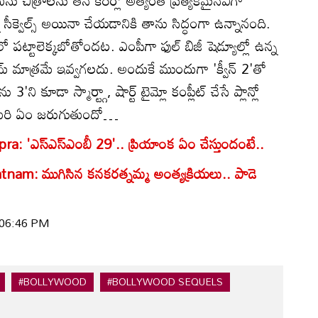
ి సీక్వెల్స్ అయినా చేయడానికి తాను సిద్ధంగా ఉన్నానంది.
 పట్టాలెక్కబోతోందట. ఎంపీగా ఫుల్ బిజీ షెడ్యూల్లో ఉన్న
మ్ మాత్రమే ఇవ్వగలదు. అందుకే ముందుగా 'క్వీన్ 2'తో
ు 3'ని కూడా స్మార్ట్గా, షార్ట్ టైమ్లో కంప్లీట్ చేసే ప్లాన్లో
మరి ఏం జరుగుతుందో…
: 'ఎస్‌ఎస్‌ఎంబీ 29'.. ప్రియాంక ఏం చేస్తుందంటే..
nam: ముగిసిన కనకరత్నమ్మ అంత్యక్రియలు.. పాడె
| 06:46 PM
#BOLLYWOOD
#BOLLYWOOD SEQUELS