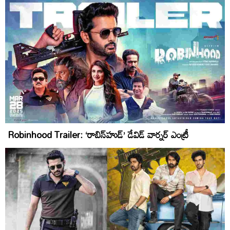
Robinhood Trailer: ‘రాబిన్‌హుడ్‌’ డేవిడ్‌ వార్నర్‌ ఎంట్రీ