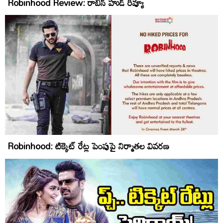
Robinhood Review: రాబిన్ హుడ్ రివ్యూ
Robinhood: టిక్కెట్ రేట్ల పెంపుపై నిర్మాతల వివరణ