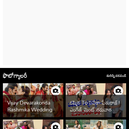
ఫొటోగ్యాలరీ
మరిన్ని చదవండి
Vijay Devarakonda
రష్మిక To నివేతా పేతురాజ్!
Rashmika Wedding
ఎంగేజ్ మెంట్ తరువాత పెళ్లి
Photos
ఆపేసిన స్టార్స్ వీరే