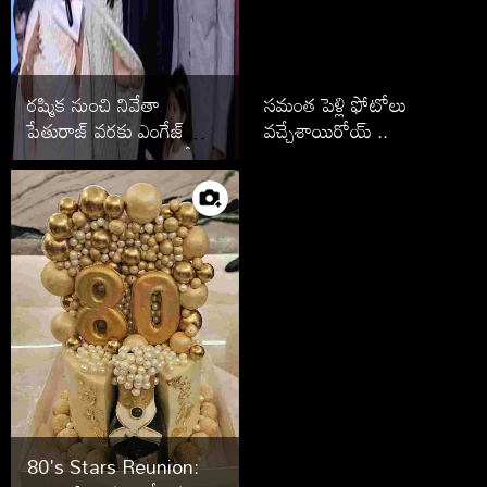
రష్మిక నుంచి నివేతా
సమంత పెళ్లి ఫోటోలు
పేతురాజ్ వరకు ఎంగేజ్
వచ్చేశాయిరోయ్ ..
మెంట్ తరువాత పెళ్లి ఆపేసిన
స్టార్స్ వీరే
80's Stars Reunion: