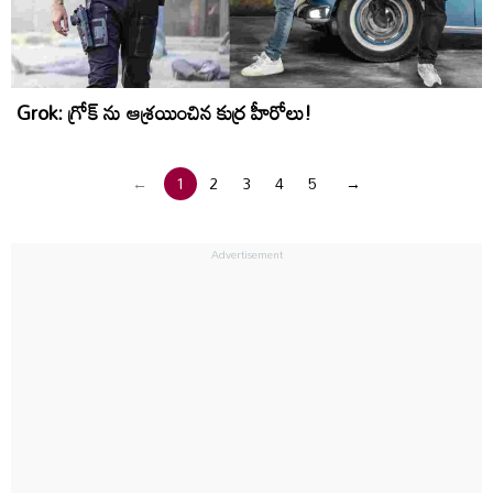
Grok: గ్రోక్ ను ఆశ్రయించిన కుర్ర హీరోలు!
←
1
2
3
4
5
→