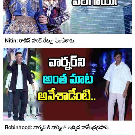
Nitin: రాబిన్ హుడ్ రేట్లూ పెంచేశారు
Robinhood: వార్నర్ కి వార్నింగ్ ఇచ్చిన రాజేంద్రప్రసాద్