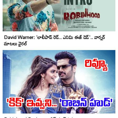
David Warner: 'లాలీపాప్ రెడ్.. ఎనిమి ఈజ్ డెడ్'.. వార్నర్‌
మాటలు వైరల్