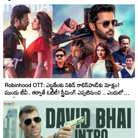
Robinhood OTT: ఎట్ట‌కేల‌కు నితిన్ రాబిన్‌హుడ్‌కు మోక్షం!
ముందు టీవీ.. త‌ర్వాతే ఓటీటీ! స్ట్రీమింగ్‌ ఎప్ప‌టినుంచి .. ఎందులో
అంటే?