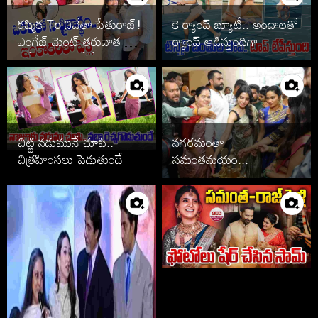
రష్మిక To నివేతా పేతురాజ్!
కె ర్యాంప్ బ్యూటీ.. అందాలతో
ఎంగేజ్ మెంట్ తరువాత పెళ్లి
ర్యాంప్ ఆడిస్తుందిగా
ఆపేసిన స్టార్స్ వీరే
చిట్టి నడుమునే చూపి..
నగరమంతా
చిత్రహింసలు పెడుతుందే
సమంతమయం...