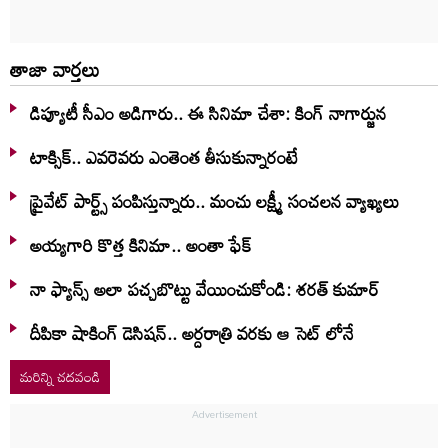
తాజా వార్తలు
డిప్యూటీ సీఎం అడిగారు.. ఈ సినిమా చేశా: కింగ్ నాగార్జున
టాక్సిక్.. ఎవరెవరు ఎంతెంత తీసుకున్నారంటే
ప్రైవేట్ పార్ట్స్ పంపిస్తున్నారు.. మంచు లక్ష్మీ సంచలన వ్యాఖ్యలు
అయ్యగారి కొత్త కినిమా.. అంతా ఫేక్
నా ఫ్యాన్స్ అలా పచ్చబొట్టు వేయించుకోండి: శరత్ కుమార్
దీపికా షాకింగ్ డెసిషన్.. అర్దరాత్రి వరకు ఆ సెట్ లోనే
మరిన్ని చదవండి