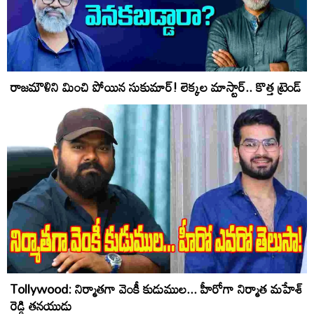
రాజమౌళిని మించి పోయిన సుకుమార్‌! లెక్క‌ల మాస్టార్.. కొత్త ట్రెండ్‌
Tollywood: నిర్మాతగా వెంకీ కుడుముల... హీరోగా నిర్మాత మహేశ్
రెడ్డి తనయుడు