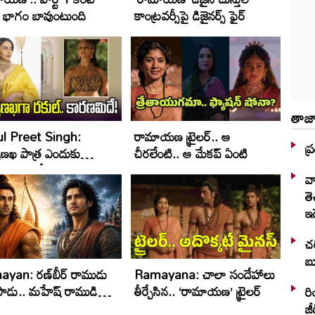
ో భాగం బావుంటుంది
కాంట్రవర్సీపై డిజైనర్స్ ఫైర్
తాజా
l Preet Singh:
రామాయణ ట్రైలర్.. ఆ
ప్
పణఖ పాత్ర ఎందుకు
చీరలేంటి.. ఆ మేకప్ ఏంటి
కున్నానంటే..
వ
తె
ఇ
చర
బ్
yan: రణ్‌బీర్ రాముడు
Ramayana: చాలా సందేహాలు
ేసాడు.. మహేష్ రాముడి
తీర్చేసిన.. ‘రామాయణ’ ట్రైలర్‌
రియల
ఎప్పుడు
జీ