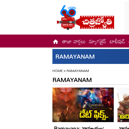
తాజా వార్తలు
మ్యాగజైన్
టాలీవుడ్
RAMAYANAM
HOME
»
RAMAYANAM
RAMAYANAM
Ramayana: ‘రామాయణ’
‘రామా