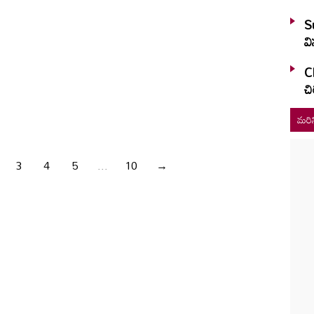
S
వి
Ch
చి
మరిన
3
4
5
...
10
→