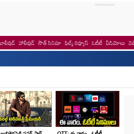
బాలీవుడ్
హాలీవుడ్
సౌత్ సినిమా
ఫిల్మ్ రివ్యూస్
ఓటీటీ
వీడియోలు
వెబ
ుల్లితెరపైకి పవర్ స్టార్
OTT: ఈ వారం.. ఓటీటీ