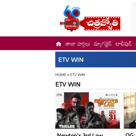
తాజా వార్తలు
మ్యాగజైన్
టాలీవుడ్
ETV WIN
HOME
»
ETV WIN
ETV WIN
Newton's 3rd Law
OG: బ