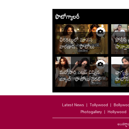
ఫొటోగ్యాలరీ
చీరకట్టులో మానస
పోలీస్ 
వారణాసి.. ఫొటోలు
పొన్నా
వైరల్
చూడాల్స
మరోసారి బటన్ విప్పిన
భాగ్యశ్రీ
బ్యూటీ.. ఫొటోలు వైరల్
ఫొటోస్
Latest News
Tollywood
Bollywo
Photogallery
Hollywood
అంతర్జా