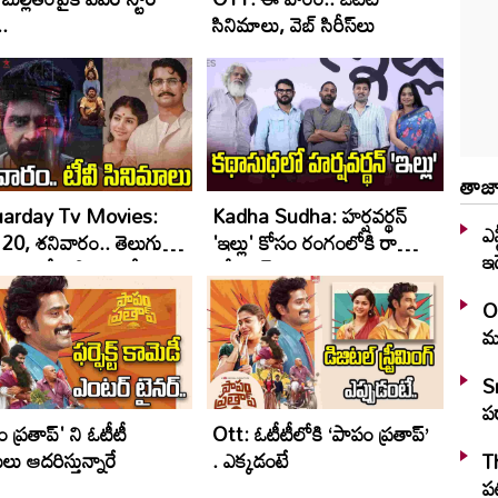
..
సినిమాలు, వెబ్ సిరీస్‌లు
తాజా
uarday Tv Movies:
Kadha Sudha: హర్షవర్థన్‌
ఎన
20, శ‌నివారం.. తెలుగు
'ఇల్లు' కోసం రంగంలోకి రాహుల్
ఇ
ాన‌ళ్ల‌లో ప్ర‌సార‌మ‌య్యే
రవీంద్రన్
మాలు
O
మ
S
ప
 ప్రతాప్' ని ఓటీటీ
Ott: ఓటీటీలోకి ‘పాపం ప్రతాప్‌’
షకులు ఆదరిస్తున్నారే
. ఎక్కడంటే
T
పట