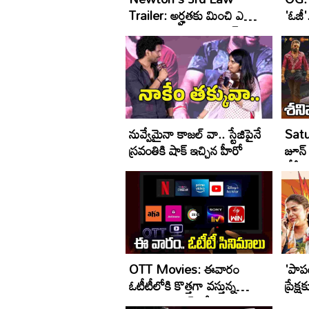
Trailer: అర్హతకు మించి ఎక్కువ
'ఓజీ'
ఆశించకూడదు.. సుమంత్
అదరగొట్టేశాడు
నువ్వేమైనా కాజల్ వా.. స్టేజిపైనే
Sat
స్రవంతికి షాక్ ఇచ్చిన హీరో
జూన్ 
టీవీ ఛ
సిని
OTT Movies: ఈవారం
'పాపం
ఓటీటీలోకి కొత్త‌గా వ‌స్తున్న‌
ప్రేక్
సినిమాలు, వెబ్ సిరీస్‌ల జాబితా