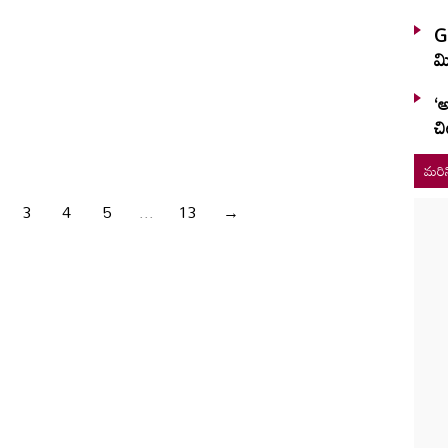
G
మి
‘అ
చి
మరిన
3
4
5
...
13
→