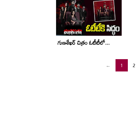
గుణశేఖర్‌ చిత్రం ఓటీటీలో...
←
1
2