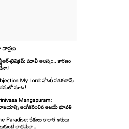
 వార్తలు
్టీఆర్-త్రివిక్రమ్ మూవీ ఆలస్యం.. కారణం
దేనా!
bjection My Lord: నోటరీ పరశురామ్‌
నసులో మాట!
rinivasa Mangapuram:
రాజయాన్ని అంగీకరించిన అజయ్ భూపతి
he Paradise: చేతులు కాలాక ఆకులు
్టుకుంటే లాభమేలా..