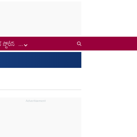
్ స్టోరీస్
...