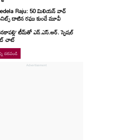
edela Raju: 50 మిలియన్‌ వాచ్‌
నిట్స్‌ దాటిన రఘు కుంచే మూవీ
నకాపల్లి’ టీమ్‌తో ఎన్.ఎస్.ఆర్. స్పెషల్
ట్ చాట్
్ని చదవండి