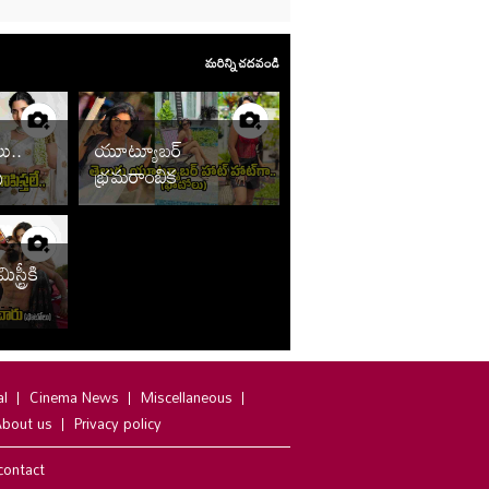
మరిన్ని చదవండి
లు..
యూట్యూబర్
పు ఏంటి
భ్రమరాంబిక
మొదలెట్టిందిగా.. ఇంత
హాట్‌గానా
ట్రీకి
ా..
al
Cinema News
Miscellaneous
bout us
Privacy policy
contact