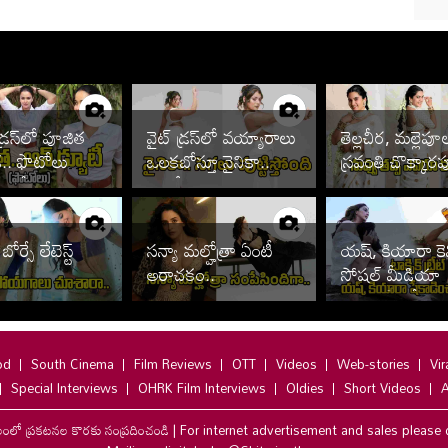
డ్రస్‌లో పూజిత
వైట్ డ్రస్‌లో వయ్యారాలు
తెల్లచీర, మల్లెపూ
డ.. ఫొటోలు
ఒలకబోస్తూ నైనికా..
స్రవంతి చొక్కార
ిందే
ఫొటోలు వైరల్
కథ?
 బోర్సే లేటెస్ట్
సన్యా మల్హోత్రా ఏంటీ
యష్, కియారా కెమిస్
అరాచకం..
సోషల్ మీడియా
తగలడిపోతోందిగ
od
South Cinema
Film Reviews
OTT
Videos
Web-stories
Vir
Special Interviews
OHRK Film Interviews
Oldies
Short Videos
A
లంలో ప్రకటనల కొరకు సంప్రదించండి
|
For internet advertisement and sales please 