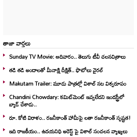
తాజా వార్తలు
Sunday TV Movie: ఆదివారం.. తెలుగు టీవీ చ‌ల‌న‌చిత్రాలు
తడి తడి అందాలతో మీనాక్షి దీక్షిత్‌.. ఫొటోలు వైరల్
Makutam Trailer: మూడు పాత్రల్లో విశాల్ నట విశ్వరూపం
Chandini Chowdary: కమిట్‌మెంట్ ఇవ్వలేదని ఇండస్ట్రీలో
బ్యాడ్ చేశాడు..
రూ. కోటి విరాళం.. రజనీకాంత్ హామీపై లతా రజనీకాంత్ స్పష్టత!
ఇది రాజకీయం.. ఉదయనిధి అరెస్ట్ పై విశాల్ సంచలన వ్యాఖ్యలు