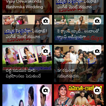
Vijay Devarakonda
రష్మిక To నివేతా పేతురాజ్!
Rashmika Wedding
ఎంగేజ్ మెంట్ తరువాత పెళ్లి
Photos
ఆపేసిన స్టార్స్ వీరే
రష్మిక To నివేతా పేతురాజ్!
కె ర్యాంప్ బ్యూటీ.. అందాలతో
ఎంగేజ్ మెంట్ తరువాత పెళ్లి
ర్యాంప్ ఆడిస్తుందిగా
ఆపేసిన స్టార్స్ వీరే
చిట్టి నడుమునే చూపి..
నగరమంతా
చిత్రహింసలు పెడుతుందే
సమంతమయం...