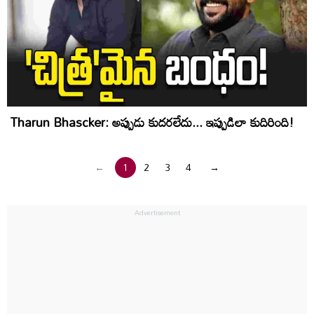
Tharun Bhascker: అప్పుడు కుదరలేదు... ఇప్పుడిలా కుదిరింది!
←
1
2
3
4
→