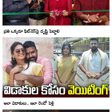
ప్ర‌తి ఒక్క‌రూ ఫిట్‌నెస్‌పై దృష్టి పెట్టాలి
అలా విడాకులు.. ఇలా రెండో పెళ్లి