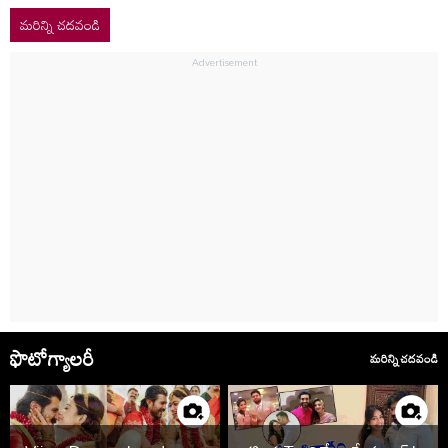
మరిన్ని చదవండి
ఫొటోగ్యాలరీ
మరిన్ని చదవండి