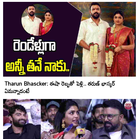
Tharun Bhascker: ఈషా రెబ్బతో పెళ్లి.. తరుణ్ భాస్కర్
ఏమన్నాడంటే