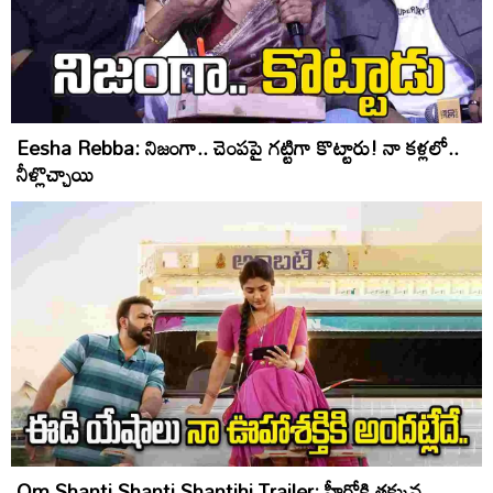
Eesha Rebba: నిజంగా.. చెంపపై గట్టిగా కొట్టారు! నా కళ్లలో..
నీళ్లొచ్చాయి
Om Shanti Shanti Shantihi Trailer: హీరోకి తక్కువ..