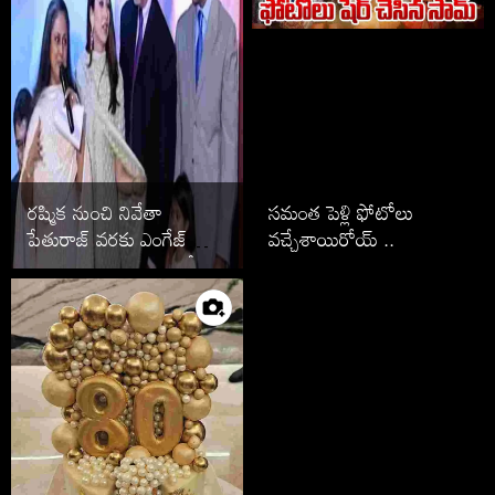
రష్మిక నుంచి నివేతా
సమంత పెళ్లి ఫోటోలు
పేతురాజ్ వరకు ఎంగేజ్
వచ్చేశాయిరోయ్ ..
మెంట్ తరువాత పెళ్లి ఆపేసిన
స్టార్స్ వీరే