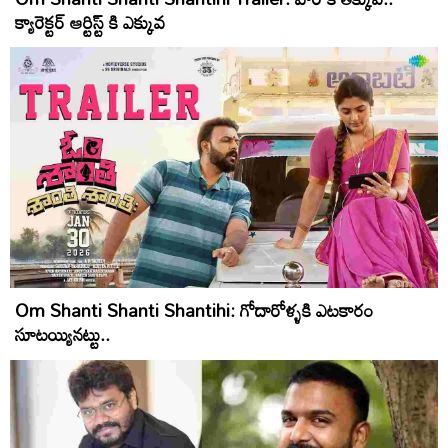
క్యారెక్టర్ ఆర్టిస్ట్ కి ఎక్కువ
Om Shanti Shanti Shantihi: గోదారోళ్ళకి ఎటకారం
సూటయ్యినట్టు..