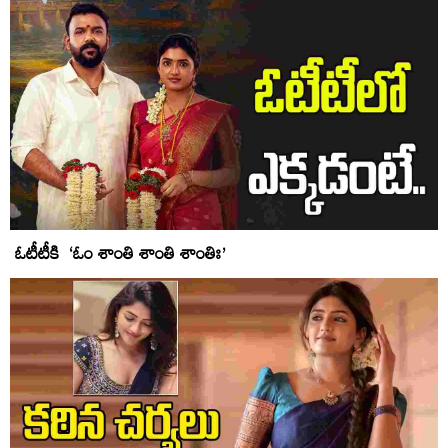
ఓటీటీకి ‘ఓం శాంతి శాంతి శాంతిః’