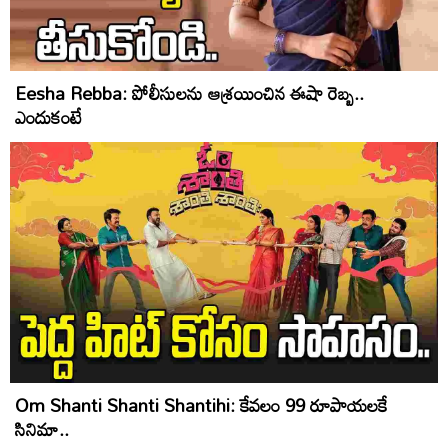
Eesha Rebba: పోలీసులను ఆశ్రయించిన ఈషా రెబ్బ..
ఎందుకంటే
Om Shanti Shanti Shantihi: కేవలం 99 రూపాయలకే
సినిమా..