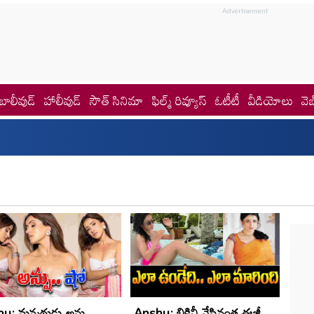
బాలీవుడ్
హాలీవుడ్
సౌత్ సినిమా
ఫిల్మ్ రివ్యూస్
ఓటీటీ
వీడియోలు
వెబ
: మ‌న్మ‌థుడు అన్షు..
Anshu: బికినీ వేసినంత ఈజీ