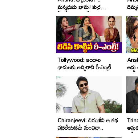
మ‌న్మ‌ధుడు భామ‌! కుర్ర
దిమ్మ‌త
హీరోయిన్లు జంకేలా ఉన్నారుగా
Tollywood: అందాల
Ansh
భామలకు అచ్చిరాని రీ-ఎంట్రీ
అన్ష
Chiranjeevi: చిరంజీవి ఆ కథ
Trin
వదిలేయడమే మంచిదా..
అనుకో
తప్పే.