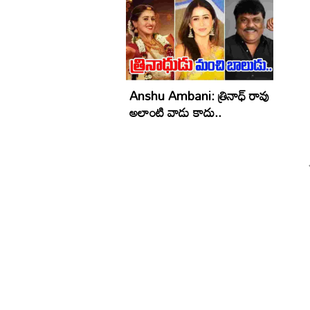
Anshu Ambani: త్రినాధ్ రావు
అలాంటి వాడు కాదు..