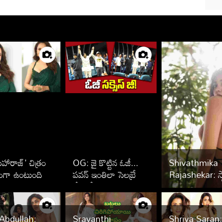
హారాజ్' చిత్రం
OG: జై కొట్టిన ఓజీ...
Shivathmika
ంగా ఉంటుంది :
పవన్ ఇంతిలా సెలబ్రేట్
Rajashekar: స్ట
ిక ప్రగ్యా
చేసుకోవడం ఇంతకు
వారసురాలు.. అ
ముందు చూశారా
ఆరబోతతో
అదరగొడుతుందే
 Abdullah:
Sravanthi
Shriya Saran