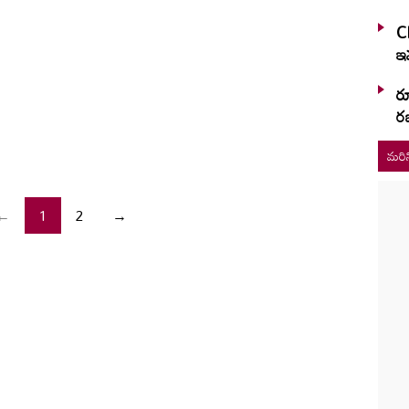
C
ఇవ
ర
రజ
మరిన
←
1
2
→