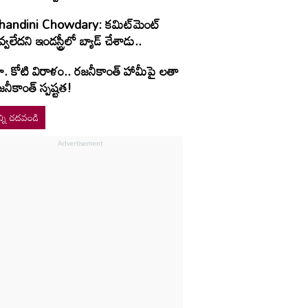
handini Chowdary: కమిట్‌మెంట్
్వలేదని ఇండస్ట్రీలో బ్యాడ్ చేశాడు..
ూ. కోటి విరాళం.. రజనీకాంత్ హామీపై లతా
నీకాంత్ స్పష్టత!
్ని చదవండి