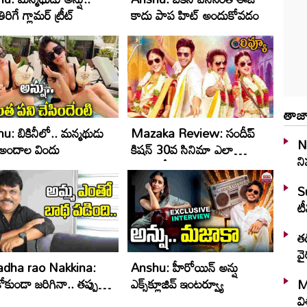
ిరిగే గ్లామ‌ర్ ట్రీట్‌
కాదు పాప హిట్ అందుకోవడం
తాజా
u: బికినీలో.. మన్మథుడు
Mazaka Review: సందీప్‌
N
ు అందాల విందు
కిషన్‌ 30వ సినిమా ఎలా
ని
ఉందంటే..
S
టీ
తడ
వై
adha rao Nakkina:
Anshu: హీరోయిన్ అన్షు
కుండా జరిగినా.. తప్పు
ఎక్స్‌క్లూజివ్ ఇంటర్వ్యూ
M
.
వ