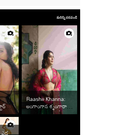
మరిన్ని చదవండి
Raashii Khanna:
ార్
అంగాంగాన శృంగారాన్ని
ందాల
సింగారించినట్టుందే
: ఎద