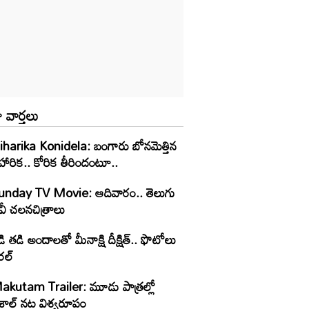
 వార్తలు
iharika Konidela: బంగారు బోనమెత్తిన
హారిక.. కోరిక తీరిందంటూ..
unday TV Movie: ఆదివారం.. తెలుగు
వీ చ‌ల‌న‌చిత్రాలు
ి తడి అందాలతో మీనాక్షి దీక్షిత్‌.. ఫొటోలు
రల్
akutam Trailer: మూడు పాత్రల్లో
ిశాల్ నట విశ్వరూపం