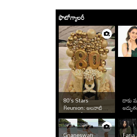
ఫొటోగ్యాలరీ
80's Stars
డాకు మ
Reunion: అలనాటి
అద్భుత
తారల ఆత్మీయ
కథానాయ
సమ్మేళనం
జైస్వాల్
Gnaneswari
Faria