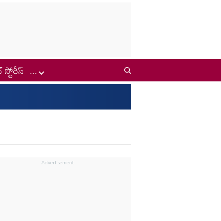
్ స్టోరీస్
...