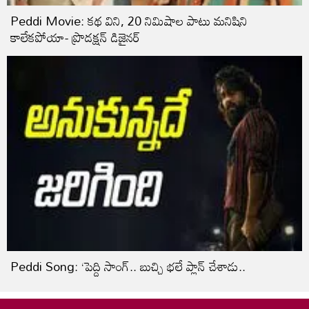
Peddi Movie: కథ విని, 20 నిమిషాల పాటు మనిషిని
కాలేకపోయా- ప్రొడక్షన్ డిజైనర్
Peddi Song: ‘పెద్ది సాంగ్‌.. బుచ్చి భలే ప్లాన్‌ చేశాడు..