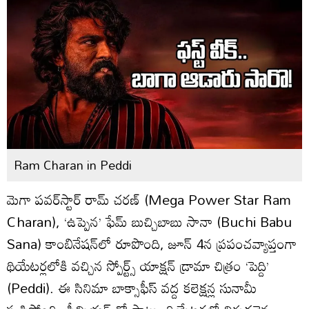
Ram Charan in Peddi
మెగా పవర్‌స్టార్ రామ్ చరణ్ (Mega Power Star Ram
Charan), ‘ఉప్పెన’ ఫేమ్ బుచ్చిబాబు సానా (Buchi Babu
Sana) కాంబినేషన్‌లో రూపొంది, జూన్ 4న ప్రపంచవ్యాప్తంగా
థియేటర్లలోకి వచ్చిన స్పోర్ట్స్ యాక్షన్ డ్రామా చిత్రం ‘పెద్ది’
(Peddi). ఈ సినిమా బాక్సాఫీస్ వద్ద కలెక్షన్ల సునామీ