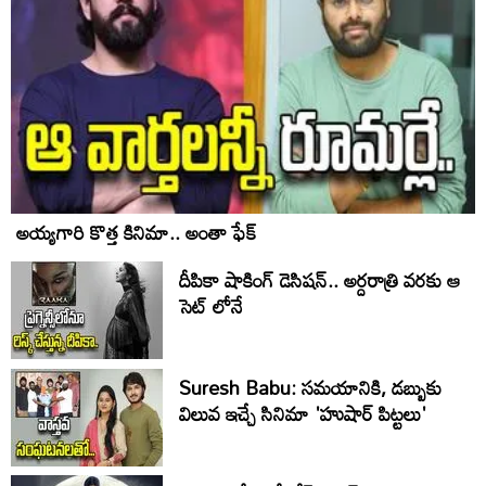
అయ్యగారి కొత్త కినిమా.. అంతా ఫేక్
దీపికా షాకింగ్ డెసిషన్.. అర్దరాత్రి వరకు ఆ
సెట్ లోనే
Suresh Babu: సమయానికి, డబ్బుకు
విలువ ఇచ్చే సినిమా 'హుషార్‌ పిట్టలు'