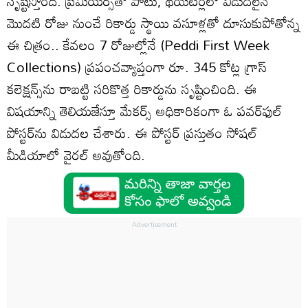
సృష్టిస్తోంది. ప్రీమియర్స్‌తో పాటు, థియేటర్లలో విడుదలైన
మొదటి రోజు నుంచే రికార్డు స్థాయి వసూళ్లతో దూసుకుపోతోన్న
ఈ చిత్రం.. కేవలం 7 రోజుల్లోనే (Peddi First Week
Collections) ప్రపంచవ్యాప్తంగా రూ. 345 కోట్ల గ్రాస్
కలెక్షన్స్‌ను రాబట్టి సరికొత్త రికార్డును సృష్టించింది. ఈ
విషయాన్ని తెలియజేస్తూ మేకర్స్ అధికారికంగా ఓ పవర్‌ఫుల్
పోస్టర్‌ను విడుదల చేశారు. ఈ పోస్టర్ ప్రస్తుతం సోషల్
మీడియాలో వైరల్ అవుతోంది.