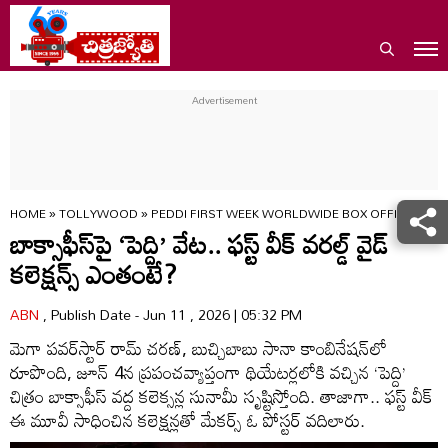
HOME
»
TOLLYWOOD
»
PEDDI FIRST WEEK WORLDWIDE BOX OFFICE COLL
బాక్సాఫీస్‌పై ‘పెద్ది’ వేట.. ఫస్ట్ వీక్ వరల్డ్ వైడ్
కలెక్షన్స్ ఎంతంటే?
ABN
, Publish Date - Jun 11 , 2026 | 05:32 PM
మెగా పవర్‌స్టార్ రామ్ చరణ్, బుచ్చిబాబు సానా కాంబినేషన్‌లో
రూపొంది, జూన్ 4న ప్రపంచవ్యాప్తంగా థియేటర్లలోకి వచ్చిన ‘పెద్ది’
చిత్రం బాక్సాఫీస్ వద్ద కలెక్సన్ల సునామీ సృష్టిస్తోంది. తాజాగా.. ఫస్ట్ వీక్
ఈ మూవీ సాధించిన కలెక్షన్లతో మేకర్స్ ఓ పోస్టర్ వదిలారు.