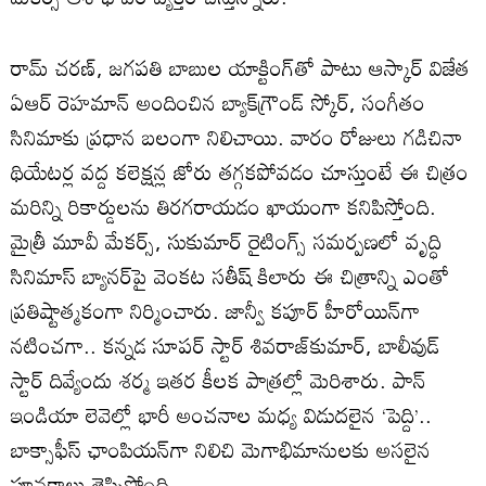
రామ్ చరణ్, జగపతి బాబుల యాక్టింగ్‌తో పాటు ఆస్కార్ విజేత
ఏఆర్ రెహమాన్ అందించిన బ్యాక్‌గ్రౌండ్ స్కోర్, సంగీతం
సినిమాకు ప్రధాన బలంగా నిలిచాయి. వారం రోజులు గడిచినా
థియేటర్ల వద్ద కలెక్షన్ల జోరు తగ్గకపోవడం చూస్తుంటే ఈ చిత్రం
మరిన్ని రికార్డులను తిరగరాయడం ఖాయంగా కనిపిస్తోంది.
మైత్రీ మూవీ మేకర్స్, సుకుమార్ రైటింగ్స్ సమర్పణలో వృద్ధి
సినిమాస్ బ్యానర్‌పై వెంకట సతీష్ కిలారు ఈ చిత్రాన్ని ఎంతో
ప్రతిష్టాత్మకంగా నిర్మించారు. జాన్వీ కపూర్ హీరోయిన్‌గా
నటించగా.. కన్నడ సూపర్ స్టార్ శివరాజ్‌కుమార్, బాలీవుడ్
స్టార్ దివ్యేందు శర్మ ఇతర కీలక పాత్రల్లో మెరిశారు. పాన్
ఇండియా లెవెల్లో భారీ అంచనాల మధ్య విడుదలైన ‘పెద్ది’..
బాక్సాఫీస్ ఛాంపియన్‌గా నిలిచి మెగాభిమానులకు అసలైన
పూనకాలు తెప్పిస్తోంది.