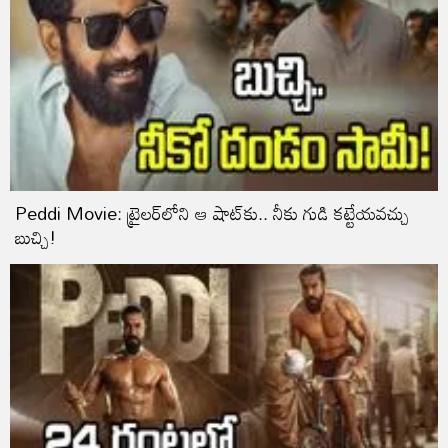
Peddi Movie: ట్రైలర్‌లోని ఆ షాట్‌కు.. నీకు గుడి కట్టేయవచ్చు
బుచ్చి!