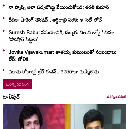
నా ఫ్యాన్స్ అలా పచ్చబొట్టు వేయించుకోండి: శరత్ కుమార్
దీపికా షాకింగ్ డెసిషన్.. అర్దరాత్రి వరకు ఆ సెట్ లోనే
Suresh Babu: సమయానికి, డబ్బుకు విలువ ఇచ్చే సినిమా
'హుషార్‌ పిట్టలు'
Jovika Vijayakumar: తాతయ్య కుటుంబంతో సంబంధాలు
లేవ్: జోవిక
మూడు రోజుల్లో బ్రేక్ ఈవెన్.. కనకరాజు కుమ్మేశాడు
మరిన్ని చదవండి
టాలీవుడ్
మరిన్ని చదవండి