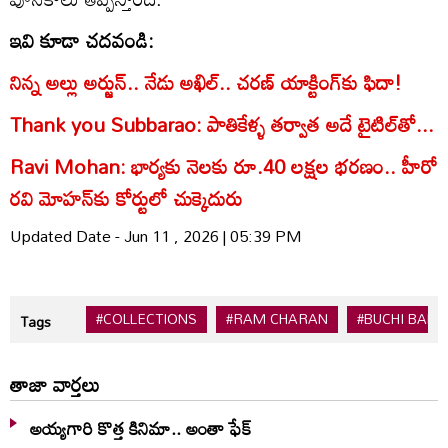
ఇవి కూడా చదవండి:
నిన్న అల్లు అర్జున్.. నేడు అఖిల్.. చరణ్ యాక్టింగ్‌కు ఫిదా!
Thank you Subbarao: పాతికేళ్ళ తర్వాత అదే టైటిల్‌తో...
Ravi Mohan: భార్య‌కు నెల‌కు రూ.40 ల‌క్ష‌ల భ‌ర‌ణం.. హీరో
ర‌వి మోహ‌న్‌కు కోర్టులో చుక్కెదురు
Updated Date - Jun 11 , 2026 | 05:39 PM
#COLLECTIONS
#RAM CHARAN
#BUCHI BABU
Tags
తాజా వార్తలు
అయ్యగారి కొత్త కినిమా.. అంతా ఫేక్