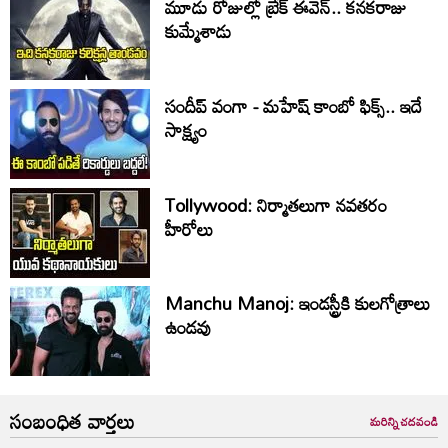
మూడు రోజుల్లో బ్రేక్ ఈవెన్.. కనకరాజు
కుమ్మేశాడు
సందీప్ వంగా - మహేష్ కాంబో ఫిక్స్.. ఇదే
సాక్ష్యం
Tollywood: నిర్మాతలుగా నవతరం
హీరోలు
Manchu Manoj: ఇండస్ట్రీకి కులగోత్రాలు
ఉండవు
సంబంధిత వార్తలు
మరిన్ని చదవండి