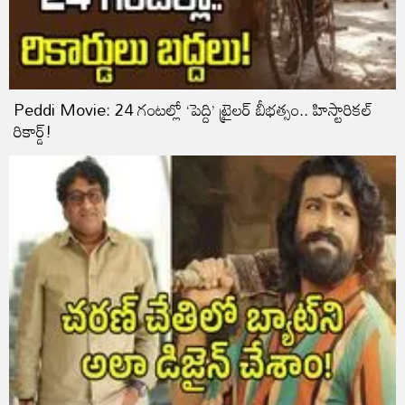
Peddi Movie: 24 గంటల్లో ‘పెద్ది’ ట్రైలర్ బీభత్సం.. హిస్టారికల్
రికార్డ్!