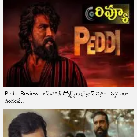
Peddi Review: రామ్‌చరణ్‌ స్పోర్ట్స్‌ బ్యాక్‌డ్రాప్‌ చిత్రం 'పెద్ది’ ఎలా
ఉందంటే..