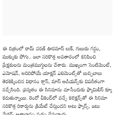
ఈ చిత్రంలో రామ్ చరణ్ ఊరమాస్ లుక్, గుబురు గడ్డం,
ముక్కుకు పోగు‌.. ఇలా సరికొత్త అవతారంలో కనిపించి
ప్రేక్షకులను మంత్రముగ్ధులను చేశారు. ముఖ్యంగా సెంటిమెంట్,
ఎమోషన్, అదిరిపోయే యాక్షన్ ఎలిమెంట్స్‌తో బుచ్చిబాబు
తెరకెక్కించిన విధానం క్లాస్, మాస్ ఆడియన్స్‌కు విపరీతంగా
నచ్చేసింది. ప్రస్తుతం ఈ సినిమాను చూసేందుకు ఫ్యామిలీస్ క్యూ
కడుతున్నాయి. రెండో వీకెండ్‌లో వచ్చే కలెక్షన్స్‌తో ఈ సినిమా
సరికొత్త రికార్డును క్రియేట్ చేస్తుందని అటు ఫ్యాన్స్, ఇటు
మేకర్స్ ఆశాభావం వ్యక్తం చేస్తున్నారు.