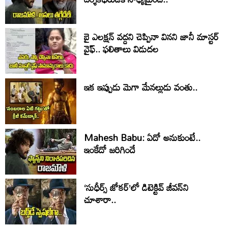
బై ఎలక్షన్ వద్దని చెప్పినా వినని జానీ మాస్టర్
వైఫ్.. ఫలితాలు విడుదల
ఇక ఇప్పుడు మెగా మేనల్లుడు వంతు..
Mahesh Babu: ఏదో అనుకుంటే..
ఇంకేదో జరిగిందే
‘సుధీర్స్ జోకర్’లో డిటెక్టివ్ జీవన్‌ని
చూశారా..