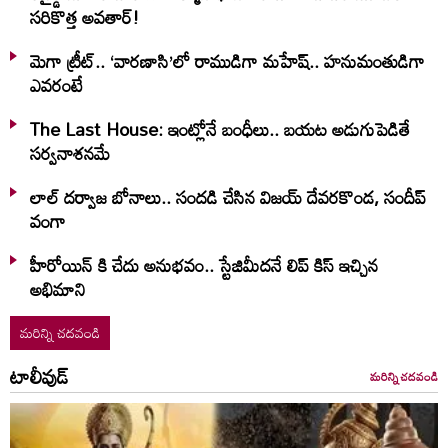
సరికొత్త అవతార్!
మెగా ట్రీట్.. ‘వారణాసి’లో రాముడిగా మహేష్.. హనుమంతుడిగా
ఎవరంటే
The Last House: ఇంట్లోనే బంధీలు.. బయట అడుగుపెడితే
సర్వనాశనమే
లాల్ ద‌ర్వాజ‌ బోనాలు.. సంద‌డి చేసిన విజ‌య్ దేవ‌ర‌కొండ‌, సందీప్
వంగా
హీరోయిన్ కి చేదు అనుభవం.. స్టేజిమీదనే లిప్ కిస్ ఇచ్చిన
అభిమాని
మరిన్ని చదవండి
టాలీవుడ్
మరిన్ని చదవండి