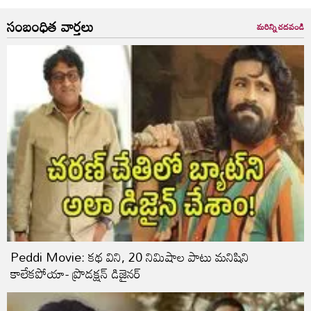
సంబంధిత వార్తలు
మరిన్ని చదవండి
Peddi Movie: కథ విని, 20 నిమిషాల పాటు మనిషిని
కాలేకపోయా- ప్రొడక్షన్ డిజైనర్