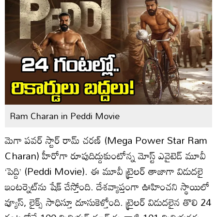
Ram Charan in Peddi Movie
మెగా పవర్ స్టార్ రామ్ చరణ్ (Mega Power Star Ram
Charan) హీరోగా రూపుదిద్దుకుంటోన్న మోస్ట్ ఎవైటెడ్ మూవీ
‘పెద్ది’ (Peddi Movie). ఈ మూవీ ట్రైలర్ తాజాగా విడుదలై
ఇంటర్నెట్‌ను షేక్ చేస్తోంది. దేశవ్యాప్తంగా ఊహించని స్థాయిలో
వ్యూస్, లైక్స్ సాధిస్తూ దూసుకెళ్తోంది. ట్రైలర్ విడుదలైన తొలి 24