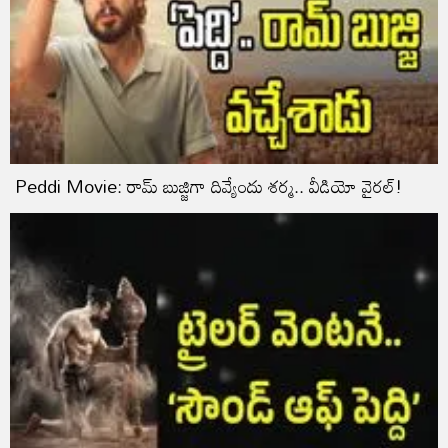
Peddi Movie: రామ్ బుజ్జిగా దివ్యేందు శర్మ.. వీడియో వైరల్!