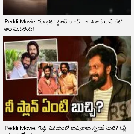
Peddi Movie: ముంబైలో ట్రైలర్ లాంచ్.. ఆ వెంటనే భోపాల్‌లో..
ఆట మొదలైంది!
Peddi Movie: ‘పెద్ది’ విషయంలో బుచ్చిబాబు స్ట్రాటజీ ఏంటి? ఓన్లీ