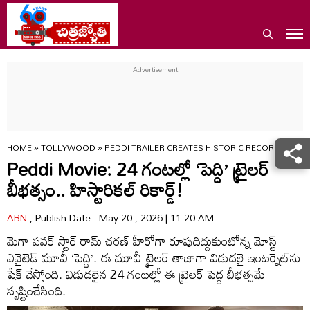
HOME
»
TOLLYWOOD
»
PEDDI TRAILER CREATES HISTORIC RECORD WITH 1
Peddi Movie: 24 గంటల్లో ‘పెద్ది’ ట్రైలర్
బీభత్సం.. హిస్టారికల్ రికార్డ్!
ABN
, Publish Date - May 20 , 2026 | 11:20 AM
మెగా పవర్ స్టార్ రామ్ చరణ్ హీరోగా రూపుదిద్దుకుంటోన్న మోస్ట్
ఎవైటెడ్ మూవీ ‘పెద్ది’. ఈ మూవీ ట్రైలర్ తాజాగా విడుదలై ఇంటర్నెట్‌ను
షేక్ చేస్తోంది. విడుదలైన 24 గంటల్లో ఈ ట్రైలర్ పెద్ద బీభత్సమే
సృష్టించేసింది.