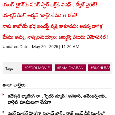
యంగ్ టైగర్‌కు పవర్ స్టార్ బర్త్‌డే విషెస్.. ట్వీట్ వైరల్!
యాక్షన్‌ కింగ్‌ అర్జున్‌ ‘బ్లాస్ట్‌’ చేసేది ఆ రోజే!
నాకు కాబోయే భర్త ఇండస్ట్రీ వ్యక్తి కాకూడదు: అనన్య నాగళ్ల
మేము అమ్మ, నాన్నలమయ్యాం: జబర్దస్త్ నటుడు ఎమోషనల్!
Updated Date - May 20 , 2026 | 11:20 AM
#PEDDI MOVIE
#RAM CHARAN
#BUCHI BABU
Tags
తాజా వార్తలు
ఇదెక్క‌డి బ్యాటింగ్ రా.. స్పైడ‌ర్ మ్యాన్‌! అవ‌తార్‌, అవెంజ‌ర్స్‌ల‌కు..
టార్గెట్ మాములుగా లేదుగా
రిటైర్డ్ సూపర్ హీరోగా సల్మాన్ ఖాన్.. రాజ్ అండ్ డీకే మూవీలో