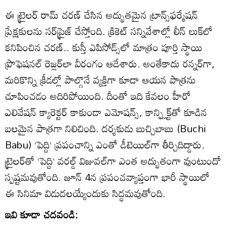
ఈ ట్రైలర్ రామ్ చరణ్ చేసిన అద్భుతమైన ట్రాన్స్‌ఫర్మేషన్
ప్రేక్షకులను సర్‌ప్రైజ్ చేస్తోంది. క్రికెట్ సన్నివేశాల్లో లీన్ లుక్‌లో
కనిపించిన చరణ్.. కుస్తీ ఎపిసోడ్స్‌లో మాత్రం పూర్తి స్థాయి
ప్రొఫెషనల్ రెజ్లర్‌లా వీరంగం ఆడేశారు. అంతేకాదు రన్నర్‌గా,
మరికొన్ని క్రీడల్లో పాల్గొనే వ్యక్తిగా కూడా ఆయన పాత్రను
చూపించడం అదిరిపోయింది. దీంతో ఇది కేవలం హీరో
ఎలివేషన్ క్యారెక్టర్ కాకుండా ఎమోషన్స్, కాన్ఫ్లిక్ట్‌తో కూడిన
బలమైన పాత్రగా నిలిచింది. దర్శకుడు బుచ్చిబాబు (Buchi
Babu) ‘పెద్ది’ ప్రపంచాన్ని ఎంతో డీటెయిల్‌గా తీర్చిదిద్దారు.
ట్రైలర్‌తో ‘పెద్ది’ వరల్డ్ విజువల్‌గా ఎంత అద్భుతంగా వుంటుందో
స్పష్టమవుతోంది. జూన్ 4న ప్రపంచవ్యాప్తంగా భారీ స్థాయిలో
ఈ సినిమా విడుదలయ్యేందుకు సిద్ధమవుతోంది.
ఇవి కూడా చదవండి: