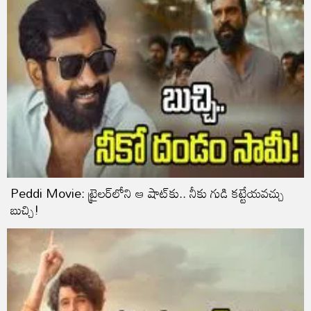
Peddi Movie: ట్రైలర్‌లోని ఆ షాట్‌కు.. నీకు గుడి కట్టేయవచ్చు
బుచ్చి!