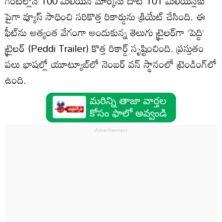
గంటల్లోనే 100 మిలియన్ మార్క్‌ను దాటి 101 మిలియన్లకు
పైగా వ్యూస్ సాధించి సరికొత్త రికార్డును క్రియేట్ చేసింది. ఈ
ఫీట్‌ను అత్యంత వేగంగా అందుకున్న తెలుగు ట్రైలర్‌గా ‘పెద్ది’
ట్రైలర్ (Peddi Trailer) కొత్త రికార్డ్ సృష్టించింది. ప్రస్తుతం
పలు భాషల్లో యూట్యూబ్‌లో నెంబర్ వన్ స్థానంలో ట్రెండింగ్‌లో
ఉంది.