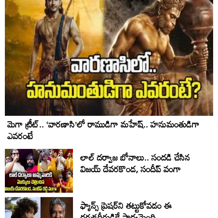
మెగా ట్రీట్.. ‘వారణాసి’లో రాముడిగా మహేష్.. హనుమంతుడిగా
ఎవరంటే
లాల్ ద‌ర్వాజ‌ బోనాలు.. సంద‌డి చేసిన
విజ‌య్ దేవ‌ర‌కొండ‌, సందీప్ వంగా
ఫ్యాన్స్‌ ప్రెషర్‌ని తట్టుకోవడం ఈ
దర్శకధీరుడికే సాధ్యమైంది..