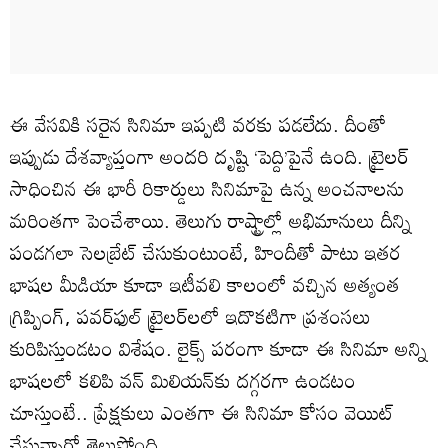
ఈ వేసవికి సరైన సినిమా ఇప్పటి వరకు పడలేదు. దీంతో
ఇప్పుడు దేశవ్యాప్తంగా అందరి దృష్టి ‘పెద్ది’పైనే ఉంది. ట్రైలర్
సాధించిన ఈ భారీ రికార్డులు సినిమాపై ఉన్న అంచనాలను
మరింతగా పెంచేశాయి. తెలుగు రాష్ట్రాల్లో అభిమానులు దీన్ని
పండగలా సెలబ్రేట్ చేసుకుంటుంటే, హిందీతో పాటు ఇతర
భాషల మీడియా కూడా ఇటీవలి కాలంలో వచ్చిన అత్యంత
గ్రిప్పింగ్, పవర్‌ఫుల్ ట్రైలర్‌లలో ఇదొకటిగా ప్రశంసలు
కురిపిస్తుండటం విశేషం. లైక్స్ పరంగా కూడా ఈ సినిమా అన్ని
భాషలలో కలిపి వన్ మిలియన్‌కు దగ్గరగా ఉండటం
చూస్తుంటే.. ప్రేక్షకులు ఎంతగా ఈ సినిమా కోసం వెయిట్
చేస్తున్నారో తెలుస్తోంది.