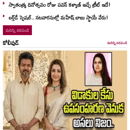
స్వాతంత్య్ర దినోత్సవం రోజు పవన్ కళ్యాణ్ ఇచ్చే ట్రీట్ ఇదే!
బర్త్‌‌డే స్పెషల్.. నటవారసుల్లో మహేష్ బాబు స్థాయే వేరు!
మరిన్ని చదవండి
కోలీవుడ్
మరిన్ని చదవండి