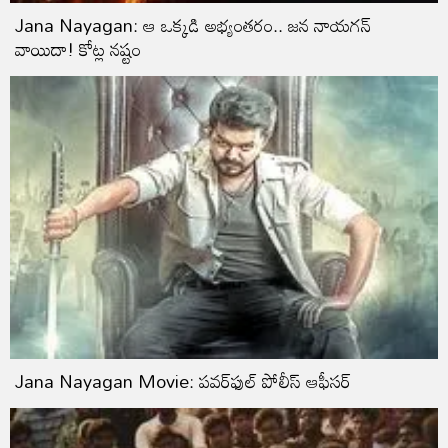
Jana Nayagan: ఆ ఒక్కడి అభ్యంతరం.. జన నాయగన్
వాయిదా! కోట్ల న‌ష్టం
Jana Nayagan Movie: పవర్‌ఫుల్‌ పోలీస్‌ ఆఫీసర్‌