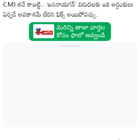
CM) తనే కాబట్టి.. ‘జననాయగన్’ విడుదలకు ఇక అడ్డంకులు
ఏర్పడే అవకాశమే లేదని ఫిక్స్ అయిపోవచ్చు.