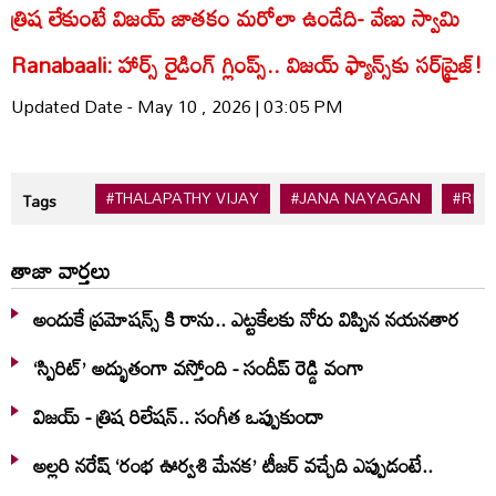
త్రిష లేకుంటే విజయ్ జాతకం మరోలా ఉండేది- వేణు స్వామి
Ranabaali: హార్స్ రైడింగ్ గ్లింప్స్.. విజయ్ ఫ్యాన్స్‌కు సర్‌ప్రైజ్!
Updated Date - May 10 , 2026 | 03:05 PM
#THALAPATHY VIJAY
#JANA NAYAGAN
#REL
Tags
తాజా వార్తలు
అందుకే ప్రమోషన్స్ కి రాను.. ఎట్టకేలకు నోరు విప్పిన నయనతార
‘స్పిరిట్’ అద్భుతంగా వస్తోంది - సందీప్ రెడ్డి వంగా
విజయ్ - త్రిష రిలేషన్.. సంగీత ఒప్పుకుందా
అల్లరి నరేష్ ‘రంభ ఊర్వశి మేనక’ టీజర్ వచ్చేది ఎప్పుడంటే..