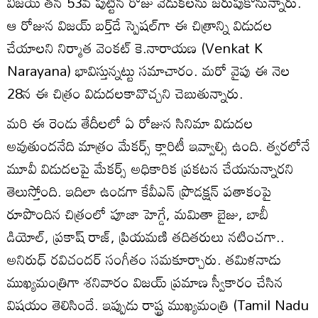
విజయ్‌ తన 53వ పుట్టిన రోజు వేడుకలను జరుపుకోనున్నారు.
ఆ రోజున విజయ్‌ బర్త్‌డే స్పెషల్‌గా ఈ చిత్రాన్ని విడుదల
చేయాలని నిర్మాత వెంకట్‌ కె.నారాయణ (Venkat K
Narayana) భావిస్తున్నట్టు సమాచారం. మరో వైపు ఈ నెల
28న ఈ చిత్రం విడుదలకావొచ్చని చెబుతున్నారు.
మరి ఈ రెండు తేదీలలో ఏ రోజున సినిమా విడుదల
అవుతుందనేది మాత్రం మేకర్స్ క్లారిటీ ఇవ్వాల్సి ఉంది. త్వరలోనే
మూవీ విడుదలపై మేకర్స్‌ అధికారిక ప్రకటన చేయనున్నారని
తెలుస్తోంది. ఇదిలా ఉండగా కేవీఎన్‌ ప్రొడక్షన్‌ పతాకంపై
రూపొందిన చిత్రంలో పూజా హెగ్డే, మమితా బైజు, బాబీ
డియోల్‌, ప్రకాష్‌ రాజ్‌, ప్రియమణి తదితరులు నటించగా..
అనిరుధ్‌ రవిచందర్‌ సంగీతం సమకూర్చారు. తమిళనాడు
ముఖ్యమంత్రిగా శనివారం విజయ్ ప్రమాణ స్వీకారం చేసిన
విషయం తెలిసిందే. ఇప్పుడు రాష్ట్ర ముఖ్యమంత్రి (Tamil Nadu