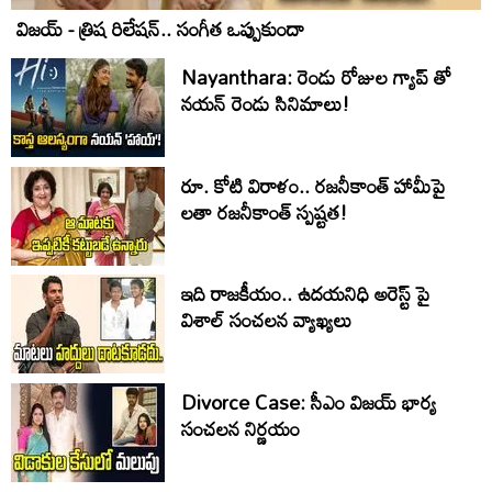
విజయ్ - త్రిష రిలేషన్.. సంగీత ఒప్పుకుందా
Nayanthara: రెండు రోజుల గ్యాప్ తో
నయన్ రెండు సినిమాలు!
రూ. కోటి విరాళం.. రజనీకాంత్ హామీపై
లతా రజనీకాంత్ స్పష్టత!
ఇది రాజకీయం.. ఉదయనిధి అరెస్ట్ పై
విశాల్ సంచలన వ్యాఖ్యలు
Divorce Case: సీఎం విజయ్ భార్య
సంచలన నిర్ణయం