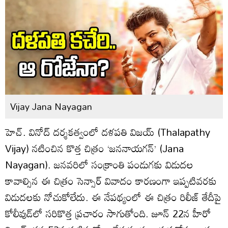
Vijay Jana Nayagan
హెచ్‌. వినోద్‌ దర్శకత్వంలో దళపతి విజయ్‌ (Thalapathy
Vijay) నటించిన కొత్త చిత్రం ‘జననాయగన్‌’ (Jana
Nayagan). జనవరిలో సంక్రాంతి పండుగకు విడుదల
కావాల్సిన ఈ చిత్రం సెన్సార్‌ వివాదం కారణంగా ఇప్పటివరకు
విడుదలకు నోచుకోలేదు. ఈ నేపథ్యంలో ఈ చిత్రం రిలీజ్‌ తేదీపై
కోలీవుడ్‌లో సరికొత్త ప్రచారం సాగుతోంది. జూన్‌ 22న హీరో