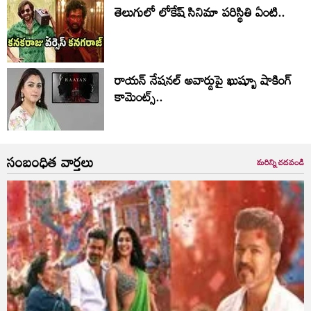
తెలుగులో లోకేష్ సినిమా పరిస్థితి ఏంటి..
రాయన్ నేషనల్ అవార్డుపై ఖుష్బూ షాకింగ్
కామెంట్స్..
సంబంధిత వార్తలు
మరిన్ని చదవండి