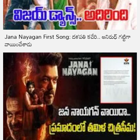
Jana Nayagan First Song: దళపతి కచేరి.. అనిరుధ్ గట్టిగా
వాయించేశాడు