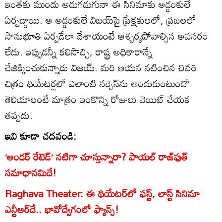
ఇంతకు ముందు అడుగడుగునా ఈ సినిమాకు అడ్డంకులే
ఏర్పడ్డాయి. ఆ అడ్డంకులే విజయ్‌పై ప్రేక్షకులలో, ప్రజలలో
సానుభూతి ఏర్పడేలా చేశాయంటే ఆశ్చర్యపోవాల్సిన అవసరం
లేదు. ఇప్పుడన్నీ కలిసొచ్చి, రాష్ట్ర అధికారాన్నే
చేజిక్కించుకున్నారు విజయ్‌. మరి ఆయన నటించిన చివరి
చిత్రం థియేటర్లలో ఎలాంటి సక్సెస్‌ను అందుకుంటుందో
తెలియాలంటే మాత్రం ఇంకొన్ని రోజులు వెయిట్ చేయక
తప్పదు.
ఇవి కూడా చదవండి:
‘అండర్‌ రేటెడ్‌’ నటిగా చూస్తున్నారా? పాయల్ రాజ్‌ఫుత్‌
సమాధానమిదే!
Raghava Theater: ఈ థియేటర్‌లో ఫస్ట్, లాస్ట్ సినిమా
ఎన్టీఆర్‌దే.. భావోద్వేగంలో ఫ్యాన్స్!