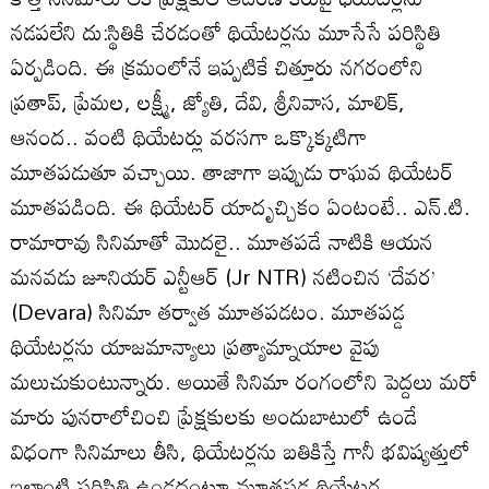
నడపలేని దు:స్థితికి చేరడంతో థియేటర్లను మూసేసే పరిస్థితి
ఏర్పడింది. ఈ క్రమంలోనే ఇప్పటికే చిత్తూరు నగరంలోని
ప్రతాప్, ప్రేమల, లక్ష్మీ, జ్యోతి, దేవి, శ్రీనివాస, మాలిక్,
ఆనంద.. వంటి థియేటర్లు వరసగా ఒక్కొక్కటిగా
మూతపడుతూ వచ్చాయి. తాజాగా ఇప్పుడు రాఘవ థియేటర్
మూతపడింది. ఈ థియేటర్ యాదృచ్చికం ఏంటంటే.. ఎన్.టి.
రామారావు సినిమాతో మొదలై.. మూతపడే నాటికి ఆయన
మనవడు జూనియర్ ఎన్టీఆర్ (Jr NTR) నటించిన ‘దేవర’
(Devara) సినిమా తర్వాత మూతపడటం. మూతపడ్డ
థియేటర్లను యాజమాన్యాలు ప్రత్యామ్నాయాల వైపు
మలుచుకుంటున్నారు. అయితే సినిమా రంగంలోని పెద్దలు మరో
మారు పునరాలోచించి ప్రేక్షకులకు అందుబాటులో ఉండే
విధంగా సినిమాలు తీసి, థియేటర్లను బతికిస్తే గానీ భవిష్యత్తులో
ఇలాంటి పరిస్థితి ఉండదంటూ మూతపడ్డ థియేటర్ల