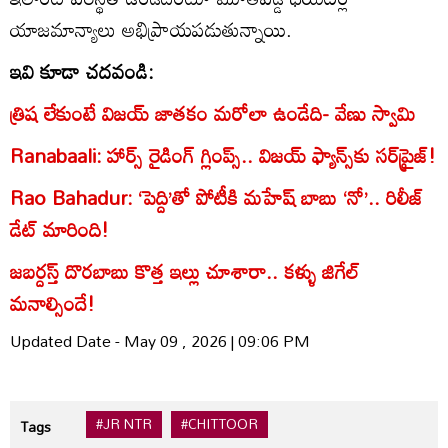
యాజమాన్యాలు అభిప్రాయపడుతున్నాయి.
ఇవి కూడా చదవండి:
త్రిష లేకుంటే విజయ్ జాతకం మరోలా ఉండేది- వేణు స్వామి
Ranabaali: హార్స్ రైడింగ్ గ్లింప్స్.. విజయ్ ఫ్యాన్స్‌కు సర్‌ప్రైజ్!
Rao Bahadur: ‘పెద్ది’తో పోటీకి మహేష్ బాబు ‘నో’.. రిలీజ్
డేట్ మారింది!
జబర్దస్త్ దొరబాబు కొత్త ఇల్లు చూశారా.. కళ్ళు జిగేల్
మనాల్సిందే!
Updated Date - May 09 , 2026 | 09:06 PM
#JR NTR
#CHITTOOR
Tags