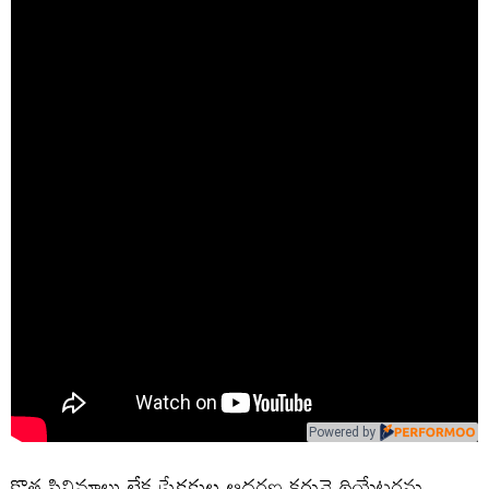
Powered by
కొత్త సినిమాలు లేక ప్రేక్షకుల ఆదరణ కరువై థియేటర్లను