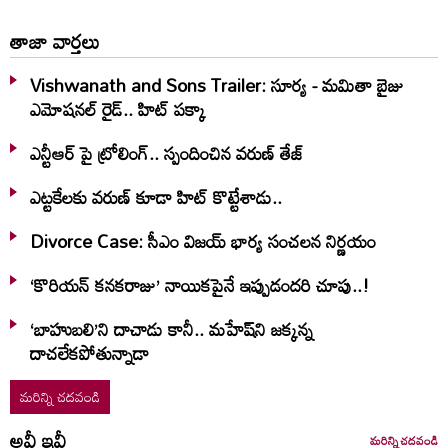
తాజా వార్తలు
Vishwanath and Sons Trailer: సూర్య - మమితా బైజు
ఎమోషనల్ రైడ్.. హిట్ పక్కా
ఎన్టీఆర్ పై ట్రోలింగ్.. స్పందించిన వరుణ్ తేజ్
ఎట్టకేలకు వరుణ్ కూడా హిట్ కొట్టేశాడు..
Divorce Case: సీఎం విజయ్ భార్య సంచలన నిర్ణయం
‘కొరియన్ కనకరాజు’ నాయికపైనే ఇప్పుడందరి చూపు..!
‘బాహుబలి’ని దాచాడు కానీ.. మహేష్‌ని జక్కన్న
దాచలేకపోతున్నాడా
మరిన్ని చదవండి
అవీ ఇవీ
మరిన్ని చదవండి