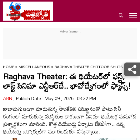
HOME
»
MISCELLANEOUS
»
RAGHAVA THEATER CHITTOOR SHUTS DOWN A
Raghava Theater: ఈ థియేటర్‌లో ఫస్ట్,
లాస్ట్ సినిమా ఎన్టీఆర్‌దే.. భావోద్వేగంలో ఫ్యాన్స్!
ABN
, Publish Date - May 09 , 2026 | 08:22 PM
కాలానుగుణంగా మారుతున్న సాంకేతిక పరిజ్ఞానంతో పాటు సినీ
రంగంలో మారుతున్న పరిస్థితుల కారణంగా సినిమా థియేటర్ల మనుగడ
ప్రశ్నార్థకంగా మారింది. కొత్త థియేటర్లు ఏర్పాటు లేకపోగా.. ఉన్న
థియేటర్లు ఒక్కొక్కటిగా మూతబడుతూ వస్తున్నాయి.