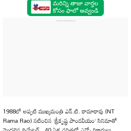
1988లో అప్పటి ముఖ్యమంత్రి ఎన్.టి. రామారావు (NT
Rama Rao) నటించిన ‘శ్రీకృష్ణ పాండవీయం’ సినిమాతో
మొదలైన థియేటర్.. 40 ఏళ్ల చరిత్రలో ఎన్నో రికార్డులు