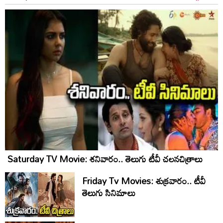
Saturday TV Movie: శ‌నివారం.. తెలుగు టీవీ చ‌ల‌న‌చిత్రాలు
Friday Tv Movies: శుక్ర‌వారం.. టీవీ
తెలుగు సినిమాలు