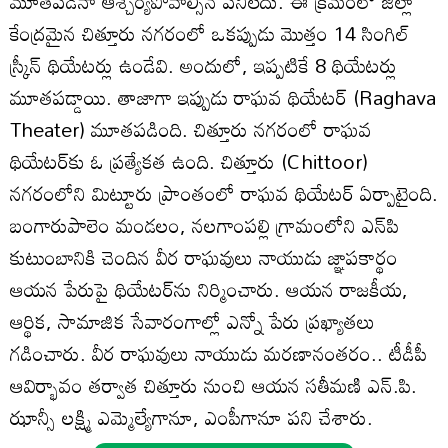
మూతపడినా ఆశ్చర్యపోవాల్సిన పనిలేదు. ఈ క్రమంలో జిల్లా
కేంద్రమైన చిత్తూరు నగరంలో ఒకప్పుడు మొత్తం 14 సింగిల్
స్ర్కీన్ థియేటర్లు ఉండేవి. అందులో, ఇప్పటికే 8 థియేటర్లు
మూతపడ్డాయి. తాజాగా ఇప్పుడు రాఘవ థియేటర్ (Raghava
Theater) మూతపడింది. చిత్తూరు నగరంలో రాఘవ
థియేటర్‌కు ఓ ప్రత్యేకత ఉంది. చిత్తూరు (Chittoor)
నగరంలోని మిట్టూరు ప్రాంతంలో రాఘవ థియేటర్ ఏర్పాటైంది.
బంగారుపాలెం మండలం, నలగాంపల్లి గ్రామంలోని ఎన్‌పి
కుటుంబానికి చెందిన వీర రాఘవులు నాయుడు జ్ఞాపకార్థం
ఆయన పేరుపై థియేటర్‌ను నిర్మించారు. ఆయన రాజకీయ,
ఆర్థిక, సామాజిక సేవారంగాల్లో ఎన్నో పేరు ప్రఖ్యాతలు
గడించారు. వీర రాఘవులు నాయుడు మరణానంతరం.. టీడీపీ
ఆవిర్భావం తర్వాత చిత్తూరు నుంచి ఆయన సతీమణి ఎన్.పి.
ఝాన్సీ లక్ష్మి ఎమ్మెల్యేగానూ, ఎంపీగానూ పని చేశారు.