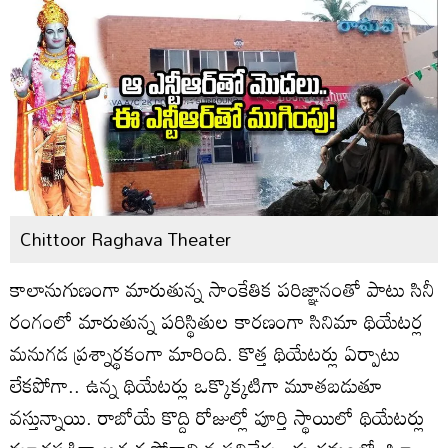
Chittoor Raghava Theater
కాలానుగుణంగా మారుతున్న సాంకేతిక పరిజ్ఞానంతో పాటు సినీ
రంగంలో మారుతున్న పరిస్థితుల కారణంగా సినిమా థియేటర్ల
మనుగడ ప్రశ్నార్థకంగా మారింది. కొత్త థియేటర్లు ఏర్పాటు
లేకపోగా.. ఉన్న థియేటర్లు ఒక్కొక్కటిగా మూతబడుతూ
వస్తున్నాయి. రాబోయే కొద్ది రోజుల్లో పూర్తి స్థాయిలో థియేటర్లు