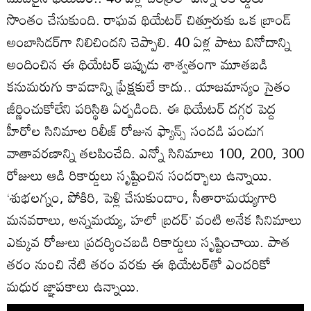
సొంతం చేసుకుంది. రాఘవ థియేటర్ చిత్తూరుకు ఒక బ్రాండ్
అంబాసిడర్‌గా నిలిచిందని చెప్పాలి. 40 ఏళ్ల పాటు వినోదాన్ని
అందించిన ఈ థియేటర్ ఇప్పుడు శాశ్వతంగా మూతబడి
కనుమరుగు కావడాన్ని ప్రేక్షకులే కాదు.. యాజమాన్యం సైతం
జీర్ణించుకోలేని పరిస్థితి ఏర్పడింది. ఈ థియేటర్ దగ్గర పెద్ద
హీరోల సినిమాల రిలీజ్ రోజున ఫ్యాన్స్ సందడి పండుగ
వాతావరణాన్ని తలపించేది. ఎన్నో సినిమాలు 100, 200, 300
రోజులు ఆడి రికార్డులు సృష్టించిన సందర్భాలు ఉన్నాయి.
‘శుభలగ్నం, పోకిరి, పెళ్లి చేసుకుందాం, సీతారామయ్యగారి
మనవరాలు, అన్నమయ్య, హలో బ్రదర్’ వంటి అనేక సినిమాలు
ఎక్కువ రోజులు ప్రదర్శించబడి రికార్డులు సృష్టించాయి. పాత
తరం నుంచి నేటి తరం వరకు ఈ థియేటర్‌తో ఎందరికో
మధుర జ్ఞాపకాలు ఉన్నాయి.