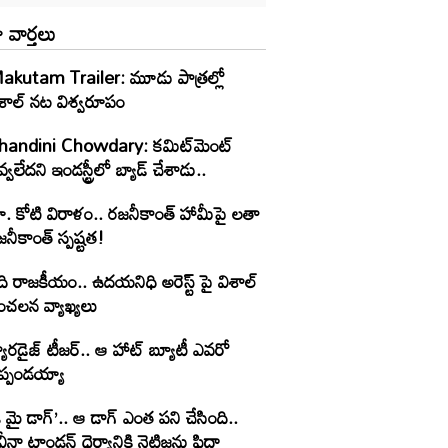
 వార్తలు
akutam Trailer: మూడు పాత్రల్లో
ిశాల్ నట విశ్వరూపం
handini Chowdary: కమిట్‌మెంట్
్వలేదని ఇండస్ట్రీలో బ్యాడ్ చేశాడు..
ూ. కోటి విరాళం.. రజనీకాంత్ హామీపై లతా
నీకాంత్ స్పష్టత!
ి రాజకీయం.. ఉదయనిధి అరెస్ట్ పై విశాల్
ంచలన వ్యాఖ్యలు
యారడైజ్ టీజర్.. ఆ హాట్ బ్యూటీ ఎవరో
ెప్పండయ్యా
 మై డాగ్’.. ఆ డాగ్ ఎంత పని చేసింది..
ీనా టాండన్ ధైర్యానికి నెటిజన్లు ఫిదా