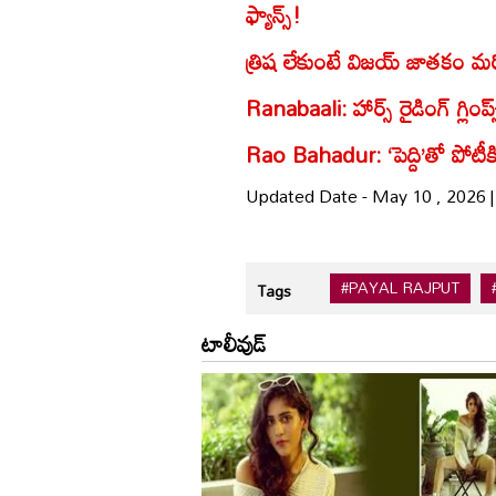
ఫ్యాన్స్!
త్రిష లేకుంటే విజయ్ జాతకం మర
Ranabaali: హార్స్ రైడింగ్ గ్లింప్స్
Rao Bahadur: ‘పెద్ది’తో పోటీకి
Updated Date - May 10 , 2026 
#PAYAL RAJPUT
Tags
టాలీవుడ్