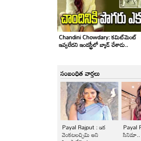
Chandini Chowdary: కమిట్‌మెంట్
ఇవ్వలేదని ఇండస్ట్రీలో బ్యాడ్ చేశాడు..
సంబంధిత వార్తలు
Payal Rajput : ఇక
Payal R
వెంకటలచ్చిమి అని
సినిమా..