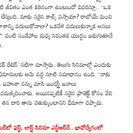
 నటి జీవితం ఎంత కఠినంగా ఉంటుందో వివరిస్తూ.. ‘‘ఒక
ద్ర లేస్తుంది. మాకు సరైన కాల్స్‌ వస్తాయా? రాబోయే మంచి
ాశాన్ని వదులుకోవాలా? ఒకవేళ వదులుకున్నాక అసలు
’’ వంటి సందేహాల మధ్య నిరంతర యుద్ధం జరుగుతూనే
ు.
రేటెడ్‌’ నటిగా చూస్తారు. తెలుగు సినిమాల్లో ఎందుకు
అభిమానులకు ఆమె వద్ద సూటి సమాధానం ఉంది. ‘‘నాకు
 బహుశా నన్ను చూసి ఇండస్ట్రీ జనాలు
్కరించారు. అయినప్పటికీ సరైన ప్రాజెక్ట్‌ కోసం వేచి
టే తన దారి తాను వెతుక్కుంటానని ధీమాగా చెప్పారు.
ఫస్ట్, లాస్ట్ సినిమా ఎన్టీఆర్‌దే.. భావోద్వేగంలో