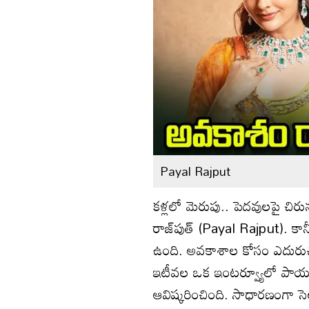
Payal Rajput
కళ్లలో మెరుపు.. పెదవులపై చిరు
రాజ్‌పుత్‌ (Payal Rajput). క
ఉంది. అవకాశాల కోసం ఎదురు
ఇటీవల ఒక ఇంటర్వ్యూలో పాయల్‌ క
ఆవిష్కరించింది. సాధారణంగా సెల