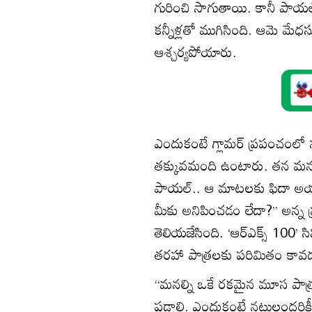
గురించి సాగుతాయి. కానీ పాయల్
కన్నీళ్లతో ముగిసింది. ఆమె మేధస్
ఆశ్చర్యపోయారు.
ఎందుకంటే గ్లామర్‌ ప్రపంచంలో 
తక్కువమంది ఉంటారు. తన మనసులో
పాయల్‌.. ఆ మాటలకు ఫిదా అయ్యా
మీకు అనిపించడం లేదా?’’ అన్న 
తెలియజేసింది. ‘ఆర్‌ఎక్స్‌ 100’
తరహా పాత్రలకు పరిమితం కావ
‘‘మనల్ని ఒకే రకమైన మూస పాత్ర
పడాలి. ఎందుకంటే నటులందరికీ అ