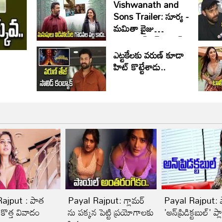
Vishwanath and
Sons Trailer: సూర్య -
మమితా బైజు
ఎమోషనల్ రైడ్.. హిట్
పక్కా
ఎట్టకేలకు వరుణ్ కూడా
హిట్ కొట్టేశాడు..
ajput : పాత
Payal Rajput: గ్లామర్
Payal Rajput:
 కొత్త వివాదం
ను పక్కన పెట్టి ప్రయోగాలకు
'అన్‌ప్రిడిక్టబుల్' ప్ల