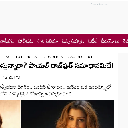
బాలీవుడ్
హాలీవుడ్
సౌత్ సినిమా
ఫిల్మ్ రివ్యూస్
ఓటీటీ
వీడియోలు
వెబ
T REACTS TO BEING CALLED UNDERRATED ACTRESS RCB
చూస్తున్నారా? పాయల్ రాజ్‌ఫుత్‌ సమాధానమిదే!
6 | 12:20 PM
త్మీయుల దూరం.. ఒంటరి పోరాటం.. ఇటీవల ఒక ఇంటర్వ్యూలో
లోని సున్నితమైన కోణాన్ని ఆవిష్కరించింది.