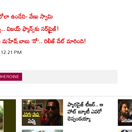
ోలా ఉండేది- వేణు స్వామి
.. విజయ్ ఫ్యాన్స్‌కు సర్‌ప్రైజ్!
 మహేష్ బాబు ‘నో’.. రిలీజ్ డేట్ మారింది!
| 12:21 PM
#HEROINE
ప్యారడైజ్ టీజర్.. ఆ
హాట్ బ్యూటీ ఎవరో
చెప్పండయ్యా