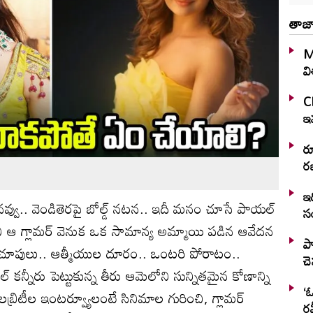
తాజా
M
వ
C
ఇవ
ర
రజ
ఇద
నవ్వు.. వెండితెరపై బోల్డ్‌ నటన.. ఇదీ మనం చూసే పాయల్‌
స
ానీ ఆ గ్లామర్‌ వెనుక ఒక సామాన్య అమ్మాయి పడిన ఆవేదన
ప్
చూపులు.. ఆత్మీయుల దూరం.. ఒంటరి పోరాటం..
చ
న్నీరు పెట్టుకున్న తీరు ఆమెలోని సున్నితమైన కోణాన్ని
‘ఓ
బ్రిటీల ఇంటర్వ్యూలంటే సినిమాల గురించి, గ్లామర్‌
రవ