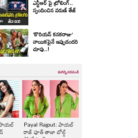
ఎన్టీఆర్ పై ట్రోలింగ్..
స్పందించిన వరుణ్ తేజ్
‘కొరియన్ కనకరాజు’
నాయికపైనే ఇప్పుడందరి
చూపు..!
మరిన్ని చదవండి
 పాయల్
Payal Rajput: పాయల్
ాన్
రాజ్ పూత్ తాజా బోల్డ్