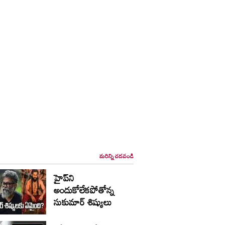
మరిన్ని చదవండి
హైప్‌ని
అందుకోలేకపోతోన్న
సుకుమార్ శిష్యులు