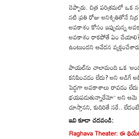
చెప్పారు. చిత్ర పరిశ్రమలో ఒక
నటి ప్రతి రోజు అనిశ్చితితోనే ని
అవకాశం కోసం ఇప్పుడున్న అవక
అవకాశం రాకపోతే ఏం చేయాలి?
ఉంటుందని ఆవేదన వ్యక్తంచేశార
పాయల్‌ను చాలామంది ఒక ‘అండర్‌ 
కనిపించడం లేదు? అని అడిగే 
పెద్దగా అవకాశాలు రావడం లేదు.
భయపడుతున్నారేమో’’ అని ఆమె చమత
చూస్తానని, కుదిరితే సరే.. లేదం
ఇవి కూడా చదవండి:
Raghava Theater: ఈ థియేటర్‌లో 