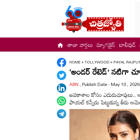
తాజా వార్తలు
మ్యాగజైన్
టాలీవుడ్
HOME
»
TOLLYWOOD
»
PAYAL RAJPU
‘అండర్‌ రేటెడ్‌’ నటిగా 
ABN
, Publish Date - May 10 , 202
అవకాశాల కోసం ఎదురుచూపులు.. ఆ
పాయల్‌ కన్నీరు పెట్టుకున్న తీరు ఆమె