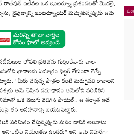
‌ రాజ్‌పుత్‌ ఇటీవల ఒక ఇంటర్వ్యూ ప్రశంసలతో మొదలై,
సును, నైపుణ్యాన్ని ఇంటర్వ్యూయర్‌ మెచ్చుకున్నప్పుడు ఆమె
మరిన
నటీమణుల లోపలి ప్రతిభను గుర్తించేవారు చాలా
ని భావాలను ఏమాత్రం ఫిల్టర్‌ లేకుండా చెప్పే
రు. ‘‘మీరు చేస్తున్న పాత్రల కంటే మెరుగైనవి రావాలని
ప్రశ్నకు ఆమె చెప్పిన సమాధానం ఆమెలోని పరిణితిని
 సినిమాతో ఒక వెలుగు వెలిగిన పాయల్‌.. ఆ తర్వాత అదే
డంపై తన అసహనాన్ని బయటపెట్టారు.
లకి పరిమితం చేస్తున్నప్పుడు మనం దానికి అలవాటు
న్నింటిపై నియంత్రణ ఉండదు’’ అని ఆమె నిష్కర్షగా