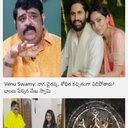
Venu Swamy: నాగ చైత‌న్య‌, శోభిత‌ కచ్చితంగా విడిపోతారు!
బాంబు పేల్చిన వేణు స్వామి