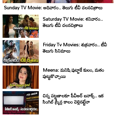
Sunday TV Movie: ఆదివారం.. తెలుగు టీవీ చ‌ల‌న‌చిత్రాలు
Saturday TV Movie: శ‌నివారం..
తెలుగు టీవీ చ‌ల‌న‌చిత్రాలు
Friday Tv Movies: శుక్ర‌వారం.. టీవీ
తెలుగు సినిమాలు
Meena: మనిషి పుట్టాకే కులం, మతం
పుట్టుకొచ్చాయి
చిన్న పట్టణాలకూ పీవీఆర్ ఐనాక్స్.. ఇక
సింగిల్ స్క్రీన్ల కాలం చెల్లినట్టేనా