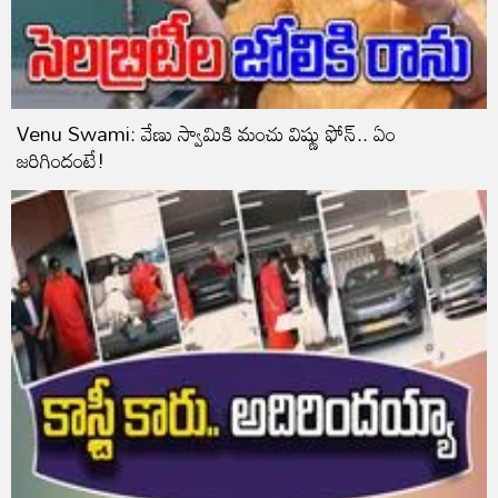
Venu Swami: వేణు స్వామికి మంచు విష్ణు ఫోన్.. ఏం
జరిగిందంటే!