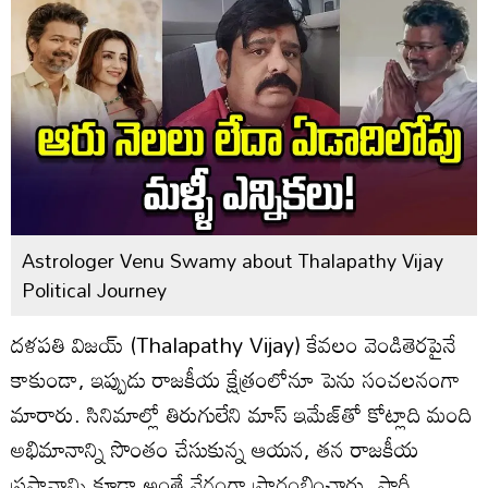
Astrologer Venu Swamy about Thalapathy Vijay
Political Journey
దళపతి విజయ్ (Thalapathy Vijay) కేవలం వెండితెరపైనే
కాకుండా, ఇప్పుడు రాజకీయ క్షేత్రంలోనూ పెను సంచలనంగా
మారారు. సినిమాల్లో తిరుగులేని మాస్ ఇమేజ్‌తో కోట్లాది మంది
అభిమానాన్ని సొంతం చేసుకున్న ఆయన, తన రాజకీయ
ప్రస్థానాన్ని కూడా అంతే వేగంగా ప్రారంభించారు. పార్టీ