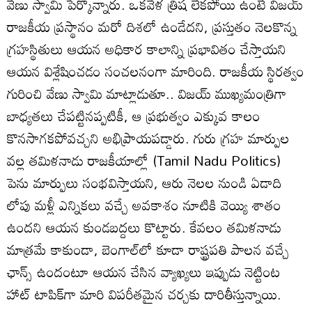
వేణు స్వామి పేర్కొన్నారు. ఒకవేళ త్రిష లేకపోయి ఉంటే విజయ్
రాజకీయ ప్రస్థానం మరో దిశలో ఉండేదని, ప్రస్తుతం నెలకొన్న
గ్రహస్థితులు ఆయన అధికార కాలాన్ని ప్రభావితం చేస్తాయని
ఆయన విశ్లేషించడం సంచలనంగా మారింది. రాజకీయ స్థిరత్వం
గురించి వేణు స్వామి మాట్లాడుతూ.. విజయ్ ముఖ్యమంత్రిగా
బాధ్యతలు చేపట్టినప్పటికీ, ఆ ప్రభుత్వం ఎక్కువ కాలం
కొనసాగకపోవచ్చని అభిప్రాయపడ్డారు. గురు గ్రహ మార్పుల
వల్ల తమిళనాడు రాజకీయాల్లో (Tamil Nadu Politics)
పెను మార్పులు సంభవిస్తాయని, ఆరు నెలల నుండి ఏడాది
లోపు మళ్లీ ఎన్నికలు వచ్చే అవకాశం నూటికి వెయ్యి శాతం
ఉందని ఆయన కుండబద్దలు కొట్టారు. కేవలం తమిళనాడు
మాత్రమే కాకుండా, బెంగాల్‌లో కూడా రాష్ట్రపతి పాలన వచ్చే
ఛాన్స్ ఉందంటూ ఆయన చేసిన వ్యాఖ్యలు ఇప్పుడు నెట్టింట
హాట్ టాపిక్‌గా మారి విపరీతమైన చర్చకు దారితీస్తున్నాయి.