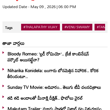
Updated Date - May 09 , 2026 | 06:00 PM
#THALAPATHY VIJAY
#VENU SWAMY
#TAMIL
Tags
తాజా వార్తలు
Bloody Romeo: ‘బ్లడీ రోమియో’.. క్రేజీ కాంబినేషన్
వర్కౌట్ అయినట్టేనా?
Niharika Konidela: బంగారు బోనమెత్తిన నిహారిక.. కోరిక
తీరిందంటూ..
Sunday TV Movie: ఆదివారం.. తెలుగు టీవీ చ‌ల‌న‌చిత్రాలు
తడి తడి అందాలతో మీనాక్షి దీక్షిత్‌.. ఫొటోలు వైరల్
Makutam Trailer: మూడు పాత్రల్లో విశాల్ నట విశ్వరూపం