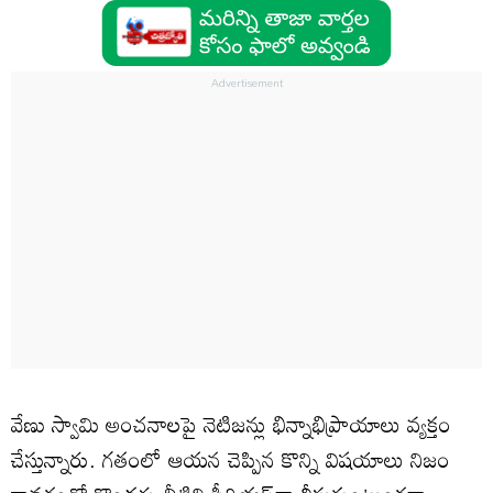
వేణు స్వామి అంచనాలపై నెటిజన్లు భిన్నాభిప్రాయాలు వ్యక్తం
చేస్తున్నారు. గతంలో ఆయన చెప్పిన కొన్ని విషయాలు నిజం