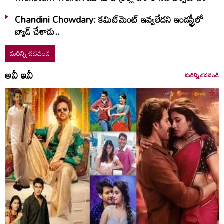
Chandini Chowdary: కమిట్‌మెంట్ ఇవ్వలేదని ఇండస్ట్రీలో
బ్యాడ్ చేశాడు..
మరిన్ని చదవండి
అవీ ఇవీ
మరిన్ని చదవండి