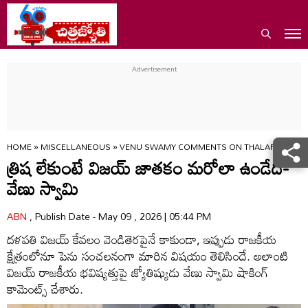
HOME
»
MISCELLANEOUS
»
VENU SWAMY COMMENTS ON THALAPATHY VIJ
త్రిష లేకుంటే విజయ్ జాతకం మరోలా ఉండేది-
వేణు స్వామి
ABN
, Publish Date - May 09 , 2026 | 05:44 PM
దళపతి విజయ్ కేవలం వెండితెరపైనే కాకుండా, ఇప్పుడు రాజకీయ
క్షేత్రంలోనూ పెను సంచలనంగా మారిన విషయం తెలిసిందే. అలాంటి
విజయ్ రాజకీయ భవిష్యత్తుపై జ్యోతిష్యుడు వేణు స్వామి షాకింగ్
కామెంట్స్ చేశారు.