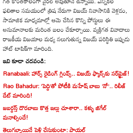
గత కొంతకాలంగా వైరల్ అవుతూనే ఉన్నాయి. ఎన్నికల
ఫలితాల సమయంలో త్రిష నేరుగా విజయ్ నివాసానికి వెళ్లడం,
సామాజిక మాధ్యమాల్లో ఆమె చేసిన కొన్ని పోస్టులు ఈ
అనుమానాలకు మరింత బలం చేకూర్చాయి. వ్యక్తిగత వివాదాలు
రాజకీయ విజయాల మధ్య నలుగుతున్న విజయ్ పరిస్థితి ఇప్పుడు
హాట్ టాపిక్‌గా మారింది.
ఇవి కూడా చదవండి:
Ranabaali: హార్స్ రైడింగ్ గ్లింప్స్.. విజయ్ ఫ్యాన్స్‌కు సర్‌ప్రైజ్!
Rao Bahadur: ‘పెద్ది’తో పోటీకి మహేష్ బాబు ‘నో’.. రిలీజ్
డేట్ మారింది!
జబర్దస్త్ దొరబాబు కొత్త ఇల్లు చూశారా.. కళ్ళు జిగేల్
మనాల్సిందే!
తెలుగబ్బాయినే పెళ్లి చేసుకుంటా: పాయల్