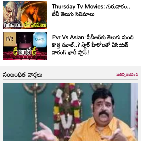
Thursday Tv Movies: గురువారం..
టీవీ తెలుగు సినిమాలు
Pvr Vs Asian: పీవీఆర్‌కు తెలుగు నుంచి
కొత్త సవాల్..? స్టార్ హీరోలతో ఏసియన్
నారంగ్ భారీ ప్లాన్!
సంబంధిత వార్తలు
మరిన్ని చదవండి