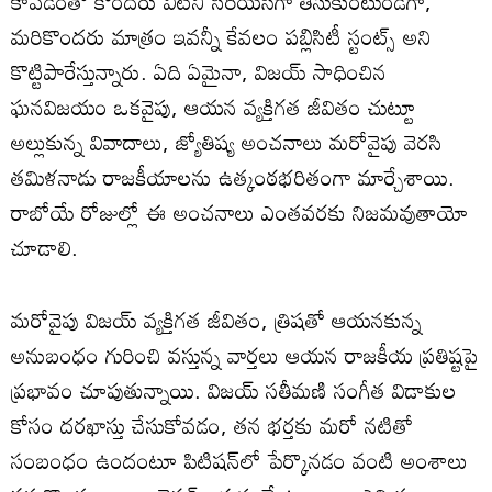
కావడంతో కొందరు వీటిని సీరియస్‌గా తీసుకుంటుండగా,
మరికొందరు మాత్రం ఇవన్నీ కేవలం పబ్లిసిటీ స్టంట్స్ అని
కొట్టిపారేస్తున్నారు. ఏది ఏమైనా, విజయ్ సాధించిన
ఘనవిజయం ఒకవైపు, ఆయన వ్యక్తిగత జీవితం చుట్టూ
అల్లుకున్న వివాదాలు, జ్యోతిష్య అంచనాలు మరోవైపు వెరసి
తమిళనాడు రాజకీయాలను ఉత్కంఠభరితంగా మార్చేశాయి.
రాబోయే రోజుల్లో ఈ అంచనాలు ఎంతవరకు నిజమవుతాయో
చూడాలి.
మరోవైపు విజయ్ వ్యక్తిగత జీవితం, త్రిషతో ఆయనకున్న
అనుబంధం గురించి వస్తున్న వార్తలు ఆయన రాజకీయ ప్రతిష్టపై
ప్రభావం చూపుతున్నాయి. విజయ్ సతీమణి సంగీత విడాకుల
కోసం దరఖాస్తు చేసుకోవడం, తన భర్తకు మరో నటితో
సంబంధం ఉందంటూ పిటిషన్‌లో పేర్కొనడం వంటి అంశాలు