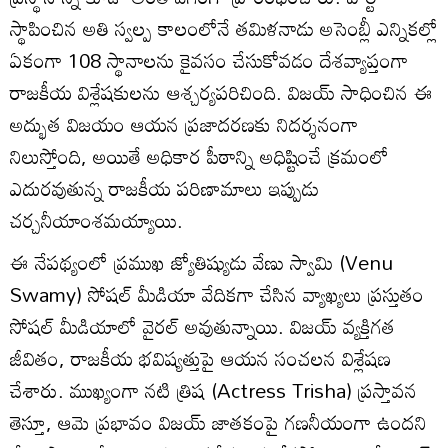
స్థాపించిన అతి స్వల్ప కాలంలోనే తమిళనాడు అసెంబ్లీ ఎన్నికల్లో
ఏకంగా 108 స్థానాలను కైవసం చేసుకోవడం దేశవ్యాప్తంగా
రాజకీయ విశ్లేషకులను ఆశ్చర్యపరిచింది. విజయ్ సాధించిన ఈ
అద్భుత విజయం ఆయన ప్రజాదరణకు నిదర్శనంగా
నిలుస్తోంది, అయితే అధికార పీఠాన్ని అధిష్టించే క్రమంలో
ఎదురవుతున్న రాజకీయ పరిణామాలు ఇప్పుడు
చర్చనీయాంశమయ్యాయి.
ఈ నేపథ్యంలో ప్రముఖ జ్యోతిష్యుడు వేణు స్వామి (Venu
Swamy) సోషల్ మీడియా వేదికగా చేసిన వ్యాఖ్యలు ప్రస్తుతం
సోషల్ మీడియాలో వైరల్ అవుతున్నాయి. విజయ్ వ్యక్తిగత
జీవితం, రాజకీయ భవిష్యత్తుపై ఆయన సంచలన విశ్లేషణ
చేశారు. ముఖ్యంగా నటి త్రిష (Actress Trisha) ప్రస్తావన
తెస్తూ, ఆమె ప్రభావం విజయ్ జాతకంపై గణనీయంగా ఉందని