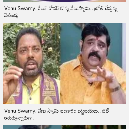
Venu Swamy: రేంజ్ రోవర్ కొన్న వేణుస్వామి.. ట్రోల్ చేస్తున్న
నెటిజన్లు
Venu Swamy: వేణు స్వామి బండారం బట్టబయలు.. భలే
ఇరుక్కున్నాడుగా!