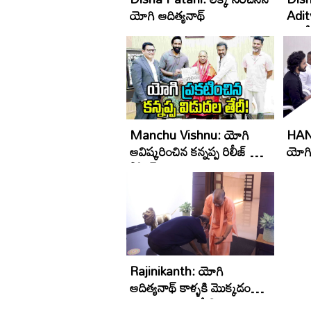
యోగి ఆదిత్యనాథ్‌
Adit
వ‌దిల
Manchu Vishnu: యోగి
HAN
ఆవిష్కరించిన కన్నప్ప రిలీజ్ డేట్
యోగి
పోస్టర్
చిత్
Rajinikanth: యోగి
ఆదిత్యనాథ్ కాళ్ళకి మొక్కడంపై
రజిని వివరణ ఇచ్చేసారు,