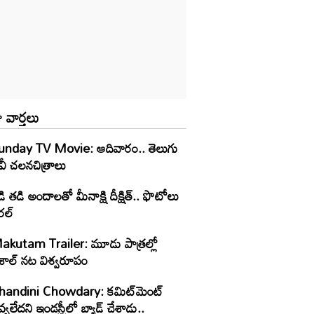
 వార్తలు
unday TV Movie: ఆదివారం.. తెలుగు
వీ చ‌ల‌న‌చిత్రాలు
ి తడి అందాలతో మీనాక్షి దీక్షిత్‌.. ఫొటోలు
రల్
akutam Trailer: మూడు పాత్రల్లో
ిశాల్ నట విశ్వరూపం
handini Chowdary: కమిట్‌మెంట్
్వలేదని ఇండస్ట్రీలో బ్యాడ్ చేశాడు..