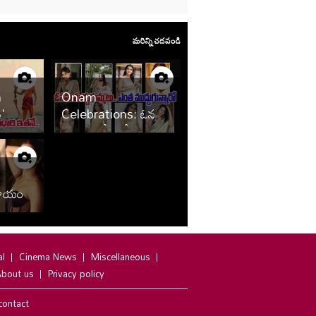
మరిన్ని చదవండి
n
Onam
'
Celebrations: ఓనమ్
్లు
పండగ.. చీరల్లో
మెరిసిపోతున్న
హీరోయిన్స్
 ఖాయం
al
Cinema News
Miscellaneous
bout us
Privacy policy
contact