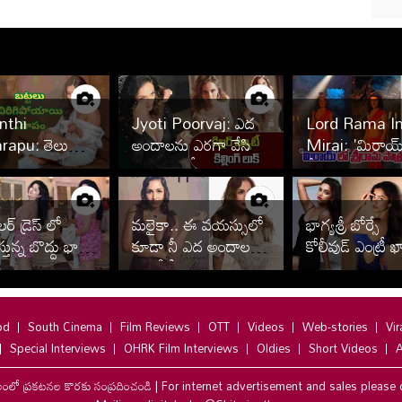
nthi
Jyoti Poorvaj: ఎద
Lord Rama I
rapu: తెలుగు
అందాలను ఎరగా వేసి
Mirai: 'మిరాయ్
.. చొక్కా విప్పి
జగతి ఆంటీ రచ్చ.. ఆ
శ్రీరాముడి ముచ్చట
చ్చిపోయిందిగా
టాటూనే స్పెషల్
ర్ డ్రెస్ లో
మలైకా.. ఈ వయస్సులో
భాగ్యశ్రీ బోర్సే
కిస్తున్న బొద్దు భామ
కూడా నీ ఎద అందాలకు
కోలీవుడ్ ఎంట్రీ
తిరుగేలేదిక
od
South Cinema
Film Reviews
OTT
Videos
Web-stories
Vir
Special Interviews
OHRK Film Interviews
Oldies
Short Videos
A
లంలో ప్రకటనల కొరకు సంప్రదించండి
|
For internet advertisement and sales please 