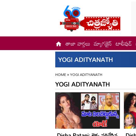
తాజా వార్తలు
మ్యాగజైన్
టాలీవుడ్
YOGI ADITYANATH
HOME
»
YOGI ADITYANATH
YOGI ADITYANATH
Disha Patani: లెక్క సరిచేసిన
Dish