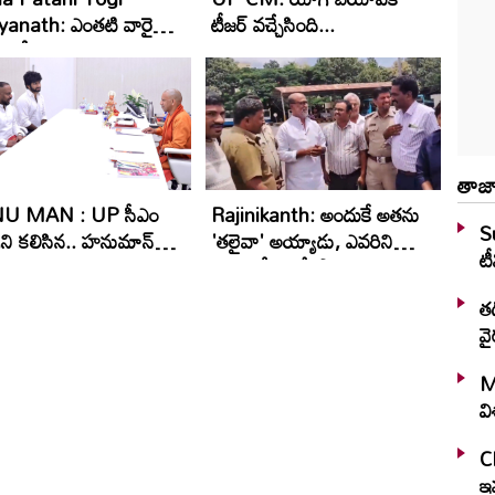
yanath: ఎంతటి వారైనా..
టీజర్ వచ్చేసింది...
ేది లేదు
తాజా
U MAN : UP సీఎం
Rajinikanth: అందుకే అతను
S
ని క‌లిసిన.. హ‌నుమాన్
'తలైవా' అయ్యాడు, ఎవరిని
టీ
ర బృందం
కలిశాడో తెలిస్తే షాకవుతారు
తడ
వై
M
వ
C
ఇవ