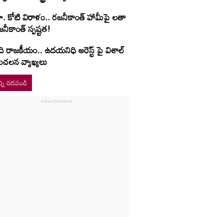
ూ. కోటి విరాళం.. రజనీకాంత్ హామీపై లతా
నీకాంత్ స్పష్టత!
ి రాజకీయం.. ఉదయనిధి అరెస్ట్ పై విశాల్
ంచలన వ్యాఖ్యలు
్ని చదవండి