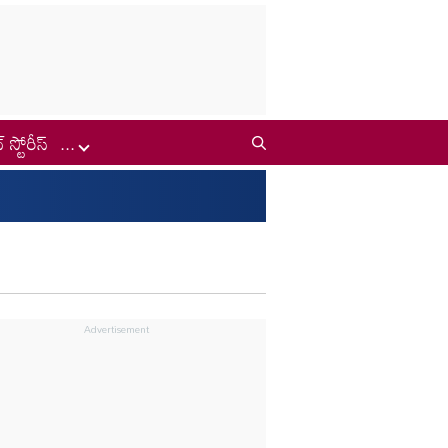
్ స్టోరీస్
...