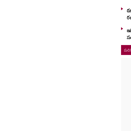
ర
రజ
ఇద
స
మరిన