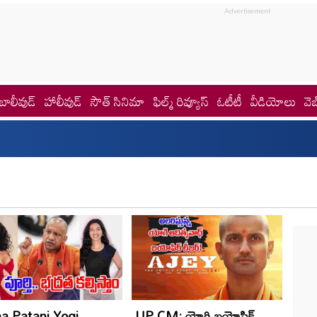
బాలీవుడ్
హాలీవుడ్
సౌత్ సినిమా
ఫిల్మ్ రివ్యూస్
ఓటీటీ
వీడియోలు
వెబ
a Patani Yogi
UP CM: యోగి బయోపిక్