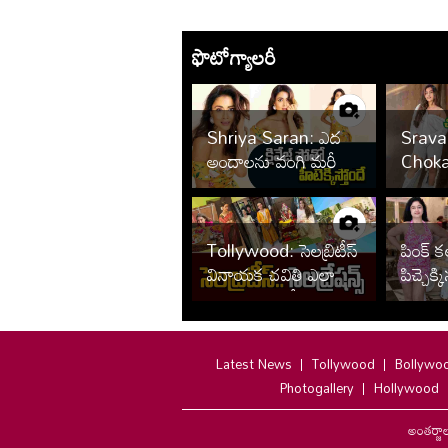
ఫొటోగ్యాలరీ
Shriya Saran: ఎద
Srava
అందాలను వంగి మరీ
Choka
చూపిస్తూ రెచ్చగొడుతున్న
యాంక‌ర్
మిరాయ్ బ్యూటీ..
మ‌రీ రె
Tollywood: సెలబ్రిటీస్
పింక్ కల
వినాయక చవితి ఎలా
పిచ్చెక్
జరుపుకున్నారో చూడండి
పూనమ్
Latest News
Tollywood
Bollywo
Photogallery
Hollywood
అంతర్జా