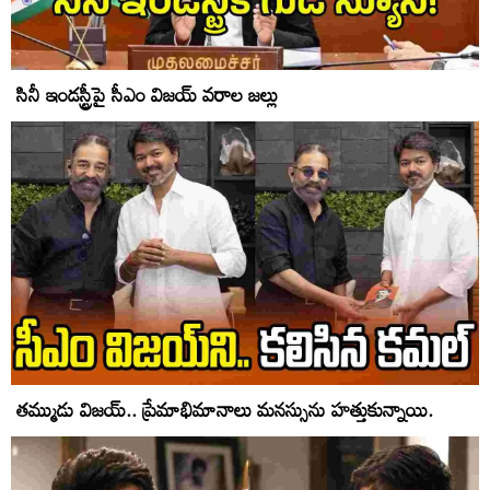
సినీ ఇండస్ట్రీపై సీఎం విజయ్ వరాల జల్లు
తమ్ముడు విజయ్.. ప్రేమాభిమానాలు మనస్సును హత్తుకున్నాయి.