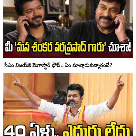
సీఎం విజయ్‌కి మెగాస్టార్ ఫోన్.. ఏం మాట్లాడుకున్నారంటే?