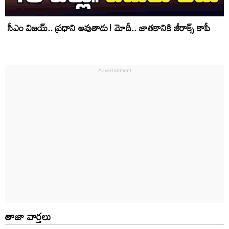
సీఎం విజయ్.. ప్ర‌ధాని అవుతాడు! మోదీ.. జాత‌కానికి జీరాక్స్ కాపీ
తాజా వార్తలు