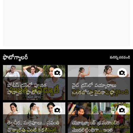
ఫొటోగ్యాలరీ
మరిన్ని చదవండి
పోలీస్ డ్రస్‌లో పూజిత
వైట్ డ్రస్‌లో వయ్యారాలు
పొన్నాడ.. ఫొటోలు
ఒలకబోస్తూ నైనికా.. ఫొటోలు
చూడాల్సిందే
వైరల్
తెల్లచీర, మల్లెపూలు.. స్రవంతి
యూట్యూబర్ భ్రమరాంబిక
చొక్కారపు ఏంటి కథ?
మొదలెట్టిందిగా.. ఇంత