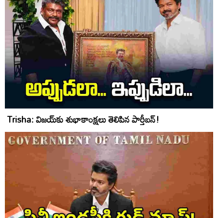
Trisha: విజయ్‌కు శుభాకాంక్షలు తెలిపిన పార్తీబన్‌!