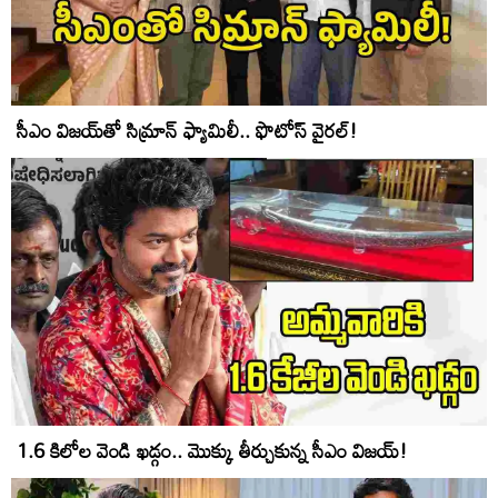
సీఎం విజయ్‌తో సిమ్రాన్ ఫ్యామిలీ.. ఫొటోస్ వైరల్!
1.6 కిలోల వెండి ఖడ్గం.. మొక్కు తీర్చుకున్న సీఎం విజయ్!