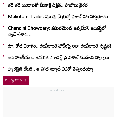
తడి తడి అందాలతో మీనాక్షి దీక్షిత్‌.. ఫొటోలు వైరల్
Makutam Trailer: మూడు పాత్రల్లో విశాల్ నట విశ్వరూపం
Chandini Chowdary: కమిట్‌మెంట్ ఇవ్వలేదని ఇండస్ట్రీలో
బ్యాడ్ చేశాడు..
రూ. కోటి విరాళం.. రజనీకాంత్ హామీపై లతా రజనీకాంత్ స్పష్టత!
ఇది రాజకీయం.. ఉదయనిధి అరెస్ట్ పై విశాల్ సంచలన వ్యాఖ్యలు
ప్యారడైజ్ టీజర్.. ఆ హాట్ బ్యూటీ ఎవరో చెప్పండయ్యా
మరిన్ని చదవండి