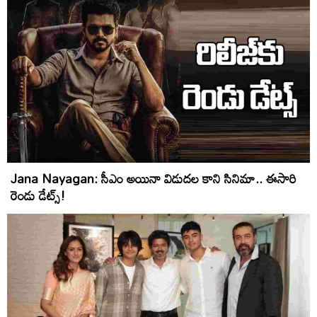
Jana Nayagan: సీఎం అయినా విడుదల కాని సినిమా.. ఈసారి
రెండు డేట్స్!