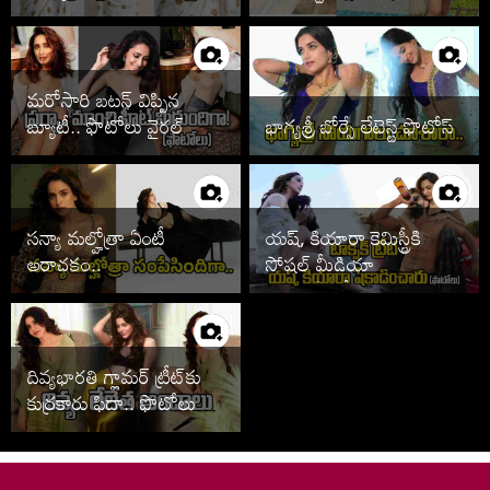
హాట్‌గానా
మరోసారి బటన్ విప్పిన
బ్యూటీ.. ఫొటోలు వైరల్
భాగ్యశ్రీ బోర్సే లేటెస్ట్ ఫొటోస్
సన్యా మల్హోత్రా ఏంటీ
యష్, కియారా కెమిస్ట్రీకి
అరాచకం..
సోషల్ మీడియా
తగలడిపోతోందిగా..
దివ్యభారతి గ్లామర్ ట్రీట్‌కు
కుర్రకారు ఫిదా.. ఫొటోలు
వైరల్