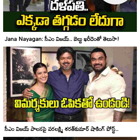
Jana Nayagan: సీఎం విజ‌య్.. బెల్టు ఖ‌రీదెంతో తెలుసా!
సీఎం విజయ్ పాలనపై వరలక్ష్మి శరత్‌కుమార్ షాకింగ్ పోస్ట్..