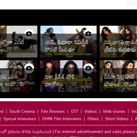
ల్హోత్రా ఏంటీ
యష్, కియారా కెమిస్ట్రీకి
దివ్యభారతి గ్లామర
ం..
సోషల్ మీడియా
ట్రీట్‌కు కుర్రకారు
తగలడిపోతోందిగా..
ఫొటోలు వైరల్
త్రిష ఎంత
దిశా క్లీవేజ్ షోకి
దీపికా పిల్లి హాట్
 ఉందో.. పిక్స్
భూగోళం
పోజులు.. సోషల్
బద్దలవుతోంది.. ఫొటోలు
మీడియాలో సెగల
వైరల్
od
South Cinema
Film Reviews
OTT
Videos
Web-stories
Vir
Special Interviews
OHRK Film Interviews
Oldies
Short Videos
A
లంలో ప్రకటనల కొరకు సంప్రదించండి
|
For internet advertisement and sales please 