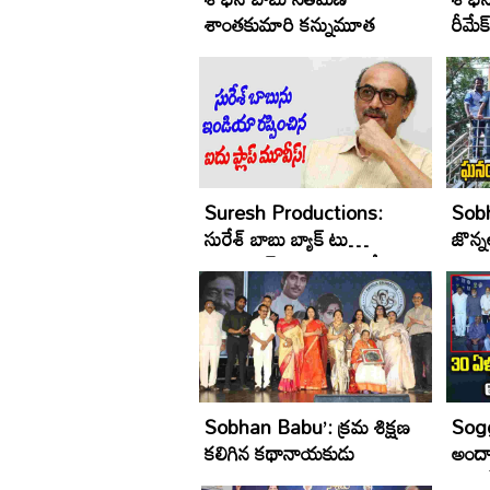
శాంతకుమారి కన్నుమూత
రీమేక్
Suresh Productions:
Sobh
సురేశ్‌ బాబు బ్యాక్ టు
జొన్న
పెవిలియన్... కారణం ఇదే!
జయంత
Sobhan Babu’: క్రమ శిక్షణ
Sogg
కలిగిన కథానాయకుడు
అందా
ఉండి