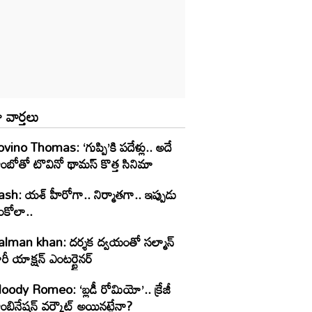
 వార్తలు
vino Thomas: ‘గుప్పి’కి పదేళ్లు.. అదే
ంబోతో టొవినో థామస్‌ కొత్త సినిమా
ash: యశ్ హీరోగా.. నిర్మాతగా.. ఇప్పుడు
ంకోలా..
alman khan: దర్శక ద్వయంతో సల్మాన్
రీ యాక్షన్ ఎంటర్టైనర్
oody Romeo: ‘బ్లడీ రోమియో’.. క్రేజీ
ంబినేషన్ వర్కౌట్ అయినట్టేనా?