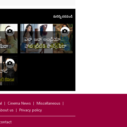
మరిన్ని చదవండి
్
ఎలా ఇలా ఆండ్రియా..
 ఫిదా..
హాట్ ట్రీట్‌కి ఫ్యాన్స్ ఫిదా
 హాట్
ు
al
Cinema News
Miscellaneous
bout us
Privacy policy
contact