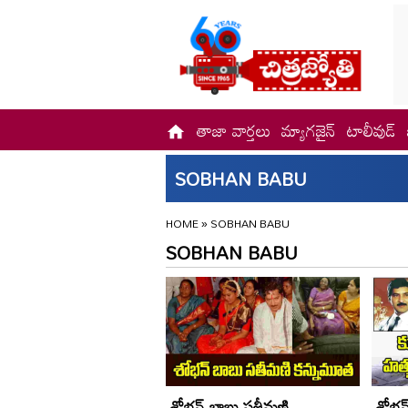
తాజా వార్తలు
మ్యాగజైన్
టాలీవుడ్
SOBHAN BABU
HOME
»
SOBHAN BABU
SOBHAN BABU
శోభన్ బాబు సతీమణి
శోభన