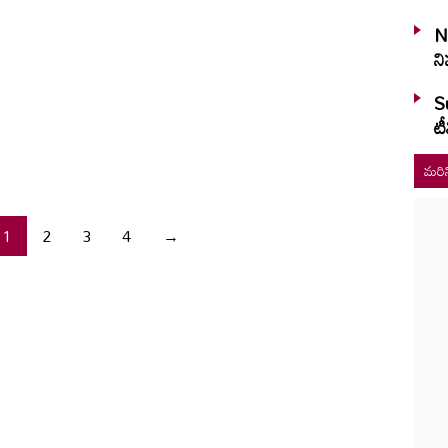
N
ని
S
టీ
మరిన
1
2
3
4
→