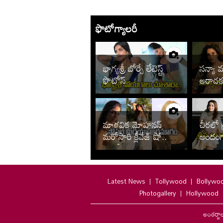
ఫొటోగ్యాలరీ
భాగ్యశ్రీ బోర్సే లేటెస్ట్
సన్యా మ
ఫొటోస్
అరాచక
మాళవిక మోహనన్
చీరలో 
మరోసారి క్లీవేజ్ షో..
అందంగా
ఫొటోలు చూశారా
వైరల్
Latest News
Tollywood
Bollywo
Photogallery
Hollywood
అంతర్జా