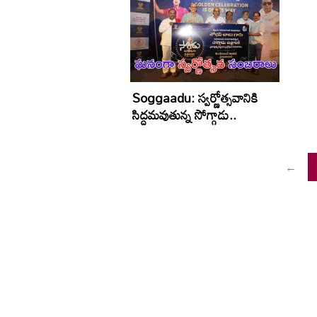
Soggaadu: స్వర్ణోత్సవానికి
సిద్దమవుతున్న సోగ్గాడు..
←