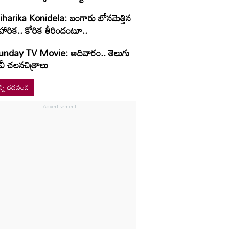
iharika Konidela: బంగారు బోనమెత్తిన
హారిక.. కోరిక తీరిందంటూ..
unday TV Movie: ఆదివారం.. తెలుగు
వీ చ‌ల‌న‌చిత్రాలు
్ని చదవండి