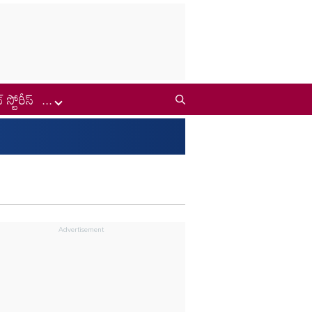
్ స్టోరీస్
...