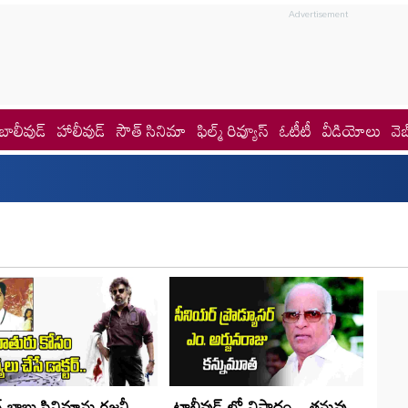
బాలీవుడ్
హాలీవుడ్
సౌత్ సినిమా
ఫిల్మ్ రివ్యూస్
ఓటీటీ
వీడియోలు
వెబ
్ బాబు సినిమాను రజనీ
టాలీవుడ్ లో విషాదం... తనువు