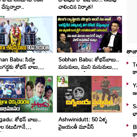
 చేస్తున్నాడా..
చాలించిన నిర్మాత!
తాజా
an Babu: సిద్ధూ
Sobhan Babu: శోభన్‌బాబు..
To
లగడ్డకు శోభన్ బాబు
మ‌నుమ‌లు, ముని మ‌నుమ‌లు
కా
ి పురస్కారం
ఎంత‌మందంటే!
Y
ఇ
S
భా
adu: శోభన్ బాబు..
Ashwinidutt: 50 ఏళ్ళ
ల నటుడిగానే
వైజయంతీ మూవీస్
Bl
పోతాను అన్నారు
కా