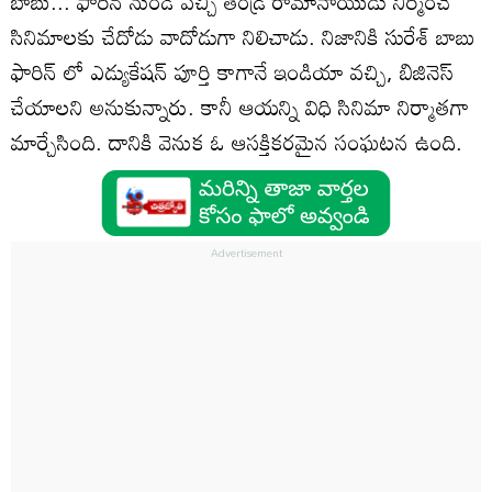
బాబు... ఫారిన్ నుండి వచ్చి తండ్రి రామానాయుడు నిర్మించే
సినిమాలకు చేదోడు వాదోడుగా నిలిచాడు. నిజానికి సురేశ్‌ బాబు
ఫారిన్ లో ఎడ్యుకేషన్ పూర్తి కాగానే ఇండియా వచ్చి, బిజినెస్
చేయాలని అనుకున్నారు. కానీ ఆయన్ని విధి సినిమా నిర్మాతగా
మార్చేసింది. దానికి వెనుక ఓ ఆసక్తికరమైన సంఘటన ఉంది.