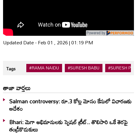
Powered by
Updated Date - Feb 01 , 2026 | 01:19 PM
#RAMA NAIDU
#SURESH BABU
#SURESH PR
Tags
తాజా వార్తలు
Salman controversy: రూ.3 కోట్ల మోసం కేసులో విచారణకు
ఆదేశం
Bhari: మెగా అభిమానులకు స్పెషల్ ట్రీట్.. తొలిసారి ఒకే తెరపై
తండ్రీకొడుకులు