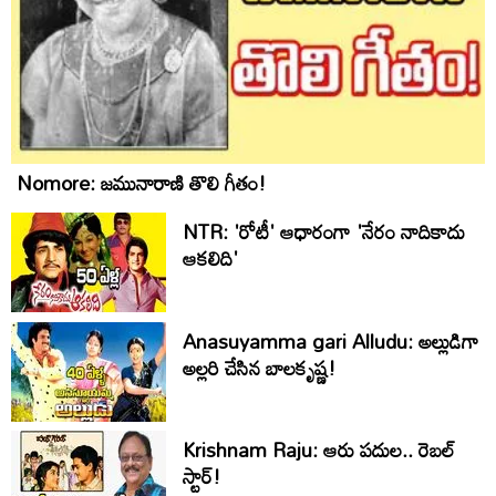
Nomore: జమునారాణి తొలి గీతం!
NTR: 'రోటీ' ఆధారంగా 'నేరం నాదికాదు
ఆకలిది'
Anasuyamma gari Alludu: అల్లుడిగా
అల్లరి చేసిన బాలకృష్ణ!
Krishnam Raju: ఆరు పదుల.. రెబల్
స్టార్!