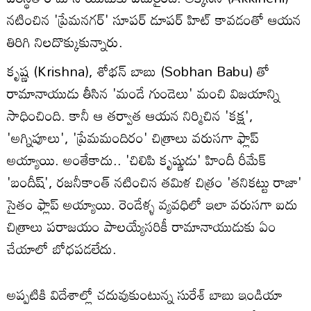
నటించిన 'ప్రేమనగర్' సూపర్ డూపర్ హిట్ కావడంతో ఆయన
తిరిగి నిలదొక్కుకున్నారు.
కృష్ణ (Krishna), శోభన్ బాబు (Sobhan Babu) తో
రామానాయుడు తీసిన 'మండే గుండెలు' మంచి విజయాన్ని
సాధించింది. కానీ ఆ తర్వాత ఆయన నిర్మిచిన 'కక్ష',
'అగ్నిపూలు', 'ప్రేమమందిరం' చిత్రాలు వరుసగా ఫ్లాప్
అయ్యాయి. అంతేకాదు.. 'చిలిపి కృష్ణుడు' హిందీ రీమేక్
'బందీష్‌', రజనీకాంత్ నటించిన తమిళ చిత్రం 'తనికట్టు రాజా'
సైతం ఫ్లాప్ అయ్యాయి. రెండేళ్ళ వ్యవధిలో ఇలా వరుసగా ఐదు
చిత్రాలు పరాజయం పాలయ్యేసరికీ రామానాయుడుకు ఏం
చేయాలో బోధపడలేదు.
అప్పటికి విదేశాల్లో చదువుకుంటున్న సురేశ్‌ బాబు ఇండియా