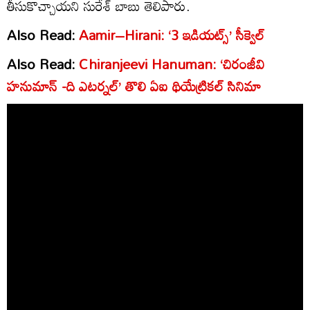
తీసుకొచ్చాయని సురేశ్‌ బాబు తెలిపారు.
Also Read:
Aamir–Hirani: ‘3 ఇడియట్స్’ సీక్వెల్
Also Read:
Chiranjeevi Hanuman: ‘చిరంజీవి
హనుమాన్‌ -ది ఎటర్నల్‌’ తొలి ఏఐ థియేట్రికల్‌ సినిమా