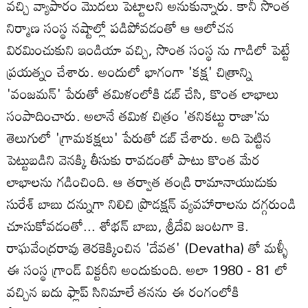
వచ్చి వ్యాపారం మొదలు పెట్టాలని అనుకున్నారు. కానీ సొంత
నిర్మాణ సంస్థ నష్టాల్లో పడిపోవడంతో ఆ ఆలోచన
విరమించుకుని ఇండియా వచ్చి, సొంత సంస్థ ను గాడిలో పెట్టే
ప్రయత్నం చేశారు. అందులో భాగంగా 'కక్ష' చిత్రాన్ని
'వంజమన్' పేరుతో తమిళంలోకి డబ్ చేసి, కొంత లాభాలు
సంపాదించారు. అలానే తమిళ చిత్రం 'తనికట్టు రాజా'ను
తెలుగులో 'గ్రామకక్షలు' పేరుతో డబ్ చేశారు. అది పెట్టిన
పెట్టుబడిని వెనక్కి తీసుకు రావడంతో పాటు కొంత మేర
లాభాలను గడించింది. ఆ తర్వాత తండ్రి రామానాయుడుకు
సురేశ్‌ బాబు దన్నుగా నిలిచి ప్రొడక్షన్ వ్యవహారాలను దగ్గరుండి
చూసుకోవడంతో... శోభన్ బాబు, శ్రీదేవి జంటగా కె.
రాఘవేంద్రరావు తెరకెక్కించిన 'దేవత' (Devatha) తో మళ్ళీ
ఈ సంస్థ గ్రాండ్ విక్టరీని అందుకుంది. అలా 1980 - 81 లో
వచ్చిన ఐదు ఫ్లాప్ సినిమాలే తనను ఈ రంగంలోకి