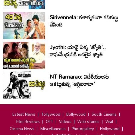
Sirivennela: కళాత్మకంగా కనికట్టు
చేసింది
Jyothi: యాభై ఏళ్ళ 'జ్యోతి'..
రాఘవేంద్రునికి అసలైన ఖ్యాతి
NT Ramarao: విదేశీయులను
ఆకట్టుకున్న 'అగ్గిబరాటా'
Latest News
Tollywood
Bollywood
South Cinema
Film Reviews
OTT
Videos
Web-stories
Viral
Cinema News
Miscellaneous
Photogallery
Hollywood