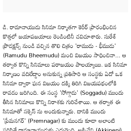
డి. రామానాయుడు సినిమా నిర్మాతగా కెరీర్ ప్రారంభించిన
కొత్తలో జయాపజయాలు రెండింటినీ చవిచూశారు. సురేశ్‌
ప్రొడక్షన్స్ నుండి వచ్చిన తొలి చిత్రం 'రాముడు - భీముడు'
(Ramudu Bheemudu) మంచి విజయం సాధించినా... ఆ
తర్వాత కొన్ని సినిమాలు పరాజయం పాలయ్యాయి. ఇక సినిమా
నిర్మాణం వదిలేద్దాం అనుకున్న ప్రతిసారి ఆ సంస్థకు ఏదో ఒక
సినిమా ద్వారా ఘన విజయం దక్కి తిరిగి విజయపథంలోకి
రావడం జరిగింది. ఈ సంస్థ 'సోగ్గాడు' (Soggadu) ముందు
తీసిన సినిమాలు కొన్ని నిరాశకు గురిచేశాయి. ఆ తర్వాత ఈ
సినిమాతో సక్సెస్ ను అందుకున్నారు. దానికి ముందు
'ప్రేమనగర్' (Premnagar) కు ముందు కూడా అలాంటి
పరిస్థితే రామానాయుడుకు ఎదురైంది. అక్కినేని (Akkineni)