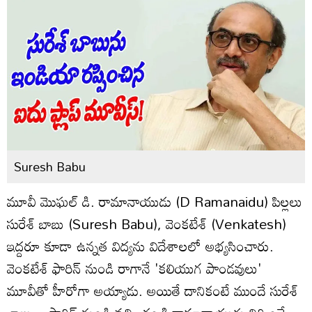
Suresh Babu
మూవీ మొఘల్ డి. రామానాయుడు (D Ramanaidu) పిల్లలు
సురేశ్ బాబు (Suresh Babu), వెంకటేశ్‌ (Venkatesh)
ఇద్దరూ కూడా ఉన్నత విద్యను విదేశాలలో అభ్యసించారు.
వెంకటేశ్ ఫారిన్ నుండి రాగానే 'కలియుగ పాండవులు'
మూవీతో హీరోగా అయ్యాడు. అయితే దానికంటే ముందే సురేశ్‌