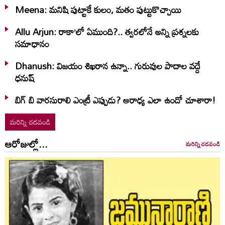
Meena: మనిషి పుట్టాకే కులం, మతం పుట్టుకొచ్చాయి
Allu Arjun: రాకా’లో ఏముంది?.. త్వరలోనే అన్ని ప్రశ్నలకు
సమాధానం
Dhanush: విజయం శిఖరాన ఉన్నా.. గురువుల పాదాల వద్దే
ధనుష్‌
బిగ్ బి వారసురాలి ఎంట్రీ ఎప్పుడు? ఆరాధ్య ఎలా ఉందో చూశారా!
మరిన్ని చదవండి
ఆరోజుల్లో...
మరిన్ని చదవండి