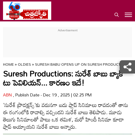
HOME
»
OLDIES
»
SURESH BABU OPENS UP ON SURESH PRODUCTIONS’ 
Suresh Productions: సురేశ్‌ బాబు బ్యాక్
టు పెవిలియన్... కారణం ఇదే!
ABN
, Publish Date - Dec 19 , 2025 | 02:25 PM
'సురేశ్‌ ప్రొడక్షన్స్'కు వరుసగా ఐదు ఫ్లాప్ సినిమాలు రావడంతో తాను
ఈ రంగంలోకి రావాల్సి వచ్చిందని సురేశ్‌ బాబు తెలిపాడు. మూడు
తెలుగు సినిమాలతో పాటు ఒక తమిళ, మరో హిందీ సినిమా కూడా
ఫ్లాప్ అయ్యాయని సురేశ్ బాబు అన్నారు.