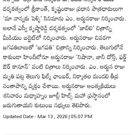
దర్శకత్వంలో శ్రీకాంత్‌, కృష్ణంరాజు ప్రధాన పాత్రధారులుగా
'మా నాన్నకు పెళ్ళి' సినిమాను ఎం. అర్జునరాజు నిర్మించారు.
అలానే ఎస్వీ కృష్ణారెడ్డి దర్శకత్వంలో 'జాబిలి' చిత్రాన్ని
మీడియం బడ్జెట్‌లో నిర్మించారు. అర్జునరాజు చివరగా
జగపతిబాబుతో 'జగపతి' చిత్రాన్ని నిర్మించారు. తెలుగులోనే
కాకుండా హిందీలోనూ అర్జునరాజు 'నిషానా, జానీ దోస్త్‌, ఫర్జ్‌
ఔర్‌ కానూన్‌' వంటి చిత్రాలు నిర్మించారు. ఎం. అర్జున రాజు
మృతి పట్ల తెలుగు ఫిల్మ్ ఛాంబర్, నిర్మాతల మండలి తీవ్ర
సంతాపాన్ని వ్యక్తం చేశాయి. అర్జునరాజు అంత్యక్రియలు
శనివారం మధ్యాహ్నం జూబ్లీ హిల్స్ మహా ప్రస్థానంలో
జరుగుతాయని కుటుంబ సభ్యులు తెలిపారు.
Updated Date - Mar 13 , 2026 | 05:07 PM