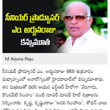
M Arjuna Raju
సీనియర్ ప్రొడ్యూసర్ ఎం. అర్జునరాజు (80) శుక్రవారం
మధ్యాహ్నంలో అనారోగ్యంతో హైదరాబాద్‌లో కన్నుమూశారు.
తన మిత్రులతో కలిసి ఆయన ఎన్టీఆర్ హీరోగా 'వేటగాడు,
కొండవీటి సింహం' వంటి సూపర్ డూపర్ హిట్ చిత్రాలను
నిర్మించారు. కృష్ణ, కృష్ణంరాజు 'అడవి సింహాలు', శోభన్‌ బాబు