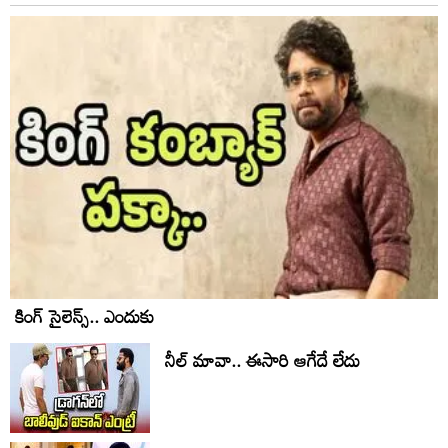
కింగ్ సైలెన్స్.. ఎందుకు
నీల్ మావా.. ఈసారి ఆగేదే లేదు