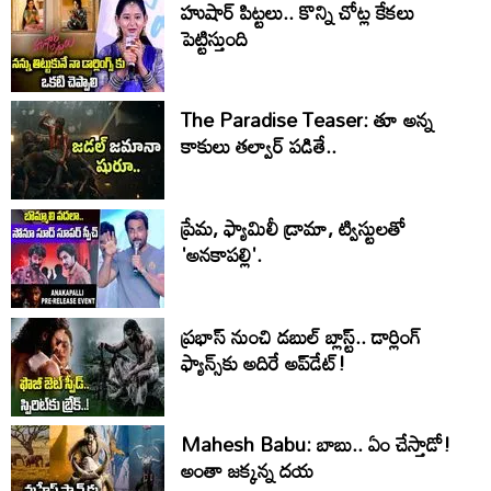
హుషార్‌ పిట్టలు.. కొన్ని చోట్ల కేకలు
పెట్టిస్తుంది
The Paradise Teaser: తూ అన్న
కాకులు తల్వార్ పడితే..
ప్రేమ, ఫ్యామిలీ డ్రామా, ట్విస్టులతో
'అనకాపల్లి'.
ప్రభాస్ నుంచి డబుల్ బ్లాస్ట్.. డార్లింగ్
ఫ్యాన్స్‌కు అదిరే అప్‌డేట్!
Mahesh Babu: బాబు.. ఏం చేస్తాడో!
అంతా జ‌క్క‌న్న ద‌య‌