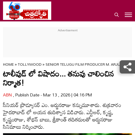
HOME
»
TOLLYWOOD
»
SENIOR TELUGU FILM PRODUCER M. ARJUNRAJU
టాలీవుడ్ లో విషాదం... తనువు చాలించిన
నిర్మాత!
ABN
, Publish Date - Mar 13 , 2026 | 04:16 PM
సీనియర్ ప్రొడ్యూసర్ ఎం. అర్జునరాజు కన్నుమూశారు. శుక్రవారం
హైదరాబాద్ లో ఆయన తుదిశ్వాస విడిచారు. ఎన్టీఆర్, కృష్ణ,
కృష్ణంరాజు, శోభన్ బాబు, శ్రీకాంత్ తదితరులతో అర్జునరాజు
సినిమాలు నిర్మించారు.