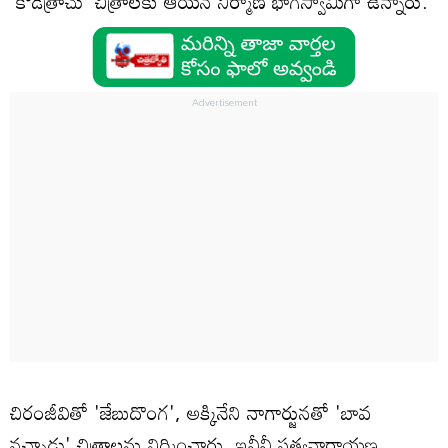
'కోడెత్రాచు' చిత్రాలకు ఆయన నిర్మాణ భాగస్వామిగా ఉన్నారు.
చిరంజీవితో 'జేబుదొంగ', అక్కినేని నాగార్జునతో 'బావ
నచ్చాడు' చిత్రాలను నిర్మించారు. ఇవీవీ సత్యనారాయణ