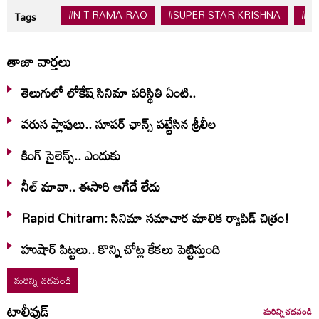
#N T RAMA RAO
#SUPER STAR KRISHNA
#K
Tags
తాజా వార్తలు
తెలుగులో లోకేష్ సినిమా పరిస్థితి ఏంటి..
వరుస ప్లాపులు.. సూపర్ ఛాన్స్ పట్టేసిన శ్రీలీల
కింగ్ సైలెన్స్.. ఎందుకు
నీల్ మావా.. ఈసారి ఆగేదే లేదు
Rapid Chitram: సినిమా సమాచార మాలిక ర్యాపిడ్ చిత్రం!
హుషార్‌ పిట్టలు.. కొన్ని చోట్ల కేకలు పెట్టిస్తుంది
మరిన్ని చదవండి
టాలీవుడ్
మరిన్ని చదవండి