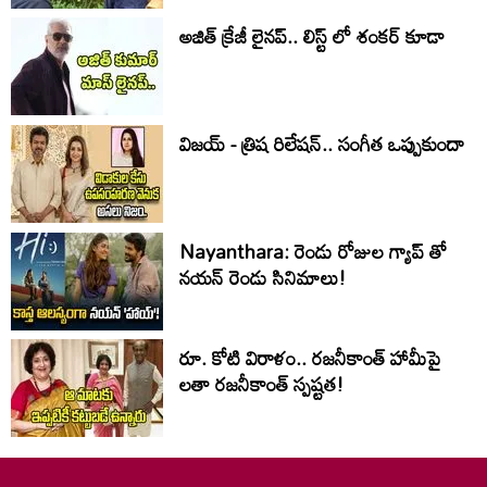
అజిత్ క్రేజీ లైనప్.. లిస్ట్ లో శంకర్ కూడా
విజయ్ - త్రిష రిలేషన్.. సంగీత ఒప్పుకుందా
Nayanthara: రెండు రోజుల గ్యాప్ తో
నయన్ రెండు సినిమాలు!
రూ. కోటి విరాళం.. రజనీకాంత్ హామీపై
లతా రజనీకాంత్ స్పష్టత!