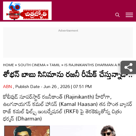
HOME
»
SOUTH CINEMA
»
TAMIL
»
IS RAJINIKANTHS DHARMAN A REMAKE 
శోభన్ బాబు సినిమాను రజనీ రీమేక్ చేస్తున్నాడా..
ABN
, Publish Date - Jun 26 , 2026 | 07:51 PM
కోలీవుడ్ సూపర్‌స్టార్ రజనీకాంత్ (Rajinikanth) హీరోగా,
ఉలగనాయగన్ కమల్ హాసన్ (Kamal Haasan) తన సొంత బ్యానర్
రాజ్ కమల్ ఫిల్మ్స్ ఇంటర్నేషనల్ (RKFI) పై తెరకెక్కుతోన్న చిత్రం
ధర్మన్ (Dharman)