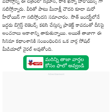
వహిస్తోన్న ఈ చిత్రంలో సిమ్రాన్, రాశీ ఖన్నా హీరోయిన్స్ గా
నటిస్తోన్నారు. వీరితో పాటు మీనాక్షీ చౌదరి కూడా మరో
హీరోయిన్ గా నటిస్తోందని సమాచారం. సౌత్ ఇండస్ట్రీలోనే
ఇద్దరు బిగ్గెస్ట్ లెజెండ్స్ కలిసి చేస్తున్న ప్రాజెక్ట్ కావడంతో దీనిపై
అంచనాలు ఆకాశాన్ని తాకుతున్నాయి. అయితే తాజాగా ఈ
సినిమా కథాంశానికి సంబంధించిన ఒక వార్త సోషల్
మీడియాలో వైరల్ అవుతోంది.