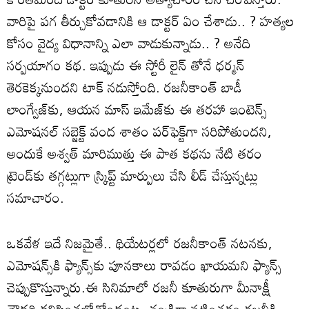
వారిపై పగ తీర్చుకోవడానికి ఆ డాక్టర్ ఏం చేశాడు.. ? హత్యల
కోసం వైద్య విధానాన్ని ఎలా వాడుకున్నాడు.. ? అనేది
సర్పయాగం కథ. ఇప్పుడు ఈ స్టోరీ లైన్ తోనే ధర్మన్
తెరకెక్కనుందని టాక్ నడుస్తోంది. రజనీకాంత్ బాడీ
లాంగ్వేజ్‌కు, ఆయన మాస్ ఇమేజ్‌కు ఈ తరహా ఇంటెన్స్
ఎమోషనల్ సబ్జెక్ట్ వంద శాతం పర్‌ఫెక్ట్‌గా సరిపోతుందని,
అందుకే అశ్వత్ మారిముత్తు ఈ పాత కథను నేటి తరం
ట్రెండ్‌కు తగ్గట్లుగా స్క్రిప్ట్ మార్పులు చేసి లీడ్ చేస్తున్నట్లు
సమాచారం.
ఒకవేళ ఇదే నిజమైతే.. థియేటర్లలో రజనీకాంత్ నటనకు,
ఎమోషన్స్‌కి ఫ్యాన్స్‌కు పూనకాలు రావడం ఖాయమని ఫ్యాన్స్
చెప్పుకొస్తున్నారు.ఈ సినిమాలో రజనీ కూతురుగా మీనాక్షీ
చౌదరి కనిపించబోతోందంట. తండ్రిగా నటించడం రజనీకి