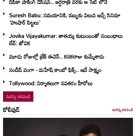
దీపికా షాకింగ్ డెసిషన్.. అర్దరాత్రి వరకు ఆ సెట్ లోనే
Suresh Babu: సమయానికి, డబ్బుకు విలువ ఇచ్చే సినిమా
'హుషార్‌ పిట్టలు'
Jovika Vijayakumar: తాతయ్య కుటుంబంతో సంబంధాలు
లేవ్: జోవిక
మూడు రోజుల్లో బ్రేక్ ఈవెన్.. కనకరాజు కుమ్మేశాడు
సందీప్ వంగా - మహేష్ కాంబో ఫిక్స్.. ఇదే సాక్ష్యం
Tollywood: నిర్మాతలుగా నవతరం హీరోలు
మరిన్ని చదవండి
కోలీవుడ్
మరిన్ని చదవండి