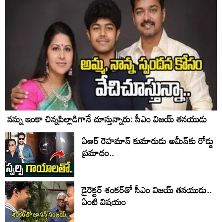
నన్ను ఇంకా చిన్నపిల్లాడిగానే చూస్తున్నారు: సీఎం విజయ్ తనయుడు
ఏఆర్‌ రెహమాన్‌ కుమారుడు అమీన్‌కు రోడ్డు
ప్రమాదం..
డైరెక్టర్ శంకర్‌తో సీఎం విజయ్ తనయుడు..
ఏంటి విషయం