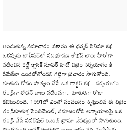
అందుతున్న సమాచారం ప్రకారం ఈ ధర్మన్ సినిమా కథ
ఒకప్పుడు టాలీవుడ్‌లో నటభూషణ శోభన్ బాబు హీరోగా
నటించిన కల్ట్ క్లాసిక్ సూపర్ హిట్ చిత్రం సర్పయాగం కి
రీమేక్‌లా ఉండబోతోందని గట్టిగా ప్రచారం సాగుతోంది.
కూతురు కోసం హత్యలు చేసే ఒక డాక్టర్ కథ.. సర్పయాగం.
తండ్రిగా శోభన్ బాబు నటించగా.. కూతురిగా రోజా
కనిపించింది. 1991లో ఎంతో సంచలనం సృష్టించిన ఈ చిత్రం
తండ్రీకూతుళ్ల సెంటిమెంట్, సమాజంలోని అన్యాయాలపై ఒక
తండ్రి చేసే పవర్‌ఫుల్ రివెంజ్ డ్రామా నేపథ్యంలో సాగుతుంది.
కొంతమంది డాక్టర్ కూతురిని అత్యాచారం చేసి చంపేస్తారు.