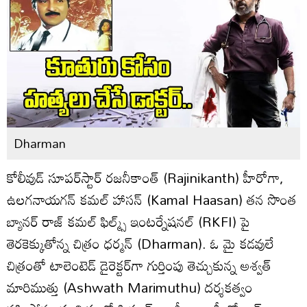
Dharman
కోలీవుడ్ సూపర్‌స్టార్ రజనీకాంత్ (Rajinikanth) హీరోగా,
ఉలగనాయగన్ కమల్ హాసన్ (Kamal Haasan) తన సొంత
బ్యానర్ రాజ్ కమల్ ఫిల్మ్స్ ఇంటర్నేషనల్ (RKFI) పై
తెరకెక్కుతోన్న చిత్రం ధర్మన్ (Dharman). ఓ మై కడవులే
చిత్రంతో టాలెంటెడ్ డైరెక్టర్‌గా గుర్తింపు తెచ్చుకున్న అశ్వత్
మారిముత్తు (Ashwath Marimuthu) దర్శకత్వం