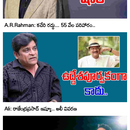
A.R.Rahman: కచేరి రద్దు... 55 వేల పరిహారం..
Ali: రాజేంద్రప్రసాద్‌ ఇష్యూ.. అలీ వివరణ