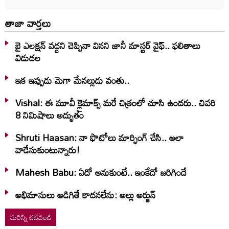
తాజా వార్తలు
బై ఎలక్షన్ వద్దని చెప్పినా వినని జానీ మాస్టర్ వైఫ్.. ఫలితాలు
విడుదల
ఇక ఇప్పుడు మెగా మేనల్లుడు వంతు..
Vishal: ఈ మూవీ క్లైమాక్స్ మరే చిత్రంలో చూసి ఉండరు.. చివరి
8 నిమిషాలు అద్భుతం
Shruti Haasan: నా ఫొటోలు మార్ఫింగ్ చేసి.. అలా
వాడేసుకుంటున్నారు!
Mahesh Babu: ఏదో అనుకుంటే.. ఇంకేదో జరిగిందే
అభిమానులు అడిగితే కాదనలేను: అల్లు అర్జున్
మరిన్ని చదవండి