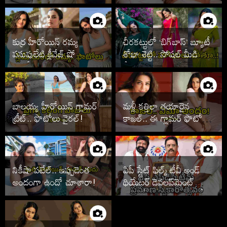
వైరల్
కుర్ర హీరోయిన్ రమ్య
చీరకట్టులో ‘బిగ్‌బాస్’ బ్యూటీ
పసుపులేటి క్లీవేజ్ షో
శోభా శెట్టి.. సోషల్ మీడియా
ఫొటోలు
షేక్!
బాలయ్య హీరోయిన్ గ్లామర్
మళ్లీ కత్తిలా తయారైన
ట్రీట్.. ఫొటోలు వైరల్!
కాజల్.. ఈ గ్లామర్ ఫొటోలు
చూశారా!
నికీషా పటేల్.. ఇప్పుడెంత
ఏపీ స్టేట్ ఫిల్మ్ టీవీ అండ్
అందంగా ఉందో చూశారా!
థియేటర్ డెవలప్‌మెంట్
కార్పొరేషన్ నూతన కమిటీ
ప్రమాణ స్వీకారోత్సవం