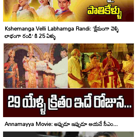
Kshemanga Velli Labhamga Randi: ‘క్షేమంగా వెళ్ళి
లాభంగా రండి’ కి 25 ఏళ్ళు
Annamayya Movie: అప్పుడూ ఇప్పుడూ ఆయనే సీఎం...