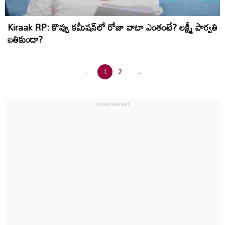
Kiraak RP: కొవ్వు కమీషన్‌లో రోజా వాటా ఎంతంటే? లక్ష్మీ పార్వతి
బతికుందా?
←
1
2
→