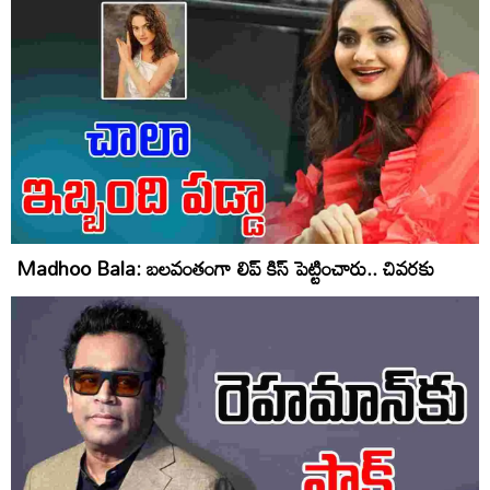
Madhoo Bala: బలవంతంగా లిప్ కిస్ పెట్టించారు.. చివరకు