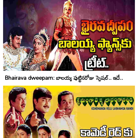
Bhairava dweepam: బాలయ్య పుట్టినరోజు స్పెషల్‌.. ఇదే..