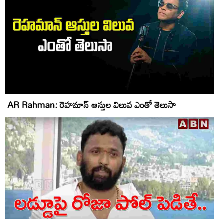
AR Rahman: రెహమాన్‌ ఆస్తుల విలువ ఎంతో తెలుసా