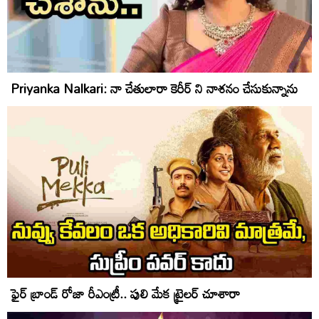
Priyanka Nalkari: నా చేతులారా కెరీర్ ని నాశనం చేసుకున్నాను
ఫైర్ బ్రాండ్ రోజా రీఎంట్రీ.. పులి మేక ట్రైలర్ చూశారా