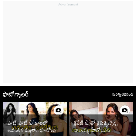
ఫొటోగ్యాలరీ
మరిన్ని చదవండి
హాట్ హాట్ పోజులలో
క్లివేజ్ షోతో కైపెక్కిస్తోన్న
అవంతిక మిశ్రా.. ఫొటోలు
బాలయ్య హీరోయిన్