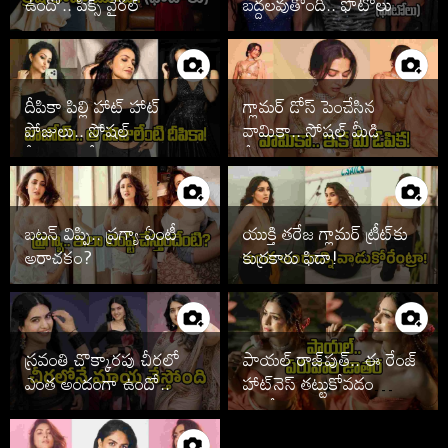
ఉందో.. పిక్స్ వైరల్
బద్దలవుతోంది.. ఫొటోలు
వైరల్
దీపికా పిల్లి హాట్ హాట్
గ్లామర్ డోస్ పెంచేసిన
పోజులు.. సోషల్
వామికా.. సోషల్ మీడియా
మీడియాలో సెగలు
షేక్!
బటన్ విప్పి.. ప్రగ్యా ఏంటీ
యుక్తి తరేజ గ్లామర్ ట్రీట్‌కు
అరాచకం?
కుర్రకారు ఫిదా!
స్రవంతి చొక్కారపు చీరలో
పాయల్ రాజ్‌పుత్.. ఈ రేంజ్
ఎంత అందంగా ఉందో..
హాట్‌నెస్ తట్టుకోవడం
కష్టమే!