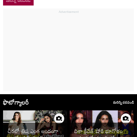
మరిన్ని చదవండి
ఫొటోగ్యాలరీ
మరిన్ని చదవండి
చీరలో త్రిష ఎంత అందంగా
దిశా క్లీవేజ్ షోకి భూగోళం