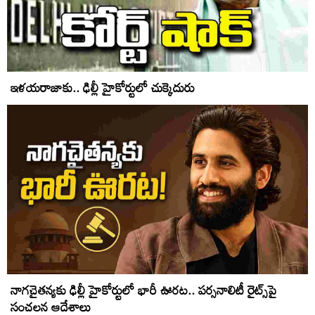
ఇళయరాజాకు.. ఢిల్లీ హైకోర్టులో చుక్కెదురు
నాగచైతన్యకు ఢిల్లీ హైకోర్టులో భారీ ఊరట.. పర్సనాలిటీ రైట్స్‌పై
సంచలన ఆదేశాలు