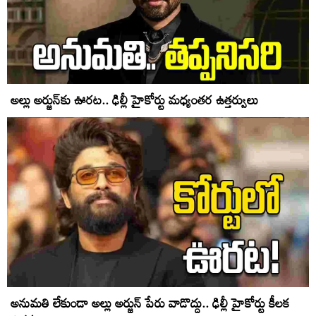
అల్లు అర్జున్‌కు ఊరట.. ఢిల్లీ హైకోర్టు మధ్యంతర ఉత్తర్వులు
అనుమతి లేకుండా అల్లు అర్జున్‌ పేరు వాడొద్దు.. ఢిల్లీ హైకోర్టు కీలక