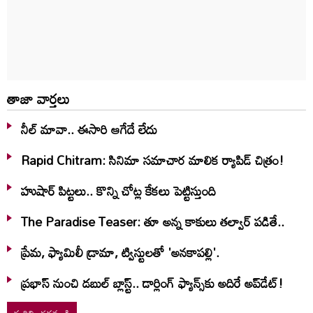
తాజా వార్తలు
నీల్ మావా.. ఈసారి ఆగేదే లేదు
Rapid Chitram: సినిమా సమాచార మాలిక ర్యాపిడ్ చిత్రం!
హుషార్‌ పిట్టలు.. కొన్ని చోట్ల కేకలు పెట్టిస్తుంది
The Paradise Teaser: తూ అన్న కాకులు తల్వార్ పడితే..
ప్రేమ, ఫ్యామిలీ డ్రామా, ట్విస్టులతో 'అనకాపల్లి'.
ప్రభాస్ నుంచి డబుల్ బ్లాస్ట్.. డార్లింగ్ ఫ్యాన్స్‌కు అదిరే అప్‌డేట్!