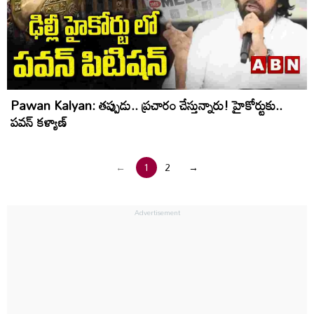
Pawan Kalyan: తప్పుడు.. ప్రచారం చేస్తున్నారు! హైకోర్టుకు..
పవన్ కళ్యాణ్
←
1
2
→