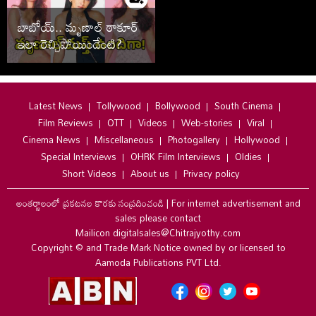
బాబోయ్.. మృణాల్ ఠాకూర్
ఇలా రెచ్చిపోయిందేంటి?
Latest News
Tollywood
Bollywood
South Cinema
Film Reviews
OTT
Videos
Web-stories
Viral
Cinema News
Miscellaneous
Photogallery
Hollywood
Special Interviews
OHRK Film Interviews
Oldies
Short Videos
About us
Privacy policy
అంతర్జాలంలో ప్రకటనల కొరకు సంప్రదించండి
|
For internet advertisement and
sales please contact
Mailicon digitalsales@Chitrajyothy.com
Copyright © and Trade Mark Notice owned by or licensed to
Aamoda Publications PVT Ltd.