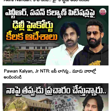
Pawan Kalyan, Jr NTR: ఐపీ లాగిన్లు.. మూడు వారాల్లో
అందించండి