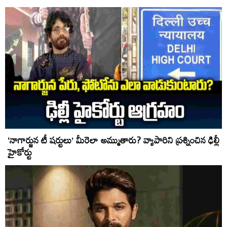
‘నాగార్జున టీ షర్టులు’ మీరెలా అమ్ముతారు? వ్యాపారిని ప్రశ్నించిన ఢిల్లీ
హైకోర్టు