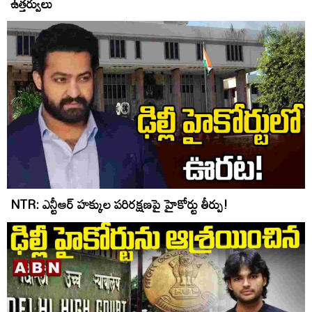
ఉత్తర్వులు
NTR: ఎన్టీఆర్ హక్కుల పరిరక్షణపై హైకోర్టు తీర్పు!