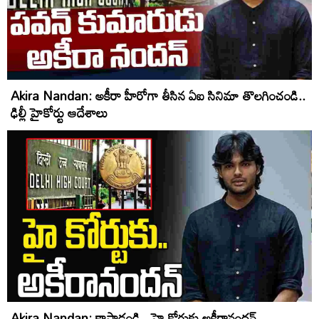
Akira Nandan: అకీరా హీరోగా తీసిన ఏఐ సినిమా తొలగించండి..
ఢిల్లీ హైకోర్టు ఆదేశాలు
Akira Nandan: కాపాడండి.. హై కోర్టుకు అకీరానందన్