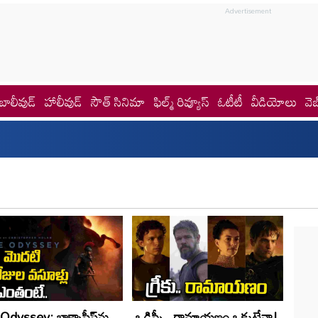
బాలీవుడ్
హాలీవుడ్
సౌత్ సినిమా
ఫిల్మ్ రివ్యూస్
ఓటీటీ
వీడియోలు
వెబ
Odyssey: బాక్సాఫీస్‌ను
ఒడిస్సీ.. రామాయ‌ణం ఒక్క‌టేనా!