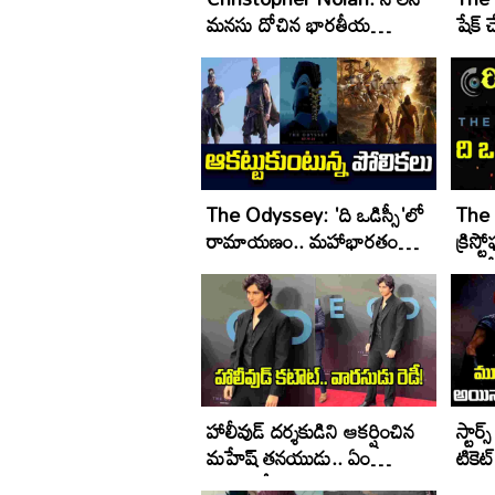
మనసు దోచిన భారతీయ
షేక్ చ
సినిమా..
The Odyssey: 'ది ఒడిస్సీ'లో
The
రామాయణం.. మహాభారతం
క్రిస్
ఛాయలు?
మూవీ
హాలీవుడ్ దర్శకుడిని ఆకర్షించిన
స్టార
మహేష్ తనయుడు.. ఏం
టికెట
జరుగుతోంది