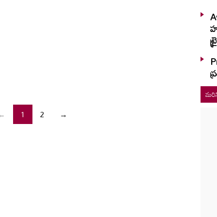
A
హష్మీ.. ఆక
ట్
P
ప
మరిన
←
1
2
→