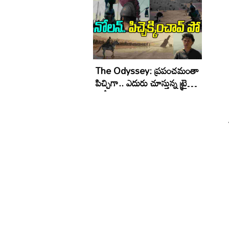
The Odyssey: ప్ర‌పంచ‌మంతా
పిచ్చిగా.. ఎదురు చూస్తున్న ట్రైల‌ర్
వ‌చ్చేసింది.