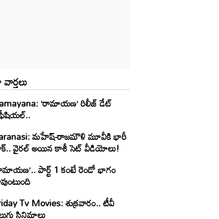
 వార్తలు
amayana: ‘రామాయణ’ రిలీజ్ డేట్
ీషియల్‌..
aranasi: మహేష్-రాజమౌళి మూవీకి భారీ
క్.. వైరల్ అయిన కాశీ సెట్ వీడియోలు!
ామాయణ’.. పార్ట్‌ 1 కంటే రెండో భాగం
ావుంటుంది
riday Tv Movies: శుక్ర‌వారం.. టీవీ
ెలుగు సినిమాలు