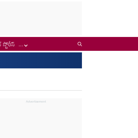
్ స్టోరీస్
...