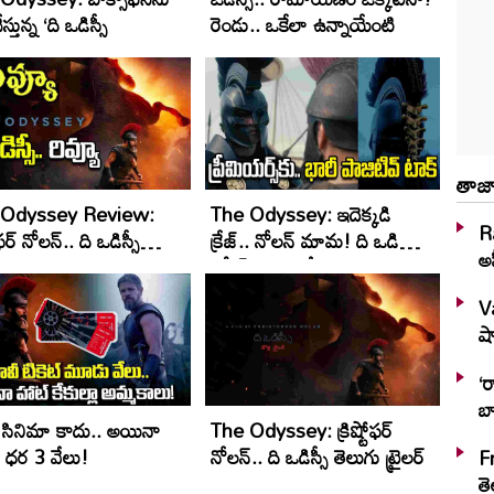
ేస్తున్న ‘ది ఒడిస్సీ
రెండు.. ఒకేలా ఉన్నాయేంటి
తాజా
 Odyssey Review:
The Odyssey: ఇదెక్క‌డి
R
టోఫర్ నోల‌న్.. ది ఒడిస్సీ
క్రేజ్‌.. నోల‌న్ మామ‌! ది ఒడిస్సీ
అఫ
 రివ్యూ
రిలీజ్‌కు ముందే సంచలనం..
ఇండియాలో అడ్వాన్స్ బుకింగ్స్‌తో
V
రికార్డు
షా
‘ర
బ
్స్ సినిమా కాదు.. అయినా
The Odyssey: క్రిష్టోఫ‌ర్
్ ధర 3 వేలు!
నోలన్.. ది ఒడిస్సీ తెలుగు ట్రైల‌ర్‌
F
త