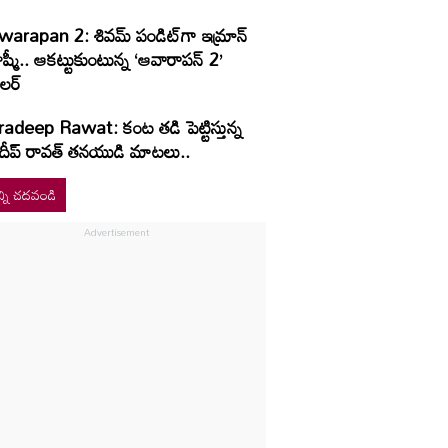
warapan 2: శివమ్ పండిట్‌గా ఇమ్రాన్
ట్టుకుంటున్న ‘ఆవారాపన్ 2’
రైలర్
radeep Rawat: కంట తడి పెట్టిస్తున్న
్రదీప్ రావత్ తనయుడి మాటలు..
్ని చదవండి