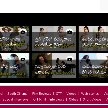
డ్రస్‌లో పూజిత
వైట్ డ్రస్‌లో వయ్యారాలు
తెల్లచీర, మల్లెపూ
డ.. ఫొటోలు
ఒలకబోస్తూ నైనికా..
స్రవంతి చొక్కార
ిందే
ఫొటోలు వైరల్
కథ?
 బోర్సే లేటెస్ట్
సన్యా మల్హోత్రా ఏంటీ
యష్, కియారా కెమిస్
అరాచకం..
సోషల్ మీడియా
తగలడిపోతోందిగ
od
South Cinema
Film Reviews
OTT
Videos
Web-stories
Vir
Special Interviews
OHRK Film Interviews
Oldies
Short Videos
A