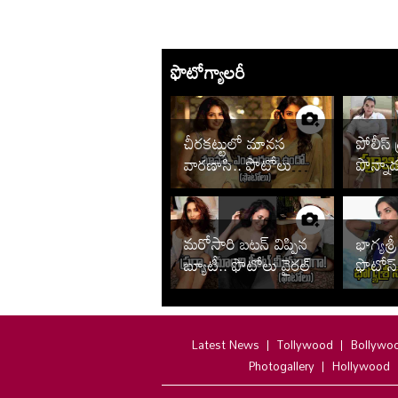
ఫొటోగ్యాలరీ
చీరకట్టులో మానస
పోలీస్ 
వారణాసి.. ఫొటోలు
పొన్నా
వైరల్
చూడాల్స
మరోసారి బటన్ విప్పిన
భాగ్యశ్రీ
బ్యూటీ.. ఫొటోలు వైరల్
ఫొటోస్
Latest News
Tollywood
Bollywo
Photogallery
Hollywood