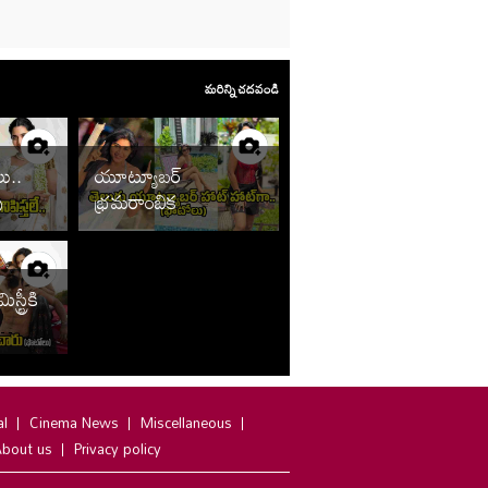
మరిన్ని చదవండి
లు..
యూట్యూబర్
పు ఏంటి
భ్రమరాంబిక
మొదలెట్టిందిగా.. ఇంత
హాట్‌గానా
ట్రీకి
ా..
al
Cinema News
Miscellaneous
bout us
Privacy policy