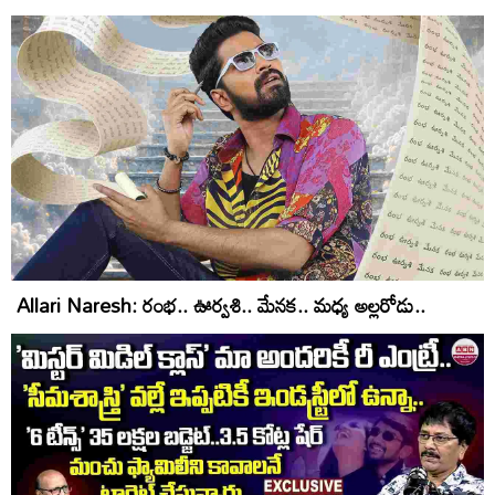
Allari Naresh: రంభ.. ఊర్వశి.. మేనక.. మధ్య అల్లరోడు..