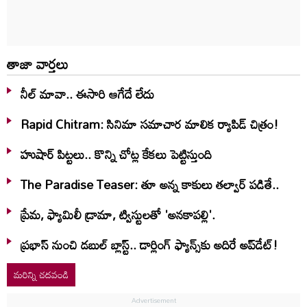
తాజా వార్తలు
నీల్ మావా.. ఈసారి ఆగేదే లేదు
Rapid Chitram: సినిమా సమాచార మాలిక ర్యాపిడ్ చిత్రం!
హుషార్‌ పిట్టలు.. కొన్ని చోట్ల కేకలు పెట్టిస్తుంది
The Paradise Teaser: తూ అన్న కాకులు తల్వార్ పడితే..
ప్రేమ, ఫ్యామిలీ డ్రామా, ట్విస్టులతో 'అనకాపల్లి'.
ప్రభాస్ నుంచి డబుల్ బ్లాస్ట్.. డార్లింగ్ ఫ్యాన్స్‌కు అదిరే అప్‌డేట్!
మరిన్ని చదవండి