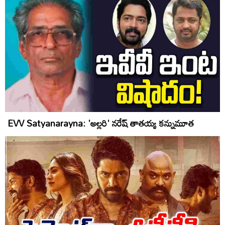
EVV Satyanarayna: 'అల్లరి' నరేష్ తాతయ్య కన్నుమూత