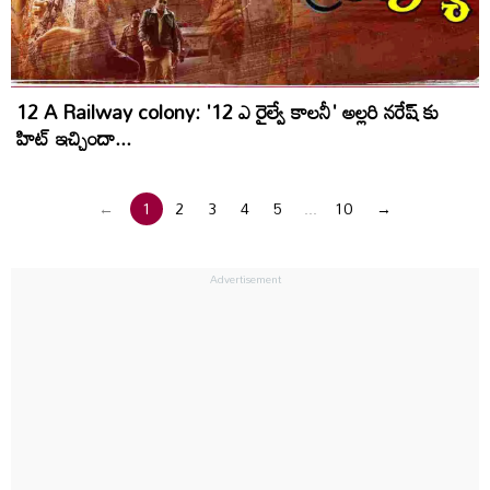
12 A Railway colony: '12 ఎ రైల్వే కాలనీ' అల్లరి నరేష్ కు
హిట్ ఇచ్చిందా...
←
1
2
3
4
5
...
10
→