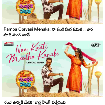
Ramba Oorvasi Menaka: నా కంటి మీద కునుకే .. ఊర
మాస్ సాంగ్ అంతే
‘రంభ ఊర్వశీ మేనక’ కొత్త సాంగ్ వచ్చేసింది