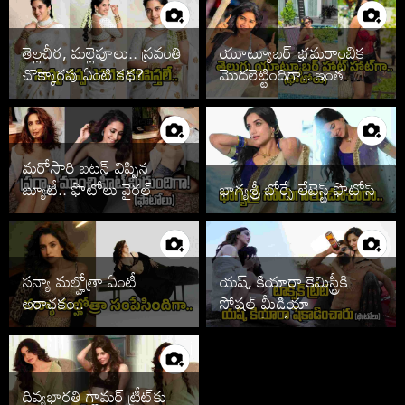
తెల్లచీర, మల్లెపూలు.. స్రవంతి
యూట్యూబర్ భ్రమరాంబిక
చొక్కారపు ఏంటి కథ?
మొదలెట్టిందిగా.. ఇంత
హాట్‌గానా
మరోసారి బటన్ విప్పిన
బ్యూటీ.. ఫొటోలు వైరల్
భాగ్యశ్రీ బోర్సే లేటెస్ట్ ఫొటోస్
సన్యా మల్హోత్రా ఏంటీ
యష్, కియారా కెమిస్ట్రీకి
అరాచకం..
సోషల్ మీడియా
తగలడిపోతోందిగా..
దివ్యభారతి గ్లామర్ ట్రీట్‌కు