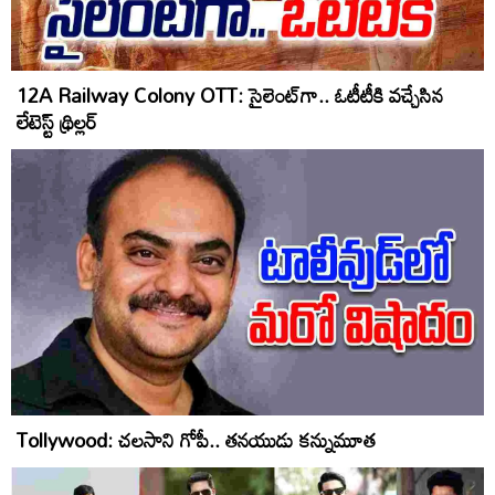
12A Railway Colony OTT: సైలెంట్‌గా.. ఓటీటీకి వ‌చ్చేసిన‌
లేటెస్ట్ థ్రిల్ల‌ర్‌
Tollywood: చలసాని గోపీ.. తనయుడు కన్నుమూత