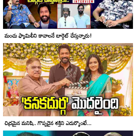
మంచు ఫ్యామిలీని కావాలనే టార్గెట్ చేస్తున్నారు!
చిద్రమైన మనిషి.. గొప్పదైన శక్తిని ఎదుర్కొంటే...