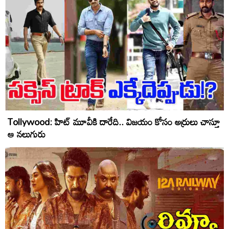
Tollywood: హిట్ మూవీకి దారేది.. విజయం కోసం అర్రులు చాస్తూ
ఆ నలుగురు