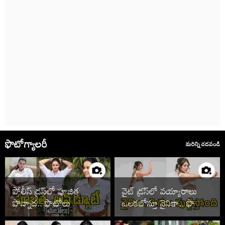
ఫొటోగ్యాలరీ
మరిన్ని చదవండి
పోలీస్ డ్రస్‌లో పూజిత
వైట్ డ్రస్‌లో వయ్యారాలు
పొన్నాడ.. ఫొటోలు
ఒలకబోస్తూ నైనికా.. ఫొటోలు
చూడాల్సిందే
వైరల్