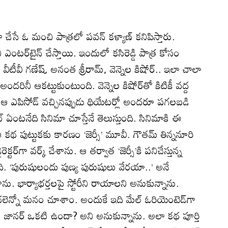
చేసే ఓ మంచి పాత్రలో పవన్ కళ్యాణ్ కనిపిస్తారు.
ినీ ఎంటర్‌టైన్ చేస్తాయి. ఇందులో కసిరెడ్డి పాత్ర కోసం
 వీటీవీ గణేష్, అనంత శ్రీరామ్, వెన్నెల కిషోర్.. ఇలా చాలా
అందరినీ ఆకట్టుకుంటుంది. వెన్నెల కిషోర్‌తో కిటికీ వద్ద
 ఆ ఎపిసోడ్ వచ్చినప్పుడు థియేటర్లో అందరూ పగలబడి
్ ఏంటనేది సినిమా చూస్తేనే తెలుస్తుంది. సినిమాకి ఈ
కథ పుట్టుకకు కారణం ‘జెర్సీ’ మూవీ. గౌతమ్ తిన్ననూరి
ైరెక్టర్‌గా వర్క్ చేశాను. ఆ తర్వాత ‘జెర్సీ’కి పనిచేస్తున్న
‘పురుషులందు పుణ్య పురుషులు వేరయా..’ అనే
ాను. భార్యాభర్తలపై స్టోరీని రాయాలని అనుకున్నాను.
థలెన్నో మనం చూశాం. అందుకే ఇది మేల్ ఓరియెంటెడ్‌గా
 జానర్ ఒకటి ఉందా? అని అనుకున్నాను. అలా కథ పూర్తి