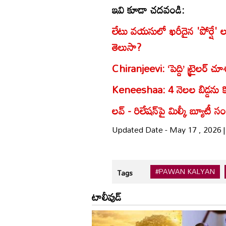
ఇవి కూడా చదవండి:
లేటు వ‌య‌సులో ఖ‌రీదైన 'పోర్షే' ల‌గ
తెలుసా?
Chiranjeevi: ‘పెద్ది’ ట్రైలర్ చ
Keneeshaa: 4 నెలల బిడ్డను క
లవ్‌ - రిలేషన్‌‌పై మిల్కీ బ్యూటీ
Updated Date - May 17 , 2026 
#PAWAN KALYAN
Tags
టాలీవుడ్