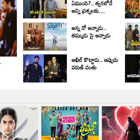
ఏముంది?.. త్వరలోనే
అన్ని ప్రశ్నలకు
సమాధానం
అన్న నో అన్నాడు..
తమ్ముడు సై అన్నాడు
అఖిల్ కొట్టాడు.. ఇప్పుడు
.
వరుణ్ వంతు