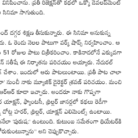
నిపించాను. ప్రతీ రిజెక్షన్‌తో కథలో ఒక్కో డెవలప్‌మెంట్
ఈ సినిమా సాగుతుంది.
్యానంద్ దగ్గర శిక్షణ తీసుకున్నారు. ఈ సినిమా అనుకున్న
లేదు. ఓ రెండు నెలల పాటుగా వర్క్ షాప్స్ నిర్వహించాం. ఆ
త్తం 51 రోజుల పాటు చిత్రీకరించాం. కాకినాడలోనే ఎక్కువగా
ెన్ సతీషే ఈ నిర్మాత‌ను పరిచయం అయ్యారు. నేచురల్
ింగ్ చేశాం. ఇందులో ఆరు పాటలుంటాయి. ప్రతీ పాట చాలా
వా’ నుంచీ నాకు మ్యూజిక్ డైరెక్టర్ శ్రవణ్ పరిచయం. మంచి
ర్ఆర్ కూడా ఇచ్చారు. అందరూ నాకు గొప్పగా
యాక్షన్, ఫ్యాంటసీ, థ్రిల్లర్ జానర్లలో కథలు రెడీగా
చోట్ల హరర్, థ్రిల్లర్, యాక్షన్ ఎలిమెంట్స్ ఉంటాయి.
్టుకునేలా ‘పురుష:’ ఉంటుంది. కుటుంబ సమేతంగా థియేటర్‌‌కి
ుకుంటున్నాను’’ అని చెప్పుకొచ్చారు.