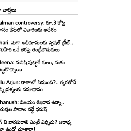
 వార్తలు
alman controversy: రూ.3 కోట్ల
ోసం కేసులో విచారణకు ఆదేశం
ari: మెగా అభిమానులకు స్పెషల్ ట్రీట్..
లిసారి ఒకే తెరపై తండ్రీకొడుకులు
eena: మనిషి పుట్టాకే కులం, మతం
ట్టుకొచ్చాయి
llu Arjun: రాకా’లో ఏముంది?.. త్వరలోనే
్ని ప్రశ్నలకు సమాధానం
hanush: విజయం శిఖరాన ఉన్నా..
రువుల పాదాల వద్దే ధనుష్‌
గ్ బి వారసురాలి ఎంట్రీ ఎప్పుడు? ఆరాధ్య
లా ఉందో చూశారా!