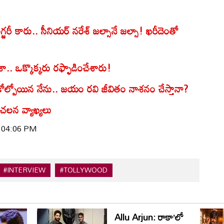
్జ‌రీ కారు.. సీనియ‌ర్ న‌రేశ్ జ‌ల్సానే జ‌ల్సా! ఖరీదెంతో
ూశా.. ఒక్కొక్కరు రఫ్ఫాడించేశారు!
ోల్పోయిన నేను.. జయం రవి జీవితం నాశనం చేస్తానా?
 సంచలన వ్యాఖ్యలు
| 04:06 PM
#INTERVIEW
#TOLLYWOOD
Allu Arjun: రాకా’లో