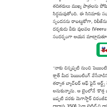
తదితరులు ముఖ్య పాత్రలను పోషి
సిద్ధమవుతోంది. ఈ సినిమాకు స
స్పందనను రాబట్టుకోగా, రిలీజ్‌ను
దర్శకుడు వీరు వులవల (Veeru 
సందర్భంగా ఆయన మాట్లాడుతూ
‘‘నాకు చిన్నప్పటి నుంచి పెయిం
క్లాత్ మీద పెయింటింగ్ వేసేవాడ
తర్వాత బ్యాచ్‌లర్ ఆఫ్ ఫైన్ ఆర్ట్
అనుకున్నాను. ఆ టైంలోనే ‘కొత్త 
ఇప్పటి వరకు మెగాస్టార్ చిరంజీ
దాదాపు 350కి పైగా టైటిల్స్‌ని 