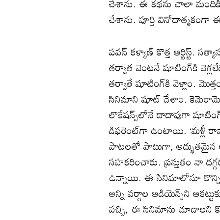
చేశాను. ఈ కథను చాలా మందికి వి
చేశాను. పూర్తి వినోదాత్మకంగా 
పవన్ కళ్యాణ్ కొత్త ఆర్టిస్ట్. సత
తర్వాత వెంటనే షూటింగ్‌కి వెళ్ల
తర్వాతే షూటింగ్‌కి వెళ్లాం. మొ
సినిమాని షూట్ చేశాం. కెమెరామ
లొకేషన్స్‌లోనే దాదాపుగా షూట
డిఫరెంట్‌గా ఉంటాయి. ‘మళ్లీ రా
పాటలతో పాటుగా, అద్భుతమైన ఆ
సహకరించారు. ప్రస్తుతం నా దగ్గర 
ఉన్నాయి. ఈ సినిమాలోనూ కొన్ని 
అన్ని వర్గాల ఆడియెన్స్‌‌ని ఆకట
వచ్చి, ఈ సినిమాను చూడాలని కోర