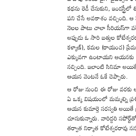
కథను రెడీ చేసుకుని, ఇండస్ట్రీల
పని చేసే అవకాశం వచ్చింది. 
నెలల పాటు చాలా సీరియస్‌గా వర
అప్పుడు ఓ సారి బత్తుల కోటేశ్వరర
కళ్యాణ్), కమల (రాయంచ) ప్రేమ 
ఎక్కువగా ఉంటాయని ఆయనకు చె
నచ్చింది. ఇలాంటి సినిమా అయితేన
ఆయన వెంటనే ఓకే చెప్పారు.
ఆ రోజు నుంచి ఈ రోజు వరకు ఆయ
ఏ ఒక్క విషయంలో మమ్మల్ని ప్రశ్ని
ఆయన కుమార్తె సరస్వతి అయితే 
చూసుకున్నారు. వారిద్దరి సపోర్
తర్వాత నిర్మాత కోటేశ్వరరావు నన