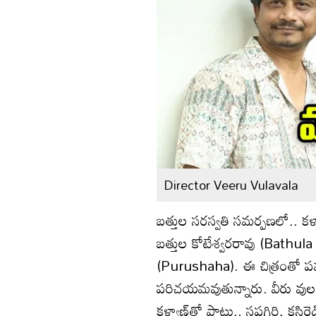
Director Veeru Vulavala
బత్తుల సరస్వతి సమర్పణలో.. కళ్య
బత్తుల కోటేశ్వరరావు (Bathula 
(Purushaha). ఈ చిత్రంతో పవ
పరిచయమవుతున్నారు. వీరు వులవ
కళ్యాణ్‌తో పాటు.. సప్తగిరి, కసిర