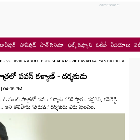
బాలీవుడ్
హాలీవుడ్
సౌత్ సినిమా
ఫిల్మ్ రివ్యూస్
ఓటీటీ
వీడియోలు
వెబ
ERU VULAVALA ABOUT PURUSHAHA MOVIE PAVAN KALYAN BATHULA
ాత్రలో పవన్ కళ్యాణ్ - దర్శకుడు
6 | 04:06 PM
 మంచి పాత్రలో పవన్ కళ్యాణ్ కనిపిస్తారు. సప్తగిరి, కసిరెడ్డి
ి.. అని తెలిపారు ‘పురుష:’ దర్శకుడు వీరు వులవల.