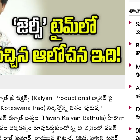
తాజా
S
మ
Bh
తొ
M
పు
A
అన
ాణ్ ప్రొడక్షన్స్ (Kalyan Productions) బ్యానర్‌ పై
Koteswara Rao) నిర్మిస్తోన్న చిత్రం ‘పురుష:’
D
గు
న్ కళ్యాణ్‌ బత్తుల (Pavan Kalyan Bathula) హీరోగా
ల దర్శకత్వం రూపుదిద్దుకుంటోన్న ఈ చిత్రంలో పవన్
బి
ెడ్డి రాజ్ కుమార్, రాయంచ కొక్కుర, విషిక, హాసిని సుధీర్‌
ఎ