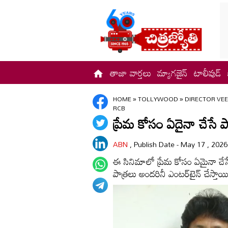
తాజా వార్తలు
మ్యాగజైన్
టాలీవుడ్
HOME
»
TOLLYWOOD
»
DIRECTOR VE
RCB
ప్రేమ కోసం ఏదైనా చేసే ప
ABN
, Publish Date - May 17 , 202
ఈ సినిమాలో ప్రేమ కోసం ఏమైనా చేసే ఓ
పాత్రలు అందరినీ ఎంటర్‌టైన్ చేస్తాయ