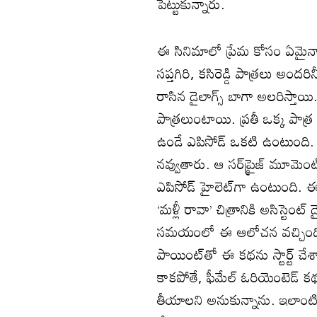
పెట్టుకున్నారు.
ఈ సినిమాలో ప్రేమ కోసం ఏమైనా 
సప్తగిరి, కసిరెడ్డి పాత్రలు అందర
రాసిన డైలాగ్స్ బాగా అలరిస్తాయి.
పాత్రలుంటాయి. ప్రతీ ఒక్క పాత్ర 
ఉండే ఎపిసోడ్‌ ఒకటి ఉంటుంది.
నవ్వుతారు. ఆ సర్‌ప్రైజ్ మూమెంట
ఎపిసోడ్ హైలెట్‌గా ఉంటుంది. ఈ 
‘మళ్లీ రావా’ చిత్రానికి అసిస్టెంట్ డ
సమయంలో ఈ ఆలోచన వచ్చింది. 
పాయింట్‌తో ఈ కథను స్టార్ట్ చేశ
కాకపోతే, ఫీమేల్ ఓరియెంటెడ్ క
తీయాలని అనుకున్నాను. ఇలాంటి