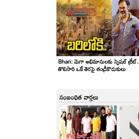
Bhari: మెగా అభిమానులకు స్పెషల్ ట్రీట్.
తొలిసారి ఒకే తెరపై తండ్రీకొడుకులు
సంబంధిత వార్తలు