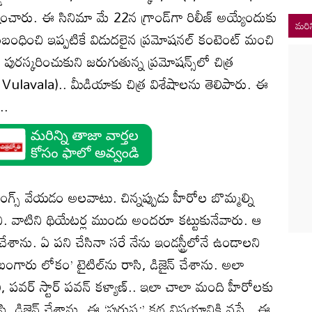
ంచారు. ఈ సినిమా మే 22న గ్రాండ్‌గా రిలీజ్ అయ్యేందుకు
మరిన
ంబంధించి ఇప్పటికే విడుదలైన ప్రమోషనల్ కంటెంట్ మంచి
 పురస్కరించుకుని జరుగుతున్న ప్రమోషన్స్‌లో చిత్ర
Vulavala).. మీడియాకు చిత్ర విశేషాలను తెలిపారు. ఈ
..
టింగ్స్ వేయడం అలవాటు. చిన్నప్పుడు హీరోల బొమ్మల్ని
ిని. వాటిని థియేటర్ల ముందు అందరూ కట్టుకునేవారు. ఆ
స్ చేశాను. ఏ పని చేసినా సరే నేను ఇండస్ట్రీలోనే ఉండాలని
బంగారు లోకం’ టైటిల్‌ను రాసి, డిజైన్ చేశాను. అలా
వి, పవర్ స్టార్ పవన్ కళ్యాణ్.. ఇలా చాలా మంది హీరోలకు
రాసి, డిజైన్ చేశాను. ఈ ‘పురుష:’ కథ విషయానికి వస్తే.. ఈ