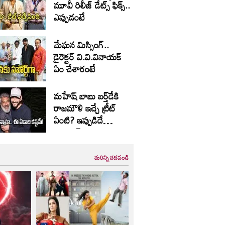
మూవీ రిలీజ్ డేట్స్ ఫిక్స్..
ఎప్పుడంటే
మేఘన మిస్సింగ్..
డైరెక్టర్ వి.వి.వినాయక్
ఏం చేశారంటే
మహేష్ బాబు బర్త్‌డే‌కి
రాజమౌళి ఇచ్చే ట్రీట్
ఏంటి? ఇప్పుడిదే
ట్రెండింగ్
మరిన్ని చదవండి