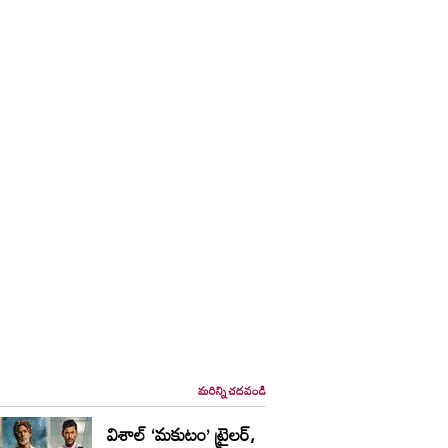
మరిన్ని చదవండి
విశాల్ ‘మకుటం’ ట్రైలర్,