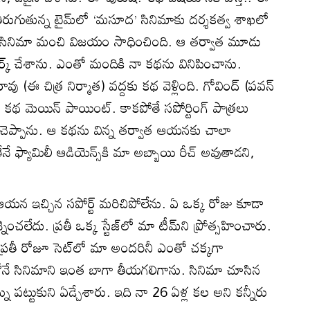
ో తిరుగుతున్న టైమ్‌లో ‘మసూద’ సినిమాకు దర్శకత్వ శాఖలో
ఆ సినిమా మంచి విజయం సాధించింది. ఆ తర్వాత మూడు
్క్ చేశాను. ఎంతో మందికి నా కథను వినిపించాను.
ావు (ఈ చిత్ర నిర్మాత) వద్దకు కథ వెళ్లింది. గోవింద్ (పవన్
కథ మెయిన్ పాయింట్. కాకపోతే సపోర్టింగ్ పాత్రలు
ప్పాను. ఆ కథను విన్న తర్వాత ఆయనకు చాలా
ే ఫ్యామిలీ ఆడియెన్స్‌కి మా అబ్బాయి రీచ్ అవుతాడని,
న ఇచ్చిన సపోర్ట్ మరిచిపోలేను. ఏ ఒక్క రోజు కూడా
ంచలేదు. ప్రతీ ఒక్క స్టేజ్‌లో మా టీమ్‌ని ప్రోత్సహించారు.
ప్రతీ రోజూ సెట్‌లో మా అందరినీ ఎంతో చక్కగా
ట్‌తోనే సినిమాని ఇంత బాగా తీయగలిగాను. సినిమా చూసిన
్ను పట్టుకుని ఏడ్చేశారు. ఇది నా 26 ఏళ్ల కల అని కన్నీరు