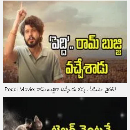
Peddi Movie: రామ్ బుజ్జిగా దివ్యేందు శర్మ.. వీడియో వైరల్!