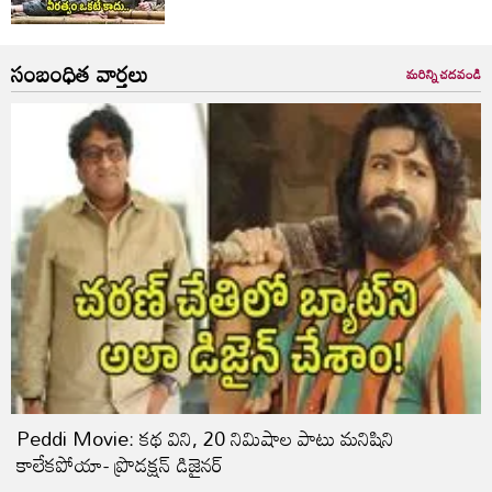
సంబంధిత వార్తలు
మరిన్ని చదవండి
Peddi Movie: కథ విని, 20 నిమిషాల పాటు మనిషిని
కాలేకపోయా- ప్రొడక్షన్ డిజైనర్