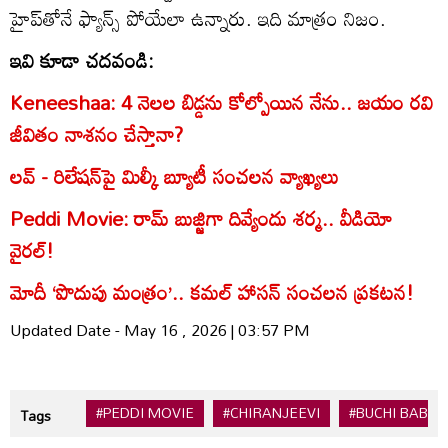
హైప్‌తోనే ఫ్యాన్స్ పోయేలా ఉన్నారు. ఇది మాత్రం నిజం.
ఇవి కూడా చదవండి:
Keneeshaa: 4 నెలల బిడ్డను కోల్పోయిన నేను.. జయం రవి
జీవితం నాశనం చేస్తానా?
లవ్‌ - రిలేషన్‌‌పై మిల్కీ బ్యూటీ సంచలన వ్యాఖ్యలు
Peddi Movie: రామ్ బుజ్జిగా దివ్యేందు శర్మ.. వీడియో
వైరల్!
మోదీ ‘పొదుపు మంత్రం’.. కమల్ హాసన్ సంచలన ప్రకటన!
Updated Date - May 16 , 2026 | 03:57 PM
#PEDDI MOVIE
#CHIRANJEEVI
#BUCHI BABU 
Tags