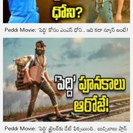
Peddi Movie: ‘పెద్ది’ కోసం ఎంఎస్ ధోని.. ఇది కదా న్యూస్ అంటే!
Peddi Movie: ‘పెద్ది’ ట్రైలర్‌కు డేట్ ఫిక్సయింది.. బుచ్చిబాబు ప్లాన్