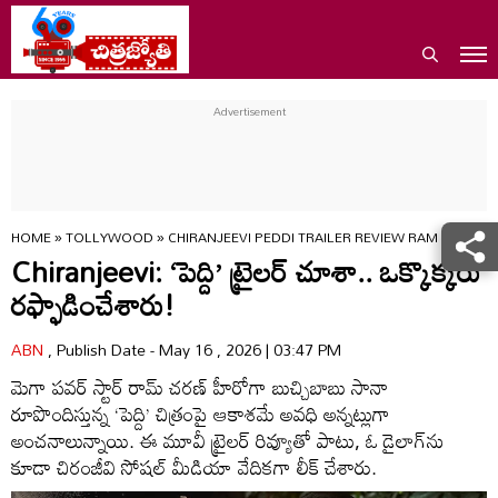
HOME
»
TOLLYWOOD
»
CHIRANJEEVI PEDDI TRAILER REVIEW RAM CHARAN
Chiranjeevi: ‘పెద్ది’ ట్రైలర్ చూశా.. ఒక్కొక్కరు
రఫ్ఫాడించేశారు!
ABN
, Publish Date - May 16 , 2026 | 03:47 PM
మెగా పవర్ స్టార్ రామ్ చరణ్ హీరోగా బుచ్చిబాబు సానా
రూపొందిస్తున్న ‘పెద్ది’ చిత్రంపై ఆకాశమే అవధి అన్నట్లుగా
అంచనాలున్నాయి. ఈ మూవీ ట్రైలర్ రివ్యూతో పాటు, ఓ డైలాగ్‌ను
కూడా చిరంజీవి సోషల్ మీడియా వేదికగా లీక్ చేశారు.