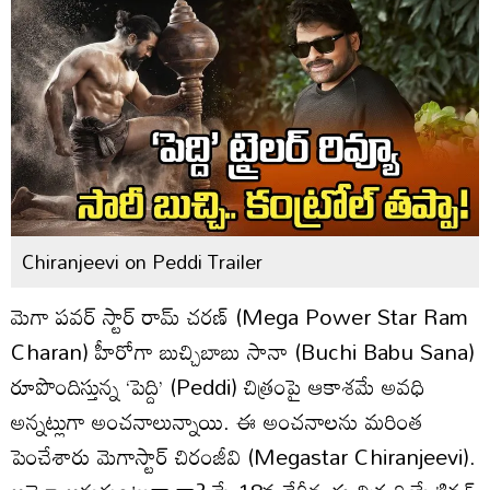
Chiranjeevi on Peddi Trailer
మెగా పవర్ స్టార్ రామ్ చరణ్ (Mega Power Star Ram
Charan) హీరోగా బుచ్చిబాబు సానా (Buchi Babu Sana)
రూపొందిస్తున్న ‘పెద్ది’ (Peddi) చిత్రంపై ఆకాశమే అవధి
అన్నట్లుగా అంచనాలున్నాయి. ఈ అంచనాలను మరింత
పెంచేశారు మెగాస్టార్ చిరంజీవి (Megastar Chiranjeevi).