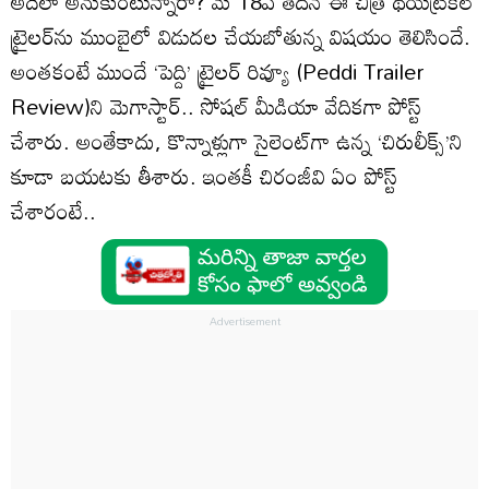
అదెలా అనుకుంటున్నారా? మే 18వ తేదీన ఈ చిత్ర థియేట్రికల్
ట్రైలర్‌ను ముంబైలో విడుదల చేయబోతున్న విషయం తెలిసిందే.
అంతకంటే ముందే ‘పెద్ది’ ట్రైలర్ రివ్యూ (Peddi Trailer
Review)ని మెగాస్టార్.. సోషల్ మీడియా వేదికగా పోస్ట్
చేశారు. అంతేకాదు, కొన్నాళ్లుగా సైలెంట్‌గా ఉన్న ‘చిరులీక్స్’ని
కూడా బయటకు తీశారు. ఇంతకీ చిరంజీవి ఏం పోస్ట్
చేశారంటే..