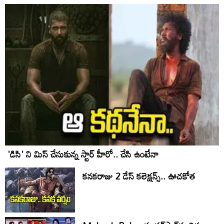
'డిసి' ని మిస్ చేసుకున్న స్టార్ హీరో.. చేసి ఉంటేనా
కనకరాజు 2 డేస్ కలెక్షన్స్.. ఊచకోత