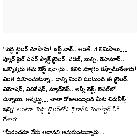
‘‘పెద్ది ట్రైలర్ చూసాను! జస్ట్ వావ్.. అంతే. 3 నిమిషాలు…
ప్యూర్ ఫైర్‌ పవర్ ప్యాక్డ్ ట్రైలర్. చరణ్, బుచ్చి, రెహమాన్..
ఒక్కొక్కరు తమ బెస్ట్ ఇచ్చారు.. కలిసి మాత్రం రఫ్ఫాడించేశారు!
ఎంత ఊహించుకున్నా.. దాన్ని మించి ఉంటుంది ఈ ట్రైలర్.
ఎమోషన్, ఎలివేషన్, మ్యాడ్‌నెస్.. అన్నీ నెక్ట్స్ లెవల్‌లో
ఉన్నాయి. అన్నట్టు… చాలా రోజులయ్యింది మీకు చిరులీక్స్
ఇచ్చి’’
అంటూ ‘పెద్ది’ ట్రైలర్‌లోని డైలాగ్‌ని మెగాస్టార్ లీక్
చేశారు.
‘‘మీరందరూ నేను ఆడానని అనుకుంటున్నారు...