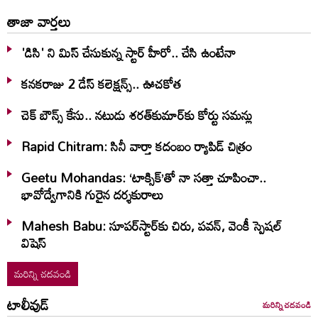
తాజా వార్తలు
'డిసి' ని మిస్ చేసుకున్న స్టార్ హీరో.. చేసి ఉంటేనా
కనకరాజు 2 డేస్ కలెక్షన్స్.. ఊచకోత
చెక్ బౌన్స్ కేసు.. నటుడు శరత్‌కుమార్‌కు కోర్టు సమన్లు
Rapid Chitram: సినీ వార్తా కదంబం ర్యాపిడ్ చిత్రం
Geetu Mohandas: ‘టాక్సిక్‌’తో నా సత్తా చూపించా..
భావోద్వేగానికి గురైన దర్శకురాలు
Mahesh Babu: సూపర్‌స్టార్‌కు చిరు, పవన్‌, వెంకీ స్పెషల్‌
విషెస్‌
మరిన్ని చదవండి
టాలీవుడ్
మరిన్ని చదవండి