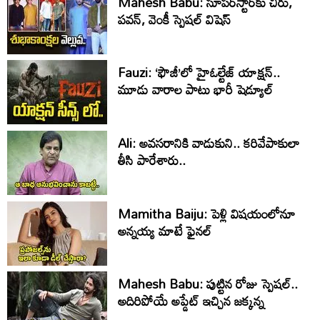
Mahesh Babu: సూపర్‌స్టార్‌కు చిరు,
పవన్‌, వెంకీ స్పెషల్‌ విషెస్‌
Fauzi: ‘ఫౌజీ’లో హైఓల్టేజ్‌ యాక్షన్‌..
మూడు వారాల పాటు భారీ షెడ్యూల్‌
Ali: అవసరానికి వాడుకుని.. కరివేపాకులా
తీసి పారేశారు..
Mamitha Baiju: పెళ్లి విషయంలోనూ
అన్నయ్య మాటే ఫైనల్‌
Mahesh Babu: పుట్టిన రోజు స్పెషల్..
అదిరిపోయే అప్డేట్ ఇచ్చిన జక్కన్న