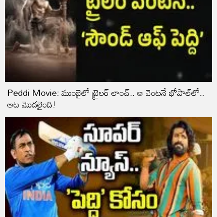
Peddi Movie: ముంబైలో ట్రైలర్ లాంచ్.. ఆ వెంటనే భోపాల్‌లో..
ఆట మొదలైంది!