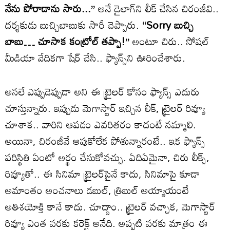
నేను పోరాడాను సారు...’’
అనే డైలాగ్‌ని లీక్ చేసిన చిరంజీవి..
దర్శకుడు బుచ్చిబాబుకు సారీ చెప్పారు.
‘‘Sorry బుచ్చి
బాబు… చూసాక కంట్రోల్ తప్పా!’’
అంటూ చిరు.. సోషల్
మీడియా వేదికగా షేర్ చేసి.. ఫ్యాన్స్‌ని ఊరించేశారు.
అసలే ఎప్పుడెప్పుడా అని ఈ ట్రైలర్ కోసం ఫ్యాన్స్ ఎదురు
చూస్తున్నారు. ఇప్పుడు మెగాస్టార్ ఇచ్చిన లీక్, ట్రైలర్ రివ్యూ
చూశాక.. వారిని ఆపడం ఎవరితరం కాదంటే నమ్మాలి.
అయినా, చిరంజీవే ఆపుకోలేక పోతున్నారంటే.. ఇక ఫ్యాన్స్
పరిస్థితి ఏంటో అర్థం చేసుకోవచ్చు. ఏదిఏమైనా, చిరు లీక్స్,
రివ్యూతో.. ఈ సినిమా ట్రైలర్‌పైనే కాదు, సినిమాపై కూడా
అమాంతం అంచనాలు డబుల్, త్రిబుల్ అయ్యాయంటే
అతిశయోక్తి కానే కాదు. చూద్దాం.. ట్రైలర్ వచ్చాక, మెగాస్టార్
రివ్యూ ఎంత వరకు కరెక్ట్ అనేది. అప్పటి వరకు మాత్రం ఈ