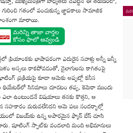
షిస్తూ, ముఖ్యమంత్రిగా బాధ్యతలు చేపట్టిన ఈ తరుణంలో,
ో గురించి గతంలో పంచుకున్న జ్ఞాపకాలు సామాజిక
మరిన
ీయాంశంగా మారాయి.
త్తలో ప్రియాంకకు భాషాపరంగా ఎదురైన సవాళ్లు అన్నీ ఇన్నీ
ళం అస్సలు రాకపోవడంతో, డైలాగులను కాగితంపై
షూటింగ్ ప్రక్రియపై కూడా ఆమెకు అప్పట్లో కనీస
థియేటర్‌లో సినిమాలు చూడటం తప్ప, కెమెరా ముందు
ం ఎలా ఉంటుందనే విషయాలు తనకు కొత్తని, ఆ
 సహకారం మరువలేనిదని ఆమె పలు సందర్భాల్లో
సమయంలో విజయ్‌కు ఉన్న అపారమైన ఫ్యాన్ బేస్ చూసి
ోయారు. షూటింగ్ స్పాట్‌కు వందలాది మంది అభిమానులు