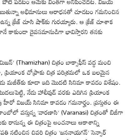
ి పోటీ పడటం ఆమెకు వింతగా అనిపించేదట. విజయ్
ాగులు చెబుతున్నా అభిమానులు ఆరాధనతో చూడటం గమనించిన
్న క్రేజ్ చూసి షాక్‌కు గురయ్యారు. ఆ క్రేజ్ చూశాక
ానే కాకుండా దైవసమానుడిగా భావిస్తారని తనకు
మిజ‌న్’ (Thamizhan) చిత్రం బాక్సాఫీస్ వద్ద మంచి
, ప్రియాంక చోప్రాకు చిత్ర పరిశ్రమలో ఒక బలమైన
శకుడు మజీత్‌కు కూడా ఇది మొదటి సినిమా కావడం విశేషం.
లుపెట్టి, నేడు హాలీవుడ్ వరకు ఎదిగిన ప్రియాంక
వు హీరో విజయ్ సినిమా కావడం గమనార్హం. ప్రస్తుతం ఈ
ంబోలో వస్తున్న ‘వారణాసి’ (Varanasi) చిత్రంతో బిజీగా
ుకు రానున్న ఈ చిత్రంపై అంచనాలు ఆకాశాన్ని
ి నటించిన చివరి చిత్రం ‘జననాయగన్’ సెన్సార్‌