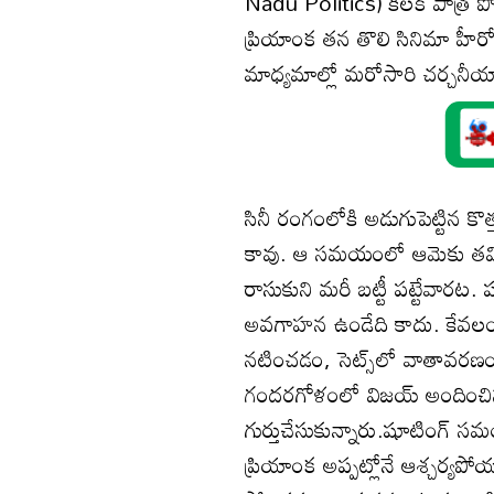
Nadu Politics) కీలక పాత్ర పో
ప్రియాంక తన తొలి సినిమా హీర
మాధ్యమాల్లో మరోసారి చర్చన
సినీ రంగంలోకి అడుగుపెట్టిన కొ
కావు. ఆ సమయంలో ఆమెకు తమి
రాసుకుని మరీ బట్టీ పట్టేవారట. 
అవగాహన ఉండేది కాదు. కేవలం 
నటించడం, సెట్స్‌లో వాతావరణ
గందరగోళంలో విజయ్ అందించిన
గుర్తుచేసుకున్నారు.​షూటింగ్ 
ప్రియాంక అప్పట్లోనే ఆశ్చర్యప