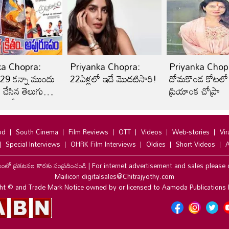
ka Chopra:
Priyanka Chopra:
Priyanka Chopr
9 కన్నా ముందు
22ఏళ్లలో ఇదే మొదటిసారి!
దోమకొండ కోటలో
 చేసిన తెలుగు
ప్రియాంక చోప్రా
ఏంటో తెలుసా
od
South Cinema
Film Reviews
OTT
Videos
Web-stories
Vir
Special Interviews
OHRK Film Interviews
Oldies
Short Videos
A
లంలో ప్రకటనల కొరకు సంప్రదించండి
|
For internet advertisement and sales please 
Mailicon digitalsales@Chitrajyothy.com
ht © and Trade Mark Notice owned by or licensed to Aamoda Publications 