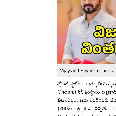
Vijay and Priyanka Chopra
గ్లోబల్ స్టార్‌గా అంతర్జాతీయ స్
Chopra) సినీ ప్రస్థానం దక్షిణ
కలిగిస్తుంది. ఆమె వెండితెరకు ప
(2002) చిత్రంతోనే. ప్రస్తుతం