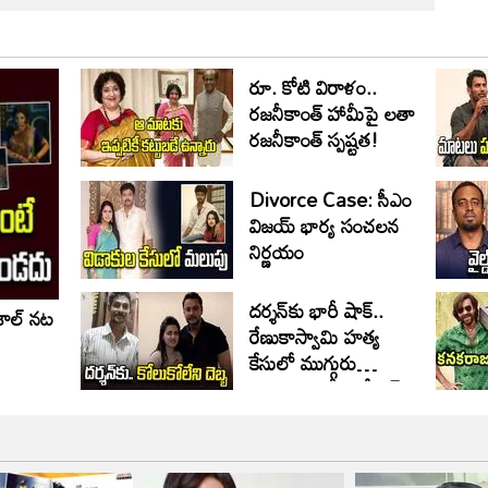
రూ. కోటి విరాళం..
రజనీకాంత్ హామీపై లతా
రజనీకాంత్ స్పష్టత!
Divorce Case: సీఎం
విజయ్ భార్య సంచలన
నిర్ణయం
దర్శన్‌కు భారీ షాక్..
శాల్ నట
రేణుకాస్వామి హత్య
కేసులో ముగ్గురు
అప్రూవర్లు, కేసులో బిగ్
ట్విస్ట్!