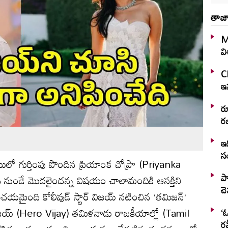
తాజా
M
వ
C
ఇవ
ర
రజ
ఇద
స
థాయిలో గుర్తింపు పొందిన ప్రియాంక చోప్రా (Priyanka
ప్
ాది నుండే మొదలైందన్న విషయం చాలామందికి ఆసక్తిని
చ
రిచయమైంది కోలీవుడ్ స్టార్ విజయ్ నటించిన ‘త‌మిజ‌న్’
 విజయ్ (Hero Vijay) తమిళనాడు రాజకీయాల్లో (Tamil
‘ఓ
రవ