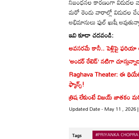
నిబంధనల కారణంగా విడుదల వా
మరో రెండు వారాల్లో విడుదల చేయ
అభిమానులు ఫుల్ ఖుషీ అవుతున్న
ఇవి కూడా చదవండి:
అవసరమే కానీ.. పెళ్లిపై ఫరియా అబ
‘అండర్‌ రేటెడ్‌’ నటిగా చూస్తున
Raghava Theater: ఈ థియేటర్‌లో 
ఫ్యాన్స్!
త్రిష లేకుంటే విజయ్ జాతకం మర
Updated Date - May 11 , 2026 
#PRIYANKA CHOPRA
Tags