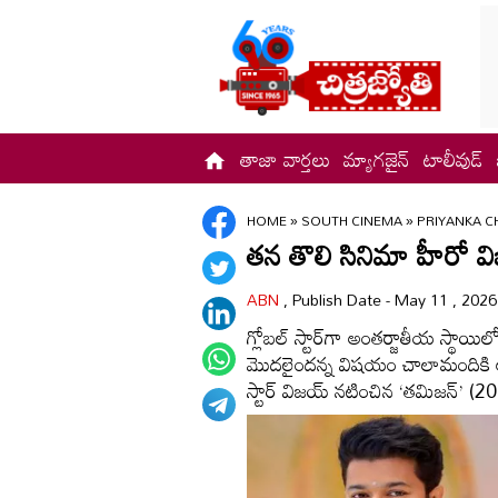
తాజా వార్తలు
మ్యాగజైన్
టాలీవుడ్
HOME
»
SOUTH CINEMA
»
PRIYANKA C
తన తొలి సినిమా హీరో విజ
ABN
, Publish Date - May 11 , 202
గ్లోబల్ స్టార్‌గా అంతర్జాతీయ స్థాయిలో
మొదలైందన్న విషయం చాలామందికి ఆసక్
స్టార్ విజయ్ నటించిన ‘త‌మిజ‌న్’ (20