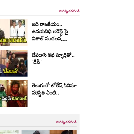
మరిన్ని చదవండి
ఇది రాజకీయం..
ఉదయనిధి అరెస్ట్ పై
విశాల్ సంచలన
వ్యాఖ్యలు
దేవదాస్ కథ స్ఫూర్తితో..
'డీసీ'
తెలుగులో లోకేష్ సినిమా
పరిస్థితి ఏంటి..
మరిన్ని చదవండి