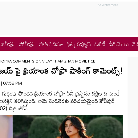
బాలీవుడ్
హాలీవుడ్
సౌత్ సినిమా
ఫిల్మ్ రివ్యూస్
ఓటీటీ
వీడియోలు
వెబ
HOPRA COMMENTS ON VIJAY THAMIZHAN MOVIE RCB
య్‌ పై ప్రియాంక చోప్రా షాకింగ్ కామెంట్స్!
6 | 07:59 PM
 గుర్తింపు పొందిన ప్రియాంక చోప్రా సినీ ప్రస్థానం దక్షిణాది నుండే
తిని కలిగిస్తుంది. ఆమె వెండితెరకు పరిచయమైంది కోలీవుడ్
02) చిత్రంతోనే.