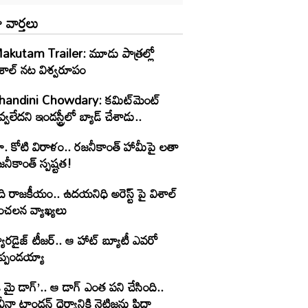
 వార్తలు
akutam Trailer: మూడు పాత్రల్లో
ిశాల్ నట విశ్వరూపం
handini Chowdary: కమిట్‌మెంట్
్వలేదని ఇండస్ట్రీలో బ్యాడ్ చేశాడు..
ూ. కోటి విరాళం.. రజనీకాంత్ హామీపై లతా
నీకాంత్ స్పష్టత!
ి రాజకీయం.. ఉదయనిధి అరెస్ట్ పై విశాల్
ంచలన వ్యాఖ్యలు
యారడైజ్ టీజర్.. ఆ హాట్ బ్యూటీ ఎవరో
ెప్పండయ్యా
 మై డాగ్’.. ఆ డాగ్ ఎంత పని చేసింది..
ీనా టాండన్ ధైర్యానికి నెటిజన్లు ఫిదా