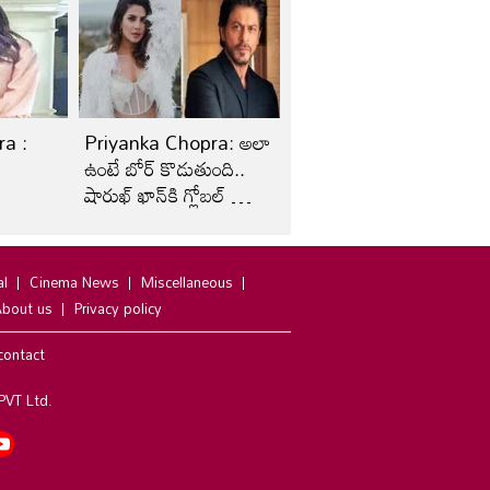
a :
Priyanka Chopra: అలా
ఉంటే బోర్ కొడుతుంది..
షారుఖ్‌ ఖాన్‌కి గ్లోబల్ బ్యూటీ
కౌంటర్..
al
Cinema News
Miscellaneous
bout us
Privacy policy
contact
PVT Ltd.