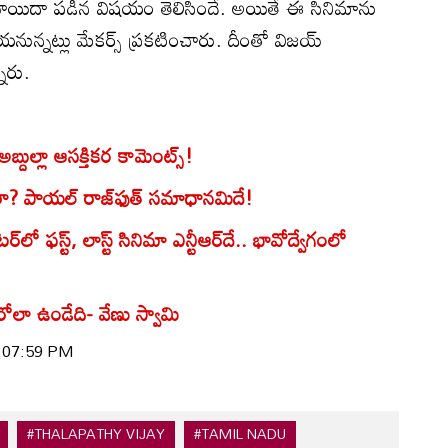
యిదా పడిన విషయం తెలిసిందే. అయితే ఈ సినిమాను
నున్నట్లు మేకర్స్ ప్రకటించారు. దీంతో విజయ్
ారు.
్దుల్లా ఆసక్తికర కామెంట్స్!
్నారా? పాయల్ రాజ్‌ఫుత్‌ సమాధానమిదే!
ఫస్ట్, లాస్ట్ సినిమా ఎన్టీఆర్‌దే.. భావోద్వేగంలో
ోలా ఉండేది- వేణు స్వామి
| 07:59 PM
#THALAPATHY VIJAY
#TAMIL NADU