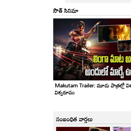
సౌత్ సినిమా
Makutam Trailer: మూడు పాత్రల్లో వి
విశ్వరూపం
సంబంధిత వార్తలు