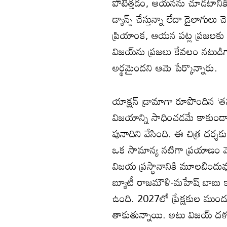
పోటెత్తడం, ఆయనను చూడటానిక
డ్యాన్స్ చేస్తున్నా లేదా డైల
ప్రియాంక, ఆయన పట్ల ప్రజలకు ఉన
విజయ్‌ను ప్రజలు కేవలం నటుడిగ
అర్థమైందని ఆమె పేర్కొన్నారు.
యాక్షన్ డ్రామాగా రూపొందిన ‘త‌
విజయాన్ని సాధించడమే కాకుండా
పునాదిని వేసింది. ఈ చిత్ర దర్
ఒక సామాన్య నటిగా ప్రయాణం మొద
విజయ ప్రస్థానానికి మూలబిందు
బ్యూటీ రాజమౌళి-మహేష్ బాబు కా
ఉంది. 2027లో ప్రేక్షకుల ముంద
తాకుతున్నాయి. అటు విజయ్ దళపత