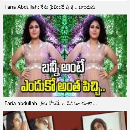
Faria Abdullah: నేను ప్రేమించే వ్యక్తి .. హిందువు
Faria abdullah: త్రిష కోసమే ఆ సినిమా చూశా...