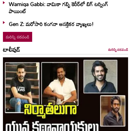
Wamiqa Gabbi: వామికా గబ్బి కెరీర్‌లో బిగ్‌ టర్నింగ్‌
పాయింట్‌
Gen Z: మరోసారి కంగనా ఆసక్తికర వ్యాఖ్యలు!
మరిన్ని చదవండి
టాలీవుడ్
మరిన్ని చదవండి