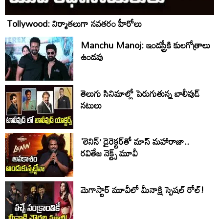
Tollywood: నిర్మాతలుగా నవతరం హీరోలు
Manchu Manoj: ఇండస్ట్రీకి కులగోత్రాలు
ఉండవు
తెలుగు సినిమాల్లో పెరుగుతున్న బాలీవుడ్
నటులు
'లెనిన్’ డైరెక్టర్‌తో మాస్ మహారాజా..
రవితేజ నెక్ట్స్ మూవీ
మెగాస్టార్ మూవీలో మీనాక్షి స్పెషల్ రోల్!