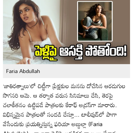
Faria Abdullah
‘జాతిరత్నాలు’లో చిట్టీగా ప్రేక్షకుల మనసు దోచేసిన ఆరడుగుల
సొగసరి ఆమె. ఆ తర్వాత వరుస సినిమాలు చేసి, తెరపై
చలాకీతనం ఉట్టిపడే పాత్రలకు కేరాఫ్‌ అడ్రస్‌గా మారారు.
విభిన్నమైన పాత్రలతో సందడి చేస్తూ... టాలీవుడ్‌లో పాగా
వేసేందుకు ప్రయత్నిస్తున్న ఫరియా అబ్దుల్లా (Faria