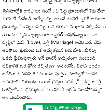
Abdullah).. తాజాగా పెళ్లిపై ఆసక్తికర వ్యాఖ్యలు చేశారు.
‘సినిమాల్లోకి రాకపోయి ఉంటే.. ఓ పెద్ద క్రూయిజ్‌లో షెఫ్‌ లేదా
ఈవెంట్‌ మేనేజర్‌ అయ్యేదాన్ని. అలానే ట్రావెల్‌ వ్లాగర్‌గా కూడా
ప్రయత్నించేదాన్ని కావచ్చు’ అని తెలిపిన ఈ భామ పెళ్లి, ప్రేమల
గురించి చెప్పిన వ్యాఖ్యలు బాగా వైరల్ అవుతున్నాయి. ‘‘నా
దృష్టిలో ప్రేమ (Love), పెళ్లి (Marriage) అనేవి వేరు వేరు
అంశాలు. ప్రేమంటే ఒక అద్భుతమైన అనుభూతి. మనల్ని
ఒకరు ప్రేమిస్తున్నారు అనే భావనే అద్భుతంగా ఉంటుంది.
జీవితానికి ఒక తోడు కచ్చితంగా అవసరమే. వివాహబంధం
అనేది ఒక మనిషి తనను తాను పూర్తిగా మార్చుకోవడానికి
ఉపయోగపడుతుంది. అయితే ప్రస్తుత జనరేషన్‌ పెళ్లిపై ఆసక్తి
కోల్పోతోంది. భవిష్యత్తులో వివాహానికి అర్థమే మారిపోవచ్చు’’
అని వెల్లడించారు.