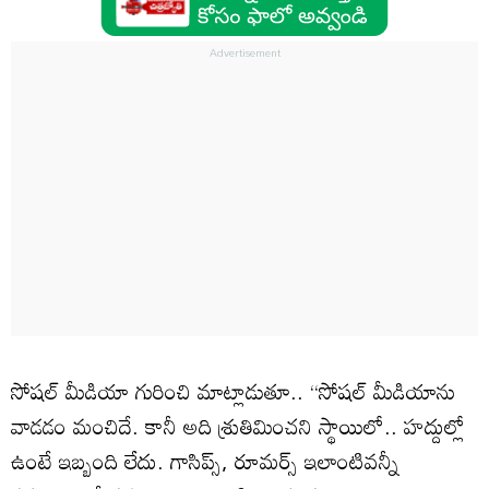
సోషల్‌ మీడియా గురించి మాట్లాడుతూ.. ‘‘సోషల్ మీడియాను
వాడడం మంచిదే. కానీ అది శ్రుతిమించని స్థాయిలో.. హద్దుల్లో
ఉంటే ఇబ్బంది లేదు. గాసిప్స్‌, రూమర్స్‌ ఇలాంటివన్నీ