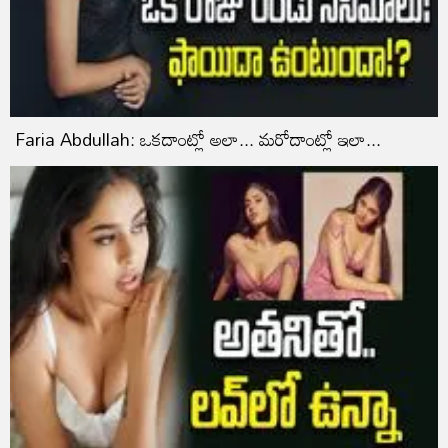
Faria Abdullah: ఒకదాంట్లో అలా... మరోదాంట్లో ఇలా...