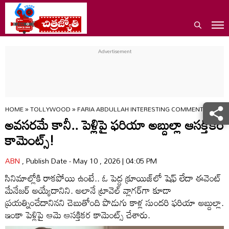
HOME
»
TOLLYWOOD
»
FARIA ABDULLAH INTERESTING COMMENTS ON LO
అవసరమే కానీ.. పెళ్లిపై ఫరియా అబ్దుల్లా ఆసక్తికర
కామెంట్స్!
ABN
, Publish Date - May 10 , 2026 | 04:05 PM
సినిమాల్లోకి రాకపోయి ఉంటే.. ఓ పెద్ద క్రూయిజ్‌లో షెఫ్‌ లేదా ఈవెంట్‌
మేనేజర్‌ అయ్యేదానిని. అలానే ట్రావెల్‌ వ్లాగర్‌గా కూడా
ప్రయత్నించేదానినని చెబుతోంది పొడుగు కాళ్ల సుందరి ఫరియా అబ్దుల్లా.
ఇంకా పెళ్లిపై ఆమె ఆసక్తికర కామెంట్స్ చేశారు.