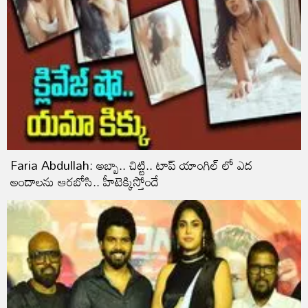
Faria Abdullah: అబ్బా.. చిట్టి.. టాప్ యాంగిల్ లో ఎద
అందాలను ఆరబోసి.. హీటెక్కిస్తోందే