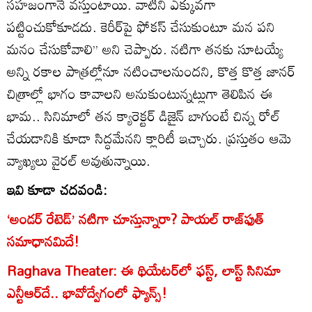
సహజంగానే వస్తుంటాయి. వాటిని ఎక్కువగా
పట్టించుకోకూడదు. కెరీర్‌పై ఫోకస్‌ చేసుకుంటూ మన పని
మనం చేసుకోవాలి’’ అని చెప్పారు. నటిగా తనకు సూటయ్యే
అన్ని రకాల పాత్రల్లోనూ నటించాలనుందని, కొత్త కొత్త జానర్‌
చిత్రాల్లో భాగం కావాలని అనుకుంటున్నట్లుగా తెలిపిన ఈ
భామ.. సినిమాలో తన క్యారెక్టర్‌ డిజైన్‌ బాగుంటే చిన్న రోల్‌
చేయడానికి కూడా సిద్ధమేనని క్లారిటీ ఇచ్చారు. ప్రస్తుతం ఆమె
వ్యాఖ్యలు వైరల్ అవుతున్నాయి.
ఇవి కూడా చదవండి:
‘అండర్‌ రేటెడ్‌’ నటిగా చూస్తున్నారా? పాయల్ రాజ్‌ఫుత్‌
సమాధానమిదే!
Raghava Theater: ఈ థియేటర్‌లో ఫస్ట్, లాస్ట్ సినిమా
ఎన్టీఆర్‌దే.. భావోద్వేగంలో ఫ్యాన్స్!