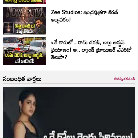
Zee Studios: ఇంద్రపుత్రగా కిరణ్‌
అబ్బవరం!
ఒకే కారులో.. రామ్ చరణ్, అల్లు అర్జున్
ప్రయాణం! ఆ.. ల్యాండ్ క్రూయిజర్ ఎవరిదో
తెలుసా?
సంబంధిత వార్తలు
మరిన్ని చదవండి