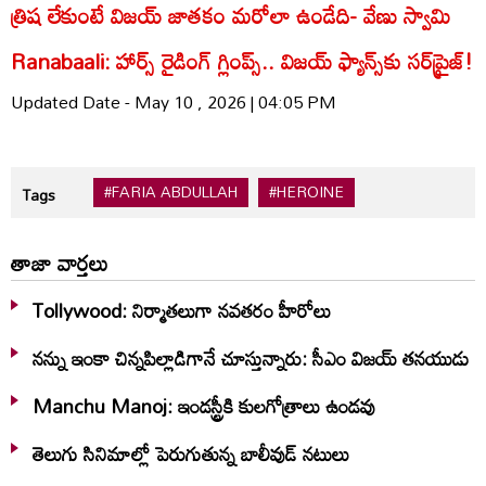
త్రిష లేకుంటే విజయ్ జాతకం మరోలా ఉండేది- వేణు స్వామి
Ranabaali: హార్స్ రైడింగ్ గ్లింప్స్.. విజయ్ ఫ్యాన్స్‌కు సర్‌ప్రైజ్!
Updated Date - May 10 , 2026 | 04:05 PM
#FARIA ABDULLAH
#HEROINE
Tags
తాజా వార్తలు
Tollywood: నిర్మాతలుగా నవతరం హీరోలు
నన్ను ఇంకా చిన్నపిల్లాడిగానే చూస్తున్నారు: సీఎం విజయ్ తనయుడు
Manchu Manoj: ఇండస్ట్రీకి కులగోత్రాలు ఉండవు
తెలుగు సినిమాల్లో పెరుగుతున్న బాలీవుడ్ నటులు