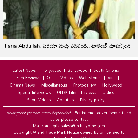
Faria Abdullah: ఫరియా మత్తు వదిలింది.. టాలెంట్ చూపిస్తోంది
Latest News
Tollywood
Bollywood
South Cinema
Film Reviews
OTT
Videos
Web-stories
Viral
Cinema News
Miscellaneous
Photogallery
Hollywood
Special Interviews
OHRK Film Interviews
Oldies
Short Videos
About us
Privacy policy
అంతర్జాలంలో ప్రకటనల కొరకు సంప్రదించండి
|
For internet advertisement and
sales please contact
Mailicon digitalsales@Chitrajyothy.com
Copyright © and Trade Mark Notice owned by or licensed to