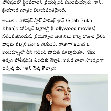
హాలీవుడ్‌లో స్థిరపడాలని ప్రయత్నించి విఫలమయ్యారు. కానీ,
ప్రియాంక మాత్రం విజయవంతమైంది.
అయితే.. బాలీవుడ్ స్టార్ షారుఖ్ ఖాన్‌ (Shah Rukh
Khan)ని హాలీవుడ్ చిత్రాల్లో (Hollywood movies)
నటింపజేసేందుకు ప్రయత్నాలు జరిగినట్లు కొన్ని రోజుల క్రితం
వార్తలు వచ్చిన సంగతి తెలిసిందే. తాజాగా జరిగిన ఓ
ఇంటర్వ్యూలో దీని గురించి షారుఖ్ మాట్లాడుతూ.. ‘నేను
అక్కడి(హాలీవుడ్)కి ఎందుకు వెళ్లాలి. ఇక్కడ చాలా సౌకర్యంగా
ఉన్నప్పుడు..’ అని చెప్పుకొచ్చాడు.