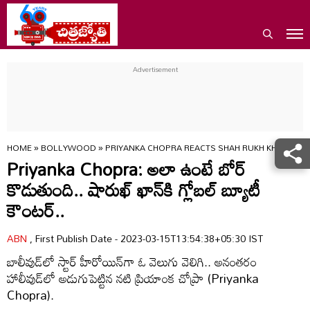
HOME
»
BOLLYWOOD
»
PRIYANKA CHOPRA REACTS SHAH RUKH KHAN CO
Priyanka Chopra: అలా ఉంటే బోర్
కొడుతుంది.. షారుఖ్‌ ఖాన్‌కి గ్లోబల్ బ్యూటీ
కౌంటర్..
ABN
, First Publish Date - 2023-03-15T13:54:38+05:30 IST
బాలీవుడ్‌లో స్టార్ హీరోయిన్‌గా ఓ వెలుగు వెలిగి.. అనంతరం
హాలీవుడ్‌లో అడుగుపెట్టిన నటి ప్రియాంక చోప్రా (Priyanka
Chopra).