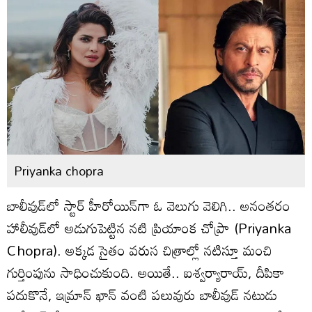
Priyanka chopra
బాలీవుడ్‌లో స్టార్ హీరోయిన్‌గా ఓ వెలుగు వెలిగి.. అనంతరం
హాలీవుడ్‌లో అడుగుపెట్టిన నటి ప్రియాంక చోప్రా (Priyanka
Chopra). అక్కడ సైతం వరుస చిత్రాల్లో నటిస్తూ మంచి
గుర్తింపును సాధించుకుంది. అయితే.. ఐశ్వర్యారాయ్, దీపికా
పదుకొనే, ఇమ్రాన్ ఖాన్ వంటి పలువురు బాలీవుడ్ నటుడు