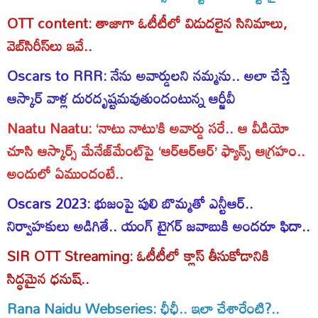
OTT content: తాజాగా ఓటీటీలో విడుదలైన సినిమాలు,
వెబ్‌సిరీస్‌లు ఇవే..
Oscars to RRR: నేను అవార్డులని నమ్మను.. అలా చేస్తే
ఆస్కార్ వాళ్ల దురదృష్టమవుతుందంటున్న ఆర్జీవీ
Naatu Naatu: ‘నాటు నాటు’కి అవార్డు సరే.. ఆ వీడియో
చూసి ఆస్కార్స్ మేనేజ్‌మేంట్‌పై ‘ఆర్ఆర్ఆర్’ ఫ్యాన్స్ ఆగ్రహం..
అందులో ఏముందంటే..
Oscars 2023: భుజంపై పులి బొమ్మతో ఎన్టీఆర్..
నిర్వాహకులు అడిగితే.. యంగ్ టైగర్ జవాబుకి అందరూ ఫిదా..
SIR OTT Streaming: ఓటీటీలో క్లాస్ తీసుకోడానికి
సిద్ధమైన ధనుష్..
Rana Naidu Webseries: ఛీఛీ.. ఇలా చేశారేంటి?..