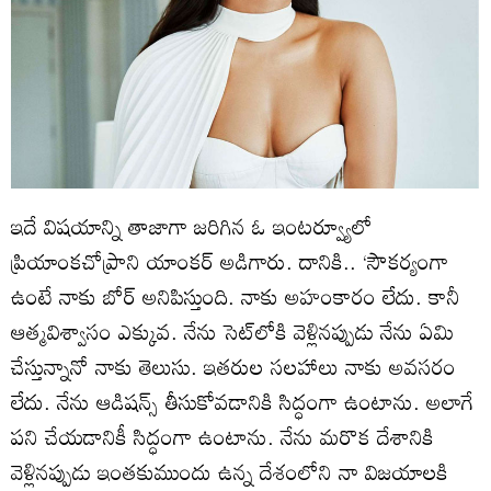
ఇదే విషయాన్ని తాజాగా జరిగిన ఓ ఇంటర్వ్యూలో
ప్రియాంకచోప్రాని యాంకర్ అడిగారు. దానికి.. ‘సౌకర్యంగా
ఉంటే నాకు బోర్ అనిపిస్తుంది. నాకు అహంకారం లేదు. కానీ
ఆత్మవిశ్వాసం ఎక్కువ. నేను సెట్‌లోకి వెళ్లినప్పుడు నేను ఏమి
చేస్తున్నానో నాకు తెలుసు. ఇతరుల సలహాలు నాకు అవసరం
లేదు. నేను ఆడిషన్స్ తీసుకోవడానికి సిద్ధంగా ఉంటాను. అలాగే
పని చేయడానికీ సిద్ధంగా ఉంటాను. నేను మరొక దేశానికి
వెళ్లినప్పుడు ఇంతకుముందు ఉన్న దేశంలోని నా విజయాలకి