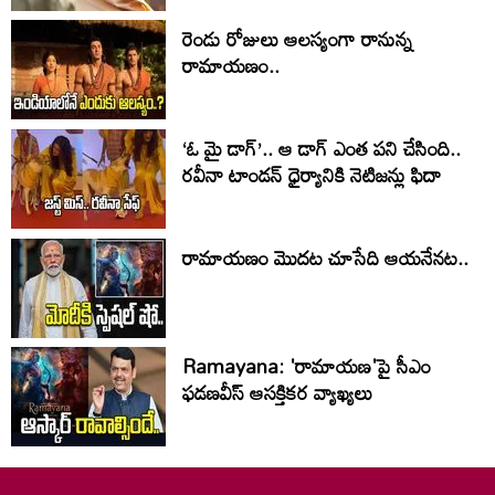
రెండు రోజులు ఆలస్యంగా రానున్న
రామాయణం..
‘ఓ మై డాగ్’.. ఆ డాగ్ ఎంత పని చేసింది..
రవీనా టాండన్ ధైర్యానికి నెటిజన్లు ఫిదా
రామాయణం మొదట చూసేది ఆయనేనట..
Ramayana: 'రామాయణ'పై సీఎం
ఫడణవీస్ ఆసక్తికర వ్యాఖ్యలు