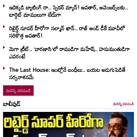
ఇదెక్క‌డి బ్యాటింగ్ రా.. స్పైడ‌ర్ మ్యాన్‌! అవ‌తార్‌, అవెంజ‌ర్స్‌ల‌కు..
టార్గెట్ మాములుగా లేదుగా
రిటైర్డ్ సూపర్ హీరోగా సల్మాన్ ఖాన్.. రాజ్ అండ్ డీకే మూవీలో
సరికొత్త అవతార్!
మెగా ట్రీట్.. ‘వారణాసి’లో రాముడిగా మహేష్.. హనుమంతుడిగా
ఎవరంటే
The Last House: ఇంట్లోనే బంధీలు.. బయట అడుగుపెడితే
సర్వనాశనమే
మరిన్ని చదవండి
బాలీవుడ్
మరిన్ని చదవండి