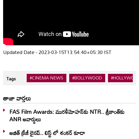
Updated Date - 2023-03-15T13:54:40+05:30 IST
#CINEMA NEWS
#BOLLYWOOD
#HOLLYWOO
Tags
తాజా వార్తలు
FAS Film Awards: మురళీమోహన్‌కు NTR.. శ్రీకాంత్‌కు
ANR అవార్డులు
అజిత్ క్రేజీ లైనప్.. లిస్ట్ లో శంకర్ కూడా