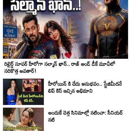
రిటైర్డ్ సూపర్ హీరోగా సల్మాన్ ఖాన్.. రాజ్ అండ్ డీకే మూవీలో
సరికొత్త అవతార్!
హీరోయిన్ కి చేదు అనుభవం.. స్టేజిమీదనే
లిప్ కిస్ ఇచ్చిన అభిమాని
అందుకే చెత్త సినిమాల్లో నటించా: సీనియర్
నటి