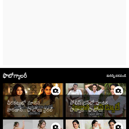
ఫొటోగ్యాలరీ
మరిన్ని చదవండి
చీరకట్టులో మానస
పోలీస్ డ్రస్‌లో పూజిత
వారణాసి.. ఫొటోలు వైరల్
పొన్నాడ.. ఫొటోలు
చూడాల్సిందే