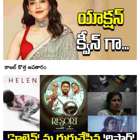
కాజల్ కొత్త అవతారం