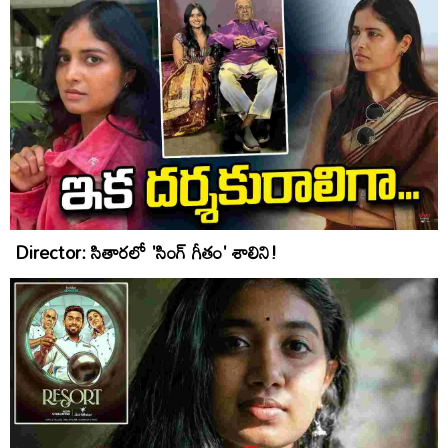
Director: సితారలో 'సింగ్ గీతం' శాలిని!