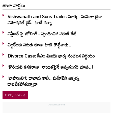
తాజా వార్తలు
Vishwanath and Sons Trailer: సూర్య - మమితా బైజు
ఎమోషనల్ రైడ్.. హిట్ పక్కా
ఎన్టీఆర్ పై ట్రోలింగ్.. స్పందించిన వరుణ్ తేజ్
ఎట్టకేలకు వరుణ్ కూడా హిట్ కొట్టేశాడు..
Divorce Case: సీఎం విజయ్ భార్య సంచలన నిర్ణయం
‘కొరియన్ కనకరాజు’ నాయికపైనే ఇప్పుడందరి చూపు..!
‘బాహుబలి’ని దాచాడు కానీ.. మహేష్‌ని జక్కన్న
దాచలేకపోతున్నాడా
మరిన్ని చదవండి