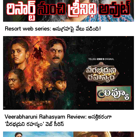
Resort web series: అనుగ్రహపై వేటు పడింది!
Veerabharuni Rahasyam Review: ఆసక్తికరంగా
'వీరభద్రుని రహస్యం' వెబ్ సీరిస్