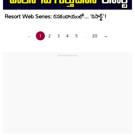
Resort Web Series: రసకందాయంలో... 'రిసార్ట్'!
←
1
2
3
4
5
...
20
→