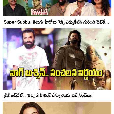
Super Subbu: తెలుగు హీరోలు సెక్స్ ఎడ్యుకేషన్ గురించి చెబితే...
క్రేజీ అప్‌డేట్.. ‘కల్కి 2’కి లింక్ చేస్తూ రెండు వెబ్ సిరీస్‌లు!