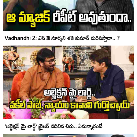
Vadhandhi 2: ఎస్ జె సూర్యని శశి కుమార్ మరిపిస్తాడా.. ?
‘అబ్జెక్ష‌న్ మై లార్డ్‌’ ట్రైలర్ వదిలిన చిరు.. ఏమన్నారంటే