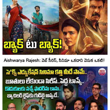
Aishwarya Rajesh: వెబ్ సీరిస్, సినిమా ఒకదాని వెనుక ఒకటి!