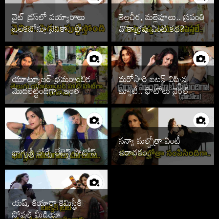
వైట్ డ్రస్‌లో వయ్యారాలు
తెల్లచీర, మల్లెపూలు.. స్రవంతి
ఒలకబోస్తూ నైనికా.. ఫొటోలు
చొక్కారపు ఏంటి కథ?
వైరల్
యూట్యూబర్ భ్రమరాంబిక
మరోసారి బటన్ విప్పిన
మొదలెట్టిందిగా.. ఇంత
బ్యూటీ.. ఫొటోలు వైరల్
హాట్‌గానా
సన్యా మల్హోత్రా ఏంటీ
భాగ్యశ్రీ బోర్సే లేటెస్ట్ ఫొటోస్
అరాచకం..
యష్, కియారా కెమిస్ట్రీకి
సోషల్ మీడియా