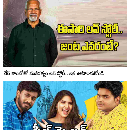
రేర్ కాంబోతో మణిరత్నం లవ్‌ స్టోరీ.. ఇక ఊహించుకోండి