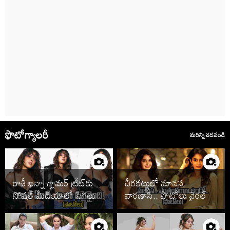
ఫొటోగ్యాలరీ
మరిన్ని చదవండి
రాశీ ఖన్నా గ్లామర్ ట్రీట్‌కు
చీరకట్టులో మానస
సోషల్ మీడియాలో సెగలు
వారణాసి.. ఫొటోలు వైరల్