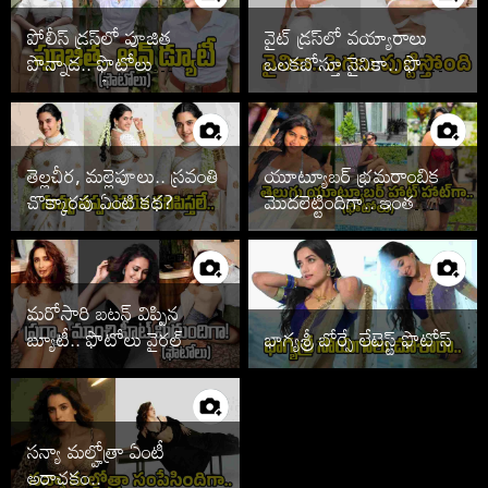
పోలీస్ డ్రస్‌లో పూజిత
వైట్ డ్రస్‌లో వయ్యారాలు
పొన్నాడ.. ఫొటోలు
ఒలకబోస్తూ నైనికా.. ఫొటోలు
చూడాల్సిందే
వైరల్
తెల్లచీర, మల్లెపూలు.. స్రవంతి
యూట్యూబర్ భ్రమరాంబిక
చొక్కారపు ఏంటి కథ?
మొదలెట్టిందిగా.. ఇంత
హాట్‌గానా
మరోసారి బటన్ విప్పిన
బ్యూటీ.. ఫొటోలు వైరల్
భాగ్యశ్రీ బోర్సే లేటెస్ట్ ఫొటోస్
సన్యా మల్హోత్రా ఏంటీ
అరాచకం..