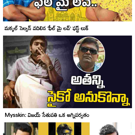
మక్కల్ సెల్వన్ వదిలిన ‘ఫీల్ మై లవ్’ ఫస్ట్ లుక్
Mysskin: విజయ్‌ సేతుపతి ఒక అగ్నిపర్వతం