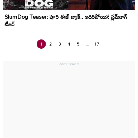
SlumDog Teaser: పూరి ఈజ్ బ్యాక్.. అదిరిపోయిన స్లమ్‌డాగ్
టీజర్
←
1
2
3
4
5
...
17
→