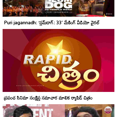
Puri jagannadh: ‘స్లమ్‌డాగ్‌: 33' మేకింగ్ వీడియో వైరల్
ప్రపంచ సినిమా సంక్షిప్త సమాచార మాలిక ర్యాపిడ్‌ చిత్రం