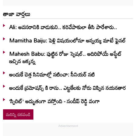
తాజా వార్తలు
Ali: అవసరానికి వాడుకుని.. కరివేపాకులా తీసి పారేశారు..
Mamitha Baiju: పెళ్లి విషయంలోనూ అన్నయ్య మాటే ఫైనల్‌
Mahesh Babu: పుట్టిన రోజు స్పెషల్.. అదిరిపోయే అప్డేట్
ఇచ్చిన జక్కన్న
అందుకే చెత్త సినిమాల్లో నటించా: సీనియర్ నటి
అందుకే ప్రమోషన్స్ కి రాను.. ఎట్టకేలకు నోరు విప్పిన నయనతార
‘స్పిరిట్’ అద్భుతంగా వస్తోంది - సందీప్ రెడ్డి వంగా
మరిన్ని చదవండి