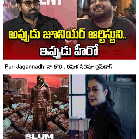
Puri Jagannadh: నా తొలి.. తమిళ సినిమా స్లమ్‌డాగ్‌