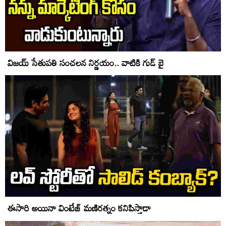
విజయ్ సేతుపతి సంచలన నిర్ణయం.. వాటికి గుడ్ బై
ఈసారి అయినా వింటేజ్ మణిరత్నం కనిపిస్తాడా