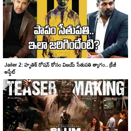
Jailer 2: హృతిక్ రోషన్ కోసం విజయ్ సేతుపతి త్యాగం.. క్రేజీ
అప్డేట్