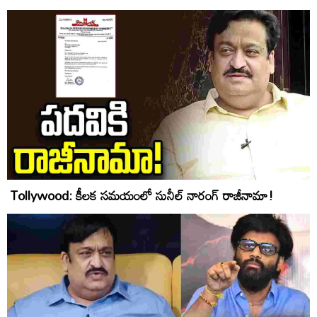
Tollywood: కీలక సమయంలో సునీల్ నారంగ్ రాజీనామా!