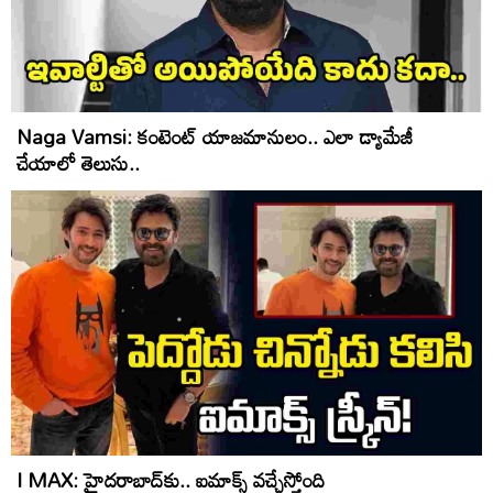
Naga Vamsi: కంటెంట్‌ యాజమానులం.. ఎలా డ్యామేజీ
చేయాలో తెలుసు..
I MAX: హైదరాబాద్‌కు.. ఐమాక్స్ వ‌చ్చేస్తోంది