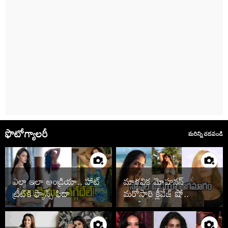
ఫొటోగ్యాలరీ
మరిన్ని చదవండి
ఎలా ఇలా ఆండ్రియా.. హాట్
మాళవిక మోహనన్
ట్రీట్‌కి ఫ్యాన్స్ ఫిదా
మరోసారి క్లీవేజ్ షో..
ఫొటోలు చూశారా