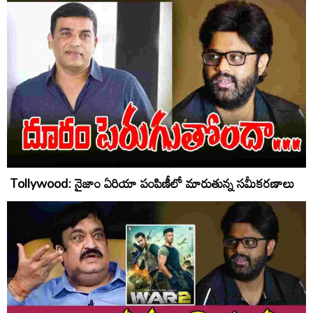
Tollywood: నైజాం ఏరియా పంపిణీలో మారుతున్న సమీకరణాలు