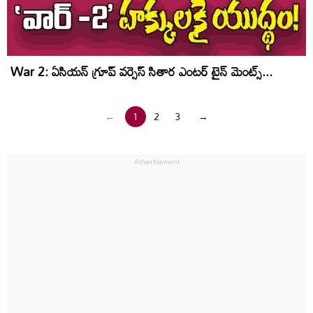
War 2: ఏసియన్ గ్రూప్ వర్సెస్ సితార ఎంటర్ టైన్ మెంట్స్...
←
1
2
3
→