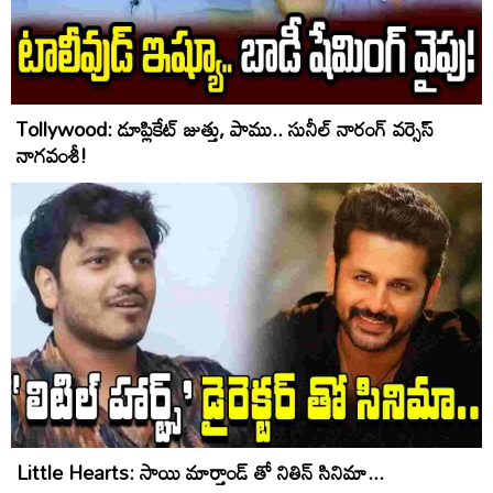
Tollywood: డూప్లికేట్ జుత్తు, పాము.. సునీల్ నారంగ్ వర్సెస్
నాగవంశీ!
Little Hearts: సాయి మార్తాండ్ తో నితిన్ సినిమా...