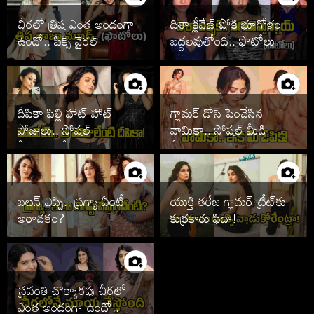
చీరలో త్రిష ఎంత అందంగా
దిశా క్లీవేజ్ షోకి భూగోళం
ఉందో.. పిక్స్ వైరల్
బద్దలవుతోంది.. ఫొటోలు
వైరల్
దీపికా పిల్లి హాట్ హాట్
గ్లామర్ డోస్ పెంచేసిన
పోజులు.. సోషల్
వామికా.. సోషల్ మీడియా
మీడియాలో సెగలు
షేక్!
బటన్ విప్పి.. ప్రగ్యా ఏంటీ
యుక్తి తరేజ గ్లామర్ ట్రీట్‌కు
అరాచకం?
కుర్రకారు ఫిదా!
స్రవంతి చొక్కారపు చీరలో
ఎంత అందంగా ఉందో..