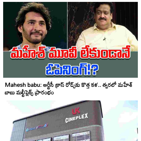
Mahesh babu: ఆర్టీసీ క్రాస్ రోడ్స్‌కు కొత్త కళ.. త్వ‌ర‌లో మహేశ్
బాబు మల్టీప్లెక్స్ ప్రారంభం