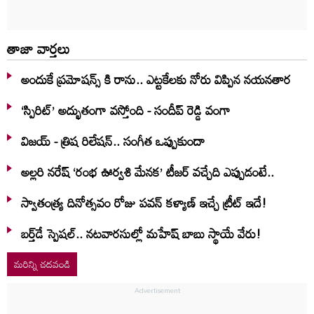
తాజా వార్తలు
అందుకే ప్రమోషన్స్ కి రాను.. ఎట్టకేలకు నోరు విప్పిన నయనతార
‘స్పిరిట్’ అద్భుతంగా వస్తోంది - సందీప్ రెడ్డి వంగా
విజయ్ - త్రిష రిలేషన్.. సంగీత ఒప్పుకుందా
అల్లరి నరేష్ ‘రంభ ఊర్వశి మేనక’ టీజర్ వచ్చేది ఎప్పుడంటే..
స్వాతంత్య్ర దినోత్సవం రోజు పవన్ కళ్యాణ్ ఇచ్చే ట్రీట్ ఇదే!
బర్త్‌‌డే స్పెషల్.. నటవారసుల్లో మహేష్ బాబు స్థాయే వేరు!
మరిన్ని చదవండి