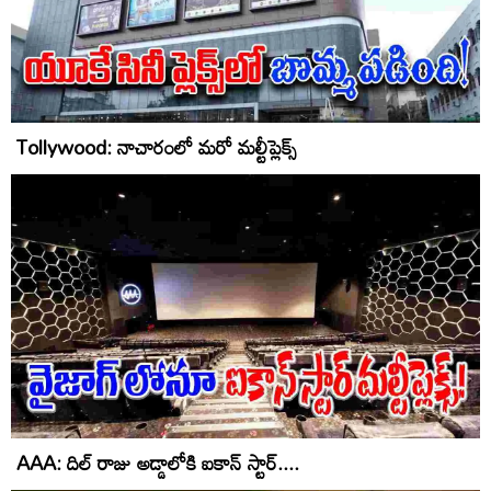
Tollywood: నాచారంలో మరో మల్టీప్లెక్స్
AAA: దిల్ రాజు అడ్డాలోకి ఐకాన్ స్టార్....