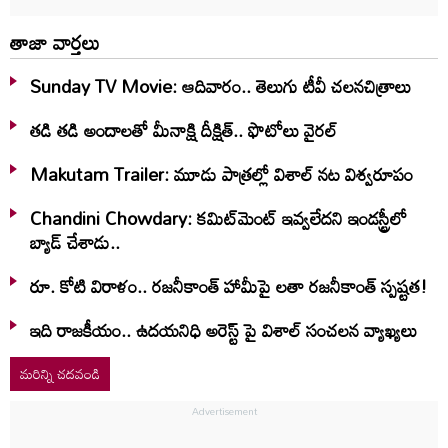
తాజా వార్తలు
Sunday TV Movie: ఆదివారం.. తెలుగు టీవీ చ‌ల‌న‌చిత్రాలు
తడి తడి అందాలతో మీనాక్షి దీక్షిత్‌.. ఫొటోలు వైరల్
Makutam Trailer: మూడు పాత్రల్లో విశాల్ నట విశ్వరూపం
Chandini Chowdary: కమిట్‌మెంట్ ఇవ్వలేదని ఇండస్ట్రీలో
బ్యాడ్ చేశాడు..
రూ. కోటి విరాళం.. రజనీకాంత్ హామీపై లతా రజనీకాంత్ స్పష్టత!
ఇది రాజకీయం.. ఉదయనిధి అరెస్ట్ పై విశాల్ సంచలన వ్యాఖ్యలు
మరిన్ని చదవండి