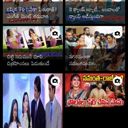
రష్మిక To నివేతా పేతురాజ్!
కె ర్యాంప్ బ్యూటీ.. అందాలతో
ఎంగేజ్ మెంట్ తరువాత పెళ్లి
ర్యాంప్ ఆడిస్తుందిగా
ఆపేసిన స్టార్స్ వీరే
చిట్టి నడుమునే చూపి..
నగరమంతా
చిత్రహింసలు పెడుతుందే
సమంతమయం...