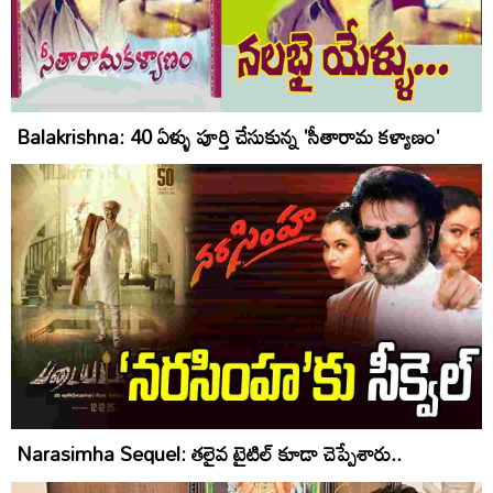
Balakrishna: 40 ఏళ్ళు పూర్తి చేసుకున్న 'సీతారామ కళ్యాణం'
Narasimha Sequel: తలైవ టైటిల్‌ కూడా చెప్పేశారు..