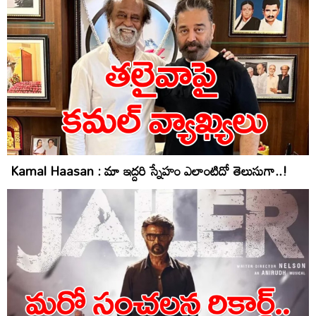
Kamal Haasan : మా ఇద్దరి స్నేహం ఎలాంటిదో తెలుసుగా..!