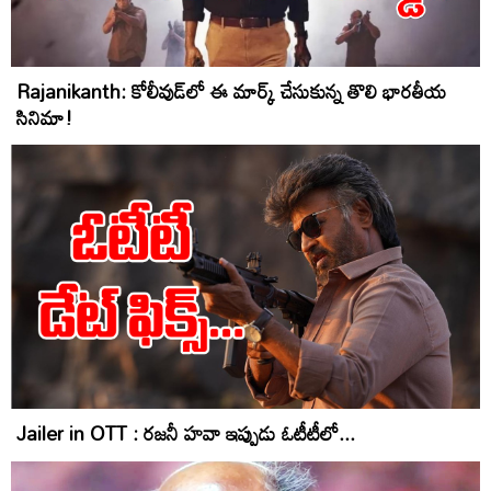
Rajanikanth: కోలీవుడ్‌లో ఈ మార్క్‌ చేసుకున్న తొలి భారతీయ
సినిమా!
Jailer in OTT : రజనీ హవా ఇప్పుడు ఓటీటీలో...