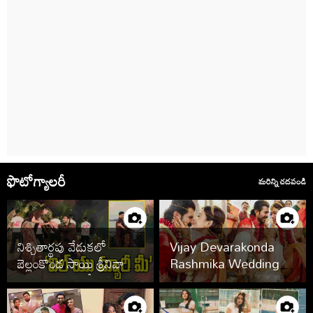
ఫొటోగ్యాలరీ
మరిన్ని చదవండి
నిశ్చితార్థపు వేడుకలో
Vijay Devarakonda
బెల్లంకొండ సాయి శ్రీనివాస్,
Rashmika Wedding
కావ్య రెడ్డి.. ఫొటోలు వైరల్
Photos