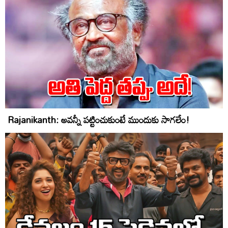
Rajanikanth: అవన్నీ పట్టించుకుంటే ముందుకు సాగలేం!