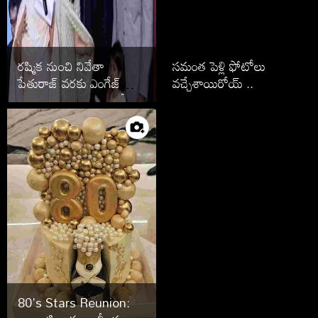
రష్మిక నుంచి నివేతా
సమంత పెళ్లి ఫోటోలు
పేతురాజ్ వరకు ఎంగేజ్
వచ్చేశాయిరోయ్ ..
మెంట్ తరువాత పెళ్లి ఆపేసిన
స్టార్స్ వీరే
80's Stars Reunion: