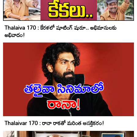
Thalaiva 170 : కేరళలో షూటింగ్‌ షురూ.. అభిమానులకు
అభివాదం!
Thalaivar 170 : రానా రాకతో మరింత ఆసక్తికరం!