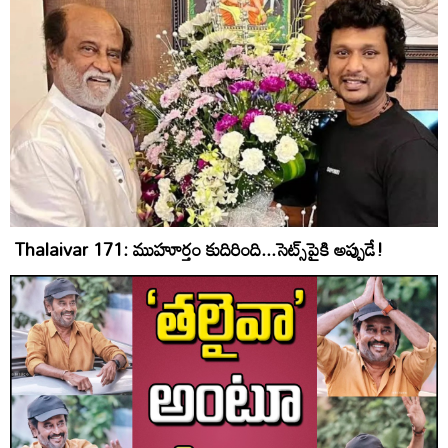
Thalaivar 171: ముహూర్తం కుదిరింది...సెట్స్‌పైకి అప్పుడే!