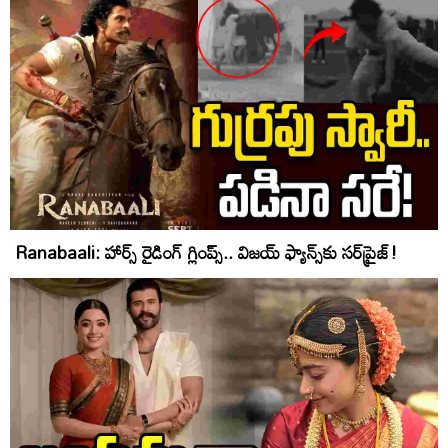
Ranabaali: హార్స్ రైడింగ్ గ్లింప్స్.. విజయ్ ఫ్యాన్స్‌కు సర్‌ప్రైజ్!