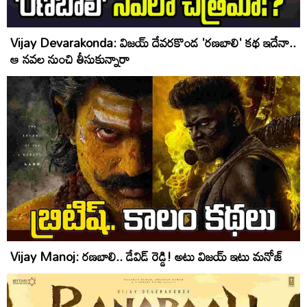
Vijay Devarakonda: విజ‌య్ దేవ‌ర‌కొండ 'రణబాలి' క‌థ ఇదేనా..
ఆ న‌వ‌ల నుంచి తీసుకున్నారా
Vijay Manoj: రణబాలి.. డేవిడ్ రెడ్డి! అటు విజ‌య్ ఇటు మ‌నోజ్‌