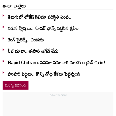
తాజా వార్తలు
తెలుగులో లోకేష్ సినిమా పరిస్థితి ఏంటి..
వరుస ప్లాపులు.. సూపర్ ఛాన్స్ పట్టేసిన శ్రీలీల
కింగ్ సైలెన్స్.. ఎందుకు
నీల్ మావా.. ఈసారి ఆగేదే లేదు
Rapid Chitram: సినిమా సమాచార మాలిక ర్యాపిడ్ చిత్రం!
హుషార్‌ పిట్టలు.. కొన్ని చోట్ల కేకలు పెట్టిస్తుంది
మరిన్ని చదవండి