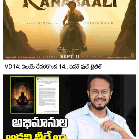
VD14: విజయ్ దేవరకొండ 14.. పవర్ ఫుల్ టైటిల్