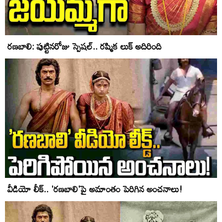
రణబాలి: పుట్టినరోజు స్పెషల్.. రష్మిక లుక్ అదిరింది
వీడియో లీక్‌.. 'రణబాలి'పై అమాంతం పెరిగిన‌ అంచనాలు!