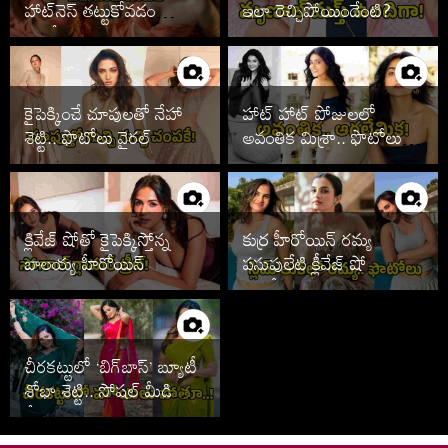
హాట్‌నెస్ తట్టుకోవడం
ఇలా రెచ్చిపోయిందేంటి?
కష్టమే!
కైపెక్కించే చూపులతో నేహా
హాట్ హాట్ పోజులలో
శెట్టి.. ఫొటోలు వైరల్
అవంతిక మిశ్రా.. ఫొటోలు
వైరల్
క్లివేజ్ షోతో కైపెక్కిస్తోన్న
కుర్ర హీరోయిన్ రమ్య
బాలయ్య హీరోయిన్
పసుపులేటి క్లీవేజ్ షో
ఫొటోలు
చీరకట్టులో ‘బిగ్‌బాస్’ బ్యూటీ
శోభా శెట్టి.. సోషల్ మీడియా
షేక్!