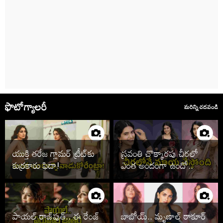
ఫొటోగ్యాలరీ
మరిన్ని చదవండి
యుక్తి తరేజ గ్లామర్ ట్రీట్‌కు
స్రవంతి చొక్కారపు చీరలో
కుర్రకారు ఫిదా!
ఎంత అందంగా ఉందో..
పాయల్ రాజ్‌పుత్.. ఈ రేంజ్
బాబోయ్.. మృణాల్ ఠాకూర్