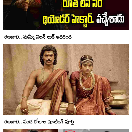
రణబాలి.. మమ్మీ విలన్ లుక్ అదిరింది
రణబాలి.. వంద రోజుల షూటింగ్‌ పూర్తి