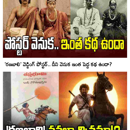
'రణబాలి' వెడ్డింగ్ పోస్టర్.. దీని వెనుక ఇంత పెద్ద క‌థ ఉందా?